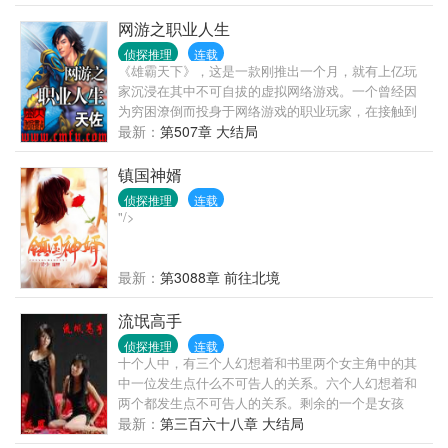
网游之职业人生
侦探推理
连载
《雄霸天下》，这是一款刚推出一个月，就有上亿玩
家沉浸在其中不可自拔的虚拟网络游戏。一个曾经因
为穷困潦倒而投身于网络游戏的职业玩家，在接触到
《雄霸天下》之后，彻底被它迷住了，将整个身心投
最新：
第507章 大结局
入其中，并且在游戏中演绎了一段酸甜苦辣的传奇故
事。
镇国神婿
侦探推理
连载
"/>
最新：
第3088章 前往北境
流氓高手
侦探推理
连载
十个人中，有三个人幻想着和书里两个女主角中的其
中一位发生点什么不可告人的关系。六个人幻想着和
两个都发生点不可告人的关系。剩余的一个是女孩
儿。 十个人中，有五个人会开心的从开头笑到结尾。
最新：
第三百六十八章 大结局
还有三个会在书评区说老无淫荡。还有两个会笑到抽