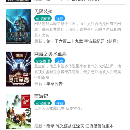
身，我们必须快一点，现在全联盟都在追逐他”－－－
骑士球星詹姆斯。
无限装殖
侦探推理
连载
网络游戏风靡了整个世界，而且更巧合的是所有的网
游，都有其共通处，那么，这些是巧合吗？游戏真的
是人类智...
最新：
第一千六百二十九章 宇宙新纪元（结局）
网游之奥术至高
侦探推理
连载
重生前，他是卡兰多传说里小有名气的火焰法师，他
被顶尖盗贼追杀得无路可逃，最后憋屈地被人在现实
中刺杀身...
最新：
单章公告
西游记
侦探推理
连载
点击阅读收藏此书 我要推荐>
最新：
附录 陈光蕊赴任逢灾 江流僧复仇报本