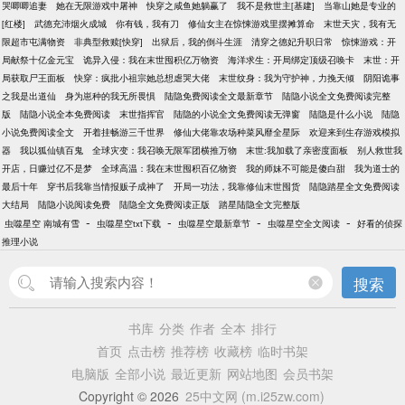
哭唧唧追妻
她在无限游戏中屠神
快穿之咸鱼她躺赢了
我不是救世主[基建]
当靠山她是专业的
[红楼]
武德充沛烟火成城
你有钱，我有刀
修仙女主在惊悚游戏里摆摊算命
末世天灾，我有无
限超市屯满物资
非典型救赎[快穿]
出狱后，我的倒斗生涯
清穿之德妃升职日常
惊悚游戏：开
局献祭十亿金元宝
诡异入侵：我在末世囤积亿万物资
海洋求生：开局绑定顶级召唤卡
末世：开
局获取尸王面板
快穿：疯批小祖宗她总想虐哭大佬
末世纹身：我为守护神，力挽天倾
阴阳诡事
之我是出道仙
身为崽种的我无所畏惧
陆隐免费阅读全文最新章节
陆隐小说全文免费阅读完整
版
陆隐小说全本免费阅读
末世指挥官
陆隐的小说全文免费阅读无弹窗
陆隐是什么小说
陆隐
小说免费阅读全文
开着挂畅游三千世界
修仙大佬靠农场种菜风靡全星际
欢迎来到生存游戏模拟
器
我以狐仙镇百鬼
全球灾变：我召唤无限军团横推万物
末世:我加载了亲密度面板
别人救世我
开店，日赚过亿不是梦
全球高温：我在末世囤积百亿物资
我的师妹不可能是傻白甜
我为道士的
最后十年
穿书后我靠当情报贩子成神了
开局一功法，我靠修仙末世囤货
陆隐踏星全文免费阅读
大结局
陆隐小说阅读免费
陆隐全文免费阅读正版
踏星陆隐全文完整版
-
-
-
-
虫噬星空 南城有雪
虫噬星空txt下载
虫噬星空最新章节
虫噬星空全文阅读
好看的侦探
推理小说
搜索
书库
分类
作者
全本
排行
首页
点击榜
推荐榜
收藏榜
临时书架
电脑版
全部小说
最近更新
网站地图
会员书架
Copyright © 2026
25中文网 (m.i25zw.com)