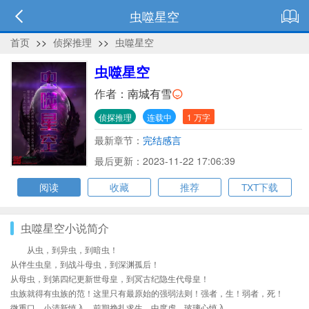
虫噬星空
首页
>>
侦探推理
>>
虫噬星空
虫噬星空
作者：
南城有雪
侦探推理
连载中
1 万字
最新章节：
完结感言
最后更新：2023-11-22 17:06:39
阅读
收藏
推荐
TXT下载
虫噬星空小说简介
从虫，到异虫，到暗虫！
从伴生虫皇，到战斗母虫，到深渊孤后！
从母虫，到第四纪更新世母皇，到冥古纪隐生代母皇！
虫族就得有虫族的范！这里只有最原始的强弱法则！强者，生！弱者，死！
微重口，小清新慎入。前期挣扎求生，中度虐，玻璃心慎入。