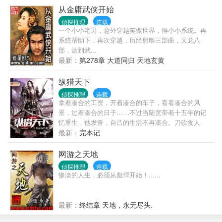
筋，问老无索要损失费。 十个人中，有两人会觉得老
从金庸武侠开始
无一天一万字的更新很过瘾，有七个人会淫荡的要求
侦探推理
连载
老无一天一百更。还有一个保持中立。 综上所述，这
一个小小宅男，意外穿越笑傲世界，得小小系统。再
是一本如同高速公路的手扶拖拉机一样拉风的书。
系统帮助下，再次穿越，历经射雕三部曲，天龙八
部，达到武...
最新：
第278章 大道同归 天地玄黄
纵猎天下
侦探推理
连载
拿着凑合的工资，开着凑合的车子，看看凑合的风
景，过着凑合的日子……不过当陆宽带着十五年的记
忆重生，他发誓，自己的生活不再凑合。刀砍食人
魔，箭射变形怪，脚踹地狱领主的裤裆，手摸魅魔女
最新：
完本记
王的酥胸，手握亿万财富，尽揽美人入怀，登顶高手
之巅！纵览魔幻世界，让高手之名传遍世人。无数次
网游之天地
在梦中才有的景象，陆宽让它们一一变为现实。这是
侦探推理
连载
一个男人见了沉默，女人见了心醉，各大公会见了直
惨淡的人生，必须从彪悍开始！......
接崩溃的高手传说。
最新：
终结章 天地，永无尽头.