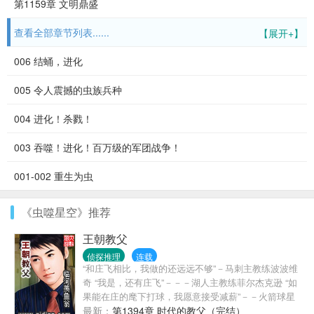
第1159章 文明鼎盛
查看全部章节列表......
【展开+】
006 结蛹，进化
005 令人震撼的虫族兵种
004 进化！杀戮！
003 吞噬！进化！百万级的军团战争！
001-002 重生为虫
《虫噬星空》推荐
王朝教父
侦探推理
连载
“和庄飞相比，我做的还远远不够”－马刺主教练波波维
奇 “我是，还有庄飞”－－－湖人主教练菲尔杰克逊 “如
果能在庄的麾下打球，我愿意接受减薪”－－火箭球星
麦迪 “我希望老板现在马上行动，庄飞先生现在又单
最新：
第1394章 时代的教父（完结）