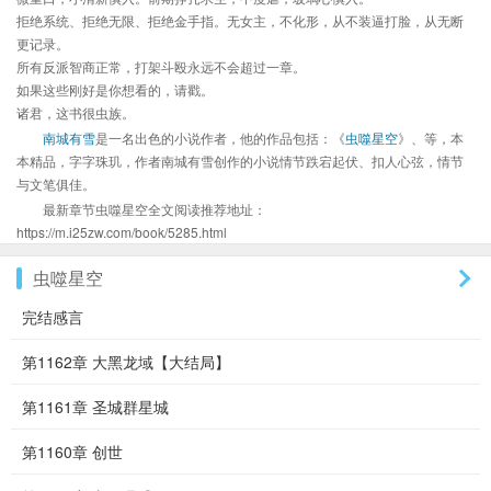
拒绝系统、拒绝无限、拒绝金手指。无女主，不化形，从不装逼打脸，从无断
更记录。
所有反派智商正常，打架斗殴永远不会超过一章。
如果这些刚好是你想看的，请戳。
诸君，这书很虫族。
南城有雪
是一名出色的小说作者，他的作品包括：《
虫噬星空
》、等，本
本精品，字字珠玑，作者南城有雪创作的小说情节跌宕起伏、扣人心弦，情节
与文笔俱佳。
最新章节虫噬星空全文阅读推荐地址：
https://m.i25zw.com/book/5285.html
虫噬星空
完结感言
第1162章 大黑龙域【大结局】
第1161章 圣城群星城
第1160章 创世