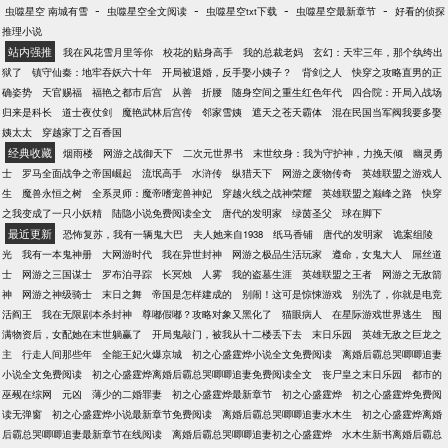
-
-
-
-
虫噬星空 南城有雪
虫噬星空全文阅读
虫噬星空txt下载
虫噬星空最新章节
好看的侦探
推理小说
站内强推
我在风花雪月里等你
校花的贴身高手
我的总裁老妈
玄幻：天牢三年，那个纨绔出
狱了
镇守仙秦：地牢吞妖六十年
开局被退婚，反手娶小姨子？
背剑之人
快穿之攻略直男的正
确姿势
天官赐福
福艳之都市后宫
从善
折腰
随身空间之重生红色年代
四合院：开局入战场
归来是科长
道士夜仗剑
魔艳武林后宫传
邻家雪姨
遮天之苍天霸体
混在民国当军阀我要多娶
姨太太
穿越家丁之百香国
经典收藏
烟雨楼
网游之战御天下
二次元世界书
末世纹身：我为守护神，力挽天倾
幽灵勇
士
罗马全面战争之帝国崛起
流氓高手
水浒传
纵猎天下
网游之废物传奇
英雄联盟之游戏人
生
魔兽永恒之树
全系灵师：魔帝嗜宠兽神妃
穿越火线之战神荣耀
英雄联盟之巅峰之路
快穿
之我变成了一只小妖精
陆隐小说免费阅读全文
唐代的发明家
绿茵圣父
球在脚下
最近更新
恐怖复苏，我有一辆鬼大巴
夫人她来自1938
纸马香铺
唐代的发明家
诡案组陵
光
我有一本鬼神册
大网游时代
我在异世封神
网游之极品生活玩家
遵命，女鬼大人
屌丝道
士
网游之三国谋士
罗布泊寻踪
长冥烛
人雾
我的盗墓生涯
英雄联盟之王者
网游之无敌箭
神
网游之神级骑士
末日之舞
帝国是怎样建成的
别闹！这可是惊悚游戏
别洗了，你就是电竞
活阎王
我在无限剧本杀封神
尊嘟假嘟？攻略对象又黑化了
猫眼病人
在星际游戏世界逃生
囤
满物资后，女配她在末世躺赢了
开局鬼敲门，被我从十二楼丢下去
末日乐园
英雄无敌之巨龙之
主
行走人间那些年
全能王妃火爆京城
初之心盛霆烨小说全文免费阅读
离婚后霸总哭唧唧追妻
小说全文免费阅读
初之心盛霆烨离婚后霸总哭唧唧追妻免费阅读全文
丧尸皇之末日乐园
都市的
巫觋在综网
元凶
薄少的二婚罪妻
初之心盛霆烨最新章节
初之心盛霆烨
初之心盛霆烨免费阅
读无弹窗
初之心盛霆烨小说最新章节免费阅读
离婚后霸总哭唧唧追妻水木生
初之心盛霆烨离婚
后霸总哭唧唧追妻最新章节在线阅读
离婚后霸总哭唧唧追妻初之心盛霆烨
水木生新书离婚后霸总