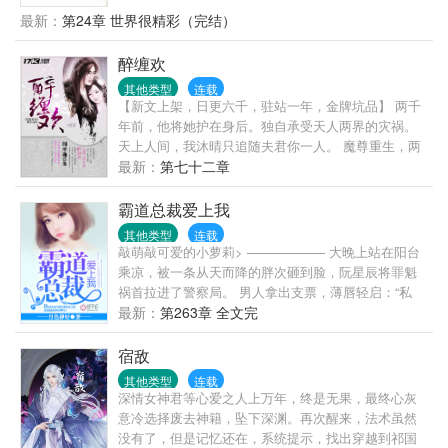
朋友。更加没想到的是，他们居然在现实中纷纷找上
最新：
第24章 世界很精彩（完结）
了门。她只是一个普普通通到淹没在人群里都找不到
的大龄普女，再加上因为原生家庭的原因，性格内
醉缠欢
向，母单至今，她怎么可能扛得住啊！救命！
其他类型
连载
【新文上架，日更六千，驻站一年，金牌坑品】 两千
年前，他将她护在身后。独自承受天人两界的灾祸。
天上人间，我沐晴只追随夫君你一人。 魔尊重生，两
千年前的承诺，由她去守候。 再次相遇，他轻佻的挑
最新：
第七十二章
起了她的下巴：要你做我的夫人可好。 她清心寡欲，
只想要得到一人心，却被迫经历最惨绝人寰的争斗，
霸道总裁爱上我
醒来之时，已是满目疮痍。 昔日缠绵欢爱，任时光老
其他类型
连载
去，只有她记得，曾经的承诺。
敲萌敲可爱的小萝莉> —————— 大晚上站在阳台
乘凉，被一条从天而降的胖次砸到脸，阮星辰将罪魁
祸首拉进了警察局。 男人拿出支票，薄唇轻启：“私
了。” “……” 好吧，被胖次砸一下，十万块钱轻松到
最新：
第263章 全文完
手，这是好事。 随后就其他赔偿事宜，男人再次丢出
一张支票，“只摸了一边，五万。” 阮星辰才明白，原
宿敌
来在男人眼中，欧派是分单双的。 …… 后来，阮星辰
其他类型
连载
发现怪大叔他不仅是个三十多岁的老光棍，还是某跨
深情女神君等心爱之人上万年，终是无果，最终心灰
国企业的大总裁。 再后来，她陷入困境，总裁大叔向
意冷选择废去神籍，坠下深渊。再次醒来，法术虽然
她抛出了橄榄枝。 “和我结婚，钱随便花，卡随便刷，
没有了，但是记忆还在，系统提示，找出穿越到祁国