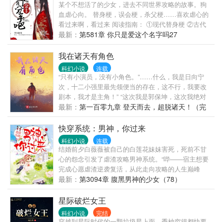
空，颤栗银河。 PS：新书期求收藏，推荐。 ...
某个不想活了的少女，进去不同世界攻略的故事。狗
血虐心向。 替身梗，误会梗，杀父梗……喜欢虐心的
看过来啊，看过来 阅读指南： ①现代替身梗 ②古代
误会梗 ③星际异类梗 ④古代师徒梗 ⑤现代重生梗 ⑥
最新：
第581章 你只是爱这个名字吗27
现代要挟梗 ⑦古代性反转……注明：第370~411章不
虐，剧情章节和带玻璃渣的甜饼
我在诸天有角色
科幻小说
连载
“只有小演员，没有小角色。”……什么，我是日向宁
次，十二小强里最先领便当的存在，这不行，我要改
剧本，我才是主角！” “这次我是郭保坤，这次我绝对
不再去抢主角范闲的风头！”郭保坤搂着范若若和司理
最新：
第一百零九章 登天而去，超脱诸天！（完
理，淡定的看着范闲不断地在拼命奋斗，悠闲的将范
结）
若若送上的葡萄吞下。
快穿系统：男神，你过来
科幻小说
连载
结婚前夕白薇薇被自己的白莲花妹妹害死，死前不甘
心的怨念引发了虐渣攻略男神系统。“哔——宿主想要
完成心愿虐渣逆袭复活，从此走向攻略的人生巅峰
吗？请绑定本系统替你虐渣替你暖床替你寻找人生真
最新：
第3094章 腹黑男神的少女（78）
爱！”为了活着回去打脸，白薇薇从此过上了会卖萌会
卖惨会卖可怜会卖身的狗血生活。强势总裁对她念念
星际破烂女王
不忘，腹黑皇帝为了她散尽后宫。厌女将军对她用情
科幻小说
完结
至深，无上仙尊为她逆天改命。各式男神强势袭来，
穿越到星际时代的一颗垃圾星上面，季柚穷得都快要