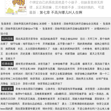
个绑定自己的系统居然是个小孩子，但妺喜觉得无所
谓，反正系统嘛，芯片都差不多，没啥好挑的。 可是
妺喜错了，这不是系统，这是来要债的，你见过谁家
最新：
第七章 不高兴哪儿叫人生啊
系统会变成个孩子，成天跟在宿主后面喊妈的。 天堂
作为刚刚持证上岗的系统。觉得自己很成功，因为自
-
-
坠落兽世：回收帝国元帅开启修仙 冰渣橙
坠落兽世：回收帝国元帅开启修仙全文阅读
坠落兽
己的第一个宿主不仅人长得好看，还心地善良。 妺
-
-
世：回收帝国元帅开启修仙txt下载
坠落兽世：回收帝国元帅开启修仙最新章节
好看的科幻小
喜：我是一个遵纪守法、热爱生活的好公民，你要保
说小说
护我哦！ 系统：好的，我会保护好你的。 妺喜：我是
站内强推
我在风花雪月里等你
校花的贴身高手
华娱之修仙2002
玄幻：天牢三年，那个纨绔
一个四讲五美，不会动粗的人。 系统：没事儿，我们
出狱了
镇守仙秦：地牢吞妖六十年
开局被退婚，反手娶小姨子？
我的美艳师娘
福艳之都市后
不用动粗。 后来，系统眼睁睁的看着那个满口遵纪守
宫
挑肥拣瘦
封总，太太想跟你离婚很久了
虫族：雄主的尾钩好漂亮
小村春色
都市之最强兵
法、四讲五美、不动粗的宿主，一刀捅死了反派> 然
王
道士夜仗剑
历史直播：我用天幕改变历史
假千金
邻家雪姨
赵氏嫡女
遮天之苍天霸
后拿出一摞法条，问气运之子要选文的还是选武的。
体
花都太子
气运之子战战兢兢地选了文，结果妺喜一摞书下去，
经典收藏
拥有荒古肾体的我，末世无敌了
女神攻略手册
茅山后裔
极寒天灾，我洗劫了最大
把人给拍傻了……拍傻了！！！ 系统悔恨的仰天长
港口
第九特区
时空走私1859
穿越异界当恶魔
我的抗战有空间
异常生物见闻录
重生之金融
啸：我信了你的邪！
皇帝传奇
全球冰封：我打造了末日安全屋
快穿之女配逆袭指南
快穿攻略之病娇男神
我一个二
级文明有二向箔很合理吧
快穿系统：反派BOSS，放肆撩
退休后，我给男主当系统
全球尸变血
月降临
法宝之仆
异世小邪君
快穿系统之女配开挂了
最近更新
美食大佬在星际只想赚钱
公路求生：我开破面包车带妹躺赢
末世囤货：从跟白眼狼
断亲后开始
偷养N个疯批后，丑雌夜夜被撩哭
o装b翻车后，深陷学院修罗场
妹宝一亲就怂，疯
批哨兵日日哄
开局玩弄五疯批，恶毒雌性被亲哭
末日被卖后，我被大佬娇养躺赢
星际驯夫：开
局扇了SSS级哨兵
星农场出品必精品，全星际抢疯了
废土：三星堆满级幼崽超凶的
快穿之反派
boss我的爱
我在星际重塑华夏文明
哨向学院：我在蓝塔当万人迷
不是公路求生吗？怎么有人修