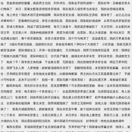
仙
贵族兽校娇软魅魔，疯批男主沦陷
列车求生，我靠金手指苟成榜一
星际好孕：丑雌被弃兽夫
们悔疯了
末日：恶毒女配靠卖情报杀穿诡域
我在诡异入侵世界当农场主
我的杂货铺连通鬼
域
海上求生？我的木筏可是种植园啊
我末世卖安全感，诡异排队交房租
都末世了，会亿点点仙
术稀奇吗？
恶毒雌性玩的花，兽世大佬排队跪
星际游戏：我靠刷好感成神
从零开始杀穿诡异游
戏
穿成七零炮灰，我成了国宝级神医
每天三张废卡，我把诡异整破防了
天灾空间：从女配到末
世主宰
灾后第八年，我靠种植拯救世界
群星为谁闪耀
在星际，禁止大佬卖惨
第19次末日
黑
化恶雌太能打，整个兽世都跪宠
末世大佬穿星际，四个竹马悔哭了
流放废星后，我的万界雇员卷
疯了
C级向导撩完就跑，顶级哨兵失控
兽校低等雌性？孕吐N个大佬慌了
小区穿越：我靠无限天
赋登顶成神
星际满级女王：开局一首恋歌爆红
天灾降临前，我带万倍物资回蓝星
末世：我绑定
了植物大战僵尸系统
星际种植女王
古代丧尸爆发，她领全村杀穿末世
穿到末世前，我成救世主
了
炮灰？不！我专抢主角机缘
千金换古墨
无限逃生：我在怪物世界杀穿全场
绑定万界学院
后，我带飞全人类
入梦撩拨：娇娇被顶级哨兵亲哭了
觉醒情报系统，末世囤货养崽躺赢
末日求
生：开局绑定房车囤货
末世炮灰全家重生，白眼狼悔断肠
男主的白月光又双叒叕看过来了
手握
小可怜剧本，反杀不过分吧？
掐指一算：星际无嗣？我有系统！
废品站通万界，靠捡破烂暴富
了
酸雨来临前，我先肝出安全堡垒
恶龙是嘤嘤怪？可全星际都想宠她
救命！这末世逼得我疯狂
空间囤货
末世：每天签到一个兽形老公？！
全蓝星蹲我异界逃亡直播
玩弄阴湿反派后，兽人崽
崽找上门
坠落兽世：回收帝国元帅开启修仙
我在废土经营房车餐厅
机甲维修师她什么都会亿点
点
全星际都在嗑我俩
重生末世，我带闺蜜囤疯了
快穿之无限种田
游戏入侵：我靠无限吞噬杀
疯了！
夜夜共感腹黑哨兵，娇娇被抢宠
我在末世卖中餐，捡个战神当保安
末世没异能？但我有
十二个兽夫
身怀神农穿废土，冷面元帅宠上天
末日求生：我在海上建堡垒
星际万人迷，全星系
大佬的白月光
我在星际福利院当院长
请叫我诸天中转站站长
好孕快穿：绝色虫皇她鱼塘炸
了
毒医在星际
穿成病弱贵族千金后身陷修罗场
开局学校尸变？我靠修仙带赢全班
地球人，被