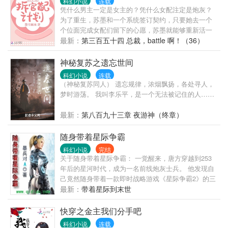
科幻小说
连载
凭什么男主一定是女主的？凭什么女配注定是炮灰？
为了重生，苏墨和一个系统签订契约，只要她去一个
个位面完成女配们留下的心愿，苏墨就能够重新活一
回。 嗯，男主是武林盟主的儿子？那又如何？老娘武
最新：
第三百五十四 总裁，battle 啊！（36）
功比他还高！然后苏墨就被男主拉去这样那样了。某
男：“我武功的确不如娘子，既然如此，为夫吃软饭也
神秘复苏之遗忘世间
是不错的！” 啥？你让我一个丫鬟攻略傀儡太子？行
科幻小说
连载
吧！只不过……为啥得我者就能得天下？摄政王也想
（神秘复苏同人） 遗忘规律，浓烟飘扬，各处寻人，
娶我？抱歉大叔！我们不约！抱起我的太子殿下就
梦时游荡。 我叫李乐平，是一个无法被记住的人……
跑…… 什么，我成了冷宫弃妃？怕什么，那个太监才
是真男主啊！桥豆麻袋！不是说好了是太监吗？让我
最新：
第八百九十三章 夜游神（终章）
帮他坐上皇位是什么鬼？男人魅惑一笑：“娘子，我有
说过我是真太监？” 哦，男主是丧尸啊，正好啊，老娘
随身带着星际争霸
还没见过丧尸呢！怕毛线！不是，丧尸不应该是死人
科幻小说
完结
吗？有没有搞错，你让我复活他？死人怎么复活？男
关于随身带着星际争霸： 一觉醒来，唐方穿越到253
人笑了笑：“老婆亲亲抱抱就能复活！” 等一下，我怎
年后的星河时代，成为一名前线炮灰士兵。 他发现自
么觉得，这些男主都特么的是同一个人？系统酒
己竟然随身带着一款即时战略游戏《星际争霸2》的三
酒：“嘿嘿嘿，宿主发现了啊！”男人迈步向苏墨走来，
族基地。 更让他欣喜若狂的是，他能够召唤游戏空间
最新：
带着星际到末世
低声说道：“墨儿，每一个世界做的事为师都记得哦！”
里建造的战斗兵种。 虫族；巢虫领主，雷兽…… 人
族；女妖战机，战列巡洋舰…… 神族；黑暗圣堂武
快穿之金主我们分手吧
士，航空母舰…… 看唐方带领他的三族舰队，震烁星
科幻小说
连载