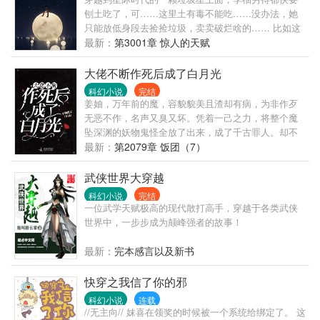
等等，你说男神都是一个人？本文1主从头到尾一个
刨土吃了，可……这里土有毒不能吃……没办法，她
人，女主不知情。
只能放低身段去捡捡垃圾，卖卖破烂啥的…… 比如这
么漂亮的草籽果然竟没人要，捡起来车个珠子，能挂
最新：
第3001章 惊人的天赋
网上卖。 可一挂上网，就有人打差评：“草籽果都拿来
卖，想钱想疯了吧？” 数日后，这人就后悔的直捶
大佬不断作死后成了白月光
墙：“跪求卖我一个颗草籽果，就一颗！一颗就好了。”
科幻小说
完结
季柚高冷道：“不卖！” 再比如，这满大街的破石头，
姜妯，万年前的魔，容貌貌美且渣却有病，为非作歹
亮晶晶的，竟然没人要，捡起来，打磨成镯子，挂网
无恶不作，名声又臭又坏。凭着一己之力，将整个魔
上卖。 众人口出恶言：“破岩石都拿来卖，是没见过钱
坠深渊的妖物鬼怪全放了出来，成了千古罪人。却不
吧？” 数日后，众人痛哭流涕道：“是我有眼无珠，是
想一朝翻车，被那该死的天道主神凭借着美色给抓捕
最新：
第2079章 饭团（7）
我眼拙，这么漂亮好看的石头，跪求卖我一个吧。” 季
了。什么，貌美清冷的天道主神陷入了沉睡，需要她
柚摊手：“没了。”
的解救？帮，怎么不帮。秉着要暗地里阴戳戳的弄死
武侠世界大穿越
天道主神的目标，姜妯向小位面出发了。在姜妯的印
科幻小说
完结
象中，这家伙不是高冷的一批吗？但——？？？——
一位武学天赋极高的现代散打高手，穿越于各类武侠
孤僻黏人的小奶包少爷软声软气的抱着她，软乎乎的
世界中，一步步成为颠峰强者的故事！
说：“妯妯，你好香吖，可以抱抱吗？”——病娇黑暗的
柔弱小太子暗戳戳的给她加料，囚禁着她说：“妯妯，
最新：
完本感言以及新书
我有病，需要你做药引。”——美艳勾魂的男鬼抛着媚
眼，朝她勾勾手指，说：“妯妯，人家快不行了，快点
快穿之我信了你的邪
给人家吸一口。”姜妯：！！！一定是我的打开方式不
科幻小说
连载
对，稳住，别慌！1v1
//无主向// 妺喜在领奖的时候被一个系统给绑定了。 这