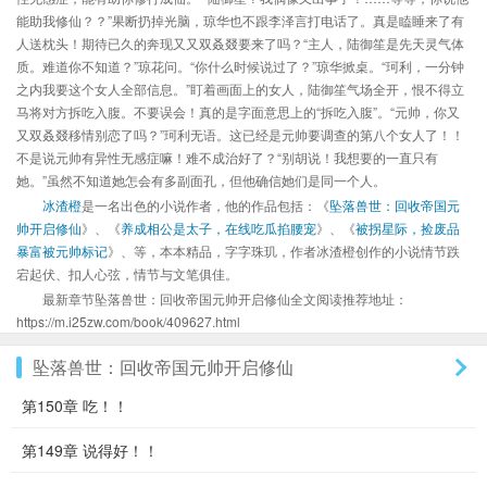
能助我修仙？？”果断扔掉光脑，琼华也不跟李泽言打电话了。真是瞌睡来了有
人送枕头！期待已久的奔现又又双叒叕要来了吗？“主人，陆御笙是先天灵气体
质。难道你不知道？”琼花问。“你什么时候说过了？”琼华掀桌。“珂利，一分钟
之内我要这个女人全部信息。”盯着画面上的女人，陆御笙气场全开，恨不得立
马将对方拆吃入腹。不要误会！真的是字面意思上的“拆吃入腹”。“元帅，你又
又双叒叕移情别恋了吗？”珂利无语。这已经是元帅要调查的第八个女人了！！
不是说元帅有异性无感症嘛！难不成治好了？“别胡说！我想要的一直只有
她。”虽然不知道她怎会有多副面孔，但他确信她们是同一个人。
冰渣橙
是一名出色的小说作者，他的作品包括：《
坠落兽世：回收帝国元
帅开启修仙
》、《
养成相公是太子，在线吃瓜掐腰宠
》、《
被拐星际，捡废品
暴富被元帅标记
》、等，本本精品，字字珠玑，作者冰渣橙创作的小说情节跌
宕起伏、扣人心弦，情节与文笔俱佳。
最新章节坠落兽世：回收帝国元帅开启修仙全文阅读推荐地址：
https://m.i25zw.com/book/409627.html
坠落兽世：回收帝国元帅开启修仙
第150章 吃！！
第149章 说得好！！