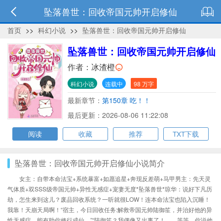
坠落兽世：回收帝国元帅开启修仙
首页
>>
科幻小说
>>
坠落兽世：回收帝国元帅开启修仙
坠落兽世：回收帝国元帅开启修仙
作者：
冰渣橙
科幻小说
连载中
98 万字
最新章节：
第150章 吃！！
最后更新：2026-08-06 11:22:08
阅读
收藏
推荐
TXT下载
坠落兽世：回收帝国元帅开启修仙小说简介
女主：自带本命法宝+系统暴富+如愿追星+奔现反差萌+马甲男主：先天灵
气体质+双SSS级帝国元帅+异性无感症+宠妻无度*坠落兽世*琼华：说好下凡历
劫，怎生来到这儿？废品回收系统？一听就很LOW！连本命法宝也陷入沉睡！
我靠！天崩天局啊！“宿主，今日回收任务:解救帝国元帅陆御笙，并治好他的异
性无感症，能有助你修行成仙。”“陆御笙？我偶像又出事了！……等等，你说他