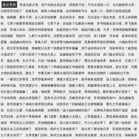
最近更新
穿成当家主母，四个幼崽全是反派
呆萌世子妃：竹马夫君咬一口
古代娇娘穿七零，
冷面军官沦陷了
港夜熟色
御兽小师妹穿越，全村猪猪听号令
偷亲一口，阴郁大佬变成恋爱
脑
疯柳腰
重生千禧，从八岁开始摆摊
皇后的容光
御兽：无法进化？我会兜底
左耳上的那颗
痣
七零小娇妻带着萌娃去随军
七零下乡，农场多了位貌美小辣椒
穿书错嫁反派大佬，带飞炮灰
全家
穿成小农女，我靠空间发家致富
血族贵校小可怜，疯批F5吻上瘾
斗罗：变身黑猫被降魔捡
回武魂殿
阿姐书
入梦六大校草后，丑肥恶女被亲哭
仙行无忧
朱门宠婢
寻亲者
老弟你再恋
爱脑，姐就嫁你死对头
夜夜入怀，清冷师尊为她神魂颠倒
恶毒继母带崽吃香喝辣
小猫妖孕肚寻
夫，糙汉军官夜夜吻
替嫁糙汉夫君？我携超市荒年躺赢
假千金的苟命日常
伪装乖乖女？被贵校
大佬亲哭了
七零大院来了个绝色大美人
改嫁疯批世子爷，我宠冠京城
高门嫡女黑化后，引雄
竞
缘起古蜀
女主不语，只是一味修炼
柔弱师妹不舔了，重生杀穿修真界
食味长安
欠债三个
亿？我诡异世界打工暴富
外室进门？带嫁妆改嫁王爷被娇宠
肥婆农妻医术超绝，宠夫无度
京圈
大佬的恶毒初恋，重生了
华夏无神？满级大佬回归召唤诸神
兽校社恐雌性！s级雄兽过于热
情
一家四口穿兽世，崽带异能来种田
满级大佬五岁半，炼丹御兽成团宠
误入诡道山海，我靠收
录神兽无敌
荒年我通古今，顿顿饱餐馋死仇家
随爹入赘后，我被继母全家宠上天
挺孕肚种田？
失忆相公带我躺赢！
成都，我的爱
野狗咬月
知温赴寒
替师姐网恋，翻车被仙尊们宠坏了
假
千金有弹幕，疯批夫君宠疯了
恶兽夫日日争宠，丑雌哭求放个假
开局强吻贵校F4，假名媛被宠
疯
挨骂涨修为？满城大佬求我当师妹
说我克夫？转嫁摄政王全家悔断肠
重生之学霸修炼计
划
社恐小主播，钓疯各路神豪
全网禁惹！温小姐的锦鲤杀疯了
仙尊每天都在骂我不成器
直播
玄学赶海：反手捞个男模海神
豪门虐爱：恶魔夜少太撩人
八零凝脂美人，婴语满级成团宠
暮色
成溺
带兽世众人回现代，开动物园爆火
别人政斗我招工，不小心成女帝了
豪门第一姑奶奶
伪
装领主女儿后我成神了
诡异职场：陈护士又来值夜班了
国公府丫鬟内卷日常
穿成兽世恶雌：被
九个兽夫亲哭了
主母变豪门后妈，靠武力征服全家
兽校钓系女教授，兽夫们诱引沉沦
病娇暴君