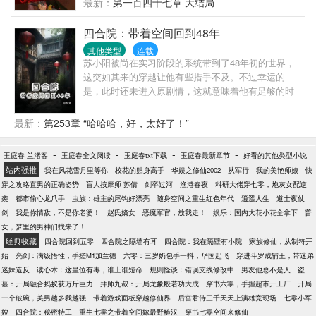
最新：
第一百四十七章 大结局
四合院：带着空间回到48年
其他类型
连载
苏小阳被尚在实习阶段的系统带到了48年初的世界，
这突如其来的穿越让他有些措手不及。不过幸运的
是，此时还未进入原剧情，这就意味着他有足够的时
间和机会去改变一些事情。随着他在这个世界的深入
探索，他惊讶地发现，这里并非单纯的四合院世界，
最新：
第253章 “哈哈哈，好，太好了！”
而是似乎融合了各种年代影视剧的复杂空间。在这
里，各种人物和情节交织在一起，形成了一个独特而
-
-
-
-
玉庭春 兰渚客
玉庭春全文阅读
玉庭春txt下载
玉庭春最新章节
好看的其他类型小说
又充满挑战的环境。在这个院子里，易不群妄图PUA
站内强推
我在风花雪月里等你
校花的贴身高手
华娱之修仙2002
从军行
我的美艳师娘
快
年轻一代，试图掌控他们的思想和行为。然而，院里
穿之攻略直男的正确姿势
盲人按摩师 苏倩
剑卒过河
渔港春夜
科研大佬穿七零，炮灰女配逆
的一帮年轻人却只对苏阳言听计从。这让易不群的计
袭
都市偷心龙爪手
虫族：雄主的尾钩好漂亮
随身空间之重生红色年代
逍遥人生
道士夜仗
划一次次落空，他的权威在苏阳面前荡然无存。
剑
我是你情敌，不是你老婆！
赵氏嫡女
恶魔军官，放我走！
娱乐：国内大花小花全拿下
普
女，梦里的男神们找来了！
经典收藏
四合院回到五零
四合院之隔墙有耳
四合院：我在隔壁有小院
家族修仙，从制符开
始
亮剑：满级悟性，手搓M1加兰德
六零：三岁奶包手一抖，华国起飞
穿进斗罗成辅王，带迷弟
迷妹造反
读心术：这皇位有毒，谁上谁短命
规则怪谈：错误支线修改中
男友他总不是人
盗
墓：开局融合蚂蚁获万斤巨力
拜师九叔：开局龙象般若功大成
穿书六零，手握超市开工厂
开局
一个破碗，美男越多我越强
带着游戏面板穿越修仙界
后宫君侍三千天天上演雄竞现场
七零小军
嫂
四合院：秘密特工
重生七零之带着空间嫁最野糙汉
穿书七零空间来修仙