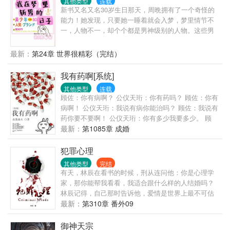
其他类型
连载
新书又名又名30岁生日那天，周晩拥有了一个奇怪的
能力！她发现，只要她一睡着就会入梦，梦里情节不
一，人物不一，却个个都是男神级别的人物。这些男
人就跟瞎了一样，纷纷对她一见钟情，想要做她的男
朋友。更加没想到的是，他们居然在现实中纷纷找上
最新：
第24章 世界很精彩（完结）
了门。她只是一个普普通通到淹没在人群里都找不到
的大龄普女，再加上因为原生家庭的原因，性格内
我有药啊[系统]
向，母单至今，她怎么可能扛得住啊！救命！
其他类型
连载
顾佐：你有病啊？ 公仪天珩：你有药吗？ 顾佐：你有
病啊！ 公仪天珩：我说有病你能治吗？ 顾佐：我说有
药你要不要啊！ 公仪天珩：你有多少我要多少。 顾
佐：你要多少我有多少。 公仪天珩：那就都拿来吧。
最新：
第1085章 成婚
顾佐：…… 简单地说，胆小怕死的受穿越后一直想尽
办法要活下去，他有个金手指叫做炼药系统，可惜没
犯罪心理
有药材，升级不能；大陆上超级世家的长子嫡孙智商
其他类型
完结
超群却修炼天赋太差，可惜炼药师太难培养，不能只
有天，林辰在看书的时候，刑从连问他：你是心理学
为他一人服务，但可以调动的药材大把。两个人一个
家，那你能帮我看看，我适合跟什么样的人结婚吗？
有病，一个有药，于是，有病的包养了有药的，大家
林辰记得，自己那时告诉他，爱情是世界上最不可估
都好。 【注意事项】： ①大长篇，升级流； ②世界
量的东西，就算是心理学家也无法预测，因为人与人
最新：
第310章 番外09
观设定是弱肉强食； ③大家和平讨论别掐架啊，咱们
的相爱过程中充满了无数变量。刑从连又问，什么是
都是讲道理的人么么哒！
变量？林辰那时想，变量就是，我以为你只是个普通
御神天宗