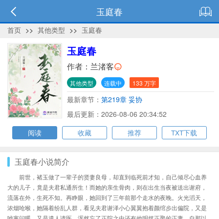
玉庭春
首页
>>
其他类型
>>
玉庭春
玉庭春
作者：
兰渚客
其他类型
连载中
133 万字
最新章节：
第219章 妥协
最后更新：2026-08-06 20:34:52
阅读
收藏
推荐
TXT下载
玉庭春小说简介
前世，褚玉做了一辈子的贤妻良母，却直到临死前才知，自己倾尽心血养
大的儿子，竟是夫君私通所生！而她的亲生骨肉，则在出生当夜被送出谢府，
流落在外，生死不知。再睁眼，她回到了三年前那个走水的夜晚。火光滔天，
浓烟呛喉，她隔着纷乱人群，看见夫君谢泽小心翼翼抱着颜绾步出偏院，又是
嘘寒问暖，又是遣人请医，浑然忘了正院之中还有他明媒正娶的正妻。自那以