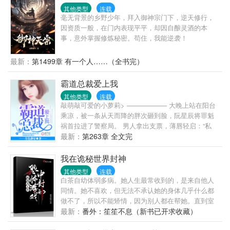
的警察，最喜欢在大排档开一瓶啤酒吃小龙虾，却不
其他类型
连载
知道，你原来是……；又或者说，变量是，我不知道
毫无背景的乡野少年，拜入御神宗门下，逆天修行，
我会爱上你，也不知道，你何时会爱上我。
因资质一般，在门内表现平平，却因自酿灵酒的本
事，意外掌握修炼秘密。苟住，我能逆袭！
最新：
第1499章 有一个人……（全书完）
霸道总裁爱上我
其他类型
连载
敲萌敲可爱的小萝莉> —————— 大晚上站在阳台
乘凉，被一条从天而降的胖次砸到脸，阮星辰将罪魁
祸首拉进了警察局。 男人拿出支票，薄唇轻启：“私
了。” “……” 好吧，被胖次砸一下，十万块钱轻松到
最新：
第263章 全文完
手，这是好事。 随后就其他赔偿事宜，男人再次丢出
一张支票，“只摸了一边，五万。” 阮星辰才明白，原
我在诡秘世界封神
来在男人眼中，欧派是分单双的。 …… 后来，阮星辰
其他类型
连载
发现怪大叔他不仅是个三十多岁的老光棍，还是某跨
白茶自幼体弱多病。她人生最常收到的，是来自他人
国企业的大总裁。 再后来，她陷入困境，总裁大叔向
同情。她不喜欢，但无法不承认她的身体几乎什么都
她抛出了橄榄枝。 “和我结婚，钱随便花，卡随便刷，
做不了，所以不能矫情，因为别人都在帮她。直到室
坏人我替你收拾。” 条件太过诱人，于是阮星辰欢欢喜
友的快递将她送进了一场无限恐怖游戏。【正在检测
最新：
番外：笙笙不息（新书已开求收藏）
喜的把自己嫁了。 然而婚后—— “眼睛只能看我，心
初始人物特征，...
里只能想我，远离除了我以外的所有男性。” “霸道！