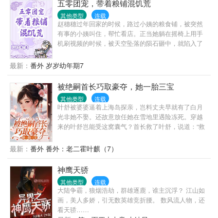
五零团宠，带着粮铺混饥荒
大叔你简直不是人。” “嗯，你昨晚说我是禽 “……”
其他类型
连载
赵穗穗过年回家的时候，路过小姨的粮食铺，被突然
有事的小姨叫住，帮忙看店。正当她躺在摇椅上用手
机刷视频的时候，被天空坠落的陨石砸中，就陷入了
黑暗。再次醒来发现自己处于一个狭小缺氧的空间，
而且自己好像被一双脚给踩着头，她双脚一瞪，把那
最新：
番外 岁岁幼年期7
双脚给顶开，终于能呼吸到氧气了，眼睛一闭，累昏
过去。再次醒来，自己变成了一个3岁的小萝卜头，还
被绝嗣首长巧取豪夺，她一胎三宝
处于1956年，想到3年的饥荒，不禁瑟瑟发抖，幸好小
其他类型
连载
姨的粮铺跟着一起过来了。
叶舒被婆婆逼着上海岛探亲，岂料丈夫早就有了白月
光非她不娶。还故意放任她在雪地里遇险冻死。穿越
来的叶舒岂能受这窝囊气？首长救了叶舒，说道：“救
命之恩，当以婚相许！”叶舒：“……”面上震惊，心里
美滋滋，好的好的，马上许！后来，海岛上流传出一
最新：
番外 番外：老二霍叶麒（7）
个谣言，说霍首长绝嗣！大家看叶舒的目光都很同
情，所有人都和她说：“叶同志，你要看开点。”“没有
神鹰天骄
孩子反而好，没有拖累，自在！”很快就有拐了不知道
其他类型
连载
几道弯的七大姑八大姨来信探口风：“我家的孩子聪明
大陆争霸，狼烟浩劫，群雄逐鹿，谁主沉浮？ 江山如
伶俐，过继我家的吧！”叶舒：“？？”她十分不解，摸
画，美人多娇，引无数英雄竞折腰。 数风流人物，还
着肚子问男人：“大家为什么都说你绝嗣？”可分明她现
看天骄……
在已经怀上了啊！