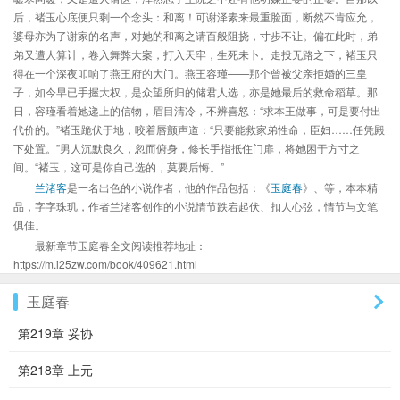
后，褚玉心底便只剩一个念头：和离！可谢泽素来最重脸面，断然不肯应允，
婆母亦为了谢家的名声，对她的和离之请百般阻挠，寸步不让。偏在此时，弟
弟又遭人算计，卷入舞弊大案，打入天牢，生死未卜。走投无路之下，褚玉只
得在一个深夜叩响了燕王府的大门。燕王容瑾——那个曾被父亲拒婚的三皇
子，如今早已手握大权，是众望所归的储君人选，亦是她最后的救命稻草。那
日，容瑾看着她递上的信物，眉目清冷，不辨喜怒：“求本王做事，可是要付出
代价的。”褚玉跪伏于地，咬着唇颤声道：“只要能救家弟性命，臣妇……任凭殿
下处置。”男人沉默良久，忽而俯身，修长手指抵住门扉，将她困于方寸之
间。“褚玉，这可是你自己选的，莫要后悔。”
兰渚客
是一名出色的小说作者，他的作品包括：《
玉庭春
》、等，本本精
品，字字珠玑，作者兰渚客创作的小说情节跌宕起伏、扣人心弦，情节与文笔
俱佳。
最新章节玉庭春全文阅读推荐地址：
https://m.i25zw.com/book/409621.html
玉庭春
第219章 妥协
第218章 上元