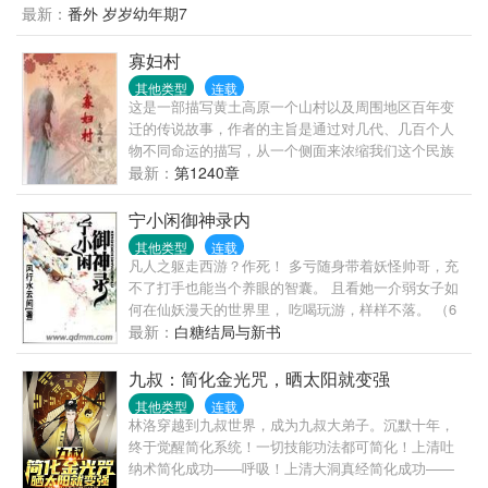
而且自己好像被一双脚给踩着头，她双脚一瞪，把那
最新：
番外 岁岁幼年期7
不作，但我是个好海军。”海军高层：？？？卡普：他
双脚给顶开，终于能呼吸到氧气了，眼睛一闭，累昏
娘的老夫忍不住了，战国你别拦着我，老夫要把这小
过去。再次醒来，自己变成了一个3岁的小萝卜头，还
寡妇村
子锤一顿！！嗯，这是一个叛逆、堕落的海军败类的
处于1956年，想到3年的饥荒，不禁瑟瑟发抖，幸好小
故事。本书又名：
其他类型
连载
姨的粮铺跟着一起过来了。
这是一部描写黄土高原一个山村以及周围地区百年变
迁的传说故事，作者的主旨是通过对几代、几百个人
物不同命运的描写，从一个侧面来浓缩我们这个民族
上百年来的历史。抱着负责任的态度，努力使自己笔
最新：
第1240章
下的人物真实，可信，给读者以思考、启迪。来日无
多，总想给这个世界上留点什么。
宁小闲御神录内
其他类型
连载
凡人之躯走西游？作死！ 多亏随身带着妖怪帅哥，充
不了打手也能当个养眼的智囊。 且看她一介弱女子如
何在仙妖漫天的世界里， 吃喝玩游，样样不落。 （6
月每日三更求粉红票。保证完本，不胜感激）
最新：
白糖结局与新书
九叔：简化金光咒，晒太阳就变强
其他类型
连载
林洛穿越到九叔世界，成为九叔大弟子。沉默十年，
终于觉醒简化系统！一切技能功法都可简化！上清吐
纳术简化成功——呼吸！上清大洞真经简化成功——