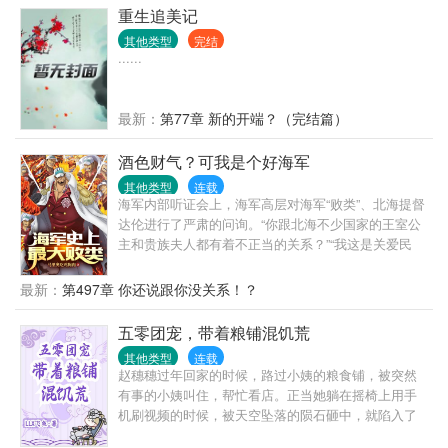
重生追美记
其他类型
完结
......
最新：
第77章 新的开端？（完结篇）
酒色财气？可我是个好海军
其他类型
连载
海军内部听证会上，海军高层对海军“败类”、北海提督
达伦进行了严肃的问询。“你跟北海不少国家的王室公
主和贵族夫人都有着不正当的关系？”“我这是关爱民
众。”海军高层：……“那你怎么解释你所领导的北海海
军，士兵收入高得离谱？”“不然靠本部那点工资，你让
最新：
第497章 你还说跟你没关系！？
人家给你卖命？”海军高层：(ーー゛)“为什么北海舰队
拥有着杰尔马的科技？”“军民合作嘛，杰尔马66被我的
五零团宠，带着粮铺混饥荒
正义感化了。”海军高层：(￣o￣)“你又怎么解释天龙人
其他类型
连载
在北海的不正常死亡？”“哦，那是海难……真是太不幸
赵穗穗过年回家的时候，路过小姨的粮食铺，被突然
了，我个人表示深深的遗憾。”海军高层：(?_??)“最后
有事的小姨叫住，帮忙看店。正当她躺在摇椅上用手
一个问题，你如何评价你自己。”听到这里，时任海军
机刷视频的时候，被天空坠落的陨石砸中，就陷入了
北海最高长官的达伦咬着雪茄，坦然微笑道：“我抽
黑暗。再次醒来发现自己处于一个狭小缺氧的空间，
烟、酗酒、贪财、好色、争权夺利、欺上瞒下、无恶