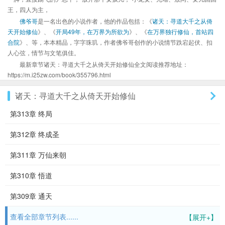
王，四人为主，
佛爷哥
是一名出色的小说作者，他的作品包括：《
诸天：寻道大千之从倚
天开始修仙
》、《
开局49年，在万界为所欲为
》、《
在万界独行修仙，首站四
合院
》、等，本本精品，字字珠玑，作者佛爷哥创作的小说情节跌宕起伏、扣
人心弦，情节与文笔俱佳。
最新章节诸天：寻道大千之从倚天开始修仙全文阅读推荐地址：
https://m.i25zw.com/book/355796.html
诸天：寻道大千之从倚天开始修仙
第313章 终局
第312章 终成圣
第311章 万仙来朝
第310章 悟道
第309章 通天
查看全部章节列表......
【展开+】