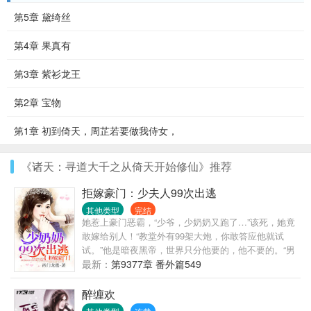
第5章 黛绮丝
第4章 果真有
第3章 紫衫龙王
第2章 宝物
第1章 初到倚天，周芷若要做我侍女，
《诸天：寻道大千之从倚天开始修仙》推荐
拒嫁豪门：少夫人99次出逃
其他类型
完结
她惹上豪门恶霸，“少爷，少奶奶又跑了…”该死，她竟
敢嫁给别人！“教堂外有99架大炮，你敢答应他就试
试。”他是暗夜黑帝，世界只分他要的，他不要的。“男
人，你是我不要的！”她带球逃离，几年后领着“迷你
最新：
第9377章 番外篇549
版”归来：“怪叔叔，不准欺负我妈咪！”“欺负她才有你
这个坏东西，不想添个弟弟？”
醉缠欢