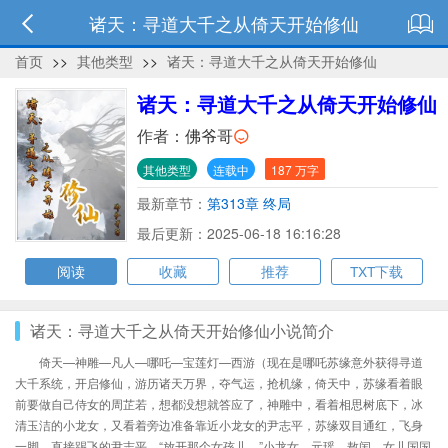
诸天：寻道大千之从倚天开始修仙
首页
>>
其他类型
>>
诸天：寻道大千之从倚天开始修仙
诸天：寻道大千之从倚天开始修仙
作者：
佛爷哥
其他类型
连载中
187 万字
最新章节：
第313章 终局
最后更新：2025-06-18 16:16:28
阅读
收藏
推荐
TXT下载
诸天：寻道大千之从倚天开始修仙小说简介
倚天—神雕—凡人—哪吒—宝莲灯—西游（现在是哪吒苏缘意外获得寻道
大千系统，开启修仙，游历诸天万界，夺气运，抢机缘，倚天中，苏缘看着眼
前要做自己侍女的周芷若，想都没想就答应了，神雕中，看着相思树底下，冰
清玉洁的小龙女，又看着旁边准备靠近小龙女的尹志平，苏缘双目通红，飞身
一脚，直接踢飞的尹志平，“放开那个女孩儿，”小龙女、元瑶、敖闰、女儿国国