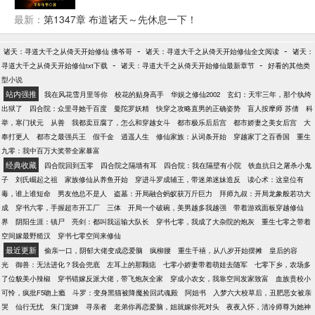
大口呼吸！上清闪电奔雷拳简化成功——摩擦起电！
犹如天书的修炼真诀在林洛面前变得纯粹，简单！九
最新：
第1347章 布道诸天～先休息一下！
叔：看见那个小天师了吗？我徒弟！四目：一休，让
你徒弟给我师侄当丫鬟，你不亏！千鹤：什么！我又
-
-
诸天：寻道大千之从倚天开始修仙 佛爷哥
诸天：寻道大千之从倚天开始修仙全文阅读
诸天：
要打巅峰赛！还好，这次我有通天代！阿洛救我！半
-
-
寻道大千之从倚天开始修仙txt下载
诸天：寻道大千之从倚天开始修仙最新章节
好看的其他类
碗清水照乾坤，一张灵符命鬼神。脚踏阴阳八卦步，
型小说
手执木剑斩妖魂。挥泪洒酒英灵地，道气长存天地
站内强推
我在风花雪月里等你
校花的贴身高手
华娱之修仙2002
玄幻：天牢三年，那个纨绔
人。红绳糯米今犹在，不见当年林道人！万界祖师九
出狱了
四合院：众里寻她千百度
曼陀罗妖精
快穿之攻略直男的正确姿势
盲人按摩师 苏倩
科
叔又添新弟子——林洛！—iii—
举，寒门状元
从善
我都卖豆腐了，怎么和穿越女斗
都市极乐后后宫
都市娇妻之美女后宫
大
奉打更人
都市之最强兵王
假千金
逍遥人生
修仙家族：从词条开始
穿越家丁之百香国
重生
九零：我中百万大奖带全家暴富
经典收藏
四合院回到五零
四合院之隔墙有耳
四合院：我在隔壁有小院
铁血抗日之屠杀小鬼
子
刘氏崛起之祖
家族修仙从养鱼开始
穿进斗罗成辅王，带迷弟迷妹造反
读心术：这皇位有
毒，谁上谁短命
男友他总不是人
盗墓：开局融合蚂蚁获万斤巨力
拜师九叔：开局龙象般若功大
成
穿书六零，手握超市开工厂
三体
开局一个破碗，美男越多我越强
带着游戏面板穿越修仙
界
阴阳生涯：镇尸
亮剑：都叫我运输大队长
穿书七零，我成了大杂院的炮灰
重生七零之带着
空间嫁最野糙汉
穿书七零空间来修仙
最近更新
偷亲一口，阴郁大佬变成恋爱脑
疯柳腰
重生千禧，从八岁开始摆摊
皇后的容
光
御兽：无法进化？我会兜底
左耳上的那颗痣
七零小娇妻带着萌娃去随军
七零下乡，农场多
了位貌美小辣椒
穿书错嫁反派大佬，带飞炮灰全家
穿成小农女，我靠空间发家致富
血族贵校小
可怜，疯批F5吻上瘾
斗罗：变身黑猫被降魔捡回武魂殿
阿姐书
入梦六大校草后，丑肥恶女被亲
哭
仙行无忧
朱门宠婢
寻亲者
老弟你再恋爱脑，姐就嫁你死对头
夜夜入怀，清冷师尊为她神