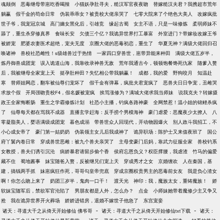
魂颠倒
恶毒继母带崽吃香喝辣
小猫妖孕肚寻夫，糙汉军官夜夜吻
替嫁糙汉夫君？我携超市荒年
躺赢
假千金的苟命日常
伪装乖乖女？被贵校大佬亲哭了
七零大院来了个绝色大美人
改嫁疯批
世子爷，我宠冠京城
高门嫡女黑化后，引雄竞
缘起古蜀
女主不语，只是一味修炼
柔弱师妹不
舔了，重生杀穿修真界
食味长安
欠债三个亿？我诡异世界打工暴富
外室进门？带嫁妆改嫁王爷
被娇宠
肥婆农妻医术超绝，宠夫无度
京圈大佬的恶毒初恋，重生了
华夏无神？满级大佬回归召
唤诸神
兽校社恐雌性！s级雄兽过于热情
一家四口穿兽世，崽带异能来种田
满级大佬五岁半，
炼丹御兽成团宠
误入诡道山海，我靠收录神兽无敌
荒年我通古今，顿顿饱餐馋死仇家
随爹入赘
后，我被继母全家宠上天
挺孕肚种田？失忆相公带我躺赢！
成都，我的爱
野狗咬月
知温赴
寒
替师姐网恋，翻车被仙尊们宠坏了
假千金有弹幕，疯批夫君宠疯了
恶兽夫日日争宠，丑雌哭
求放个假
开局强吻贵校F4，假名媛被宠疯
挨骂涨修为？满城大佬求我当师妹
说我克夫？转嫁摄
政王全家悔断肠
重生之学霸修炼计划
社恐小主播，钓疯各路神豪
全网禁惹！温小姐的锦鲤杀疯
了
仙尊每天都在骂我不成器
直播玄学赶海：反手捞个男模海神
豪门虐爱：恶魔夜少太撩人
八
零凝脂美人，婴语满级成团宠
暮色成溺
带兽世众人回现代，开动物园爆火
别人政斗我招工，不
小心成女帝了
豪门第一姑奶奶
伪装领主女儿后我成神了
诡异职场：陈护士又来值夜班了
国公
府丫鬟内卷日常
穿成兽世恶雌：被九个兽夫亲哭了
主母变豪门后妈，靠武力征服全家
兽校钓系
女教授，兽夫们诱引沉沦
病娇暴君请留步偷个香
侯府忘恩负义？权臣撑腰，我虐渣
竹马的偏爱
藏不住
蜀地酱事
妹宝随爸入赘，反被继兄们宠上天
穿成秀才之女
京婚缠欢
人在秦国，基
建，搞钱两手抓
妹崽疯狂作死，哥哥勾皇帝兜底
穿成京圈权贵男主的恶毒前女友
我是负心渣女
啊！你怎么吻上来了
奶团三岁半，鬼肉一口干！
渡天光
神印：我，魔族太女，重铸魔族！
娇
软妹宝随军后，禁欲军官沦陷了
男朋友都是人外，怎么办？
点金
小师妹她带着魔修少主又争又
抢
我在诡异世界开火葬场
娇娇进错房，退婚不嫁世子他急了
东宫宠妾
-
-
诸天：寻道大千之从倚天开始修仙 佛爷哥
诸天：寻道大千之从倚天开始修仙txt下载
诸天：
-
-