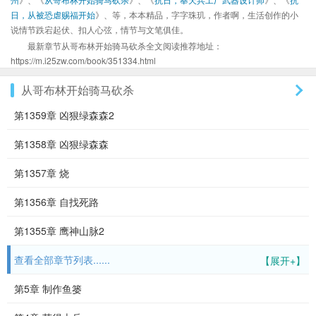
日，从被恐虐赐福开始
》、等，本本精品，字字珠玑，作者啊，生活创作的小
说情节跌宕起伏、扣人心弦，情节与文笔俱佳。
最新章节从哥布林开始骑马砍杀全文阅读推荐地址：
https://m.i25zw.com/book/351334.html
从哥布林开始骑马砍杀
第1359章 凶狠绿森森2
第1358章 凶狠绿森森
第1357章 烧
第1356章 自找死路
第1355章 鹰神山脉2
查看全部章节列表......
【展开+】
第5章 制作鱼篓