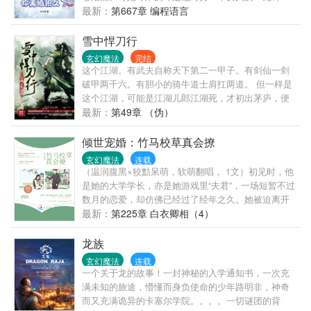
情，呵护备至。她依旧苦苦坚守他们的婚姻。直到她
最新：
第667章 编程语言
生日当天，千里迢迢飞国外找他和女儿，他却带着女
儿去陪那个女人，丢她一个人独守空房。她终于彻底
雪中悍刀行
死心。看着亲手带大的女儿要别的女人做她妈妈，容
玄幻魔法
完结
辞也不再心疼。拟好离婚协议，放弃抚养权，她潇洒
这个江湖。有武夫自称天下第二一甲子。有剑仙一剑
离去，从此对他们父女不闻不问，坐等离婚证办下
破甲两千六。有胆小的骑牛道士肩扛两道。 但一样是
来。放弃家庭，回归事业，昔日被所有人看不起的她
这个江湖，可能是江湖儿郎江湖死，才初出茅庐，便
轻易挣得过千亿的身家。然而她左等右等，离婚证没
淹死在江湖中。可能对一个未入江湖的稚童来说，抱
最新：
第49章 （伪）
办下来不说，昔日不愿回家的男人回家次数却越来越
住了一柄刀，便是抱住了整座江湖。 而主角，一刀将
频繁，对她也越粘越紧。得知她要离婚，向来矜贵冷
江湖捅了个透！ 临了，喊一声：小二，上酒~
倾世宠婚：竹马校草真会撩
漠的男人将她堵在墙角：“离婚？不可能的事。”
玄幻魔法
连载
（温润腹黑×狡黠呆萌，软萌翻唱， 1文）初见时，他
是她的大学学长，亦是她游戏里“夫君”，一场短暂不过
数月的恋爱，却仿佛已经过了经年之久。她被迫离开
他，却不想，有些事，容不得她改变。 再见时，他是
最新：
第225章 白衣卿相（4）
金牌配音演员，她只是一个翻唱新秀。因一首剧情歌
意外相遇，她看见他慌忙想逃。却被他一把拽住，将
龙族
她逼至角落，欺身而上，彼时的他眼中波光潋滟，却
玄幻魔法
连载
是轻声说了了一句，“陆长欢，这一世，我定不会再放
一个关于龙的故事！一封神秘的入学通知书，一次充
手！”
满未知的旅途，懵懂而身负使命的少年路明非，神奇
而又充满诡异的卡塞尔学院。。。。一切谜团的背