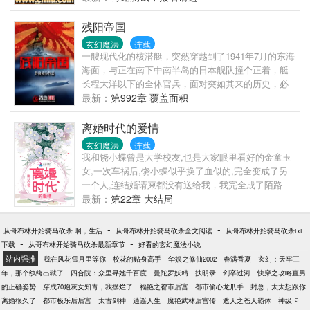
后，从远古神墓中复活而出，望着那如林的神魔墓
碑，他心中充满了震撼。 沧海桑田，万载岁月悠悠而
残阳帝国
过，整个世界彻底改变了，原本有一海峡之隔的仙幻
玄幻魔法
连载
大6和魔幻大6相连在了一起，道法与魔法并存，真气
一艘现代化的核潜艇，突然穿越到了1941年7月的东海
与斗气同在，东方神龙与西方巨龙共舞…… 绝代佳
海面，与正在南下中南半岛的日本舰队撞个正着，艇
人，缠绵的爱情；恐怖绝地，玄异的惊险之旅；远古
长程大洋以下的全体官兵，面对突如其来的历史，必
遗闻，失落的传说；众神之秘，不灭的神之遗迹……
须做出正确的抉择。
最新：
第992章 覆盖面积
神秘的东方修道者、奇诡的西方魔法师、无敌的东方
武者、至强的西方龙战士，演绎出一曲惊心动魄的传
离婚时代的爱情
奇……
玄幻魔法
连载
我和饶小蝶曾是大学校友,也是大家眼里看好的金童玉
女,一次车祸后,饶小蝶似乎换了血似的,完全变成了另
一个人,连结婚请柬都没有送给我，我完全成了陌路
人。 好景不长，当路君遥告诉我饶小蝶当初嫁的是一
最新：
第22章 大结局
个二婚男人，而现在已经离婚时，我简直不敢相信这
一连串的事实。为了弄明白这一切的真相，我豁了出
-
-
从哥布林开始骑马砍杀 啊，生活
从哥布林开始骑马砍杀全文阅读
从哥布林开始骑马砍杀txt
去，费尽千辛，原来·······
-
-
下载
从哥布林开始骑马砍杀最新章节
好看的玄幻魔法小说
站内强推
我在风花雪月里等你
校花的贴身高手
华娱之修仙2002
春满香夏
玄幻：天牢三
年，那个纨绔出狱了
四合院：众里寻她千百度
曼陀罗妖精
扶明录
剑卒过河
快穿之攻略直男
的正确姿势
穿成70炮灰女知青，我摆烂了
福艳之都市后宫
都市偷心龙爪手
封总，太太想跟你
离婚很久了
都市极乐后后宫
太古剑神
逍遥人生
魔艳武林后宫传
遮天之苍天霸体
神级卡