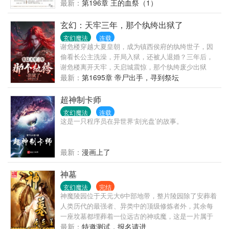
后，隐隐透出远古的身影事讲叙了少年路明非在申请
最新：
第196章 王的血祭（1）
国外大学时收到了来自芝加哥大学塞尔学院的邀请
函，随着路明非同学坐上去往芝加哥的秘密快车，关
玄幻：天牢三年，那个纨绔出狱了
于
玄幻魔法
连载
谢危楼穿越大夏皇朝，成为镇西侯府的纨绔世子，因
偷看长公主洗澡，开局入狱，还被人退婚？三年后，
谢危楼离开天牢，天启城震惊，那个纨绔废少出狱
了！只是下狱三年，家竟然被偷了？这还得了！人生
最新：
第1695章 帝尸出手，寻到祭坛
如戏，全看演技，白天他是世人眼中的好色成性的纨
绔子弟，到了夜晚，面具之下，杀机浮现，三尺青
超神制卡师
锋，染尽鲜血，谁敢不服，一剑诛杀。阴谋诡计、尔
玄幻魔法
连载
虞我诈？在我面前，都是小把戏罢了。扮猪吃虎、算
这是一只程序员在异世界‘刻光盘’的故事。
计各方。谁敢放肆，让你怎么死都不知道。天启城
内，暗流涌动，危机四伏，谁才是真正的下棋之人？
最新：
漫画上了
神墓
玄幻魔法
完结
神魔陵园位于天元大6中部地带，整片陵园除了安葬着
人类历代的最强者、异类中的顶级修炼者外，其余每
一座坟墓都埋葬着一位远古的神或魔，这是一片属于
神魔的安息之地。 一个平凡的青年死去万载岁月之
最新：
特邀测试，报名请进