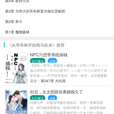
第4章 获得士兵
第3章 为伟大的哥布林复兴做出贡献把
第2章 争斗
第1章 魔物森林
《从哥布林开始骑马砍杀》推荐
NPC只想带系统搞钱
玄幻魔法
连载
【轻松＋穿书＋系统流＋修炼流＋日常+三界＋> ——
孤儿宋明月一不小心穿书了 ——还一不小心穿到了首
富世家 ——不开挂专卖挂，明月一炼丹，全宗都要翻
——从此以后，宋明月带着250系统做任务，开启致富
最新：
第347章 大结局
之路 ——人生一定要有梦想，就算是要做最有钱的那
一个> ——人生不能没目标，挣他一个亿！ ——先定
封总，太太想跟你离婚很久了
一个小目标，挣他一个亿！
玄幻魔法
连载
—————————————— “老爷！” “讲。” “您已
结婚七年，封庭深待她冷漠如冰，容辞一直微笑面
经关了小姐三天了！” “哦？那么她，认错了？” “不，小
对。因为她深爱着他。也相信终有一天，她能将他的
姐带着五十两逃跑了！”
心焐热。可她等来的却是他对另一个女人的一见钟