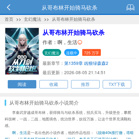
从哥布林开始骑马砍杀
首页
>>
玄幻魔法
>>
从哥布林开始骑马砍杀
从哥布林开始骑马砍杀
作者：
啊，生活
玄幻魔法
连载中
725 万字
最新章节：
第1359章 凶狠绿森森2
最后更新：2026-08-05 21:14:51
阅读
收藏
推荐
TXT下载
从哥布林开始骑马砍杀小说简介
李秦武穿越成哥布林，获得骑马与砍杀系统，招兵买马，升级堡垒，攀爬
科技树，一战，二战，地图填色，统治世界，奴役万族，让这个世界充满颗粒
感。
啊，生活
是一名出色的小说作者，他的作品包括：《
战锤40k搜打撤，塔暗
州
》、《
从哥布林开始骑马砍杀
》、《
抗日，奉天兵工厂武器设计师
》、《
抗