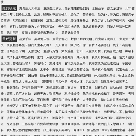
徒
经典收藏
海岛超凡大领主
魅惑能力满级，仙女姐姐都是我的
永恒圣帝
妖女放过我
天牢签
到二十年，我举世无敌
反派：绝美师尊废我修为，黑化了
赘婿神皇
仙为仆，帝为奴，满宗弟子
皆离谱
混沌剑祖！
残阳帝国
洪荒之最强天帝
最强狂暴升级
长生万古，仙帝弹指可灭
机械
神皇
玄幻：我能捡修为，你不该惹我的
开创观想法的我，凭武道横推诸天
网游之登陆神话世
界
绝世邪君
反派：谁说我是来退婚的？
异界魅影逍遥
最近更新
盗梦千年
异界游乐场
蛮荒古界记
封神：拜师元始，我竟成了周武王
大周第一武
夫
废灵根修炼慢？但我长生不死啊！
凡人修仙：疯了吧！你一百岁了还要修仙
剑来：谪仙临
世，开局娶妻宁姚
天骄战纪
逍遥行万古
武帝重生
玄幻：人在废丹房，我能合成万物
神级卡
徒
成了反派却想当舔狗
玄幻：从成为家族灵兽开始
凡人修仙：从废丹房杂役开始
逆女！他镇
压大凶，你逐他出宗？
雾临时代
聚灵飞升
看守废丹房五年，我靠变废为宝证道成仙
帝国权
杖
穿越斗罗之擂鼓瓮金锤
太平令
傲世灵主
我的灵兽有点强
娘子真不是蛇妖
武道长生：从
猎户开始加点修行
囚仙塔
刚抽中SSS级天赋，你跟我说游戏停服
开局废柴师叔祖，收徒返还躺
平成仙
重生之，玉龙大陆
【综影视】与天作赌
领袖之证：风过无痕
我靠生子卷成三界女
帝
极限修仙
带着灵诀闯异界
离婚后高冷爵少有点方
师尊凶猛
剑斩仙门
剑动仙朝
逆天邪
神：师尊，你不太对劲
超级无敌，选择系统
寒棺仙缘传
我的游戏角色成精了
逆天邪神
天骄
修仙路：修仙不卷怎么修
巫门诡道
最强宗门从收徒开始
太清天师道
苟在武道世界称尊做
祖
独断万古！座下弟子皆是气运之子
转生没落千金，我的数值突破天际
仙落凡尘：将军的掌心
娇
开局盗走徐凤年实力，我称霸雪中
多子多福？我的道侣能增加天赋！
情根废材？不，情道尊
师
洪荒：这三界，还是朕说了算！
神戮之主
这个仙门全靠玩家
满级基础刀法，屠戮整个武
道
鬼道修神
三界至尊：我要和瑶池双修
最强修仙弱鸡
病娇师尊：我的徒儿又想跑了！
缓归
乡
我只想安静的做两界生意
张三丰传承人异界行
修仙KPI
黑色旋涡：356个暗蚀的童话
市井