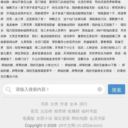
修仙路：修仙不卷怎么修
巫门诡道
最强宗门从收徒开始
太清天师道
苟在武道世界称尊做
祖
独断万古！座下弟子皆是气运之子
转生没落千金，我的数值突破天际
仙落凡尘：将军的掌心
娇
开局盗走徐凤年实力，我称霸雪中
多子多福？我的道侣能增加天赋！
情根废材？不，情道尊
师
洪荒：这三界，还是朕说了算！
神戮之主
这个仙门全靠玩家
满级基础刀法，屠戮整个武
道
鬼道修神
三界至尊：我要和瑶池双修
最强修仙弱鸡
病娇师尊：我的徒儿又想跑了！
缓归
乡
我只想安静的做两界生意
张三丰传承人异界行
修仙KPI
黑色旋涡：356个暗蚀的童话
市井
武神
大荒玄穹彝荒录
西幻：被动技能胜利法
混沌掌印
魔尊的五星好评：绩效她甜爆三界
修
炼废柴闯仙界
九霄雷脉：全宗门团宠
零阶魔导士的逆序法则
穿越诸葛亮，重整蜀国
双修万
界
混沌：创世神的偏宠
第二次的召唤，开局拿下小公主
综武：人刚还俗，女侠们纷纷上门
武
炼九重天
绑定系统后，废材逆袭成永恒
盗墓：开局获得应龙血脉
异世界转生为猪神
西游：我
截教散了，你佛门没了
什么叫骨粉能改变世界？那叫特性
逆麟天命
从废脉到混沌帝尊
-
-
师姐的腿，师尊的腰，我的无敌路 小鱼过大江
师姐的腿，师尊的腰，我的无敌路txt下载
师
-
-
姐的腿，师尊的腰，我的无敌路最新章节
师姐的腿，师尊的腰，我的无敌路全文阅读
好看的
玄幻魔法小说
搜索
书库
分类
作者
全本
排行
首页
点击榜
推荐榜
收藏榜
临时书架
电脑版
全部小说
最近更新
网站地图
会员书架
Copyright © 2026
25中文网 (m.i25zw.com)