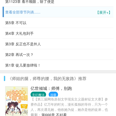
第1123章 看不顺眼，斩了便是
查看全部章节列表......
【展开+】
第5章 不可以
第4章 大礼包到手
第3章 反正也不是外人
第2章 再试一次？
第1章 徒儿要放肆啦！
《师姐的腿，师尊的腰，我的无敌路》推荐
亿世倾城：师傅，别跑
玄幻魔法
连载
【【第三届网络原创文学现实主义题材征文大赛】参
赛作品】亿万年的时光，漫长孤独的等待，只为一个
人，再次遇见她，他收她为徒，她亦是他的徒弟，也
是他的师傅。“师傅，你说师徒之间不可相恋，可我偏
最新：
第666章 不好看