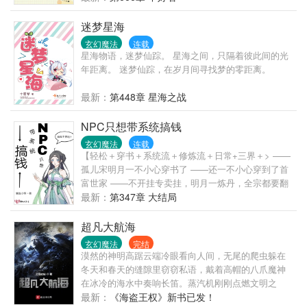
偏与你一起，可好？”从此，他下套，她中招，不见了
一颗心，只因是他。被套路还不知道某痞子少女：“师
迷梦星海
傅，我喜欢你！”某妖孽波澜不惊将美人抱入怀：“喜欢
玄幻魔法
连载
我？”“嗯嗯！”“可不要后悔。”某个恢复记忆的上神，茫
星海物语，迷梦仙踪。 星海之间，只隔着彼此间的光
然看着亦是徒弟亦是“师傅”的妖孽欲哭无泪：“靠！都
年距离。 迷梦仙踪，在岁月间寻找梦的零距离。
是套路！”某妖孽邪笑：“师傅，该回家了。”
最新：
第448章 星海之战
NPC只想带系统搞钱
玄幻魔法
连载
【轻松＋穿书＋系统流＋修炼流＋日常+三界＋> ——
孤儿宋明月一不小心穿书了 ——还一不小心穿到了首
富世家 ——不开挂专卖挂，明月一炼丹，全宗都要翻
——从此以后，宋明月带着250系统做任务，开启致富
最新：
第347章 大结局
之路 ——人生一定要有梦想，就算是要做最有钱的那
一个> ——人生不能没目标，挣他一个亿！ ——先定
超凡大航海
一个小目标，挣他一个亿！
玄幻魔法
完结
—————————————— “老爷！” “讲。” “您已
漠然的神明高踞云端冷眼看向人间，无尾的爬虫躲在
经关了小姐三天了！” “哦？那么她，认错了？” “不，小
冬天和春天的缝隙里窃窃私语，戴着高帽的八爪魔神
姐带着五十两逃跑了！”
在冰冷的海水中奏响长笛。蒸汽机刚刚点燃文明之
光，剑术和巫术展开对决，炼金枪炮与风帆战舰奏响
最新：
《海盗王权》新书已发！