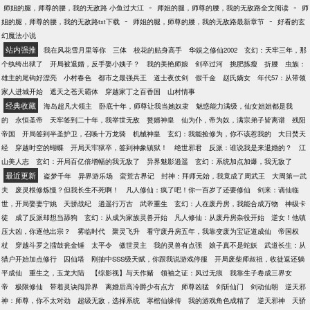
众神们发出的阵阵狂笑。 索什扬?阿列克谢，星界骑士
-
-
师姐的腿，师尊的腰，我的无敌路 小鱼过大江
师姐的腿，师尊的腰，我的无敌路全文阅读
师
战团的一名战斗修士，也是世界引擎战役的唯一幸存
-
-
姐的腿，师尊的腰，我的无敌路txt下载
师姐的腿，师尊的腰，我的无敌路最新章节
好看的玄
者，肩负着重建战团责任的他，怀揣着足以撼动银河
幻魔法小说
的秘密，迈向了未知… 书友小群：975466881
站内强推
我在风花雪月里等你
三体
校花的贴身高手
华娱之修仙2002
玄幻：天牢三年，那
个纨绔出狱了
开局被退婚，反手娶小姨子？
我的美艳师娘
剑卒过河
挑肥拣瘦
折腰
虫族：
雄主的尾钩好漂亮
小村春色
都市之最强兵王
道士夜仗剑
假千金
赵氏嫡女
年代57：从带领
家人进城开始
遮天之苍天霸体
穿越家丁之百香国
山村情事
经典收藏
海岛超凡大领主
卧底十年，师尊让我当她奴隶
魅惑能力满级，仙女姐姐都是我
的
永恒圣帝
天牢签到二十年，我举世无敌
赘婿神皇
仙为仆，帝为奴，满宗弟子皆离谱
残阳
帝国
开局签到半圣护卫，召唤十万龙骑
机械神皇
玄幻：我能捡修为，你不该惹我的
大日焚天
经
穿越时空的蝴蝶
开局天牢狱卒，签到神象镇狱！
绝世邪君
反派：谁说我是来退婚的？
江
山美人志
玄幻：开局百亿倍增幅的我无敌了
异界魅影逍遥
玄幻：系统加点加爆，我无敌了
最近更新
盗梦千年
异界游乐场
蛮荒古界记
封神：拜师元始，我竟成了周武王
大周第一武
夫
废灵根修炼慢？但我长生不死啊！
凡人修仙：疯了吧！你一百岁了还要修仙
剑来：谪仙临
世，开局娶妻宁姚
天骄战纪
逍遥行万古
武帝重生
玄幻：人在废丹房，我能合成万物
神级卡
徒
成了反派却想当舔狗
玄幻：从成为家族灵兽开始
凡人修仙：从废丹房杂役开始
逆女！他镇
压大凶，你逐他出宗？
雾临时代
聚灵飞升
看守废丹房五年，我靠变废为宝证道成仙
帝国权
杖
穿越斗罗之擂鼓瓮金锤
太平令
傲世灵主
我的灵兽有点强
娘子真不是蛇妖
武道长生：从
猎户开始加点修行
囚仙塔
刚抽中SSS级天赋，你跟我说游戏停服
开局废柴师叔祖，收徒返还躺
平成仙
重生之，玉龙大陆
【综影视】与天作赌
领袖之证：风过无痕
我靠生子卷成三界女
帝
极限修仙
带着灵诀闯异界
离婚后高冷爵少有点方
师尊凶猛
剑斩仙门
剑动仙朝
逆天邪
神：师尊，你不太对劲
超级无敌，选择系统
寒棺仙缘传
我的游戏角色成精了
逆天邪神
天骄