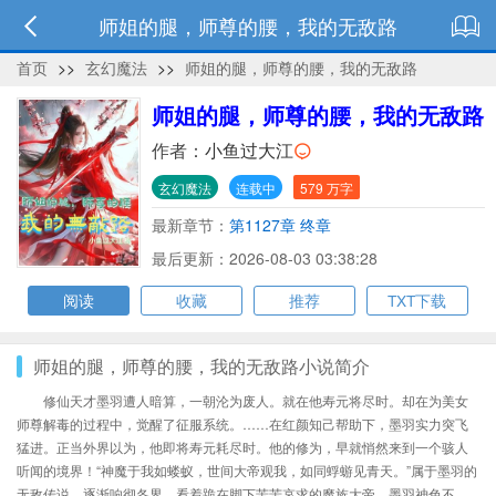
师姐的腿，师尊的腰，我的无敌路
首页
>>
玄幻魔法
>>
师姐的腿，师尊的腰，我的无敌路
师姐的腿，师尊的腰，我的无敌路
作者：
小鱼过大江
玄幻魔法
连载中
579 万字
最新章节：
第1127章 终章
最后更新：2026-08-03 03:38:28
阅读
收藏
推荐
TXT下载
师姐的腿，师尊的腰，我的无敌路小说简介
修仙天才墨羽遭人暗算，一朝沦为废人。就在他寿元将尽时。却在为美女
师尊解毒的过程中，觉醒了征服系统。……在红颜知己帮助下，墨羽实力突飞
猛进。正当外界以为，他即将寿元耗尽时。他的修为，早就悄然来到一个骇人
听闻的境界！“神魔于我如蝼蚁，世间大帝观我，如同蜉蝣见青天。”属于墨羽的
无敌传说，逐渐响彻各界。看着跪在脚下苦苦哀求的魔族大帝，墨羽神色不