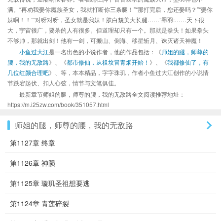
满。“再劝我娶你魔族圣女，我就打断你三条腿！”“那打完后，您还娶吗？”“娶你
妹啊！！”“对呀对呀，圣女就是我妹！肤白貌美大长腿……”墨羽:……天下很
大，宇宙很广，要杀的人有很多。但道理却只有一个。那就是拳头！如果拳头
不够帅，那就出剑！他有一剑，可搬山、倒海、移星斩月、诛灭诸天神魔！
小鱼过大江
是一名出色的小说作者，他的作品包括：《
师姐的腿，师尊的
腰，我的无敌路
》、《
都市修仙，从祖坟冒青烟开始！
》、《
我都修仙了，有
几位红颜合理吧
》、等，本本精品，字字珠玑，作者小鱼过大江创作的小说情
节跌宕起伏、扣人心弦，情节与文笔俱佳。
最新章节师姐的腿，师尊的腰，我的无敌路全文阅读推荐地址：
https://m.i25zw.com/book/351057.html
师姐的腿，师尊的腰，我的无敌路
第1127章 终章
第1126章 神陨
第1125章 璇玑圣祖想要逃
第1124章 青莲碎裂