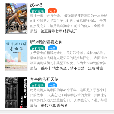
来的游客乙：低调的说，从今天起，华夏足坛的传奇
妖神记
诞生啦。(￣︶￣)/ 从美男世界出来的游客丙：流鼻
玄幻魔法
完结
血，还要玩！:-D 大风你走进最真实的> ………… 文案
妖神一出，谁与争锋。 最强妖灵师聂离因为一本神秘
废，本文：【重生+种田+黑科技】~爽文风
的时空妖灵之书重生年少时代，修炼最强功法、最强
的妖灵之力，踏足武道巅峰！ 前世的仇人，全部清
算。 既然重生，这一世我便是主宰一切的众神之王，
最新：
第五百零七章 结界破开
让一切都在我脚下蛰伏颤抖吧。 ~~《妖神记》是蜗牛
精心雕琢的一部玄幻作品，将会是一部与众不同的玄
听说我的猫喜欢你
幻故事，另外《妖神记》的漫画也在腾讯动漫同时发
玄幻魔法
连载
布，画风非常精美，请大家多多支持。~~
关于青春的相遇与错过，美好和遗憾，成长与幼稚，
最终都会变成所有人记忆里的明媚与怀念。 表面清冷
疏离实则软萌的非典型工科女，作为土木学院的女神
顾然，在大学里经历了为梦想而奋斗，从懵懂到成长
最新：
番外十 情之所至，情不自禁（江辰 林嘉
的过程，遇到了一生挚友，还有那个珍爱一生的少
悦）
年。 成熟的感情是两个人互相成就，并肩而立，因为
帝皇的告死天使
彼此而成为更好的人，而不成熟的感情呢？或许只是
玄幻魔法
连载
因为内心深处最炽热的情感，都会成为一生的无法忘
此乃银河人类帝国的第41个千年，这即是关于那个时
却的记忆。 本文走轻松日常风，后期高甜，不狗血，
代的故事； 人类忘记了科学和技术的力量，并因遗忘
无套路
得太多而永远无法重拾它们。 人类也忘记了进步与理
解的诺言，因为这残酷而黑暗的未来只有战争。 群星
最新：
第4577章 采颅者
间永无宁日，只有无尽的残杀和屠戮，以及那饥渴的