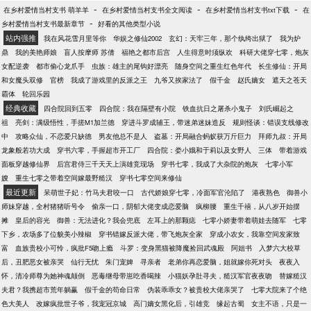
你徒弟给我师侄当丫鬟，你不亏！千鹤：什么！我又
-
-
-
在乡村爱情当村支书 萌羊羊
在乡村爱情当村支书全文阅读
在乡村爱情当村支书txt下载
在
要打巅峰赛！还好，这次我有通天代！阿洛救我！半
-
乡村爱情当村支书最新章节
好看的其他类型小说
碗清水照乾坤，一张灵符命鬼神。脚踏阴阳八卦步，
站内强推
我在风花雪月里等你
华娱之修仙2002
玄幻：天牢三年，那个纨绔出狱了
我为炉
手执木剑斩妖魂。挥泪洒酒英灵地，道气长存天地
鼎
我的美艳师娘
盲人按摩师 苏倩
福艳之都市后宫
人生得意时须纵欢
科研大佬穿七零，炮灰
人。红绳糯米今犹在，不见当年林道人！万界祖师九
女配逆袭
都市偷心龙爪手
虫族：雄主的尾钩好漂亮
随身空间之重生红色年代
长生修仙：开局
叔又添新弟子——林洛！—iii—
和女魔头双修
官榜
我成了游戏里的反派之王
九爷又挨家法了
假千金
赵氏嫡女
遮天之苍天
霸体
轮回乐园
经典收藏
四合院回到五零
四合院：我在隔壁有小院
铁血抗日之屠杀小鬼子
刘氏崛起之
祖
亮剑：满级悟性，手搓M1加兰德
穿进斗罗成辅王，带迷弟迷妹造反
规则怪谈：错误支线修改
中
攻略众仙，不恋爱只缺德
男友他总不是人
盗墓：开局融合蚂蚁获万斤巨力
拜师九叔：开局
龙象般若功大成
穿书六零，手握超市开工厂
四合院：娄小娥和于莉以及女野人
三体
带着游戏
面板穿越修仙界
后宫君侍三千天天上演雄竞现场
穿书七零，我成了大杂院的炮灰
七零小军
嫂
重生七零之带着空间嫁最野糙汉
穿书七零空间来修仙
最近更新
呆萌世子妃：竹马夫君咬一口
古代娇娘穿七零，冷面军官沦陷了
港夜熟色
御兽小
师妹穿越，全村猪猪听号令
偷亲一口，阴郁大佬变成恋爱脑
疯柳腰
重生千禧，从八岁开始摆
摊
皇后的容光
御兽：无法进化？我会兜底
左耳上的那颗痣
七零小娇妻带着萌娃去随军
七零
下乡，农场多了位貌美小辣椒
穿书错嫁反派大佬，带飞炮灰全家
穿成小农女，我靠空间发家致
富
血族贵校小可怜，疯批F5吻上瘾
斗罗：变身黑猫被降魔捡回武魂殿
阿姐书
入梦六大校草
后，丑肥恶女被亲哭
仙行无忧
朱门宠婢
寻亲者
老弟你再恋爱脑，姐就嫁你死对头
夜夜入
怀，清冷师尊为她神魂颠倒
恶毒继母带崽吃香喝辣
小猫妖孕肚寻夫，糙汉军官夜夜吻
替嫁糙汉
夫君？我携超市荒年躺赢
假千金的苟命日常
伪装乖乖女？被贵校大佬亲哭了
七零大院来了个绝
色大美人
改嫁疯批世子爷，我宠冠京城
高门嫡女黑化后，引雄竞
缘起古蜀
女主不语，只是一