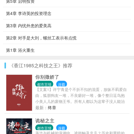
第5章 启明投资
第4章 李诗英的投资理念
第3章 内忧外患的爱美高
第2章 对手是大刘，螺丝工表示有点慌
第1章 浴火重生
《香江1985之科技之王》推荐
你别撒娇了
都市言情
连载
【文案1】许宁青是个不折不扣的混蛋，放纵不羁爱自
由，狐朋狗友一堆，不良癖好一堆，像个整日逗鸟抱
小美人儿的废物王爷。所有人都以为这辈子没人能治
的了他，直到有一天——脸黑的不行的许宁青气冲冲
最新：
终章
的走进好友的酒吧，后头跟着一个穿着蓝白衣服的姑
娘姑娘手足无措，去拉他的衣角。周围目光直勾勾。
诡秘之主
许少爷灌了杯酒，凶神恶煞：“你说！你是不是早恋！
都市言情
连载
刚才那个男同学是谁！”众人：“……”您这酒池肉林中
蒸汽与机械的浪潮中，谁能触及非凡？历史和黑暗的