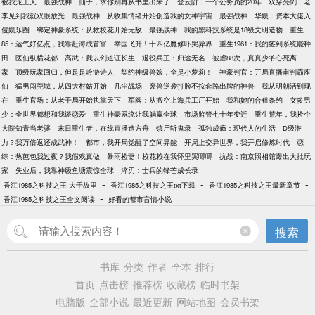
被我宠上天
最强战神
仙子，求你别再从书里出来了
登云阶：一个公务员的20年
双穿亮剑：老
李见到我就双眼放光
最强战神
从收集情绪开始创造我的女神宇宙
最强战神
华娱：资本大佬入
侵娱乐圈
绑定神豪系统：从救校花开始无敌
最强战神
我的黑科技系统是18级文明造物
重生
85：运气好亿点，我靠赶海成首富
举国飞升！十四亿魔修吓哭异界
重生1961：我的签到系统能种
田
医仙纵横花都
高武：我以剑道证长生
退役兵王：归途无名
被虐88次，真真少爷心死离
家
顶级玩家回归，但是是吟游诗人
契约神级兽娘，全是小萝莉！
神豪判官：开局直播审判霸座
仙
猛男闯莞城，从四大村姑开始
凡尘战场
废兽逆袭打脸不按套路出牌的神兽
我从明朝活到现
在
重生官场：从老干局开始执掌天下
军阀：从搬空上海兵工厂开始
我和她的合租条约
女多男
少：全世界都想和我谈恋爱
重生神豪系统让我躺赢全球
市场监管七十年变迁
重生荒年，我捡个
大院知青当老婆
末日重生者，在线直播造方舟
镇尸斩鬼录
孤独成瘾：现代人的生活
D级潜
力？我万倍返还成武神！
都市，我开局觉醒了空间异能
开局上交异世界，我开启修炼时代
恋
综：热芭包我过夜？我假戏真做
暴雨捡妻！校花赖在我怀里哭唧唧
抗战：南京照相馆爆出大批玩
家
失业后，我靠神级鱼塘震惊全球
淬刃：士兵的锋芒成长录
-
-
-
香江1985之科技之王 大千故里
香江1985之科技之王txt下载
香江1985之科技之王最新章节
-
香江1985之科技之王全文阅读
好看的都市言情小说
搜索
书库
分类
作者
全本
排行
首页
点击榜
推荐榜
收藏榜
临时书架
电脑版
全部小说
最近更新
网站地图
会员书架