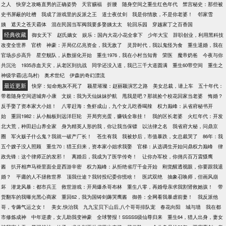
之人
快穿之攻略直男的正确姿势
天官赐福
折腰
随身空间之重生红色年代
禁宫秘史：那些被
史书屏蔽的吐槽
我成了游戏里的反派之王
道士夜仗剑
我是你情敌，不是你老婆！
邻家雪
姨
遮天之苍天霸体
混在民国当军阀我要多娶姨太太
轮回乐园
穿越家丁之百香国
经典收藏
御女天下
赵氏嫡女
娱乐：国内大花小花全拿下
少年大宝
辞职创业，利用黑科技
改变全世界
官榜
神豪：开局亿亿兆资金，我无敌了
灵异时代，我以鬼怪为食
重生退婚，我在
官场步步高升
星空舰队，从数据化开始
重生1976，我在小村当知青
荣医
魔帝奶爸
今夜与你
共沉沦
1935赤血天灾，从老区到抗战
同学还没入道，我已三千大道圆满
重生60带空间
重生之
神级学霸(志鸟村)
奥术世纪
伊森的奇幻漂流
最近更新
快穿：短命炮灰不死了
颖星璀璨：赵丽颖演艺之路
美女总裁，请上车
五十年代：
带着随身空间进城奔小康
文娱：我为天仙妹妹护航
甩我是吧？那就捡个校花回家当老婆
悔婚？
反手娶了资本家大小姐！
八零赶海：鱼虾成山，九个女儿吃香喝辣
权力巅峰：从省府秘书开
始
重回1982：从小舢板到远洋巨轮
开局穷光蛋，赚钱全靠挂！
我的区长老婆
火红年代：开发
北大荒，种田赶山养全家
身为精英人形的我，你让我当保镖
以法律之名
我省府大秘，问鼎京
圈
军火贩子什么鬼？我就一破产厂长！
苍生有我
我被炒后，市值暴跌，女总裁哭了
86年：我
五个嫂子没人照顾
重生70：猎王归来，资本家小姐求我娶
官梯：从选调生开始问鼎权力巅峰
律
政先锋：这个律师正的发邪！
离婚后，我成为了医学传奇！
让你办军校，你佣兵百万震慑鹰
酱
扒开相声马褂里面全是西游辛密
权力巅峰：从拒绝省厅千金开始
刚觉醒透视眼，你要跟我退
婚？
平庸的人不拯救世界
顶我仕途？我转投纪委你慌啥！
医武双绝
抽象召唤师，但画风崩
坏
潜龙风暴：都市兵王
救世游戏：开局爆杀哥布林
重生八零，再婚母亲求我割肾救她孩！
带
货翻车的我曝光黑心商家
重回62，我为国铸剑薅哭鹰酱
御兽：全网看我暴虐前妻！
我反派他
哥，专薅气运之女！
美女,快治我
九九宝贝下山后,八个哥哥排队宠
春花向阳
城与墙
我在都
市修炼成神
中年逆袭，女儿助我变神豪
全球警报！SSSSS级仙尊归来
重生64，猎人出身，妻女