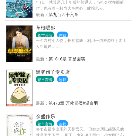
年代。 就算是几十年后的普通人，当机会摆在面前
时，也有着一颗当大亨的心，叱咤风云。
最新：
第九百四十六章
草根崛起
都市言情
连载
一个农村小人物，长袖善舞，利用一切资源终于走上
人生巅峰……
最新：
第1616章 算是圆满
黑驴蹄子专卖店
都市言情
连载
最新：
第473章 万俟景侯X温白羽
余盛作乐
都市言情
连载
乡姜市最少出现的天是雪天。 但她之所以能遇见他，
就是因为下雪。 那天，少年递了围巾，少女圆了心