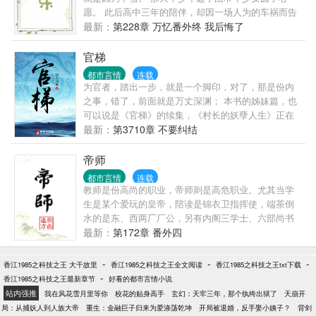
愿。 此后高中三年的陪伴，却因一场人为的车祸而告
终。 二十四岁那年。 从未谈过恋爱的余欢，破天荒
最新：
第228章 万忆番外终 我后悔了
地，喜欢上了一个认识还不到一个月的人。 而盛寻终
于追到了惦记许多年的小姑娘。 有人真心祝福，也有
官梯
人暗地谋划。 昔日的真相总有人时刻铭记在心。 当真
都市言情
连载
相浮出水面之时，是该毁灭，还是原谅？ 【本文1
为官者，踏出一步，就是一个脚印，对了，那是份内
宠。】
之事，错了，前面就是万丈深渊； 本书的姊妹篇，也
可以说是《官梯》的续集，《村长的妖孽人生》正在
网易云阅读火热连载，《官梯》里没有交代的事这里
最新：
第3710章 不要纠结
都会交代清楚，敬请观赏。 另有完本作品《国色天
香》也在网易云阅读。
帝师
都市言情
连载
教师是份高尚的职业，帝师则是高危职业。尤其当学
生是某个爱玩的皇帝，陪读是锦衣卫指挥使，端茶倒
水的是东、西两厂厂公，另有内阁三学士、六部尚书
轮班旁听，一众御史言官虎视眈眈，随时准备撸袖
最新：
第172章 番外四
子“以礼服人”，压力当真是非同一般。站在文华殿的讲
台上，杨瓒无语望天，目光明媚而忧伤。苍天在上，
-
-
-
香江1985之科技之王 大千故里
香江1985之科技之王全文阅读
香江1985之科技之王txt下载
真心穿错了，求重穿！淘宝预售：
-
香江1985之科技之王最新章节
好看的都市言情小说
站内强推
我在风花雪月里等你
校花的贴身高手
玄幻：天牢三年，那个纨绔出狱了
天崩开
局：从捕妖人到人族大帝
重生：金融巨子归来为爱涤荡乾坤
开局被退婚，反手娶小姨子？
背剑