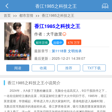
香江1985之科技之王
首页
>>
都市言情
>>
香江1985之科技之王
香江1985之科技之王
作者：
大千故里
都市言情
连载中
476 万字
最新章节：
第1118章 文明传承
最后更新：2025-12-21 14:39:07
阅读
收藏
推荐
TXT下载
香江1985之科技之王小说简介
2024年，大A多了无数粉嫩韭菜，无脑全仓追高买入，9日千股跌停之下，
一名轻信财经主播的韭菜，同某蓝财经主播于大火中同归于尽。1985年，香江
英资退潮，华资崛起，即将进入华人四大家族时代。香港电影进入巅峰时期，
无数后世耳熟能详的港姐初长成。香江梦席卷亚洲，吸引无数想要发家致富的
人进入香江。这一年，韭菜张启明于灰烬中穿越到这个波澜壮阔时代，开启新