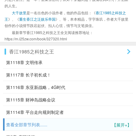
的人生。
大千故里
是一名出色的小说作者，他的作品包括：《
香江1985之科技之
王
》、《
重生香江之泛娱乐帝国
》、等，本本精品，字字珠玑，作者大千故里
创作的小说情节跌宕起伏、扣人心弦，情节与文笔俱佳。
最新章节香江1985之科技之王全文阅读推荐地址：
https://m.i25zw.com/book/327320.html
香江1985之科技之王
第1118章 文明传承
第1117章 长子初长成！
第1116章 东亚新战略，4G时代
第1115章 财神岛战略会议
第1114章 平台走向规则制定者
查看全部章节列表......
【展开+】