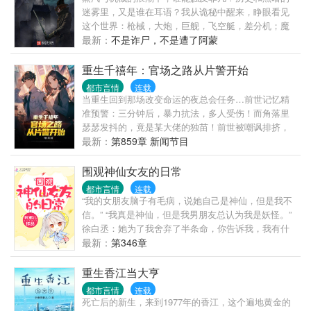
的混蛋还好意思训人？？？【文案2】常梨喜欢上了一
迷雾里，又是谁在耳语？我从诡秘中醒来，睁眼看见
个男人，论辈分，是叔叔辈的，可常梨不喜欢，明明
这个世界：枪械，大炮，巨舰，飞空艇，差分机；魔
只差九岁而已。许宁青经常慵懒倚在少女身上，故意
药，占卜，诅咒，倒吊人，封印物……光明依旧照
最新：
不是诈尸，不是遭了阿蒙
逗她：“有没有礼貌，见了长辈怎么不叫人。”后来许宁
耀，神秘从未远离，这是一段“愚者”的传说。
青作了个死，常梨愤然离家出走。从前总是云淡风轻
重生千禧年：官场之路从片警开始
清风霁月的许少爷脸上终于出现慌张情绪。常梨扯开
都市言情
连载
他的手，抬起头，安静两秒，杏眼弯着甜甜冲他笑。
当重生回到那场改变命运的夜总会任务…前世记忆精
许宁青那些朋友恭贺他终于摆脱幼稚小丫头，重归丰
准预警：三分钟后，暴力抗法，多人受伤！而角落里
富多彩成人夜生活。却在一天晚上见到喝的酩酊大醉
瑟瑟发抖的，竟是某大佬的独苗！前世被嘲讽排挤，
的许少爷，红着眼睛抱着小朋友。“梨梨跟我回家好不
屈辱半生！这次，是重蹈覆辙，沦为斗争弃子（死亡
最新：
第859章 新闻节目
好。”【文案三】刚开始。常梨要托许宁青照顾，少女
flag），还是抓住这滔天机遇，借大佬之手逆天改命？
可怜巴巴地站在门口，手里拎着行李箱。没一会儿，
（逆袭契机）全场震惊！昔日人人可欺的受气包片
围观神仙女友的日常
门被打开，屋里的男人一件骚包睡衣，露出大片带水
警，竟暗中布局掌控全局，未来封疆大吏欠下天大人
渍的胸膛与锁骨，眉眼微愠，不耐烦：“谁啊。”常梨乖
都市言情
连载
情！
“我的女朋友脑子有毛病，说她自己是神仙，但是我不
乖叫了一声。下一秒，门“砰”一声重新甩上，只轻飘飘
信。” “我真是神仙，但是我男朋友总认为我是妖怪。”
一句：“找错人了。”后来。许宁青把姑娘抱在腿上，哭
徐白丞：她为了我舍弃了半条命，你告诉我，我有什
唧唧的装可怜，求自己的小女友大学不要住校。“宝贝
么理由不爱她一辈子。 不羁叛逆少年> 偏日常向，不
最新：
第346章
儿，别让我独守空闺啊当我阅尽千帆后，遇到一个最
虐。
赤诚最勇敢的灵魂#食用指南：本主义玩家被驯化成忠
犬的过程。
重生香江当大亨
都市言情
连载
死亡后的新生，来到1977年的香江，这个遍地黄金的