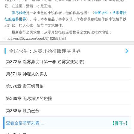
云，在这里，活着，才是王道。
弹尽粮绝
是一名出色的小说作者，他的作品包括：《
全民求生：从零开始
征服迷雾世界
》、等，本本精品，字字珠玑，作者弹尽粮绝创作的小说情节跌
宕起伏、扣人心弦，情节与文笔俱佳。
最新章节全民求生：从零开始征服迷雾世界全文阅读推荐地址：
https://m.i25zw.com/book/318255.html
全民求生：从零开始征服迷雾世界
第372章 迷雾异变（第一卷 迷雾灾变完结）
第371章 神秘人的实力
第370章 帝王鳄再临
第369章 无尽深渊的碰撞
第368章 胜负已分
查看全部章节列表......
【展开+】