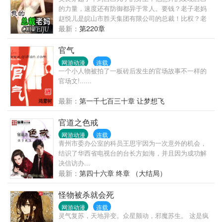
的力量，速度还有防御都异于常人。要钱？老子老妈
赵悦儿是皖山市胜天集团有限公司的总裁！比权？老
子小姨赵沁儿是皖山市市委副书记。比人多？老子马
最新：
第220章
子杨艳和舅舅都是皖山市地下统治者之一。比单挑？
老子速度、力量、防御老子和神一般，你能打的
官气
过？…………
网游动漫
连载
一个小人物被拍了一板砖后发生的官场故事不一样的
官场文!......
最新：
第一千七百三十章 让梦想飞
官道之色戒
网游动漫
连载
青州市委办公室的科员王思宇因为一次意外的机会，
结识了华西省电视台的台长方如海，并且因为成功解
决信访办...
最新：
第四十六章 终章 （大结局）
怪物被杀就会死
网游动漫
连载
灵气复苏，天地异变。众星颤动，邪魔苏生。 这是疯