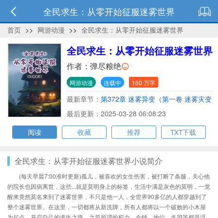
全民求生：从零开始征服迷雾世界
首页
>>
网游动漫
>>
全民求生：从零开始征服迷雾世界
全民求生：从零开始征服迷雾世界
作者：
弹尽粮绝
网游动漫
连载中
160 万字
最新章节：
第372章 迷雾异变（第一卷 迷雾灾变
完结）
最后更新：2025-03-28 06:08:23
阅读
收藏
推荐
TXT下载
全民求生：从零开始征服迷雾世界小说简介
(每天早晨7:00准时更新)孤儿，被喜欢的女生伤害，被打断了条腿，关心他
的院长也因病离世，这些...就是莫明身上的标签，生活中满是灰色的莫明，一觉
醒来竟然莫名来到了迷雾世界，不只是他一人，全世界90多亿的人都穿越到了
整个迷雾世界。在这里，一切都将从新洗牌，所有人都将以一个破败的小木屋
为起点，开启自己的求生之路。之前所谓的权力，金钱，地位，名望等都是浮