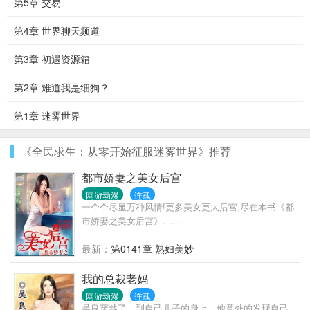
第5章 交易
第4章 世界聊天频道
第3章 初遇资源箱
第2章 难道我是细狗？
第1章 迷雾世界
《全民求生：从零开始征服迷雾世界》推荐
都市娇妻之美女后宫
网游动漫
连载
一个个尽显万种风情!更多美女更大后宫,尽在本书《都
市娇妻之美女后宫》……
最新：
第0141章 熟妇美妙
我的总裁老妈
网游动漫
连载
吴良穿越了，到自己儿子的身上，他意外的发现自己