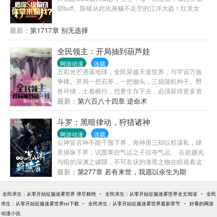
窃buff。陈铭从此化身贼不走空的江洋大盗！红龙女
王：“我龙蛋呢？！我辣么大一颗龙蛋呢？？？”牧师圣
女：“如果你能把我教圣宝还回来的话……我做什么都
最新：
第1717章 别无选择
可以。”魅魔妖王：“这小子，偷走了本王的心~”……这
一世，陈铭将站在的巅峰！
全民领主：开局抽到葫芦娃
网游动漫
连载
五彩光芒洒落地球，全民穿越天道世界，与宇宙万族
争锋。开局一把石斧，一把锄头，三袋随机种子。野
兽环绕，土着横行，想要生存下去，必须获得更多资
源。正在所有人陷入生存恐惧中时，易天获得抽奖轮
最新：
第六百八十四章 逆命术
盘。“叮！五星抽奖完成，获得神级灵物，七色葫芦种
子！”“...
斗罗：黑暗律动，狩猎诸神
网游动漫
连载
众神皆言神不能干预下界，海神唐三却以权谋私，肆
意操纵下界，试图掌控气运之子掠夺气运。 在超越光
与暗的深渊之罅隙，不可名状的漆黑之物在睨视着这
一切。 他是蛰伏在无尽黑暗中的狩猎者，以千面千貌
最新：
第277章 若有来世，我愿以余生为期
欺骗、诱惑猎物一步一步落入精心布下的陷阱当中，
并以使猎物陷入无尽恐怖与绝望为最高的喜悦。 他
-
-
全民求生：从零开始征服迷雾世界 弹尽粮绝
全民求生：从零开始征服迷雾世界全文阅读
全民
说，这个世界不需要所谓的神，至少不需要像唐三这
-
-
求生：从零开始征服迷雾世界txt下载
全民求生：从零开始征服迷雾世界最新章节
好看的网游
样的神。 PS：本书降维打击，阴谋论、反唐三，有部
动漫小说