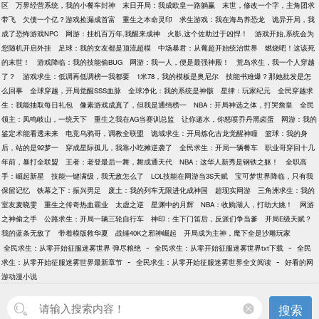
区
万界经营系统，我的小餐车封神
末日开局：我成欧皇一路躺赢
末世，修改一个字，主角团求
带飞
欠债一个亿？游戏捡漏成首富
重生之本命灵印
求生游戏：我在海岛养恐龙
诡异开局，我
成了恐怖游戏NPC
网游：挂机百万年,我醒来成神
火影,这个佐助过于凶悍！
游戏开始,系统会为
您随机开启外挂
足球：我的女友都是顶流超模
中场暴君：从葡超开始统治世界
燃烧吧！这该死
的末世！
游戏降临：我的技能偷BUG
网游：我一人，便是最强神殿！
荒岛求生，我一个人穿越
了？
游戏求生：低调再低调榜一我都要
1米78，我的模板是奥尼尔
技能书难爆？那她批发是怎
么回事
全球穿越，开局觉醒SSS血脉
全球净化：我的系统是神骸
星律：玩家纪元
全民穿越求
生：我能抽取每日礼包
像素游戏成真了，但我是通缉榜一
NBA：开局神选之体，打哭詹皇
全民
领主：凤鸣岐山，一统天下
重生之我在AG当赛训总监
让你递水，你怒喷乔丹黑卤蛋
网游：我的
鉴定术能看透未来
电竞乌鸦哥，调教全联盟
诡域求生：开局炼化古龙觉醒神瞳
篮球：我的身
后，站的是92梦一
穿成星际孤儿，我靠小吃摊逆袭了
全民求生：开局一辆餐车
职业哥穿回十几
年前，暴打全联盟
王者：老登最后一舞，舞成通天代
NBA：这华人新秀是钢铁之躯！
全职高
手：崛起新星
技能一键满级，我无敌怎么了
LOL技能在网游当3S天赋
宝可梦世界降临，只有我
保留记忆
铁幕之下：振兴男足
废土：我的列车无限进化成神国
超现实网游
三角洲求生：我的
室友麦晓雯
重生之传奇热血霸业
太虚之逆
星渊中的月辉
NBA：收购湖人，打劫大姚！
网游
之神偷之手
公路求生：开局一辆三轮自行车
神印：生下门笛后，反派们争当爹
开局E级天赋？
我的蓝条无敌了
带着模版救华夏
战锤40K之邪神崛起
开局成为主神，麾下全是沙雕玩家
-
-
全民求生：从零开始征服迷雾世界 弹尽粮绝
全民求生：从零开始征服迷雾世界txt下载
全民
-
-
求生：从零开始征服迷雾世界最新章节
全民求生：从零开始征服迷雾世界全文阅读
好看的网
游动漫小说
搜索