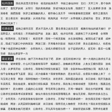
分龙王传说设定，原着主角转性，不喜该设定的慎
站内强推
我在风花雪月里等你
校花的贴身高手
华娱之修仙2002
玄幻：天牢三年，那个纨绔
入！
出狱了
曼陀罗妖精
从军行
我的美艳师娘
穿成70炮灰女知青，我摆烂了
盲人按摩师 苏倩
渔
港春夜
挑肥拣瘦
快穿之被觊觎的美人
都市偷心龙爪手
1950海量物资交国家
都市之最强兵
王
道士夜仗剑
修仙家族：从词条开始
艳海风波
年代57：从带领家人进城开始
普女，梦里的
男神们找来了！
经典收藏
福艳之都市后宫
肥水不流外人田
重生香港之娱乐后宫
截教扫地仙的诸天修行
护
花野蛮人
全民领主：开局抽到葫芦娃
龙族：嬴氏
他才结丹期，就拥有三千大道神通
全球降
临：暗黑科技，无尽财富！
精灵世界：我有一个精灵面板
永生游戏降临，被我玩成了速通
成神
后，我成了玩家口中的狗策划
网游三国：开局毒杀刘皇叔
泡妞大宗师
美女总裁俏佳人
你惹他
干嘛？他是邪神走狗啊！
全民制作人：游戏大师横空出世
女子监狱的男人
提瓦特：最后一位魔
导师
我在仙界富甲一方
最近更新
求生游戏：她千万年寿命开挂了吧
原神：提瓦特造神计划
榜一大佬的公路求生不走
寻常路
诸神黄昏，什么叫万族都有我马甲
狐媚妲己，攻略峡谷男英雄
人鱼女王横扫星际
游戏
入侵：从梦境开始
公路求生，我靠每日情报当捡漏王
无限：全副本Boss都想独占我
诡异入侵：
假千金靠氪金带飞蓝星
国运：武力值爆表？我拿智商换的
恶女掉马后，全星际大佬吻上来了
小
马宝莉之青里
网游：我和怪物的一万种死法
末世房车，我和霸总建农场
末日游戏：我开无敌战
车卖西瓜
我化妆超美，被诡异们排队疯舔
荒岛求生，我在海上有移动城堡
无限求生：囤废品也
能封神？
惹火燃情：总裁的心尖溺宠
带毛茸茸公路求生，开局一辆破车
我在古代斩梦魇
我在
公路求生游戏靠考试发家致富
修仙大佬在生存游戏里嘎嘎乱杀
修仙无灵根，我的外挂多点怎么
了
全民荒岛：六岁崽崽靠捡垃圾封神
公路求生，开局矿卡我逆袭成榜一
欺负我没灵根？我的草
能成精
网游：从死囚狱到巅峰玩家
末日游戏：我带历史人物救世
列车求生？我在末世招揽队友
躺赢
恶毒魔女她只想通关
公路求生，开玩具车也能当榜一？
厨娘穿进娱乐圈，荒野求生建景