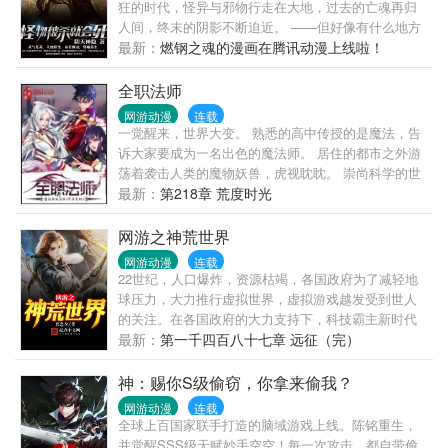
狂的时代，怪异与邪物行走在大地，过去的亡魂再归
人间，终末的阴影不断迫近。 ——但好像有什么地方
不太一样？ “要杀就杀，要剐就剐……你不要过来
最新：
燃钢之魂的漫画在腾讯动漫上线啦！
啊！！！！” “昼哥，别打了，再打这邪魔就死了！”“昼
哥，算了算了，放过它们吧，太惨了……” 苏昼：“不
全职法师
能算！” ===普通书友群：429408755=== 怪物，指的
网游动漫
连载
是从观察者角度看来怪异的事物。可以是各种特殊的
一觉醒来，世界大变。 熟悉的高中传授的是魔法，告
超凡自然生物亦或是非生物，甚至是一些思想和性情
诉大家要成为一名出色的魔法师。 居住的都市之外游
古怪的人类。 怪物并没有公认的解释，大多都是描述
荡着袭击人类的魔物妖兽，虎视眈眈。 崇尚科学的世
者单方面的叙述，不过不管怎么说，绝大部分怪物都
界变成了崇尚魔法，偏偏有着一样以学渣看待自己的
最新：
第218章 荒度时光
无法交流，无法分类，很难杀死，甚至具备对通常人
老师，一样目光异样的同学，一样社会底层挣扎的爸
来说的不死之身。 当然，就和绝大部分人所知道的一
爸，一样纯美却不能走路的非血缘妹妹…… 不过，莫
网游之神荒世界
句废话，‘人被杀，就会死’，一样。 怪物被杀，也会
凡发现绝大多数人都只能够主修一系魔法，自己却是
网游动漫
连载
死。 有460钢之魂》，可收藏。
全系全能法师！
22世纪，人口爆炸，资源枯竭，各国政府为了减轻地
球压力，大力推行虚拟世界，虚拟游戏越发受到世人
的关注。在各国政府的大力支持下，科技霸主新时代
公司采用了来自星空的特殊材料，打造了一个前所未
最新：
第一千四百八十七章 远征（完）
有的虚拟游戏世界荒》。辞职后的沈凡，决定好好闯
荡一下浩瀚的神荒世界，从此开始了一场他也想不到
神：赐你S级偷窃，你拿来偷我？
的精彩旅程......
网游动漫
连载
全球上百国家联手打造的脑域游戏上线。陈铭重生，
并觉醒SSS级天赋妙手空空！每一次攻击，都自带偷