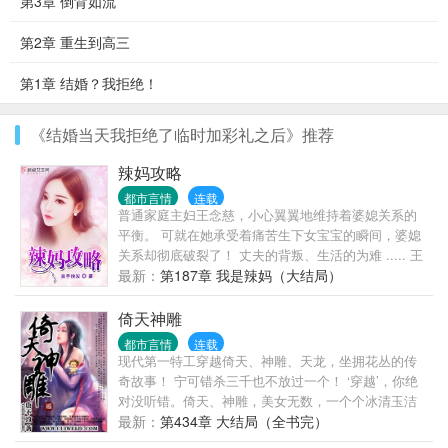
第3章 倒背如流
第2章 重生到高三
第1章 结婚？我拒绝！
《结婚当天我拒绝了临时加彩礼之后》推荐
辣妈攻略
都市言情
连载
普通家庭主妇王念慈，小心翼翼地维持着婆媳关系的
平衡。 可就在她承受着痛苦生下女宝宝的瞬间，婆媳
关系却彻底破裂了！ 丈夫的背叛、生活的为难 ..... 王
念慈看着嗷嗷待哺的宝宝：这才是开始！
最新：
第187章 我是辣妈（大结局）
倚天神雕
都市言情
连载
现代第一特工穿越倚天、神雕、天龙，坐拥花丛的传
奇故事！ 宁可错杀三千也不放过一个！ ‘穿越’，你绝
对没听错。倚天、神雕，美女无数，一个个冰清玉洁
的清纯玉女，如何‘穿越’， 还等什么？赶快点击吧！
最新：
第434章 大结局（全书完）