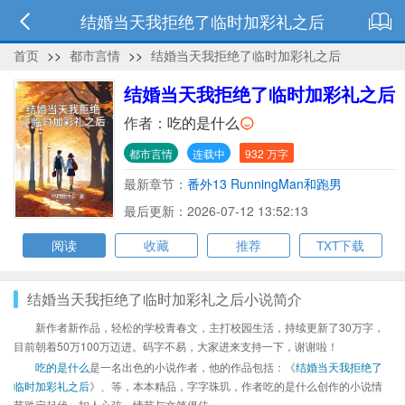
结婚当天我拒绝了临时加彩礼之后
首页
>>
都市言情
>>
结婚当天我拒绝了临时加彩礼之后
结婚当天我拒绝了临时加彩礼之后
作者：
吃的是什么
都市言情
连载中
932 万字
最新章节：
番外13 RunningMan和跑男
最后更新：2026-07-12 13:52:13
阅读
收藏
推荐
TXT下载
结婚当天我拒绝了临时加彩礼之后小说简介
新作者新作品，轻松的学校青春文，主打校园生活，持续更新了30万字，
目前朝着50万100万迈进。码字不易，大家进来支持一下，谢谢啦！
吃的是什么
是一名出色的小说作者，他的作品包括：《
结婚当天我拒绝了
临时加彩礼之后
》、等，本本精品，字字珠玑，作者吃的是什么创作的小说情
节跌宕起伏、扣人心弦，情节与文笔俱佳。