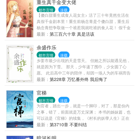
重生真千金变大佬
都市言情
连载
【傻白甜重生成食人花女主> 活了三十年竟然生活在
真假千金剧本里！重生前杨念青是个傻白甜，重生后
杨念青想争取做一个谁惹我就吃谁的食人花！ 假千金
粉丝爆料照片，许家新找回的真千金才初中毕业，还
最新：
第三百六十章 真是活该
未婚先孕，怎么比得上我们姐姐！ 盛世集团继承人：
不好意思，年龄已到，已领证！ 最年轻流量影帝：我
余盛作乐
妹妹貌美如花！ 影帝粉丝：妹妹美貌就是王道！ 樊睿
都市言情
连载
宸眼里的杨念青：我老婆手无缚鸡之力，你们谁都想
乡姜市最少出现的天是雪天。 但她之所以能遇见他，
要欺负她！ 厉鬼：你放屁 众人看向正在虐鬼的杨念
就是因为下雪。 那天，少年递了围巾，少女圆了心
青：你老婆上天可擒龙，下海可斩蛟，这身本领都快
愿。 此后高中三年的陪伴，却因一场人为的车祸而告
比上天师钟馗了！ 华国一流世家：不愧是我顾家家
终。 二十四岁那年。 从未谈过恋爱的余欢，破天荒
最新：
第228章 万忆番外终 我后悔了
主！鼓掌！ 众豪门：大佬，救命！ 杨念青眼中的樊睿
地，喜欢上了一个认识还不到一个月的人。 而盛寻终
宸：我家阿宸只是有点孩子气，任性了一点，对女生
于追到了惦记许多年的小姑娘。 有人真心祝福，也有
官梯
很绅士啊。 众人：你是大佬你说了算！ 饱受折磨的假
人暗地谋划。 昔日的真相总有人时刻铭记在心。 当真
都市言情
连载
千金：呵呵，你放屁！ 假千金：即使你是真的又怎
相浮出水面之时，是该毁灭，还是原谅？ 【本文1
为官者，踏出一步，就是一个脚印，对了，那是份内
样，血缘又如何，你还是比不上我，爸爸妈妈爱的也
宠。】
之事，错了，前面就是万丈深渊； 本书的姊妹篇，也
不是你！我才是许家认可的千金！ 杨念青：喂，刘导
可以说是《官梯》的续集，《村长的妖孽人生》正在
吗，你们选的那个女主八字跟你剧组相冲，换一个
网易云阅读火热连载，《官梯》里没有交代的事这里
最新：
第3710章 不要纠结
吧，不然电视要扑哦 假千金：……… #傻白甜在线变
都会交代清楚，敬请观赏。 另有完本作品《国色天
大佬##神算天下#
香》也在网易云阅读。
暗河长明