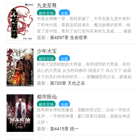
九龙至尊
都市言情
连载
对着女神撸一管，居然穿越了，大学生陈九意外来到
了乾坤大陆，看着这武技满天、魔法纵横的世界，他
竖了竖中指，看到了自己意外买来的九龙戒…… 修炼
等级：淬体九重，开天八变，起源七溯，阴阳六合，
最新：
第4297章 生命世界
五行五聚，造化四境，乾坤三演，神话二传，混沌大
成！ 乾坤大陆一夫多妻制，不喜勿骂。 08年至今，小
少年大宝
盘从未断更，总小说字数过千万，各种保证，放心阅
都市言情
连载
读，求大力支持。
轩辕大宝些狡黠的大男孩，有些强悍的大男孩，有些
花心的大男孩 从乡村到都市 闯荡天下 风云天下 雄霸
天下的玄幻传奇的经历…… 娇嫩婉娈的少女，娇羞妩
媚的少妇，娇艳性感的熟妇…… 1+2+3+......+12=??
最新：
第720章 天伦之乐
你说有多少美女呢?呵呵!一水仙二杏三桃四牡丹五石榴
六荷七紫薇八桂九菊十芙蓉十一山茶十二腊梅! (不喜
都市医仙
欢禁忌情结的勿进)
都市言情
连载
陈风和女神完美邂逅，觉醒前世记忆，从此一手惊天
医术，一手绝世神通，豪门世家任我踩，美丽女神送
入怀！
最新：
第4415章 统一