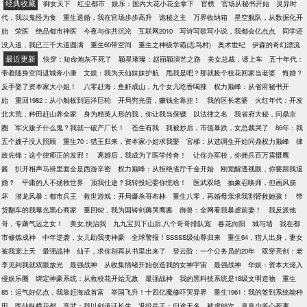
经典收藏
御女天下
红尘都市
娱乐：国内大花小花全拿下
官榜
官场从秘书开始
灵异时
代，我以鬼怪为食
重生退婚，我在官场步步高升
诡秘之主
万界收纳箱
星空舰队，从数据化开
始
荣医
绝品都市神医
今夜与你共沉沦
互联网2010
写诗写歌写小说，我都会亿点点
同学还
没入道，我已三千大道圆满
重生60带空间
重生之神级学霸(志鸟村)
奥术世纪
伊森的奇幻漂流
最近更新
快穿：短命炮灰不死了
颖星璀璨：赵丽颖演艺之路
美女总裁，请上车
五十年代：
带着随身空间进城奔小康
文娱：我为天仙妹妹护航
甩我是吧？那就捡个校花回家当老婆
悔婚？
反手娶了资本家大小姐！
八零赶海：鱼虾成山，九个女儿吃香喝辣
权力巅峰：从省府秘书开
始
重回1982：从小舢板到远洋巨轮
开局穷光蛋，赚钱全靠挂！
我的区长老婆
火红年代：开发
北大荒，种田赶山养全家
身为精英人形的我，你让我当保镖
以法律之名
我省府大秘，问鼎京
圈
军火贩子什么鬼？我就一破产厂长！
苍生有我
我被炒后，市值暴跌，女总裁哭了
86年：我
五个嫂子没人照顾
重生70：猎王归来，资本家小姐求我娶
官梯：从选调生开始问鼎权力巅峰
律
政先锋：这个律师正的发邪！
离婚后，我成为了医学传奇！
让你办军校，你佣兵百万震慑鹰
酱
扒开相声马褂里面全是西游辛密
权力巅峰：从拒绝省厅千金开始
刚觉醒透视眼，你要跟我退
婚？
平庸的人不拯救世界
顶我仕途？我转投纪委你慌啥！
医武双绝
抽象召唤师，但画风崩
坏
潜龙风暴：都市兵王
救世游戏：开局爆杀哥布林
重生八零，再婚母亲求我割肾救她孩！
带
货翻车的我曝光黑心商家
重回62，我为国铸剑薅哭鹰酱
御兽：全网看我暴虐前妻！
我反派他
哥，专薅气运之女！
美女,快治我
九九宝贝下山后,八个哥哥排队宠
春花向阳
城与墙
我在都
市修炼成神
中年逆袭，女儿助我变神豪
全球警报！SSSSS级仙尊归来
重生64，猎人出身，妻女
被我宠上天
最强战神
仙子，求你别再从书里出来了
登云阶：一个公务员的20年
双穿亮剑：老
李见到我就双眼放光
最强战神
从收集情绪开始创造我的女神宇宙
最强战神
华娱：资本大佬入
侵娱乐圈
绑定神豪系统：从救校花开始无敌
最强战神
我的黑科技系统是18级文明造物
重生
85：运气好亿点，我靠赶海成首富
举国飞升！十四亿魔修吓哭异界
重生1961：我的签到系统能种
田
医仙纵横花都
高武：我以剑道证长生
退役兵王：归途无名
被虐88次，真真少爷心死离