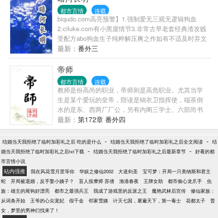
都市言情
连载
biqudo.com高亮预警】1.强制爱无三观无逻辑狗血
2.ciluke.com有小黑屋情节3.非常古早老套经典渣攻贱
受配方abo狗血生子纯粹解压爽之作如有不适及时弃文
请勿留言告知天之骄子霸道控制欲alpha黑皮普通
最新：
番外三
slk520.com
帝师
都市言情
连载
教师是份高尚的职业，帝师则是高危职业。尤其当学
生是某个爱玩的皇帝，陪读是锦衣卫指挥使，端茶倒
水的是东、西两厂厂公，另有内阁三学士、六部尚书
轮班旁听，一众御史言官虎视眈眈，随时准备撸袖
最新：
第172章 番外四
子“以礼服人”，压力当真是非同一般。站在文华殿的讲
台上，杨瓒无语望天，目光明媚而忧伤。苍天在上，
-
-
结婚当天我拒绝了临时加彩礼之后 吃的是什么
结婚当天我拒绝了临时加彩礼之后全文阅读
结
真心穿错了，求重穿！淘宝预售：
-
-
婚当天我拒绝了临时加彩礼之后txt下载
结婚当天我拒绝了临时加彩礼之后最新章节
好看的都
市言情小说
站内强推
我在风花雪月里等你
华娱之修仙2002
大道剑圣
宝可梦：开局一只美纳斯和君主
蛇
开局被退婚，反手娶小姨子？
盲人按摩师 苏倩
渔港春夜
王牌女助
都市偷心龙爪手
虫
族：雄主的尾钩好漂亮
都市之最强兵王
我成了游戏里的反派之王
魔艳武林后宫传
修仙家族：
从词条开始
王爷的心尖宠妃
假千金
邻家雪姨
计灭七国，屠遍天下，第一毒士
花都太子
普
女，梦里的男神们找来了！