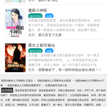
故事。
魔眼小神医
都市言情
连载
乐韵最大的理想就是：成为华夏最优秀的医生。 好运
来了挡不住，高考前无意间开启一个系统，双眼获得
魔力，看一眼就知人或物有无生病，病在哪个部位。
系统空间种出来的药材吃一口，力气充盈，吃一样，
最新：
第六百五十九章
身体倍儿棒，乃医生成神之必备神器。 一直为当杏林
国手而奋斗的乐韵，简直乐晕了。 只是，现实很骨
重生之都市修仙
感，系统是半残的，需要吃东西维持，它不吃金不吃
都市言情
连载
银，要吃有灵气的翡翠玉石，异珍奇宝等高大上的东
正式版：渡劫期大修士陈凡陨落在天劫中，却一梦五
东。 从此，乐姑娘在成为旷世女神医的道路上又多了
百年重回地球的年少时代。 上一世我登临宇宙之巅，
一项任务—帮系统找粮食。
俯瞰万界，却无人相伴。这一世只愿不负前尘不负
卿。 通俗版：修行五百年的渡劫期修仙者重生回都
最新：
需要修改下，等一段时间就会放出来的＾＾
市，弥补遗憾，扮猪吃老虎的故事。 修仙书友群：
415550977，欢迎各位书友。
-
-
我是剑修杀人只用暗剑 王富生
我是剑修杀人只用暗剑全文阅读
我是剑修杀人只用暗剑txt下
-
-
载
我是剑修杀人只用暗剑最新章节
好看的都市言情小说
站内强推
我在风花雪月里等你
校花的贴身高手
华娱之修仙2002
玄幻：天牢三年，那个纨绔
出狱了
四合院之从街溜子到反特先锋
曼陀罗妖精
御女天下
人生得意时须纵欢
科举，寒门状
元
从善
都市极乐后后宫
四合院：开局入战场归来是科长
都市娇妻之美女后宫
都市之最强兵
王
逍遥人生
艳海风波
计灭七国，屠遍天下，第一毒士
遮天之苍天霸体
恶魔军官，放我