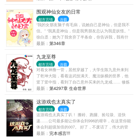
逗她：“有没有礼貌，见了长辈怎么不叫人。”后来许宁
青作了个死，常梨愤然离家出走。从前总是云淡风轻
围观神仙女友的日常
清风霁月的许少爷脸上终于出现慌张情绪。常梨扯开
都市言情
连载
他的手，抬起头，安静两秒，杏眼弯着甜甜冲他笑。
“我的女朋友脑子有毛病，说她自己是神仙，但是我不
许宁青那些朋友恭贺他终于摆脱幼稚小丫头，重归丰
信。” “我真是神仙，但是我男朋友总认为我是妖怪。”
富多彩成人夜生活。却在一天晚上见到喝的酩酊大醉
徐白丞：她为了我舍弃了半条命，你告诉我，我有什
的许少爷，红着眼睛抱着小朋友。“梨梨跟我回家好不
么理由不爱她一辈子。 不羁叛逆少年> 偏日常向，不
最新：
第346章
好。”【文案三】刚开始。常梨要托许宁青照顾，少女
虐。
可怜巴巴地站在门口，手里拎着行李箱。没一会儿，
九龙至尊
门被打开，屋里的男人一件骚包睡衣，露出大片带水
渍的胸膛与锁骨，眉眼微愠，不耐烦：“谁啊。”常梨乖
都市言情
连载
对着女神撸一管，居然穿越了，大学生陈九意外来到
乖叫了一声。下一秒，门“砰”一声重新甩上，只轻飘飘
了乾坤大陆，看着这武技满天、魔法纵横的世界，他
一句：“找错人了。”后来。许宁青把姑娘抱在腿上，哭
竖了竖中指，看到了自己意外买来的九龙戒…… 修炼
唧唧的装可怜，求自己的小女友大学不要住校。“宝贝
等级：淬体九重，开天八变，起源七溯，阴阳六合，
最新：
第4297章 生命世界
儿，别让我独守空闺啊当我阅尽千帆后，遇到一个最
五行五聚，造化四境，乾坤三演，神话二传，混沌大
赤诚最勇敢的灵魂#食用指南：本主义玩家被驯化成忠
成！ 乾坤大陆一夫多妻制，不喜勿骂。 08年至今，小
犬的过程。
这游戏也太真实了
盘从未断更，总小说字数过千万，各种保证，放心阅
都市言情
连载
读，求大力支持。
这游戏也太真实了叭！ 搬砖、跑腿、捡垃圾、送快
递……公司最多能让你体会到996的艰辛，在这里你能
体会到超级加倍的007。 好了，不废话了，伟大的管
理者大人喊我去搬砖了。 那位大人说了，只要我们努
最新：
完本感言!!!