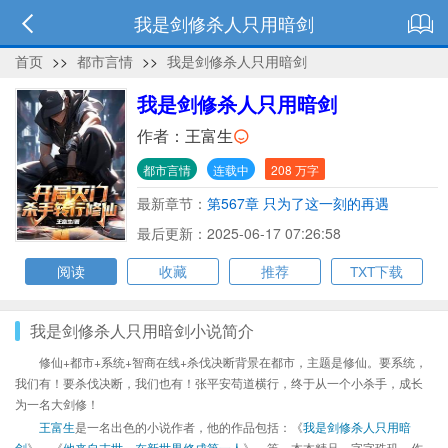
我是剑修杀人只用暗剑
首页
>>
都市言情
>>
我是剑修杀人只用暗剑
我是剑修杀人只用暗剑
作者：
王富生
都市言情
连载中
208 万字
最新章节：
第567章 只为了这一刻的再遇
最后更新：2025-06-17 07:26:58
阅读
收藏
推荐
TXT下载
我是剑修杀人只用暗剑小说简介
修仙+都市+系统+智商在线+杀伐决断背景在都市，主题是修仙。要系统，
我们有！要杀伐决断，我们也有！张平安苟道横行，终于从一个小杀手，成长
为一名大剑修！
王富生
是一名出色的小说作者，他的作品包括：《
我是剑修杀人只用暗
剑
》、《
他来自末世，在新世界修成第一人
》、等，本本精品，字字珠玑，作