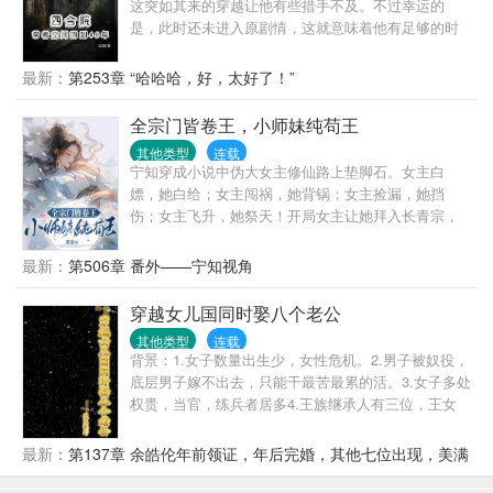
这突如其来的穿越让他有些措手不及。不过幸运的
投资的项目遍地开花。三个月后，被逐出豪门的“假千
是，此时还未进入原剧情，这就意味着他有足够的时
金”，摇身一变成为身价百亿的神秘富豪。曾经对她冷
间和机会去改变一些事情。随着他在这个世界的深入
眼相加的家人、势利眼的亲戚纷纷献殷勤，真千金更
探索，他惊讶地发现，这里并非单纯的四合院世界，
最新：
第253章 “哈哈哈，好，太好了！”
是找上门来兴师问罪……柳依依只想说：赚钱要紧，
而是似乎融合了各种年代影视剧的复杂空间。在这
闲事勿扰！！！只是……谁能告诉她，随手资助的影
里，各种人物和情节交织在一起，形成了一个独特而
全宗门皆卷王，小师妹纯苟王
帝为什么总缠着她，还说什么要给她生猴子？？？
又充满挑战的环境。在这个院子里，易不群妄图PUA
【注意事项：本文将带您体验——躺赢人生：手机在
其他类型
连载
年轻一代，试图掌控他们的思想和行为。然而，院里
宁知穿成小说中伪大女主修仙路上垫脚石。女主白
手，未来我有，极致的开挂，超爽的躺赢！撩人影
的一帮年轻人却只对苏阳言听计从。这让易不群的计
嫖，她白给；女主闯祸，她背锅；女主捡漏，她挡
帝：霸道温柔两相宜，为你一心想生猴！】
划一次次落空，他的权威在苏阳面前荡然无存。
伤；女主飞升，她祭天！开局女主让她拜入长青宗，
为了躲剧情，她转头拜入挽月宗。不料——大师兄温
文尔雅，家族被灭后造成双重人格，仇人正是女主家
最新：
第506章 番外——宁知视角
族，复仇之时身负重伤被女主反杀。二师兄帅气多
金，家族百年难得一遇的天才，被造谣嗑丹药涨修
穿越女儿国同时娶八个老公
为，道心不稳滋生心魔，堕魔后变成杀人大魔头。三
其他类型
连载
师兄狐媚妖冶，有狐妖血统遭世人所不容，从小缺爱
背景：1.女子数量出生少，女性危机。2.男子被奴役，
敏感厌世，被女主哄骗自掏妖丹而亡。惨！实惨！宁
底层男子嫁不出去，只能干最苦最累的活。3.女子多处
知:大师兄，敌人的敌人就是盟友，与其单枪匹马，不
权贵，当官，练兵者居多4.王族继承人有三位，王女
如群起而攻之。二师兄，走自己的路让别人去说是行
1，王女2，3王女3。5.各权贵，为了自家未来，在王
不通的，你要走别人的路，让别人无路可走。三师
女选男妃，都送上自己的亲儿子。甚至是双胞胎儿
最新：
第137章 余皓伦年前领证，年后完婚，其他七位出现，美满
兄，红豆生南国，混血是男模，别人就是嫉妒你的美
子。
大结局
貌，内耗自己，不如外耗他人。师兄们大彻大悟，朝