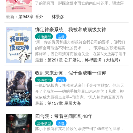
了的消息而一脚踩空落水而亡的南山村苏禾。骤然穿
赎。
到六十年代农村，没手机没电没网，连上厕所都没
纸，苏禾很不适应，但还要面临找工作的压力……
最新：
第943章 番外——林景彦
哎，她还是个孩子啊，还有她刚考上的大学啊，没
啦！！！……认清事实后，苏禾开始了在六十年代的
绑定神豪系统，我被养成顶级女神
求生生涯，并且一不小心，竟然端上了铁饭碗，还把
其他类型
连载
整个老苏家都带起来了！不止活成了人人羡慕的样
“亲，你的资历和能力都很符合我公司的要求，但我们
子，还有了幸福的家庭，日子过得风生水起，在六七
的薪金可能达不到您的要求……。”双学位的职场精英
十年代，活出了她想要的生活……
苏梅琴，因公司清算而被迫失业，在第N次放弃了唾手
可得的低薪工作之后，意外获得了养成系的神豪系
最新：
第291章 公开婚礼，终得圆满（大结局）
统。“慢跑半小时以上，奖励100元，每多2分钟增加
200元！”“某一行为被异性欣赏，奖励300元；被同性欣
收到未来新闻，假千金成唯一信仰
赏，奖励600元。N人欣赏，奖励翻N倍！”苏梅琴柳眉
其他类型
连载
一挑，嗯，为了多赚钱，姐要男女通杀！某高傲白富
一纸DNA报告，柳依依从豪门千金变冒牌货。但老天
美半信半疑：“就凭你?”苏梅琴好整以暇地砸下1
开了个玩笑——她的手机能刷出未来新闻！从此，柳
亿：“佩服不？叫姐不？”一直不近女色的富二代男神楚
依依成为最强点金手+预言家。“无人兑奖的五百万彩
轩义被她一再忽略而不由自主地上了心，引得某自认
票号码？提前购买！”“即将暴涨一百倍的科技股票？马
最新：
第157章 星辰大海
青梅竹马的绿茶白富美来浅笑设陷：“苏妹妹，轩义哥
上入手！”“烂尾楼即将重建爆改科技园？立刻抄
对朋友要求很高，不仅要有很多钱，还要有才
底！”“没人看好的小网剧即将爆红？抢先投资！”“为父
四合院：带着空间回到48年
艺……。”苏梅琴扬扬柳眉，轻蔑地斜眼看绿茶白富
亲医药费发愁的未来影帝？现在资助！”当所有人都在
其他类型
连载
美：“财？我有大把，才艺？我也有！而且，刚好略胜
惋惜错过，她已经提前布局！当别人还在纠结该不该
苏小阳被尚在实习阶段的系统带到了48年初的世界，
你一级哦！”
投，她已经坐等收割！从房地产到娱乐圈到股市，她