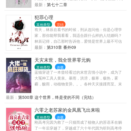
都好。 【注意事项】： ①大长篇，升级流； ②世界
千年前的承诺，由她去守候。 再次相遇，他轻佻的挑
最新：
第七十二章
观设定是弱肉强食； ③大家和平讨论别掐架啊，咱们
起了她的下巴：要你做我的夫人可好。 她清心寡欲，
都是讲道理的人么么哒！
只想要得到一人心，却被迫经历最惨绝人寰的争斗，
犯罪心理
醒来之时，已是满目疮痍。 昔日缠绵欢爱，任时光老
其他类型
完结
去，只有她记得，曾经的承诺。
有天，林辰在看书的时候，刑从连问他：你是心理学
家，那你能帮我看看，我适合跟什么样的人结婚吗？
林辰记得，自己那时告诉他，爱情是世界上最不可估
量的东西，就算是心理学家也无法预测，因为人与人
最新：
第310章 番外09
的相爱过程中充满了无数变量。刑从连又问，什么是
变量？林辰那时想，变量就是，我以为你只是个普通
天灾末世，我全世界零元购
的警察，最喜欢在大排档开一瓶啤酒吃小龙虾，却不
其他类型
连载
知道，你原来是……；又或者说，变量是，我不知道
蓝猫穿进了一本曾经看过的末世言情小说中，成为了
我会爱上你，也不知道，你何时会爱上我。
大冤种工具人黄泉。暴雨，洪涝，极寒，极热，雾
霾，酸雨，动植物变异。。。各种天灾接踵而至。末
世就像是人性的粉碎机，让他们变成了身在地狱的恶
魔。也有人一直坚守自己的底线，与天斗，与地斗，
最新：
第500章 这个世界，终是变的不同（完结）
与人斗。蓝猫表示不慌，不慌，先囤一波物资！！再
抢一波武器！！再来一波零元购。其他人在艰难求生
六零之老苏家的金凤凰飞出来啦
的时候，她开着舒适的房车各地做起了生意！！其他
其他类型
连载
基地被变异动植物侵袭时，她在自己建造的安全堡垒
刚高考完因为救了一只猫而成了植物人的苏语禾在躺
安稳度日！！前期为了空间升级一直疯狂囤物资，后
了一年后穿越了，穿越成了六十年代因为听到高考停
期会有基建。结识了一帮小伙伴，相互成就，相互救