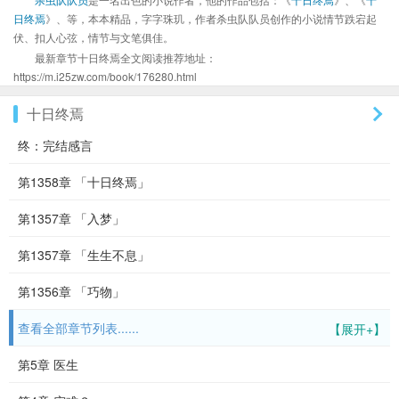
日终焉
》、等，本本精品，字字珠玑，作者杀虫队队员创作的小说情节跌宕起
伏、扣人心弦，情节与文笔俱佳。
最新章节十日终焉全文阅读推荐地址：
https://m.i25zw.com/book/176280.html
十日终焉
终：完结感言
第1358章 「十日终焉」
第1357章 「入梦」
第1357章 「生生不息」
第1356章 「巧物」
查看全部章节列表......
【展开+】
第5章 医生