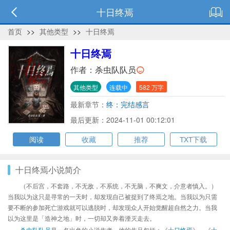
十日终焉
首页
>>
其他类型
>>
十日终焉
十日终焉
作者：
杀虫队队员
其他类型
连载中
582 万字
最新章节：
终：完结感言
最后更新：2024-11-01 00:12:01
阅读
收藏
推荐
TXT下载
十日终焉小说简介
（不后宫，不套路，不无敌，不系统，不无脑，不爽文，介意者慎入。）
当我以为这只是寻常的一天时，却发现自己被捉到了终焉之地。当我以为只需
要不断的参加死亡游戏就可以逃脱时，却发现众人开始觉醒超自然之力。当我
以为这里是「造神之地」时，一切却又奔着湮灭走去。
杀虫队队员
是一名出色的小说作者，他的作品包括：《
十日终焉
》、《
十