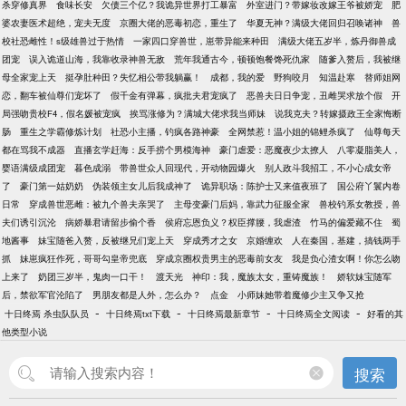
杀穿修真界
食味长安
欠债三个亿？我诡异世界打工暴富
外室进门？带嫁妆改嫁王爷被娇宠
肥
婆农妻医术超绝，宠夫无度
京圈大佬的恶毒初恋，重生了
华夏无神？满级大佬回归召唤诸神
兽
校社恐雌性！s级雄兽过于热情
一家四口穿兽世，崽带异能来种田
满级大佬五岁半，炼丹御兽成
团宠
误入诡道山海，我靠收录神兽无敌
荒年我通古今，顿顿饱餐馋死仇家
随爹入赘后，我被继
母全家宠上天
挺孕肚种田？失忆相公带我躺赢！
成都，我的爱
野狗咬月
知温赴寒
替师姐网
恋，翻车被仙尊们宠坏了
假千金有弹幕，疯批夫君宠疯了
恶兽夫日日争宠，丑雌哭求放个假
开
局强吻贵校F4，假名媛被宠疯
挨骂涨修为？满城大佬求我当师妹
说我克夫？转嫁摄政王全家悔断
肠
重生之学霸修炼计划
社恐小主播，钓疯各路神豪
全网禁惹！温小姐的锦鲤杀疯了
仙尊每天
都在骂我不成器
直播玄学赶海：反手捞个男模海神
豪门虐爱：恶魔夜少太撩人
八零凝脂美人，
婴语满级成团宠
暮色成溺
带兽世众人回现代，开动物园爆火
别人政斗我招工，不小心成女帝
了
豪门第一姑奶奶
伪装领主女儿后我成神了
诡异职场：陈护士又来值夜班了
国公府丫鬟内卷
日常
穿成兽世恶雌：被九个兽夫亲哭了
主母变豪门后妈，靠武力征服全家
兽校钓系女教授，兽
夫们诱引沉沦
病娇暴君请留步偷个香
侯府忘恩负义？权臣撑腰，我虐渣
竹马的偏爱藏不住
蜀
地酱事
妹宝随爸入赘，反被继兄们宠上天
穿成秀才之女
京婚缠欢
人在秦国，基建，搞钱两手
抓
妹崽疯狂作死，哥哥勾皇帝兜底
穿成京圈权贵男主的恶毒前女友
我是负心渣女啊！你怎么吻
上来了
奶团三岁半，鬼肉一口干！
渡天光
神印：我，魔族太女，重铸魔族！
娇软妹宝随军
后，禁欲军官沦陷了
男朋友都是人外，怎么办？
点金
小师妹她带着魔修少主又争又抢
-
-
-
-
十日终焉 杀虫队队员
十日终焉txt下载
十日终焉最新章节
十日终焉全文阅读
好看的其
他类型小说
搜索