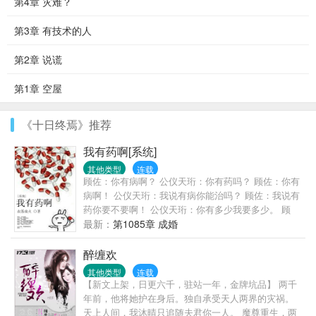
第4章 灾难？
第3章 有技术的人
第2章 说谎
第1章 空屋
《十日终焉》推荐
我有药啊[系统]
其他类型
连载
顾佐：你有病啊？ 公仪天珩：你有药吗？ 顾佐：你有
病啊！ 公仪天珩：我说有病你能治吗？ 顾佐：我说有
药你要不要啊！ 公仪天珩：你有多少我要多少。 顾
佐：你要多少我有多少。 公仪天珩：那就都拿来吧。
最新：
第1085章 成婚
顾佐：…… 简单地说，胆小怕死的受穿越后一直想尽
办法要活下去，他有个金手指叫做炼药系统，可惜没
醉缠欢
有药材，升级不能；大陆上超级世家的长子嫡孙智商
其他类型
连载
超群却修炼天赋太差，可惜炼药师太难培养，不能只
【新文上架，日更六千，驻站一年，金牌坑品】 两千
为他一人服务，但可以调动的药材大把。两个人一个
年前，他将她护在身后。独自承受天人两界的灾祸。
有病，一个有药，于是，有病的包养了有药的，大家
天上人间，我沐晴只追随夫君你一人。 魔尊重生，两