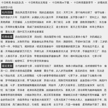
-
目标疯狂内卷，转头看见小师妹狗狗祟祟。师兄：“小
-
-
-
十日终焉 杀虫队队员
十日终焉全文阅读
十日终焉txt下载
十日终焉最新章节
好看的其
师妹你这是？”宁知：“啊？我在苟剧情啊！”不巧，每
他类型小说
次女主受伤时她都会被自动传送过去挡伤害。这剧情
站内强推
我在风花雪月里等你
我的总裁老妈
玄幻：天牢三年，那个纨绔出狱了
镇守仙秦：
骚的嘞。你强任你强，我苟我在行。宁知给自己和女
地牢吞妖六十年
天崩开局：从捕妖人到人族大帝
开局被退婚，反手娶小姨子？
背剑之人
我的
主牵上同感相惜绳，从此有痛同当，有福独享。原女
美艳师娘
天官赐福
人生得意时须纵欢
科举，寒门状元
从善
折腰
拯救美强惨男二
长生修
主半夜被痛醒：不是，她有病吧！
仙：开局和女魔头双修
我成了游戏里的反派之王
道士夜仗剑
遮天之苍天霸体
科举之男装大
佬
重生九零：我中百万大奖带全家暴富
经典收藏
四合院回到五零
四合院：我在隔壁有小院
铁血抗日之屠杀小鬼子
刘氏崛起之
祖
家族修仙，从制符开始
家族修仙从养鱼开始
亮剑：满级悟性，手搓M1加兰德
六零：三岁奶
包手一抖，华国起飞
规则怪谈：错误支线修改中
综影视唐糖的慢穿之旅
男友他总不是人
盗
墓：开局融合蚂蚁获万斤巨力
拜师九叔：开局龙象般若功大成
穿书六零，手握超市开工厂
四合
院：人狠话不多，坚决不妥协
带着游戏面板穿越修仙界
亮剑：都叫我运输大队长
七零小军
嫂
四合院：秘密特工
穿书七零空间来修仙
最近更新
古代娇娘穿七零，冷面军官沦陷了
港夜熟色
御兽小师妹穿越，全村猪猪听号令
偷
亲一口，阴郁大佬变成恋爱脑
疯柳腰
重生千禧，从八岁开始摆摊
皇后的容光
御兽：无法进
化？我会兜底
左耳上的那颗痣
七零小娇妻带着萌娃去随军
七零下乡，农场多了位貌美小辣
椒
穿书错嫁反派大佬，带飞炮灰全家
穿成小农女，我靠空间发家致富
血族贵校小可怜，疯批F5
吻上瘾
斗罗：变身黑猫被降魔捡回武魂殿
阿姐书
入梦六大校草后，丑肥恶女被亲哭
仙行无
忧
朱门宠婢
寻亲者
老弟你再恋爱脑，姐就嫁你死对头
夜夜入怀，清冷师尊为她神魂颠倒
恶
毒继母带崽吃香喝辣
小猫妖孕肚寻夫，糙汉军官夜夜吻
替嫁糙汉夫君？我携超市荒年躺赢
假千
金的苟命日常
伪装乖乖女？被贵校大佬亲哭了
七零大院来了个绝色大美人
改嫁疯批世子爷，我
宠冠京城
高门嫡女黑化后，引雄竞
缘起古蜀
女主不语，只是一味修炼
柔弱师妹不舔了，重生