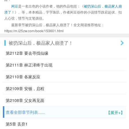
闲豆
是一名出色的小说作者，他的作品包括：《
被扔深山后，极品家人崩
溃了！
》、等，本本精品，字字珠玑，作者闲豆创作的小说情节跌宕起伏、扣
人心弦，情节与文笔俱佳。
最新章节被扔深山后，极品家人崩溃了！全文阅读推荐地址：
https://m.i25zw.com/book/153601.html
被扔深山后，极品家人崩溃了！
第2112章 要去寻找仙缘
第2111章 林正泽终于出现
第2110章 各家反应
第2109章 安顿，启程
第2108章 父女再见面
查看全部章节列表......
【展开+】
第5章 丢弃1