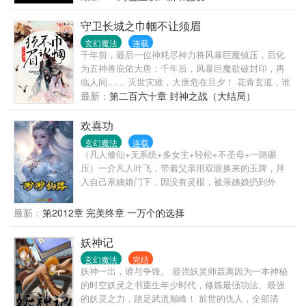
死亡，秘密结社与正神教会追逐躲藏，大时代已经拉
开帷幕，大航海！大开拓！地理大发现！有波澜壮阔
守卫长城之巾帼不让须眉
的史诗，也有阴邪诡诈的谋划，文明征服野蛮？不，
玄幻魔法
连载
只有野蛮和更野蛮！ 艾文从海滨小城中苏醒，以没落
千年前，最后一位神耗尽神力将风暴巨魔镇压，后化
贵族后裔的身份崛起，一步步走入旋涡的中心，摘下
为五神兽庇佑大唐；千年后，风暴巨魔欲破封印，再
那顶位于超凡巅峰的奇迹冠冕。
临人间…… 灭世灾难，大唐危在旦夕！ 花青玄道，谁
道女子不如男，便踏上了战场； 苏轩道，长城在，故
最新：
第二百六十章 封神之战（大结局）
乡就在，便踏上了战场；南宫守约道，兄弟，就该永
远在一起，便踏上了战场； 阿铠道，以绝望为剑，以
欢喜功
逝者为铠，便踏上了战场 …… 一道道来自心底的呐
玄幻魔法
连载
喊，一个个英雄无畏前赴后继，只为了守卫长城，守
（凡人修仙+无系统+多女主+轻松+不圣母+一路碾
护身后的家乡！ 这是一个激情热血与快意恩仇融合又
压）一介凡人叶飞，带着父亲用双眼换来的玉牌，拜
夹杂儿女情长的故事。 【小说人物原型主要取自王者
入自己亲姨娘门下，因没有灵根，被亲姨娘扔到外
荣耀】 快来看一看你的本命英雄在书中的角色是谁吧
门，不管生死。好在他气运逆天，筑基期搞定元婴师
~
叔，搞定结丹师姐，更是一路开挂，所向无敌。慢热
最新：
第2012章 完美终章 一万个的选择
型，越往后越精彩。简介无力，请看正文。
妖神记
玄幻魔法
完结
妖神一出，谁与争锋。 最强妖灵师聂离因为一本神秘
的时空妖灵之书重生年少时代，修炼最强功法、最强
的妖灵之力，踏足武道巅峰！ 前世的仇人，全部清