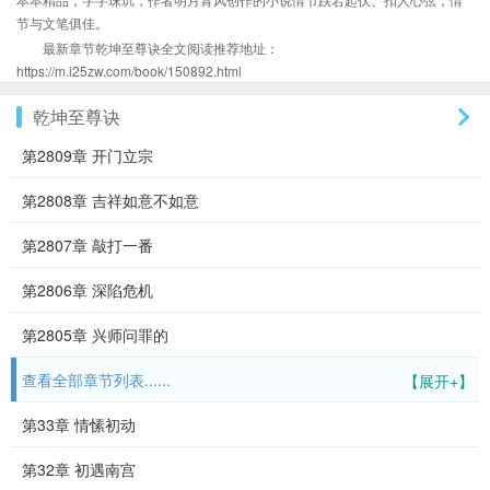
节与文笔俱佳。
最新章节乾坤至尊诀全文阅读推荐地址：
https://m.i25zw.com/book/150892.html
乾坤至尊诀
第2809章 开门立宗
第2808章 吉祥如意不如意
第2807章 敲打一番
第2806章 深陷危机
第2805章 兴师问罪的
查看全部章节列表......
【展开+】
第33章 情愫初动
第32章 初遇南宫