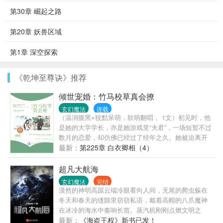
第30章 崛起之路
第20章 妖兽区域
第1章 深空探索
《乾坤至尊诀》推荐
倾世宠婚：竹马校草真会撩
玄幻魔法
连载
（温润腹黑×狡黠呆萌，软萌翻唱， 1文）初见时，他
是她的大学学长，亦是她游戏里“夫君”，一场短暂不过
数月的恋爱，却仿佛已经过了经年之久。她被迫离开
他，却不想，有些事，容不得她改变。 再见时，他是
最新：
第225章 白衣卿相（4）
金牌配音演员，她只是一个翻唱新秀。因一首剧情歌
意外相遇，她看见他慌忙想逃。却被他一把拽住，将
超凡大航海
她逼至角落，欺身而上，彼时的他眼中波光潋滟，却
玄幻魔法
完结
是轻声说了了一句，“陆长欢，这一世，我定不会再放
漠然的神明高踞云端冷眼看向人间，无尾的爬虫躲在
手！”
冬天和春天的缝隙里窃窃私语，戴着高帽的八爪魔神
在冰冷的海水中奏响长笛。蒸汽机刚刚点燃文明之
光，剑术和巫术展开对决，炼金枪炮与风帆战舰奏响
最新：
《海盗王权》新书已发！