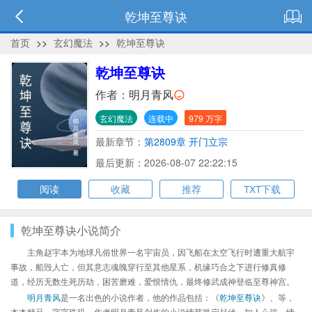
乾坤至尊诀
首页
>>
玄幻魔法
>>
乾坤至尊诀
乾坤至尊诀
作者：
明月青风
玄幻魔法
连载中
979 万字
最新章节：
第2809章 开门立宗
最后更新：2026-08-07 22:22:15
阅读
收藏
推荐
TXT下载
乾坤至尊诀小说简介
主角赵宇本为地球凡俗世界一名宇宙员，因飞船在太空飞行时遭重大航宇
事故，船毁人亡，但其意志魂魄穿行至其他星系，机缘巧合之下进行修真修
道，经历无数生死历劫，困苦磨难，爱恨情仇，最终修武成神登临至尊神宫。
明月青风
是一名出色的小说作者，他的作品包括：《
乾坤至尊诀
》、等，
本本精品，字字珠玑，作者明月青风创作的小说情节跌宕起伏、扣人心弦，情