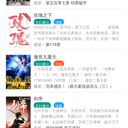
算。 既然重生，这一世我便是主宰一切的众神之王，
最新：
第五百零七章 结界破开
让一切都在我脚下蛰伏颤抖吧。 ~~《妖神记》是蜗牛
精心雕琢的一部玄幻作品，将会是一部与众不同的玄
玫瑰之下
幻故事，另外《妖神记》的漫画也在腾讯动漫同时发
玄幻魔法
连载
布，画风非常精美，请大家多多支持。~~
53332.cc日更，原书名：裙下之臣 1. 谢音楼
是书香世家出了名的古典美人，生的容貌绝美，因为
一段水下洛神舞视频被人熟知，照片里，女孩一身红
衣水袖美得明媚旖旎，露出侧脸的眼尾处一抹深红色
最新：
第115章
泪痣，75333.net被媒体誉为是又仙又纯的颜值天花
板，就在千万粉丝翘首以盼她签约进娱乐圈时。
傲世九重天
有人发帖匿名爆料：[女生是非遗刺绣坊主传人，真人
玄幻魔法
完结
比照片好看一万倍，家中管得极严，早就给她定了
一笑风雷震，一怒沧海寒；一手破苍穹，一剑舞长
婚。] 2. 商界新贵傅容与，是整个豪门最不能
天！ 一人一剑，傲世九重天！ 傲世一重天群：
轻易得罪的大人物，人人皆知他性格薄情冷血，作风
175618245（VIP群，已满！） 傲世二重天群：
挑剔又重度洁癖，让无数想攀高枝的女人望而止
175660750（VIP订阅群，订阅读者可入！）
最新：
完本感言！（跟大家说说话儿（三））
步。 圈内，有人好73331.cc
剑帝
玄幻魔法
连载
九州大陆，万族林立，天骄并存。传说修为高深的修
士，能够搬山填海，手握日月。少年因神秘剑匣，十
年磨一剑，从此锋芒毕露，手持三尺青峰，败尽万千
天骄。+乐文小说网+ m.lewen3.com
最新：
第6929章 鬼王谋划