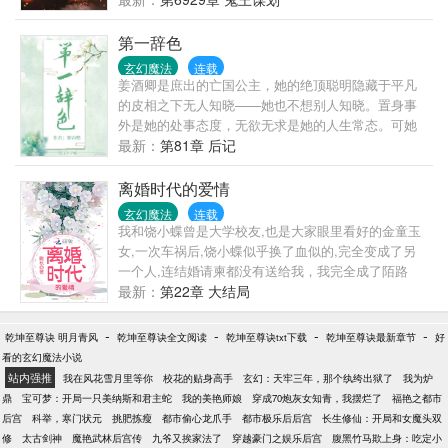
第一辞色
玄幻魔法
连载
姜酒卿是庶出的亡国公主，她的绝顶聪明隐藏于平凡
的皮相之下无人知晓——她也不想别人知晓。置身事
外是她的处事态度，无欲无求是她的人生常态。可她
有个白月光，多年不见完全黑化了还却处处惹事——
最新：
第81章 后记
九州第一说客，风华绝代的姬玉公子。姜酒卿总是想
着，白月光之所以是白月光，就是因为他既忘记了她
离婚时代的爱情
也永远也不会属于她。他是她的饲主，她协助他游说
玄幻魔法
连载
天下。他们只是盟友，利益相关者，互相利用的关
我和饶小蝶曾是大学校友,也是大家眼里看好的金童玉
系。很久很久以后姬玉说——“我马不停蹄地奔赴一场
女,一次车祸后,饶小蝶似乎换了血似的,完全变成了另
准备好的玉石俱焚，沿路诸景皆为业火而我为鬼魅，
一个人,连结婚请柬都没有送给我，我完全成了陌路
可我偏生看见了她。她并没有拦我于半途，她只是望
人。 好景不长，当路君遥告诉我饶小蝶当初嫁的是一
最新：
第22章 大结局
着我，带着炽热心跳声与我擦肩而过。我却舍了结局
个二婚男人，而现在已经离婚时，我简直不敢相信这
弃了马重为人，调转方向踩过业火去追她，说我陪你
一连串的事实。为了弄明白这一切的真相，我豁了出
-
-
-
-
乾坤至尊诀 明月青风
乾坤至尊诀全文阅读
乾坤至尊诀txt下载
乾坤至尊诀最新章节
好
一起走。”世人万万，美人千百。唯你一人，乱我心
去，费尽千辛，原来·······
看的玄幻魔法小说
曲。你准备好和这世间最聪明最凉薄的人相爱了吗？
站内强推
我在风花雪月里等你
校花的贴身高手
玄幻：天牢三年，那个纨绔出狱了
我为炉
————————————————佛系冷静亡国公
鼎
宝可梦：开局一只美纳斯和君主蛇
我的美艳师娘
穿成70炮灰女知青，我摆烂了
福艳之都市
主*病娇复仇第一说客男女主都很强，白切黑。本文将
后宫
科举，寒门状元
挑肥拣瘦
都市偷心龙爪手
都市极乐后后宫
长生修仙：开局和女魔头双
于4月2日周四全本倒v，倒过的读者请勿重复购买哦。
修
太古剑神
魔艳武林后宫传
九爷又挨家法了
穿越豪门之娱乐后宫
腹黑竹马欺上身：吃定小
谢谢大家一直以来的支持，往后新文也请继续支持