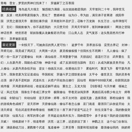
青梅
普女，梦里的男神们找来了！
穿越家丁之百香国
呀！微博：青燃君 正在努力多更博中……
经典收藏
海岛超凡大领主
魅惑能力满级，仙女姐姐都是我的
天牢签到二十年，我举世无
敌
反派：绝美师尊废我修为，黑化了
赘婿神皇
仙为仆，帝为奴，满宗弟子皆离谱
残阳帝
国
洪荒之最强天帝
最强狂暴升级
开局签到半圣护卫，召唤十万龙骑
长生万古，仙帝弹指可
灭
玄幻：我能捡修为，你不该惹我的
大日焚天经
开局天牢狱卒，签到神象镇狱！
网游之登陆
神话世界
绝世邪君
斩妖除魔从龙象般若功开始
江山美人志
灵气复苏：这头熊居然吊打神
明！
异界魅影逍遥
最近更新
一剑惊天下，可她身后的男人更可怕！
盗梦千年
异界游乐场
蛮荒古界记
封神：
拜师元始，我竟成了周武王
大周第一武夫
废灵根修炼慢？但我长生不死啊！
凡人修仙：疯了
吧！你一百岁了还要修仙
剑来：谪仙临世，开局娶妻宁姚
天骄战纪
逍遥行万古
武帝重生
玄
幻：人在废丹房，我能合成万物
神级卡徒
成了反派却想当舔狗
玄幻：从成为家族灵兽开始
凡
人修仙：从废丹房杂役开始
逆女！他镇压大凶，你逐他出宗？
雾临时代
聚灵飞升
看守废丹房
五年，我靠变废为宝证道成仙
帝国权杖
穿越斗罗之擂鼓瓮金锤
太平令
傲世灵主
我的灵兽有
点强
娘子真不是蛇妖
武道长生：从猎户开始加点修行
囚仙塔
刚抽中SSS级天赋，你跟我说游
戏停服
开局废柴师叔祖，收徒返还躺平成仙
重生之，玉龙大陆
【综影视】与天作赌
领袖之
证：风过无痕
我靠生子卷成三界女帝
极限修仙
带着灵诀闯异界
离婚后高冷爵少有点方
师尊
凶猛
剑斩仙门
剑动仙朝
逆天邪神：师尊，你不太对劲
超级无敌，选择系统
寒棺仙缘传
我
的游戏角色成精了
逆天邪神
天骄修仙路：修仙不卷怎么修
巫门诡道
最强宗门从收徒开始
太
清天师道
苟在武道世界称尊做祖
独断万古！座下弟子皆是气运之子
转生没落千金，我的数值突
破天际
仙落凡尘：将军的掌心娇
开局盗走徐凤年实力，我称霸雪中
多子多福？我的道侣能增加
天赋！
情根废材？不，情道尊师
洪荒：这三界，还是朕说了算！
神戮之主
这个仙门全靠玩
家
满级基础刀法，屠戮整个武道
鬼道修神
三界至尊：我要和瑶池双修
最强修仙弱鸡
病娇师