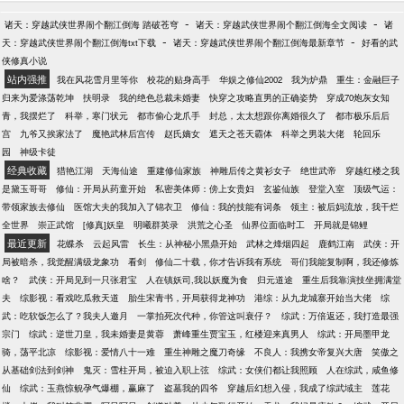
了靖哥哥……
-
-
诸天：穿越武侠世界闹个翻江倒海 踏破苍穹
诸天：穿越武侠世界闹个翻江倒海全文阅读
诸
-
-
天：穿越武侠世界闹个翻江倒海txt下载
诸天：穿越武侠世界闹个翻江倒海最新章节
好看的武
侠修真小说
站内强推
我在风花雪月里等你
校花的贴身高手
华娱之修仙2002
我为炉鼎
重生：金融巨子
归来为爱涤荡乾坤
扶明录
我的绝色总裁未婚妻
快穿之攻略直男的正确姿势
穿成70炮灰女知
青，我摆烂了
科举，寒门状元
都市偷心龙爪手
封总，太太想跟你离婚很久了
都市极乐后后
宫
九爷又挨家法了
魔艳武林后宫传
赵氏嫡女
遮天之苍天霸体
科举之男装大佬
轮回乐
园
神级卡徒
经典收藏
猎艳江湖
天海仙途
重建修仙家族
神雕后传之黄衫女子
绝世武帝
穿越红楼之我
是黛玉哥哥
修仙：开局从药童开始
私密美体师：傍上女贵妇
玄鉴仙族
登堂入室
顶级气运：
带领家族去修仙
医馆大夫的我加入了锦衣卫
修仙：我的技能有词条
领主：被后妈流放，我干烂
全世界
崇正武馆
[修真]妖皇
明曦群英录
洪荒之心圣
仙界位面临时工
开局就是锦鲤
最近更新
花蝶杀
云起风雷
长生：从神秘小黑鼎开始
武林之烽烟四起
鹿鹤江南
武侠：开
局被暗杀，我觉醒满级龙象功
看剑
修仙二十载，你才告诉我有系统
哥们我能复制啊，我还修炼
啥？
武侠：开局见到一只张君宝
人在镇妖司,我以妖魔为食
归元道途
重生后我靠演技坐拥满堂
夫
综影视：看戏吃瓜救天道
胎生宋青书，开局获得龙神功
港综：从九龙城寨开始当大佬
综
武：吃软饭怎么了？我夫人邀月
一掌拍死次代种，你管这叫衰仔？
综武：万倍返还，我打造最强
宗门
综武：逆世刀皇，我未婚妻是黄蓉
萧峰重生贾宝玉，红楼迎来真男人
综武：开局墨甲龙
骑，荡平北凉
综影视：爱情八十一难
重生神雕之魔刀奇缘
不良人：我携女帝复兴大唐
笑傲之
从基础剑法到剑神
鬼灭：雪柱开局，被迫入职上弦
综武：女侠们都让我照顾
人在综武，咸鱼修
仙
综武：玉燕惊鲵孕气爆棚，赢麻了
盗墓我的四爷
穿越后幻想入侵，我成了综武域主
莲花