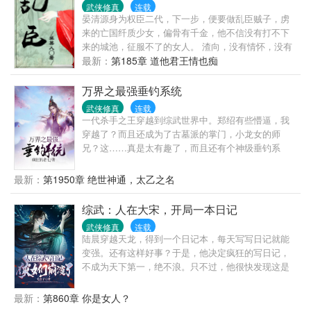
歼灭的大魔头？小师妹：我知道哪里可以重练金丹重
武侠修真
连载
晏清源身为权臣二代，下一步，便要做乱臣贼子，虏
塑经脉，稳住，这波团战我们能赢！四师兄苦恋女主
来的亡国纤质少女，偏骨有千金，他不信没有打不下
爱而不得为情所伤最后黑化被男主所杀？小师妹：你
来的城池，征服不了的女人。 渣向，没有情怀，没有
这样不行，舔狗一号送法宝，舔狗二号签契约，你这
深度，和《权臣本纪》《青宫词》不是一个世界的，
最新：
第185章 道他君王情也痴
舔狗N号不如去送个命？他们这哭哭唧唧柔柔弱弱又煽
慎入。 空向，涉及地名、军政制度等参考东魏，如觉
风点火疯言疯言的小师妹，是猴子请来的逗比吧？
雷同，勿惊勿怪，放飞自我之作，不接受任何批评。
万界之最强垂钓系统
微博：蔡某人的小窝。 基友的文强推：《东宫侍妾
武侠修真
连载
（重生）》 未晏斋《楚襄有梦》（重生）
一代杀手之王穿越到综武世界中。郑绍有些懵逼，我
穿越了？而且还成为了古墓派的掌门，小龙女的师
兄？这……真是太有趣了，而且还有个神级垂钓系
统？嘎嘎！“叮，恭喜宿主，垂钓获得武动乾琨世界，
一品丹药，阳元丹”“叮，恭喜宿主，垂钓获得风云世
最新：
第1950章 绝世神通，太乙之名
界，十品武学功法，玄武真功”“叮，恭喜宿主，垂钓获
得斗罗世界，外附魂骨”“叮，恭喜宿主，垂钓获得武动
综武：人在大宋，开局一本日记
乾琨世界，吞噬祖符”……只要垂钓给力，所谓的高手
武侠修真
连载
都是渣渣
陆晨穿越天龙，得到一个日记本，每天写写日记就能
变强。还有这样好事？于是，他决定疯狂的写日记，
不成为天下第一，绝不浪。只不过，他很快发现这是
一个综武的世界，而且一个又一个女主出现在他面
前。而她们似乎哪里有些不对。王语嫣不再钟情她的
最新：
第860章 你是女人？
表哥，小龙女与杨过成不了神雕侠侣，黄蓉更是没有