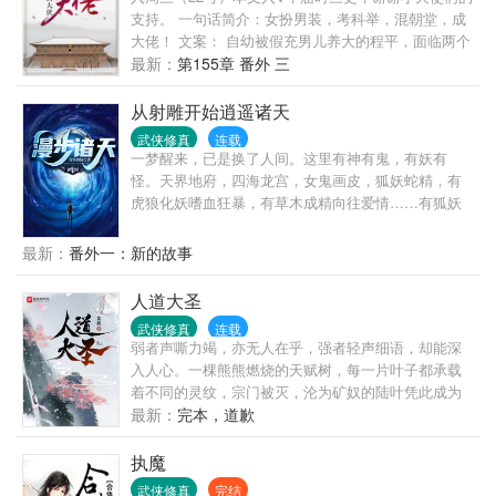
时，南宫宝都会很捧场地喊一声“娘亲！” 结果，所有
支持。 一句话简介：女扮男装，考科举，混朝堂，成
的小郎君都被南宫宝收作小弟，她愣是一个都没拐回
大佬！ 文案： 自幼被假充男儿养大的程平，面临两个
来，最后还被南宫宝拐回家了。 总结：这是一个萌娃
选择： 暴露真身，被随随便便找个挫男嫁了； 孤注一
最新：
第155章 番外 三
儿纸努力升级为夫君的故事。
掷，考科举拿回人生自主权。 怎么选？ 那必须是后者
啊！ 但程平这科举朝堂路注定走得艰辛： 寒族出身
从射雕开始逍遥诸天
——拼不了爹； 明经及第——非热门专业； 长相一般
武侠修真
连载
——魏晋遗留下来的“颜值即正义”于我何有哉？ 穿越
一梦醒来，已是换了人间。这里有神有鬼，有妖有
金手指——微笑脸：我原来学的是英语专业…… 难？
怪。天界地府，四海龙宫，女鬼画皮，狐妖蛇精，有
难当然是难的， 但当高居庙堂、紫袍玉带、从容指点
虎狼化妖嗜血狂暴，有草木成精向往爱情……有狐妖
江山时， 程平觉得，再难也是值得的。 感情戏小剧
感念恩德，以身相许。有女鬼不甘寂寞，自荐枕席。
场： 政事堂，程平偷懒假寐。 陆允明缓步走来，把大
有龙女情深似海，不离不弃。有仙女舍弃长生，不为
最新：
番外一：新的故事
氅给她搭在身上。 程平惊醒：“多谢陆相关心。” 陆允
成仙，只在红尘中等你……且看周毅周子恒穿越诸天
明负手浅笑，“适才程相小睡，某突然想起一句北朝民
万界，练武修仙，浪迹红尘，逍遥长生……计划穿越
人道大圣
歌，‘雄兔脚扑朔，雌兔眼迷离’，不知程相听过否？”
等等。主世界：已穿越世界：下一个世界：
程平立刻瞪大眼睛，我堂堂一代权相，怎能是兔子？
武侠修真
连载
弱者声嘶力竭，亦无人在乎，强者轻声细语，却能深
尤其不能是母兔子！ ———————— 尔惆怅一把，
入人心。一棵熊熊燃烧的天赋树，每一片叶子都承载
这个控制不住。 别考据，考完没法吃了。
着不同的灵纹，宗门被灭，沦为矿奴的陆叶凭此成为
———————— 更新时间：每天凌晨1他时间为捉虫
修士，搅动九州风云。
最新：
完本，道歉
频率：尽量日更，不日更会请假。 ————————
蠢作者接档文预收：《横刀立马是女郎》一个女孩子
执魔
战沙场、混朝堂、保家卫国顺便谈恋爱的故事。 与本
篇算是姊妹篇吧，一文一武，一个出将一个入相，相
武侠修真
完结