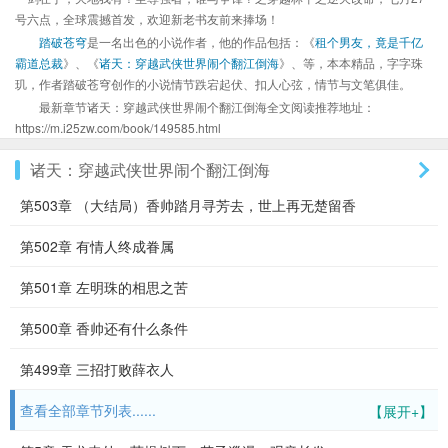
号六点，全球震撼首发，欢迎新老书友前来捧场！
踏破苍穹
是一名出色的小说作者，他的作品包括：《
租个男友，竟是千亿
霸道总裁
》、《
诸天：穿越武侠世界闹个翻江倒海
》、等，本本精品，字字珠
玑，作者踏破苍穹创作的小说情节跌宕起伏、扣人心弦，情节与文笔俱佳。
最新章节诸天：穿越武侠世界闹个翻江倒海全文阅读推荐地址：
https://m.i25zw.com/book/149585.html
诸天：穿越武侠世界闹个翻江倒海
第503章 （大结局）香帅踏月寻芳去，世上再无楚留香
第502章 有情人终成眷属
第501章 左明珠的相思之苦
第500章 香帅还有什么条件
第499章 三招打败薛衣人
查看全部章节列表......
【展开+】