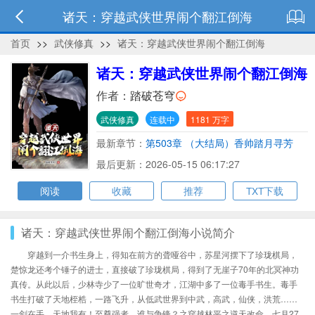
诸天：穿越武侠世界闹个翻江倒海
首页
>>
武侠修真
>>
诸天：穿越武侠世界闹个翻江倒海
诸天：穿越武侠世界闹个翻江倒海
作者：
踏破苍穹
武侠修真
连载中
1181 万字
最新章节：
第503章 （大结局）香帅踏月寻芳
去，世上再无楚留香
最后更新：2026-05-15 06:17:27
阅读
收藏
推荐
TXT下载
诸天：穿越武侠世界闹个翻江倒海小说简介
穿越到一介书生身上，得知在前方的聋哑谷中，苏星河摆下了珍珑棋局，
楚惊龙还考个锤子的进士，直接破了珍珑棋局，得到了无崖子70年的北冥神功
真传。从此以后，少林寺少了一位旷世奇才，江湖中多了一位毒手书生。毒手
书生打破了天地桎梏，一路飞升，从低武世界到中武，高武，仙侠，洪荒……
一剑在手，天地我有！至尊强者，谁与争锋？之穿越林平之逆天改命，七月27