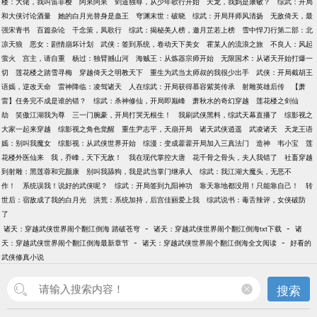
楼：大佬，我叫笛非樱
阿呆阿呆
剑道独尊，从少年歌行开始
天龙，我妈是康敏？
综武：开局
和大侠讨论酒量
她的白月光替身是蛊王
穹渊末世：破晓
综武：开局拜师风清扬
无敌倚天，最
强宋青书
百篇杂论
千念策，凤歌行
综武：揭秘美人榜，邀月芷若上榜
雪中悍刀行第二部：北
凉天狼
恶女：剧情崩坏计划
武侠：签到系统，卷动天下美女
霍某人的流浪之旅
不良人：风起
萤火
宫主，请自重
杨过：独臂撼山河
海贼王：从炼器宗师开始
无限国术：从诸天开始打爆一
切
莲花楼之踏雪寻梅
穿越倚天之明教天下
重生为武当太师叔的我很少出手
武侠：开局截胡王
语嫣，逆改天命
雷神降临：凌驾诸天
人在综武：开局获得慕容紫英传承
射雕英雄后传
【萧
雷】任务完不成是谁的错？
综武：杀神修仙，开局即巅峰
萧秋水的奇幻穿越
莲花楼之剑仙
劫
笑傲江湖我为尊
三一门腕豪，开局打哭无根生！
我刷武侠黑料，综武天幕直播了
综影视之
大家一起来穿越
综影视之角色觉醒
重生尹志平，天崩开局
诸天武侠逍遥
武凌诸天
天龙王语
嫣：别叫我魔女
综影视：从武侠世界开始
综漫：变成藿藿开局加入三真法门
造神
韦小宝
莲
花楼外医仙来
我，乔峰，天下无敌！
我在现代掌控大唐
花千骨之骨头，夫人我错了
社畜穿越
到射雕：黑莲蓉和完颜康
别叫我舔狗，我是武当掌门继承人
综武：我江湖大魔头，无恶不
作！
系统误我！说好的武侠呢？
综武：开局签到九阳神功
靠天靠地都没用！只能靠自己！
转
世后：宿敌成了我的白月光
洪荒：系统加持，后宫佳丽爱上我
综武说书：毒舌辣评，女侠破防
了
-
-
诸天：穿越武侠世界闹个翻江倒海 踏破苍穹
诸天：穿越武侠世界闹个翻江倒海txt下载
诸
-
-
天：穿越武侠世界闹个翻江倒海最新章节
诸天：穿越武侠世界闹个翻江倒海全文阅读
好看的
武侠修真小说
搜索