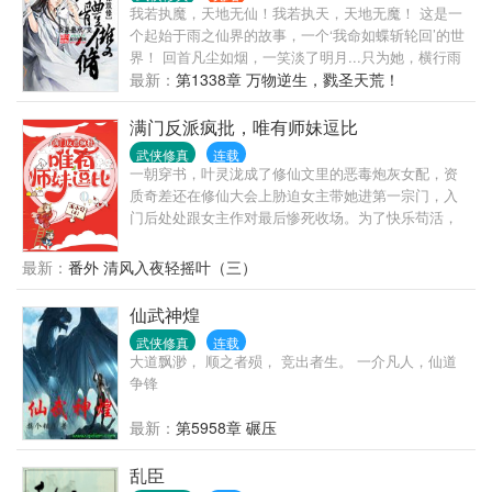
同的是都走自强不息路线，收一个呗？O(∩_∩)O 基友
我若执魔，天地无仙！我若执天，天地无魔！ 这是一
们的文，都棒棒哒，求收一下： 同频科举文，温馨有
个起始于雨之仙界的故事，一个‘我命如蝶斩轮回’的世
意思：《科举之为夫之道》佳杏——夫妻性转，科举
界！ 回首凡尘如烟，一笑淡了明月...只为她，横行雨
基建。 咸盐小甜饼，现代种田文：《贫僧害羞》软萌
界！ .......................................... 天道三环，修道三
最新：
第1338章 万物逆生，戮圣天荒！
纯情美和尚等你来挑逗。 咸盐小饼干，魅力男主角：
步，虚、真二字，贯穿始末。 第一步，修真七境：辟
《她一见你就笑》有个颜控但脸盲的女朋友是什么体
脉，融灵，金丹，元婴，化神，炼虚，碎虚。 ...
满门反派疯批，唯有师妹逗比
验？她撩完就忘。
武侠修真
连载
一朝穿书，叶灵泷成了修仙文里的恶毒炮灰女配，资
质奇差还在修仙大会上胁迫女主带她进第一宗门，入
门后处处跟女主作对最后惨死收场。为了快乐苟活，
叶灵泷当场放弃胁迫女主，扭头就进了修真界最差的
门派，这恶毒女配她不当了！鬼才衬托女主，她要独
最新：
番外 清风入夜轻摇叶（三）
自美丽。本以为进个最差宗门能吃喝玩乐苟日子当咸
鱼，谁知这最差的宗门里全员都是疯批反派，随时走
仙武神煌
在黑化边缘，准备给女主挨个送头。啊这…她们门派
武侠修真
连载
要是马上要团灭了吗？不慌，这题她会。大师兄满门
大道飘渺， 顺之者殒， 竞出者生。 一介凡人，仙道
被灭后复仇杀穿整个修真界最终被女主打败？小师
争锋
妹：师兄我知道她什么修为什么功法多少秘宝，快，
卷起来！咱不能输！二师兄身藏妖族血脉隐忍躲藏却
最新：
第5958章 碾压
被人发现群起而诛之？小师妹：躲什么？牛逼血脉两
界通杀，去征服两界奉你为主啊！我知道两界传送门
乱臣
在哪！三师兄金丹破碎经脉全废走火入魔后成为联手