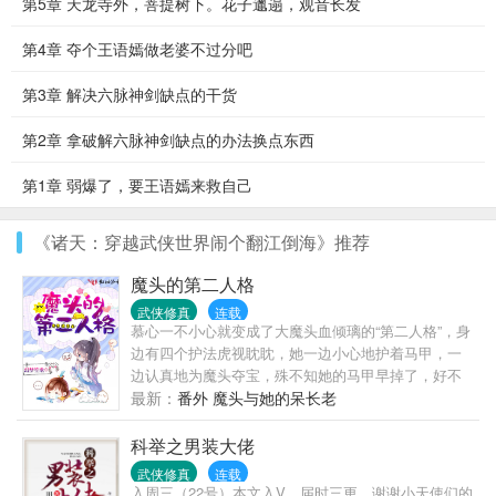
第5章 天龙寺外，菩提树下。花子邋遢，观音长发
第4章 夺个王语嫣做老婆不过分吧
第3章 解决六脉神剑缺点的干货
第2章 拿破解六脉神剑缺点的办法换点东西
第1章 弱爆了，要王语嫣来救自己
《诸天：穿越武侠世界闹个翻江倒海》推荐
魔头的第二人格
武侠修真
连载
慕心一不小心就变成了大魔头血倾璃的“第二人格”，身
边有四个护法虎视眈眈，她一边小心地护着马甲，一
边认真地为魔头夺宝，殊不知她的马甲早掉了，好不
容易捡个萌宝，结果越养越歪。 —— 某日，慕心望着
最新：
番外 魔头与她的呆长老
书上的美男图发呆，不禁感叹道：“长得好看的人，看
着真舒服！” 南宫宝哭闹道：“娘咂，你花心！” 他余光
科举之男装大佬
瞥到那幅美男图，画上的美男就是他自己，立马就不
武侠修真
连载
闹了，嘻嘻，泥随便看~ —— 每次慕心想要拐美男
入周三（22号）本文入V，届时三更，谢谢小天使们的