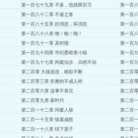
第一百七十九章 不多，也就两百万
第一百八
第一百八十二章 不速之客
第一百八
第一百八十五章 好消息，坏消息
第一百八
第一百八十八章 啪！啪！啪！
第一百八
第一百九十一章 及时报
第一百九
第一百九十四章 市纪委暗查小组
第一百九
第一百九十七章 闲庭信步，岿然不动
第一百九
第二百章 大戏连连，精彩不断
第二百零
第二百零三章 折磨的不成人样
第二百零
第二百零六章 这事不算完
第二百零
第二百零九章 新时代
第二百一
第二百一十二章 同窗人脉
第二百一
第二百一十五章 恼羞成怒
第二百一
第二百一十八章 结下梁子
第二百一