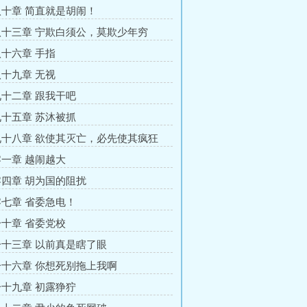
十章 简直就是胡闹！
十三章 宁欺白须公，莫欺少年穷
十六章 手指
十九章 无视
十二章 跟我干吧
十五章 苏沐被抓
十八章 欲使其灭亡，必先使其疯狂
一章 越闹越大
四章 胡为国的阻扰
七章 省委急电！
十章 省委党校
十三章 以前真是瞎了眼
十六章 你想死别拖上我啊
十九章 初露狰狞