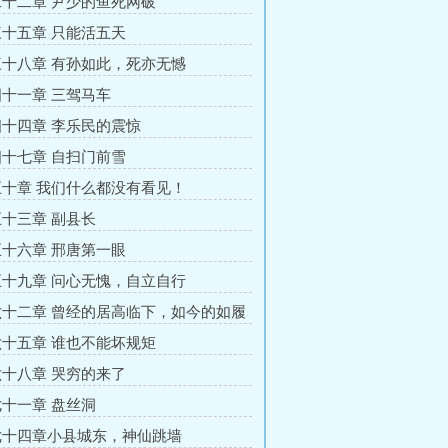
十二章 尹少的鱼死网破
十五章 只能活五天
十八章 有孙如此，死亦无憾
十一章 三驾马车
十四章 李乐民的震惊
十七章 自扫门前雪
十章 我们什么都没有看见！
十三章 副县长
十六章 邢唐第一眼
十九章 问心无愧，自立自行
十二章 曾经的居高临下，如今的如履
十五章 谁也不能坏规矩
十八章 哭穷的来了
十一章 盘丝洞
七十四章小县城东，神仙跳墙