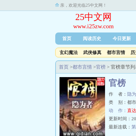
亲，欢迎光临25中文网！
25中文网
www.i25zw.com
首页
阅读历史
今日更新
玄幻魔法
武侠修真
都市言情
历
首页
>
都市言情
>
官榜
> 官榜章节列
官榜
作 者：
隐
类 别：都市
动 作：
直达
更新时间：2025-
最新连载：
第