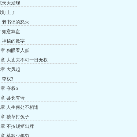
惊天大发现
被盯上了
 老书记的怒火
 如意算盘
 神秘的数字
章 狗眼看人低
章 大丈夫不可一日无权
章 大风起
 夺权3
章 夺权6
章 县长有请
章 人生何处不相逢
章 搂草打兔子
章 不按规矩出牌
章 莫欺少年穷