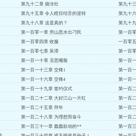
第九十二章 烧冷灶
第九十三
第九十五章 令人瞠目结舌的逆转
第九十六
第九十八章 这是真的？
第九十九
第一百零一章 穷山恶水出刁民
第一百零
第一百零四章 收服
一百零五
第一百零七章 呆滞
第一百零
第一百一十章 丑恶嘴脸
第一百一
第一百一十三章 交锋1
第一百一
第一百一十六章 交锋4
第一百一
第一百一十九章 签约仪式
第一百二
第一百二十二章 大好江山一片红
第一百二
第一百二十五章 拜年
第一百二
第一百二十八章 为理想而奋斗
第一百二
第一百三十一章 蠢蠢欲动的**
第一百三
陪
第一百三十四章 谁不报谁是孙子！
第一百三