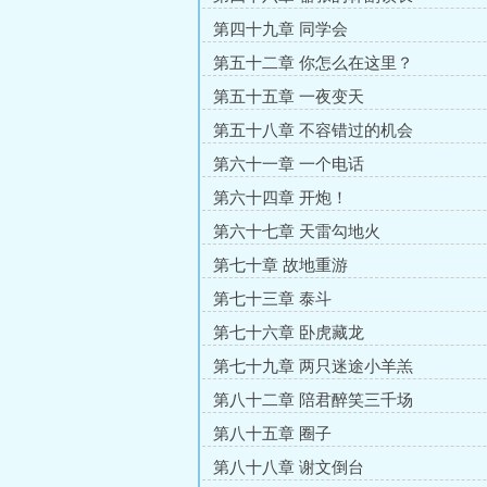
第四十九章 同学会
第五十二章 你怎么在这里？
第五十五章 一夜变天
第五十八章 不容错过的机会
第六十一章 一个电话
第六十四章 开炮！
第六十七章 天雷勾地火
第七十章 故地重游
第七十三章 泰斗
第七十六章 卧虎藏龙
第七十九章 两只迷途小羊羔
第八十二章 陪君醉笑三千场
第八十五章 圈子
第八十八章 谢文倒台