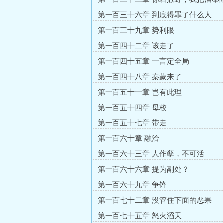
第一百三十六章 到底得罪了什么人
第一百三十九章 势利眼
第一百四十二章 该走了
第一百四十五章 一言定全局
第一百四十八章 秦蒙来了
第一百五十一章 岂有此理
第一百五十四章 母校
第一百五十七章 带走
第一百六十章 融洽
第一百六十三章 人作孽，不可活
第一百六十六章 提为副处？
第一百六十九章 争锋
第一百七十二章 没管住下面的恶果
第一百七十五章 怒火滔天