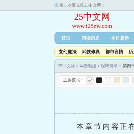
亲，欢迎光临25中文网！
25中文网
www.i25zw.com
首页
阅读历史
今日更新
玄幻魔法
武侠修真
都市言情
历
25中文网
>
网游动漫
>
呢喃诗章
> 第四
主题模式：
本章节内容正