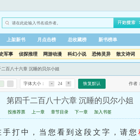
上架新书
月点击榜
总收藏榜
新书榜单
史军事
侦探推理
网游动漫
科幻小说
恐怖灵异
散文诗词
千二百八十六章 沉睡的贝尔小姐
-
+
字体大小：
24
恢复默认
作者
第四千二百八十六章 沉睡的贝尔小姐
投推荐票
上一章
章节目录
下一章
加入书签
在手打中，当您看到这段文字，请您