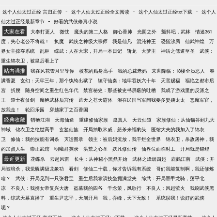
-
-
-
这个人仙太过正经 言归正传
这个人仙太过正经全文阅读
这个人仙太过正经txt下载
这个人
-
仙太过正经最新章节
好看的武侠修真小说
大家在看
大奉打更人
微忱
魔头的第二人格
御心香帅
光阴之外
颤抖吧，武林
情迷361
度，失心老公不将就！
执魔
武侠之神级大宗师
我是仙凡
混沌神王
恐慌沸腾
仙武神煌
万
界女主掠夺系统
乱臣
综武：人在大宋，开局一本日记
斩龙
大梦主
神话之儒道至圣
武侠：
重生锦衣卫，被皇后看上了
站内强推
我在风花雪月里等你
校花的贴身高手
我的总裁老妈
末世降临：18楼全员恶人
春
满香夏
玄幻：天牢三年，那个纨绔出狱了
镇守仙秦：地牢吞妖六十年
天官赐福
福艳之都市后
宫
折腰
随身空间之重生红色年代
禁宫秘史：那些被史书屏蔽的吐槽
我成了游戏里的反派之
王
道士夜仗剑
魔艳武林后宫传
遮天之苍天霸体
混在民国当军阀我要多娶姨太太
恶魔军官，
放我走！
轮回乐园
穿越家丁之百香国
经典收藏
猎艳江湖
天海仙途
重建修仙家族
蛊真人
天云仙道
家族修仙：从仙猫谷到九大
神域
锦衣卫之绝世高手
玄鉴仙族
开局抽取常威，怒杀来福豹头
医馆大夫的我加入了锦衣
卫
修仙：我的技能有词条
灭运图录
领主：被后妈流放，我干烂全世界
锦衣卫，杀敌屠神，我
的加点人生
崇正武馆
明曦群英录
洪荒之心圣
妖凡修仙传
仙界位面临时工
开局就是锦鲤
最近更新
花蝶杀
云起风雷
长生：从神秘小黑鼎开始
武林之烽烟四起
鹿鹤江南
武侠：开
局被暗杀，我觉醒满级龙象功
看剑
修仙二十载，你才告诉我有系统
哥们我能复制啊，我还修炼
啥？
武侠：开局见到一只张君宝
重生后我靠演技坐拥满堂夫
综武：开局墨甲龙骑，荡平北
凉
不良人：我携女帝复兴大唐
盗墓我的四爷
千念策，凤歌行
不良人：风起萤火
我刷武侠黑
料，综武天幕直播了
重生尹志平，天崩开局
我，乔峰，天下无敌！
系统误我！说好的武侠
呢？
-
-
-