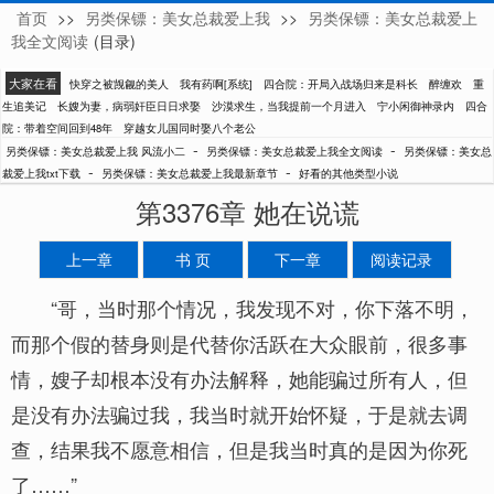
首页
>>
另类保镖：美女总裁爱上我
>>
另类保镖：美女总裁爱上
风流小二
我全文阅读
(目录)
大家在看
快穿之被觊觎的美人
我有药啊[系统]
四合院：开局入战场归来是科长
醉缠欢
重
生追美记
长嫂为妻，病弱奸臣日日求娶
沙漠求生，当我提前一个月进入
宁小闲御神录内
四合
院：带着空间回到48年
穿越女儿国同时娶八个老公
-
-
另类保镖：美女总裁爱上我 风流小二
另类保镖：美女总裁爱上我全文阅读
另类保镖：美女总
-
-
裁爱上我txt下载
另类保镖：美女总裁爱上我最新章节
好看的其他类型小说
第3376章 她在说谎
上一章
书 页
下一章
阅读记录
“哥，当时那个情况，我发现不对，你下落不明，
而那个假的替身则是代替你活跃在大众眼前，很多事
情，嫂子却根本没有办法解释，她能骗过所有人，但
是没有办法骗过我，我当时就开始怀疑，于是就去调
查，结果我不愿意相信，但是我当时真的是因为你死
了……”