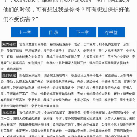
他们的时候，可有想过我是你哥？可有想过保护好他
们不受伤害？”
上一章
目 录
下一章
存书签
站内强推
我在风花雪月里等你
校花的贴身高手
玄幻：天牢三年，那个纨绔出狱了
从军
行
曼陀罗妖精
开局被退婚，反手娶小姨子？
背剑之人
剑卒过河
重生之桃李满天下
少年大
宝
官榜
都市娇妻之美女后宫
我成了游戏里的反派之王
九爷又挨家法了
王爷的心尖宠妃
穿
越豪门之娱乐后宫
你别撒娇了
年代57：从带领家人进城开始
混在民国当军阀我要多娶姨太
太
猎艳谱群芳
经典收藏
四合院回到五零
四合院之隔墙有耳
铁血抗日之屠杀小鬼子
家族修仙，从制符开
始
修仙：从继承敌人遗产开始
家族修仙从养鱼开始
亮剑：满级悟性，手搓M1加兰德
穿进斗罗
成辅王，带迷弟迷妹造反
规则怪谈：错误支线修改中
拜师九叔：开局龙象般若功大成
穿书六
零，手握超市开工厂
三体
带着游戏面板穿越修仙界
亮剑：都叫我运输大队长
斩神：炽天使嫌
弃后我直升至高神
穿书七零，我成了大杂院的炮灰
七零小军嫂
四合院：秘密特工
重生七零之
带着空间嫁最野糙汉
穿书七零空间来修仙
最近更新
古代娇娘穿七零，冷面军官沦陷了
港夜熟色
御兽小师妹穿越，全村猪猪听号令
偷
亲一口，阴郁大佬变成恋爱脑
疯柳腰
斗罗：变身黑猫被降魔捡回武魂殿
入梦六大校草后，丑肥
恶女被亲哭
恶毒继母带崽吃香喝辣
柔弱师妹不舔了，重生杀穿修真界
欠债三个亿？我诡异世界
打工暴富
华夏无神？满级大佬回归召唤诸神
一家四口穿兽世，崽带异能来种田
开局强吻贵校
F4，假名媛被宠疯
社恐小主播，钓疯各路神豪
仙尊每天都在骂我不成器
国公府丫鬟内卷日