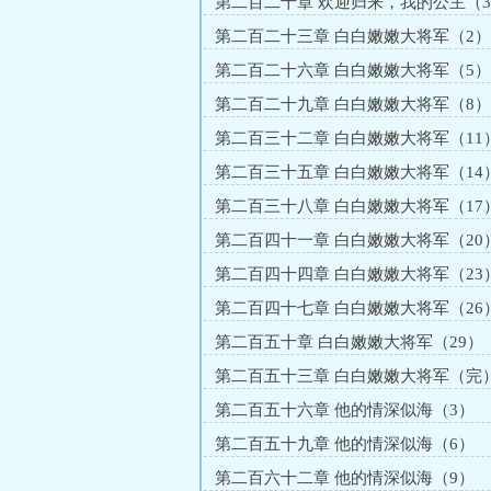
第二百二十章 欢迎归来，我的公主（3
第二百二十三章 白白嫩嫩大将军（2）
第二百二十六章 白白嫩嫩大将军（5）
第二百二十九章 白白嫩嫩大将军（8）
第二百三十二章 白白嫩嫩大将军（11
第二百三十五章 白白嫩嫩大将军（14
第二百三十八章 白白嫩嫩大将军（17
第二百四十一章 白白嫩嫩大将军（20
第二百四十四章 白白嫩嫩大将军（23
第二百四十七章 白白嫩嫩大将军（26
第二百五十章 白白嫩嫩大将军（29）
第二百五十三章 白白嫩嫩大将军（完
第二百五十六章 他的情深似海（3）
第二百五十九章 他的情深似海（6）
第二百六十二章 他的情深似海（9）