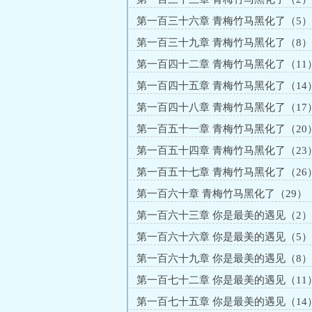
第一百三十六章 青梅竹马黑化了（5）
第一百三十九章 青梅竹马黑化了（8）
第一百四十二章 青梅竹马黑化了（11
第一百四十五章 青梅竹马黑化了（14
第一百四十八章 青梅竹马黑化了（17
第一百五十一章 青梅竹马黑化了（20
第一百五十四章 青梅竹马黑化了（23
第一百五十七章 青梅竹马黑化了（26
第一百六十章 青梅竹马黑化了（29）
第一百六十三章 你是最美的遇见（2）
第一百六十六章 你是最美的遇见（5）
第一百六十九章 你是最美的遇见（8）
第一百七十二章 你是最美的遇见（11
第一百七十五章 你是最美的遇见（14