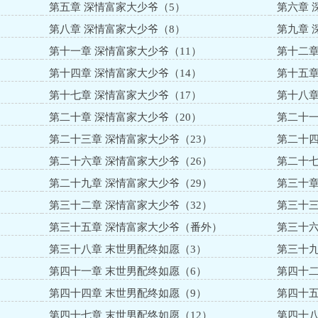
第五章 深情富家大少爷（5）
第六章 
第八章 深情富家大少爷（8）
第九章 
第十一章 深情富家大少爷（11）
第十二章
第十四章 深情富家大少爷（14）
第十五章
第十七章 深情富家大少爷（17）
第十八章
第二十章 深情富家大少爷（20）
第二十一
第二十三章 深情富家大少爷（23）
第二十四
第二十六章 深情富家大少爷（26）
第二十七
第二十九章 深情富家大少爷（29）
第三十章
第三十二章 深情富家大少爷（32）
第三十三
第三十五章 深情富家大少爷（番外）
第三十六
第三十八章 末世男配终如愿（3）
第三十九
第四十一章 末世男配终如愿（6）
第四十二
第四十四章 末世男配终如愿（9）
第四十五
第四十七章 末世男配终如愿（12）
第四十八