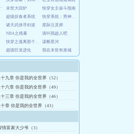
末世大回炉
快穿女主奋斗指南
超级掠食者系统
快穿系统：男神，你过来
诸天武侠寻剑道
星际注灵师
NBA之残暴
请叫我超人吧
快穿之逃离那个男主
谋断星河
超级巨龙进化
我在末世有座城
十九章 你是我的全世界（52）
十六章 你是我的全世界（49）
十三章 你是我的全世界（46）
十章 你是我的全世界（43）
深情富家大少爷（3）