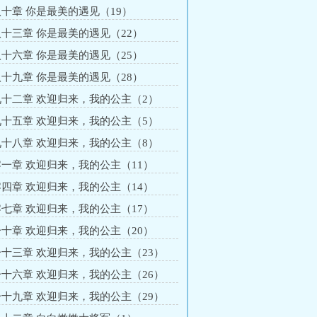
十章 你是最美的遇见（19）
十三章 你是最美的遇见（22）
十六章 你是最美的遇见（25）
十九章 你是最美的遇见（28）
十二章 欢迎归来，我的公主（2）
十五章 欢迎归来，我的公主（5）
十八章 欢迎归来，我的公主（8）
一章 欢迎归来，我的公主（11）
四章 欢迎归来，我的公主（14）
七章 欢迎归来，我的公主（17）
十章 欢迎归来，我的公主（20）
十三章 欢迎归来，我的公主（23）
十六章 欢迎归来，我的公主（26）
十九章 欢迎归来，我的公主（29）