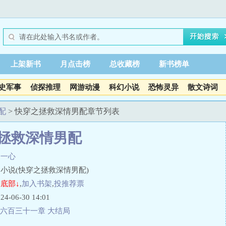
上架新书
月点击榜
总收藏榜
新书榜单
史军事
侦探推理
网游动漫
科幻小说
恐怖灵异
散文诗词
配
> 快穿之拯救深情男配章节列表
拯救深情男配
子一心
小说(快穿之拯救深情男配)
底部↓
,
加入书架
,
投推荐票
06-30 14:01
六百三十一章 大结局