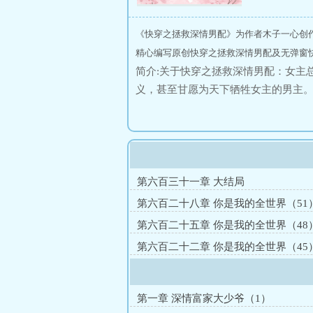
《快穿之拯救深情男配》为作者木子一心创
精心编写原创快穿之拯救深情男配及无弹窗快
简介:关于快穿之拯救深情男配：女主
义，甚至甘愿为天下牺牲女主的男主
偏不信邪，势要拯救那些被男主光环
对劲，为什么那些男配们……看着都
真意切：“愿用我的全部时间，倾你一
第六百三十一章 大结局
第六百二十八章 你是我的全世界（51
第六百二十五章 你是我的全世界（48
第六百二十二章 你是我的全世界（45
第一章 深情富家大少爷（1）