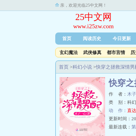
亲，欢迎光临25中文网！
25中文网
www.i25zw.com
首页
阅读历史
今日更新
玄幻魔法
武侠修真
都市言情
历
首页
>
科幻小说
>
快穿之拯救深情男
快穿之
作 者：
木
类 别：科幻
动 作：
直达
更新时间：2024-
最新连载：
第