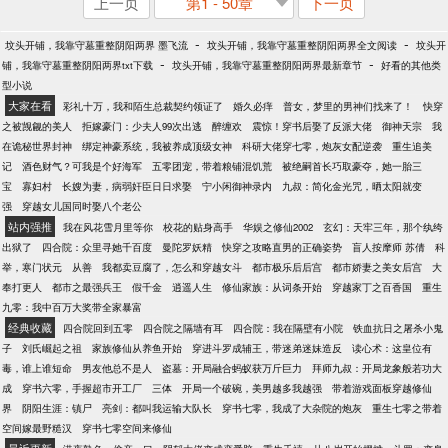
上一页
第1 - 50章
下一页
-
-
坟头开铺，我靠守墓重整阴阳两界 墨飞流
坟头开铺，我靠守墓重整阴阳两界全文阅读
坟头开
-
-
铺，我靠守墓重整阴阳两界txt下载
坟头开铺，我靠守墓重整阴阳两界最新章节
好看的其他类
型小说
大家在看
彩礼十万，我和陌生总裁契约领证了
婚久必痒
普女，梦里的男神们找来了！
快穿
之被觊觎的美人
拒嫁豪门：少夫人99次出逃
醉缠欢
震惊！穿书后娶了反派大佬
御神天宗
我
在诡秘世界封神
绑定神豪系统，我被养成顶级女神
科研大佬穿七零，炮灰女配逆袭
重生追美
记
酒色财气？可我是个好海军
五零团宠，带着粮铺混饥荒
被绝嗣首长巧取豪夺，她一胎三
宝
寡妇村
长嫂为妻，病弱奸臣日日求娶
宁小闲御神录内
九叔：简化金光咒，晒太阳就变
强
穿越女儿国同时娶八个老公
站内强推
我在风花雪月里等你
校花的贴身高手
华娱之修仙2002
玄幻：天牢三年，那个纨绔
出狱了
四合院：众里寻她千百度
曼陀罗妖精
快穿之攻略直男的正确姿势
盲人按摩师 苏倩
科
举，寒门状元
从善
我都卖豆腐了，怎么和穿越女斗
都市极乐后后宫
都市娇妻之美女后宫
大
奉打更人
都市之最强兵王
假千金
逍遥人生
修仙家族：从词条开始
穿越家丁之百香国
重生
九零：我中百万大奖带全家暴富
经典收藏
四合院回到五零
四合院之隔墙有耳
四合院：我在隔壁有小院
铁血抗日之屠杀小鬼
子
刘氏崛起之祖
家族修仙从养鱼开始
穿进斗罗成辅王，带迷弟迷妹造反
读心术：这皇位有
毒，谁上谁短命
男友他总不是人
盗墓：开局融合蚂蚁获万斤巨力
拜师九叔：开局龙象般若功大
成
穿书六零，手握超市开工厂
三体
开局一个破碗，美男越多我越强
带着游戏面板穿越修仙
界
阴阳生涯：镇尸
亮剑：都叫我运输大队长
穿书七零，我成了大杂院的炮灰
重生七零之带着
空间嫁最野糙汉
穿书七零空间来修仙