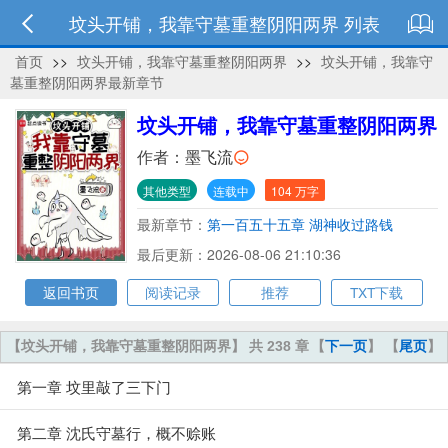
坟头开铺，我靠守墓重整阴阳两界 列表
首页
>>
坟头开铺，我靠守墓重整阴阳两界
>>
坟头开铺，我靠守
墓重整阴阳两界最新章节
坟头开铺，我靠守墓重整阴阳两界
作者：
墨飞流
其他类型
连载中
104 万字
最新章节：
第一百五十五章 湖神收过路钱
最后更新：2026-08-06 21:10:36
返回书页
阅读记录
推荐
TXT下载
【坟头开铺，我靠守墓重整阴阳两界】 共 238 章
【
下一页
】 【
尾页
】
第一章 坟里敲了三下门
第二章 沈氏守墓行，概不赊账