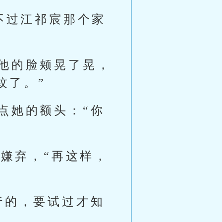
不过江祁宸那个家
他的脸颊晃了晃，
纹了。”
点她的额头：“你
脸嫌弃，“再这样，
行的，要试过才知