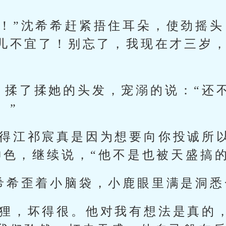
住！”沈希希赶紧捂住耳朵，使劲摇头
儿不宜了！别忘了，我现在才三岁
，揉了揉她的头发，宠溺的说：“还
。”
觉得江祁宸真是因为想要向你投诚所
神色，继续说，“他不是也被天盛搞
沈希希歪着小脑袋，小鹿眼里满是洞
狐狸，坏得很。他对我有想法是真的