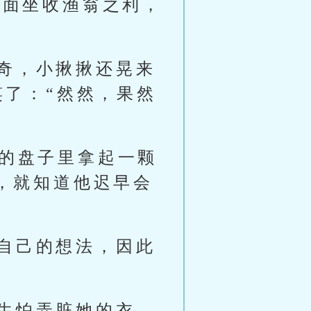
后面坐收渔翁之利，
奇，小揪揪还晃来
笑了：“然然，果然
前的盘子里拿起一颗
，就知道他迟早会
自己的想法，因此
生怕弄脏她的衣