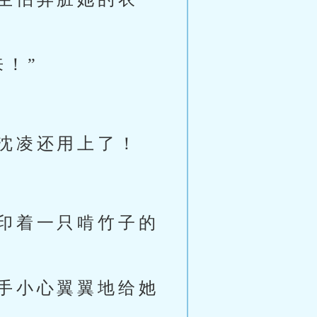
！”
沈凌还用上了！
印着一只啃竹子的
手小心翼翼地给她