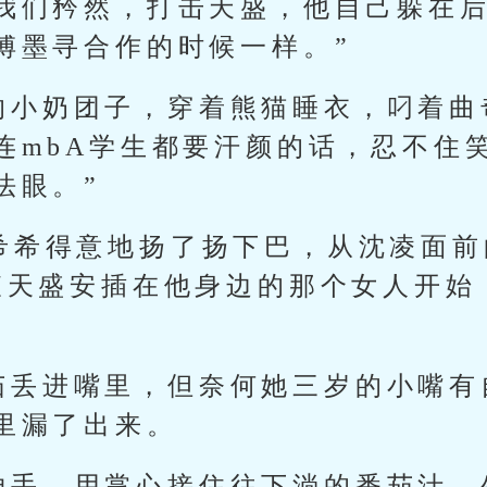
我们矜然，打击天盛，他自己躲在
傅墨寻合作的时候一样。”
的小奶团子，穿着熊猫睡衣，叼着曲
连mbA学生都要汗颜的话，忍不住
法眼。”
沈希希得意地扬了扬下巴，从沈凌面
查天盛安插在他身边的那个女人开始
茄丢进嘴里，但奈何她三岁的小嘴有
里漏了出来。
伸手，用掌心接住往下淌的番茄汁，