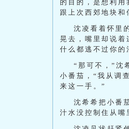
的目的，是想利用
跟上次西郊地块和
沈凌看着怀里
晃去，嘴里却说着
什么都逃不过你的
“那可不，”
小番茄，“我从调
来这一手。”
沈希希把小番
汁水没控制住从嘴
沈凌见状赶紧