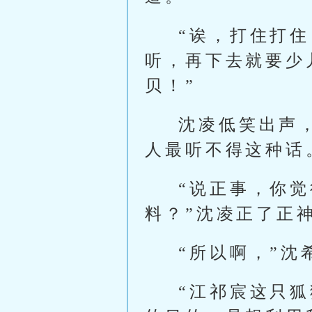
“诶，打住打
听，再下去就要少
贝！”
沈凌低笑出声
人最听不得这种话
“说正事，你
料？”沈凌正了正
“所以啊，”
“江祁宸这只