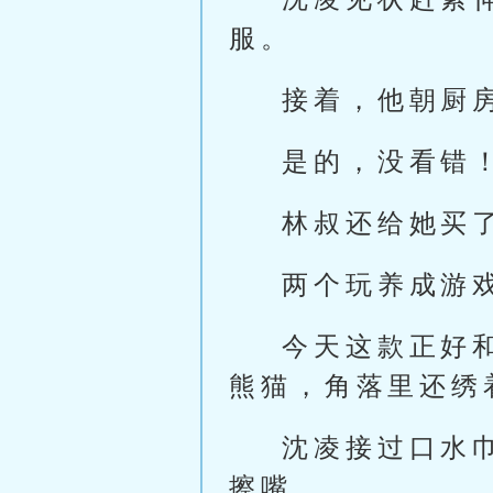
服。
接着，他朝厨
是的，没看错
林叔还给她买
两个玩养成游
今天这款正好
熊猫，角落里还绣
沈凌接过口水
擦嘴。