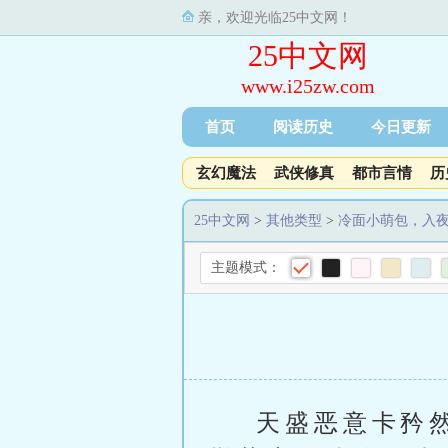
亲，欢迎光临25中文网！
25中文网
www.i25zw.com
首页
阅读历史
今日更新
玄幻魔法
武侠修真
都市言情
历
25中文网
>
其他类型
>
冷面小萌包，入
主题模式：
天盛恶意卡矜