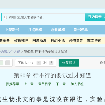
上架新书
月点击榜
总收藏榜
新书榜单
史军事
侦探推理
网游动漫
科幻小说
恐怖灵异
散文诗词
夜钓疯八个大佬
> 第60章 行不行的要试过才知道
-
+
字体大小：
24
恢复默认
作
第60章 行不行的要试过才知道
投推荐票
上一章
章节目录
下一章
加入书签
然生物批文的事是沈凌在跟进，实验