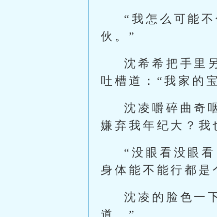
“我怎么可能
伙。”
沈希希把手里
吐槽道：“我家的
沈凌嚼碎曲奇
嫌弃我年纪大？我也
“没眼看没眼看
身体能不能行都是
沈凌的脸色一
道。”