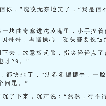
不信你，”沈凌无奈地笑了，“我是信
另一块曲奇塞进沈凌嘴里，小手捏着
宝贝哥哥，再瞎操心，额头都要长皱
咽下去，故意板起脸，指尖轻轻点了
才29。”
，都快30了，”沈希希摆摆手，一
个问题。”
下沉了下来，沉声说：“然然，行不