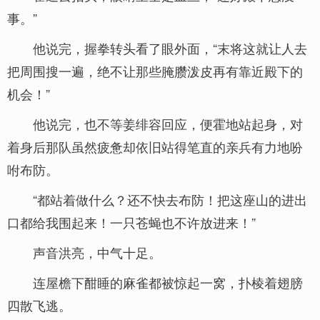
事。”
他说完，握拳转头看了眼外面，“末将这就让人去
把周围搜一遍，绝不让那些腌臜泼皮再有靠近殿下的
机会！”
他说完，也不等姜绯容回应，便霍地站起身，对
着身后那队虽然疲惫却依旧站得笔直的亲兵有力地吩
咐布防。
“都站着做什么？还不快去布防！把这座山的进出
口都给我围起来！一只苍蝇也不许放进来！”
声音洪亮，中气十足。
连屋檐下酣睡的麻雀都被惊起一窝，扑棱着翅膀
四散飞逃。