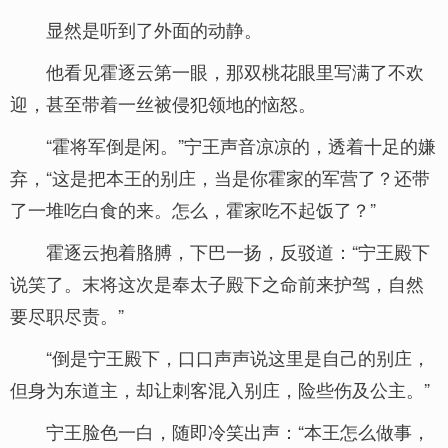
显然是听到了外面的动静。
他看见霍逐云第一眼，那双桃花眼里写满了不欢
迎，甚至带着一丝被侵犯领地的恼怒。
“霍将军倒是闲。”宁王声音凉凉的，透着十足的嫌
弃，“这是把本王的别庄，当是你霍家的军营了？还带
了一堆吃白食的来。怎么，霍家吃不起饭了？”
霍逐云抱着胳膊，下巴一扬，反驳道：“宁王殿下
说笑了。末将这次是奉太子殿下之命前来护驾，自然
要尽职尽责。”
“倒是宁王殿下，口口声声说这里是自己的别庄，
但身为东道主，却让刺客混入别庄，险些伤及公主。”
宁王脸色一白，随即冷笑出声：“本王怎么做事，