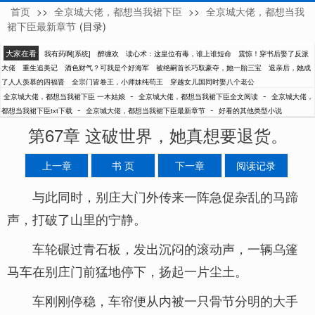
首页
>>
全京城大佬，都想当我裙下臣
>>
全京城大佬，都想当我
一木姑娘
裙下臣最新章节
(目录)
大家在看
我有药啊[系统]
醉缠欢
读心术：这皇位有毒，谁上谁短命
震惊！穿书后娶了反派
大佬
重生追美记
酒色财气？可我是个好海军
被绝嗣首长巧取豪夺，她一胎三宝
退亲后，她成
了人人羡慕的四福晋
全宗门皆卷王，小师妹纯苟王
穿越女儿国同时娶八个老公
-
-
全京城大佬，都想当我裙下臣 一木姑娘
全京城大佬，都想当我裙下臣全文阅读
全京城大佬，
-
-
都想当我裙下臣txt下载
全京城大佬，都想当我裙下臣最新章节
好看的其他类型小说
第67章 这破世界，她真想要退货。
上一章
书 页
下一章
阅读记录
与此同时，别庄大门外传来一阵急促杂乱的马蹄
声，打破了山里的宁静。
车轮碾过青石板，发出沉闷的滚动声，一辆乌篷
马车在别庄门前猛地停下，扬起一片尘土。
车刚刚停稳，车帘便从内被一只骨节分明的大手