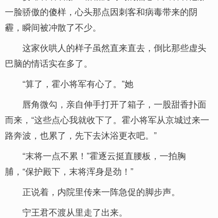
一脸骄傲的傻样，心头那点因刺客和病毒带来的阴
霾，瞬间被冲散了不少。
这家伙哄人的样子虽然直来直去，倒比那些虚头
巴脑的情话实在多了。
“算了，霍小将军有心了。”她
唇角微勾，亲自伸手打开了箱子，一股甜香扑面
而来，“这些点心我就收下了。霍小将军从京城过来一
路奔波，也累了，先下去沐浴更衣吧。”
“末将一点不累！”霍逐云挺直腰板，一拍胸
脯，“保护殿下，末将浑身是劲！”
正说着，内院里传来一阵急促的脚步声。
宁王君不渡从里走了出来。