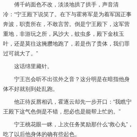
傅千屿面色不改，淡淡地拱了拱手，声音清
冷：“宁王殿下说笑了。在下与霍将军是为着军国正事
奔波，职责所在，不敢言苦。倒是宁王殿下，这军营
重地，非游玩之所，风沙大，蚊虫多，殿下金枝玉
叶，还是莫往这腌臜地跑了，若是伤了贵体，我们罪
过可就大了。”
这话绵里藏针。
宁王岂会听不出弦外之音？这分明是在暗指他身
体不好就别到处乱跑。
他正待反唇相讥，霍逐云却先一步开口：“我瞧宁
王殿下这气色倒是不错，想必也是能帮上忙的。”
宁王桃花眼一眯，上次任务奖励那什么“救心丸”，
吃了以后他身体的确有些起色。