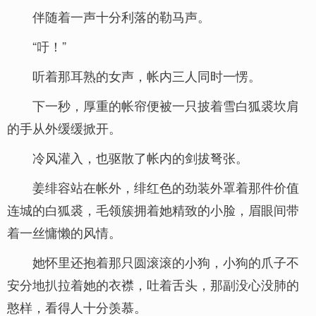
伴随着一声十分利落的勒马声。
“吁！”
听着那耳熟的女声，帐内三人同时一愣。
下一秒，厚重的帐帘便被一只披着雪白狐裘坎肩
的手从外缓缓掀开。
冷风灌入，也驱散了帐内的剑拔弩张。
姜绯容站在帐外，绯红色的劲装外罩着那件价值
连城的白狐裘，毛领簇拥着她精致的小脸，眉眼间带
着一丝慵懒的风情。
她怀里还抱着那只圆滚滚的小狗，小狗的爪子不
安分地扒拉着她的衣襟，吐着舌头，那副没心没肺的
憨样，看得人十分羡慕。