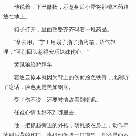
他说着，下巴微扬，示意身后小厮将那檀木药箱
放在地上。
箱子打开，里面整整齐齐码着一堆药品。
“拿去用。”宁王用扇子指了指药箱，语气轻
浮，“可别回头惹得安乐妹妹伤心。”
黄鼠狼给鸡拜年。
霍逐云原本就因为背上的伤而脸色铁青，此刻听
了这话，脸色更是黑如锅底。
受了伤不说，还要被情敌看到嘲讽。
任谁心情也好不到哪里去。
他一把抓起旁边的外袍，胡乱披在身上，动作牵
扯到后背的伤口，疼得他倒吸一口凉气，却还是面不