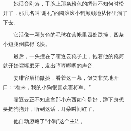
她话音刚落，手腕上那条粉色的绸带不知何时松
开了，那只名叫“谢礼”的圆滚滚小狗颠颠地从怀里溜了
下去。
它活像一颗黄色的毛球在营帐里四处跌撞，四条
小短腿倒腾得飞快。
最后，一头撞在了霍逐云靴子上，抱着他的靴筒
就开始嚯嚯磨牙，发出哼哼唧唧的声音。
姜绯容眉梢微挑，看着这一幕，似笑非笑地开
口：“看来，我的小狗很喜欢霍将军。”
霍逐云正不知道拿那小东西如何是好，蹲下身想
要把狗抱开，听到这话，耳朵瞬间红了。
他自动忽略了“小狗”这个主语。