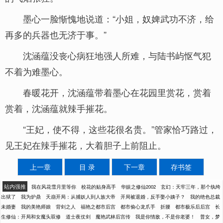
墨心一脸惭愧地说道：“小姐，奴婢武功不济，给
再多的兵器也无济于事。”
沈涵蕴没丧心病狂地强人所难，与陆书屿怄气犯
不着为难墨心。
春暖花开，沈涵蕴带着墨心在花园里赏花，赏着
赏着，沈涵蕴就辣手摧花。
“王妃，使不得，这些花很名贵。”管家恰巧路过，
见王妃在辣手摧花，大着胆子上前阻止。
上一章
目 录
下一章
存书签
站内强推
我在风花雪月里等你
校花的贴身高手
华娱之修仙2002
玄幻：天牢三年，那个纨绔
出狱了
我为炉鼎
天崩开局：从捕妖人到人族大帝
开局被退婚，反手娶小姨子？
我的绝色总裁
未婚妻
我的美艳师娘
背剑之人
福艳之都市后宫
都市偷心龙爪手
折腰
都市极乐后后宫
长
生修仙：开局和女魔头双修
道士夜仗剑
魔艳武林后宫传
我是你情敌，不是你老婆！
普女，梦