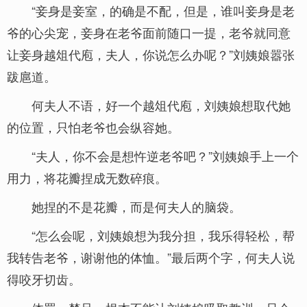
“妾身是妾室，的确是不配，但是，谁叫妾身是老
爷的心尖宠，妾身在老爷面前随口一提，老爷就同意
让妾身越俎代庖，夫人，你说怎么办呢？”刘姨娘嚣张
跋扈道。
何夫人不语，好一个越俎代庖，刘姨娘想取代她
的位置，只怕老爷也会纵容她。
“夫人，你不会是想忤逆老爷吧？”刘姨娘手上一个
用力，将花瓣捏成无数碎痕。
她捏的不是花瓣，而是何夫人的脑袋。
“怎么会呢，刘姨娘想为我分担，我乐得轻松，帮
我转告老爷，谢谢他的体恤。”最后两个字，何夫人说
得咬牙切齿。