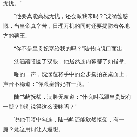
无忧。”
“他要真能高枕无忧，还会派我来吗？”沈涵蕴感
慨，当皇帝真辛苦，日理万机的同时还要提防着各地
方的蕃王。
“你不是皇贵妃塞给我的吗？”陆书屿脱口而出。
沈涵蕴瞪圆了双眼，他居然连内幕都了如指掌。
啪的一声，沈涵蕴将手中的金步摇拍在桌面上，
声音不稳道：“你跟皇贵妃有一腿。”
陆书屿抚额，满脸无奈道：“什么叫我跟皇贵妃有
一腿？能别说得这么暧昧吗？”
说他们暗中勾连，陆书屿还能欣然接受，有一
腿？她这用词让人遐想。