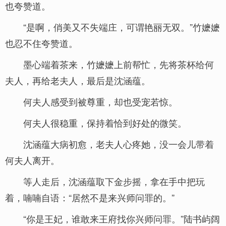
也夸赞道。
“是啊，俏美又不失端庄，可谓艳丽无双。”竹嬷嬷
也忍不住夸赞道。
墨心端着茶来，竹嬷嬷上前帮忙，先将茶杯给何
夫人，再给老夫人，最后是沈涵蕴。
何夫人感受到被尊重，却也受宠若惊。
何夫人很稳重，保持着恰到好处的微笑。
沈涵蕴大病初愈，老夫人心疼她，没一会儿带着
何夫人离开。
等人走后，沈涵蕴取下金步摇，拿在手中把玩
着，喃喃自语：“居然不是来兴师问罪的。”
“你是王妃，谁敢来王府找你兴师问罪。”陆书屿阔