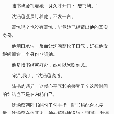
陆书屿凝视着她，良久才开口：“陆书屿。”
沈涵蕴凝眉盯着他，不发一言。
震惊吗？也没有震惊，毕竟她已经猜出他的真实
身份。
他亲口承认，反而让沈涵蕴松了口气，好在他没
继续编造一个身份欺骗她。
他是陆书屿就好办，她可以果断倒戈。
“轮到我了。”沈涵蕴说道。
陆书屿诧异，这就心平气和的接受了？这段时间
的纠结岂不是在内耗自己。
沈涵蕴朝陆书屿勾了勾手指，陆书屿配合地凑
近，沈涵蕴在他耳边，神神秘秘地说道：“其实，我是