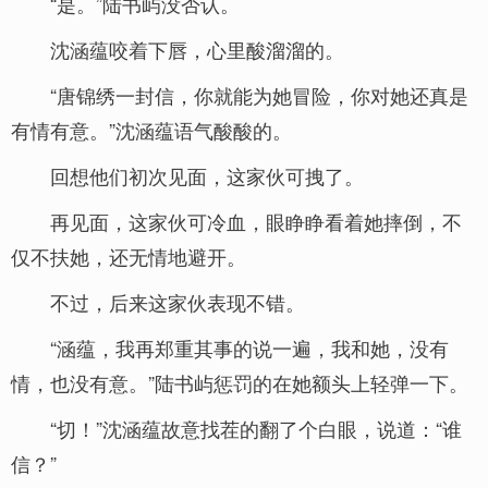
“是。”陆书屿没否认。
沈涵蕴咬着下唇，心里酸溜溜的。
“唐锦绣一封信，你就能为她冒险，你对她还真是
有情有意。”沈涵蕴语气酸酸的。
回想他们初次见面，这家伙可拽了。
再见面，这家伙可冷血，眼睁睁看着她摔倒，不
仅不扶她，还无情地避开。
不过，后来这家伙表现不错。
“涵蕴，我再郑重其事的说一遍，我和她，没有
情，也没有意。”陆书屿惩罚的在她额头上轻弹一下。
“切！”沈涵蕴故意找茬的翻了个白眼，说道：“谁
信？”