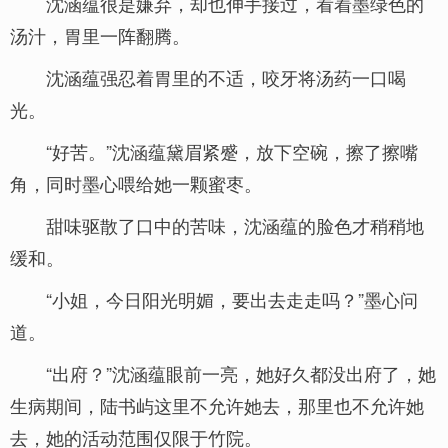
沈涵蕴很是嫌弃，却也伸手接过，看着墨绿色的
汤汁，胃里一阵翻腾。
沈涵蕴强忍着胃里的不适，咬牙将汤药一口喝
光。
“好苦。”沈涵蕴黛眉紧蹙，放下空碗，擦了擦嘴
角，同时墨心喂给她一颗蜜枣。
甜味驱散了口中的苦味，沈涵蕴的脸色才稍稍地
缓和。
“小姐，今日阳光明媚，要出去走走吗？”墨心问
道。
“出府？”沈涵蕴眼前一亮，她好久都没出府了，她
生病期间，陆书屿这里不允许她去，那里也不允许她
去，她的活动范围仅限于竹院。