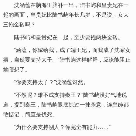
沈涵蕴在脑海里脑补一出，陆书屿和皇贵妃在一
起的画面，皇贵妃比陆书屿年长几岁，不是说，女大
三抱金砖吗？
陆书屿和皇贵妃在一起，至少要抱两块金砖。
“涵蕴，你嫁给我，成了端王妃，而我成了沈家女
婿，自然要支持太子。”陆书屿这样解释，应该能阻止
她瞎想了。
“你要支持太子？”沈涵蕴讶然。
“不然呢？难不成支持秦王？”陆书屿没好气地说
道，提到秦王，陆书屿眼底掠过一抹杀意，连皇婶都
敢惦记，简直是找死。
“为什么要支持别人？你完全有能力……”