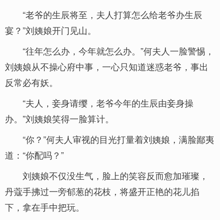
“老爷的生辰将至，夫人打算怎么给老爷办生辰
宴？”刘姨娘开门见山。
“往年怎么办，今年就怎么办。”何夫人一脸警惕，
刘姨娘从不操心府中事，一心只知道迷惑老爷，事出
反常必有妖。
“夫人，妾身请缨，老爷今年的生辰由妾身操
办。”刘姨娘笑得一脸算计。
“你？”何夫人审视的目光打量着刘姨娘，满脸鄙夷
道：“你配吗？”
刘姨娘不仅没生气，脸上的笑容反而愈加璀璨，
丹蔻手拂过一旁郁葱的花枝，将盛开正艳的花儿掐
下，拿在手中把玩。