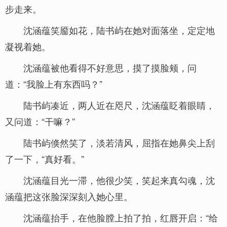
步走来。
沈涵蕴笑靥如花，陆书屿在她对面落坐，定定地
凝视着她。
沈涵蕴被他看得不好意思，摸了摸脸颊，问
道：“我脸上有东西吗？”
陆书屿凑近，两人近在咫尺，沈涵蕴眨着眼睛，
又问道：“干嘛？”
陆书屿倏然笑了，淡若清风，屈指在她鼻尖上刮
了一下，“真好看。”
沈涵蕴目光一滞，他很少笑，笑起来真勾魂，沈
涵蕴把这张脸深深刻入她心里。
沈涵蕴抬手，在他脸膛上拍了拍，红唇开启：“给