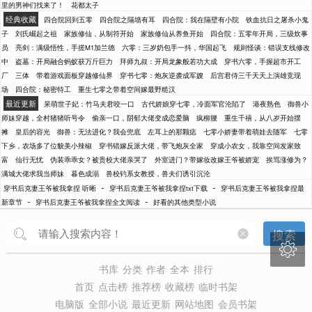
里的男神们找来了！
花都太子
经典收藏
四合院回到五零
四合院之隔墙有耳
四合院：我在隔壁有小院
铁血抗日之屠杀小鬼
子
刘氏崛起之祖
家族修仙，从制符开始
家族修仙从养鱼开始
四合院：五零年开局，三级炊事
员
亮剑：满级悟性，手搓M1加兰德
六零：三岁奶包手一抖，华国起飞
规则怪谈：错误支线修改
中
盗墓：开局融合蚂蚁获万斤巨力
拜师九叔：开局龙象般若功大成
穿书六零，手握超市开工
厂
三体
带着游戏面板穿越修仙界
穿书七零：炮灰逆袭成军嫂
后宫君侍三千天天上演雄竞现
场
四合院：秘密特工
重生七零之带着空间嫁最野糙汉
最近更新
呆萌世子妃：竹马夫君咬一口
古代娇娘穿七零，冷面军官沦陷了
港夜熟色
御兽小
师妹穿越，全村猪猪听号令
偷亲一口，阴郁大佬变成恋爱脑
疯柳腰
重生千禧，从八岁开始摆
摊
皇后的容光
御兽：无法进化？我会兜底
左耳上的那颗痣
七零小娇妻带着萌娃去随军
七零
下乡，农场多了位貌美小辣椒
穿书错嫁反派大佬，带飞炮灰全家
穿成小农女，我靠空间发家致
富
仙行无忧
伪装乖乖女？被贵校大佬亲哭了
外室进门？带嫁妆改嫁王爷被娇宠
挨骂涨修为？
满城大佬求我当师妹
暮色成溺
兽校钓系女教授，兽夫们诱引沉沦
-
-
穿书后克妻王爷被我拿捏 听晰
穿书后克妻王爷被我拿捏txt下载
穿书后克妻王爷被我拿捏最
-
-
新章节
穿书后克妻王爷被我拿捏全文阅读
好看的其他类型小说
搜索

书库
分类
作者
全本
排行
首页
点击榜
推荐榜
收藏榜
临时书架
电脑版
全部小说
最近更新
网站地图
会员书架