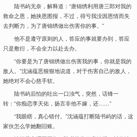
陆书屿无奈，解释道：“唐锦绣利用唐三郎对我的
救命之恩，她挟恩图报，不过，得亏我没因恩情而失
去判断力，为了唐锦绣做出伤害你的事。”
他不是遵守原则的人，答应的事就要办到，答应
只是敷衍，不会全力以赴去办。
“你要是为了唐锦绣做出伤害我的事，你就是我的
敌人。”沈涵蕴恶狠狠地说道，对于伤害自己的敌人，
她绝对不会心慈手软。
陆书屿后怕的吐出一口浊气，突然，话锋一
转：“你痴恋李天佑，扬言非他不嫁，还……”
“我眼瞎，真心错付。”沈涵蕴打断陆书屿的话，这
家伙怎么学她翻旧账。