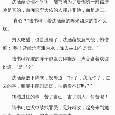
沈涵蕴心理不平衡，陆书屿为了唐锦绣一封信涉
险是真的，而痴恋李天佑的人却并非她，而是原主。
“真心？”陆书屿盯着沈涵蕴的眸光幽深的看不见
底。
男人吃醋，也是没谁了，沈涵蕴故意气他，惋惜
道：“唉！曾经沧海难为水，除去巫山不是云。”
陆书屿深邃的眸子越发变得幽深，声音含着戏谑
说道：“是吗？”
沈涵蕴败下阵来，投降道：“行了，我服你了，过
去的事，咱能不能别追忆，往前看不好吗？”
纠结过往的事，苦了自己，害了别人，何苦呢！
陆书屿也没继续找罪受，见好就收，起身来到她