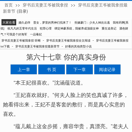
首页
>>
穿书后克妻王爷被我拿捏
>>
穿书后克妻王爷被我拿捏最
听晰
新章节
(目录)
大家在看
婚久必痒
普女，梦里的男神们找来了！
拒嫁豪门：少夫人99次出逃
我有药啊[系
统]
祝凡凡的五零年代生活
犯罪心理
绑定神豪系统，我被养成顶级女神
重生追美记
酒色财
气？可我是个好海军
一品毒妃
-
-
穿书后克妻王爷被我拿捏 听晰
穿书后克妻王爷被我拿捏全文阅读
穿书后克妻王爷被我拿捏
-
-
txt下载
穿书后克妻王爷被我拿捏最新章节
好看的其他类型小说
第六十七章 你的真实身份
上一章
书 页
下一章
阅读记录
“本王妃很喜欢。”沈涵蕴说道。
“王妃喜欢就好。”何夫人脸上的笑也真诚了许多，
她看得出来，王妃不是客套的敷衍，而是真心实意的
喜欢。
“蕴儿戴上这金步摇，雍容华贵，真漂亮。”老夫人