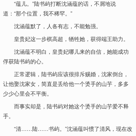
“蕴儿。”陆书屿打断沈涵蕴的话，不屑地说
道：“那个位置，我不稀罕。”
沈涵蕴默了，人各有志，不能勉强。
皇贵妃这一步棋高超，牺牲她，获得端王助力。
沈涵蕴不明白，皇贵妃哪儿来的自信，她能成功
俘获陆书屿的心。
正常逻辑，陆书屿应该很排斥赐婚，沈家倒台，
让他娶沈家女，简直是丢给他一个烫手的山芋，多多
少少心里会不平衡。
而事实却是，陆书屿对她这个烫手的山芋爱不释
手。
“清……陆……书屿。”沈涵蕴叫惯了清风，现在改