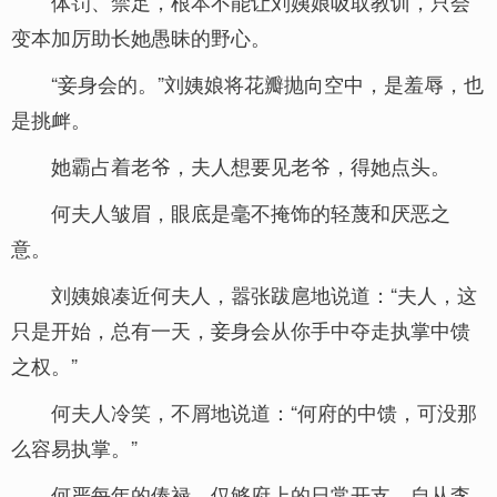
体罚、禁足，根本不能让刘姨娘吸取教训，只会
变本加厉助长她愚昧的野心。
“妾身会的。”刘姨娘将花瓣抛向空中，是羞辱，也
是挑衅。
她霸占着老爷，夫人想要见老爷，得她点头。
何夫人皱眉，眼底是毫不掩饰的轻蔑和厌恶之
意。
刘姨娘凑近何夫人，嚣张跋扈地说道：“夫人，这
只是开始，总有一天，妾身会从你手中夺走执掌中馈
之权。”
何夫人冷笑，不屑地说道：“何府的中馈，可没那
么容易执掌。”
何严每年的俸禄，仅够府上的日常开支，自从李