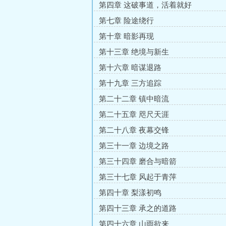
第四章 这破事道，活着就好
第七章 险途绕行
第十章 暗影再现
第十三章 绝境与新生
第十六章 暗谋退路
第十九章 三方追踪
第二十二章 镇中暗流
第二十五章 咫尺天涯
第二十八章 夜幕交锋
第三十一章 边境之路
第三十四章 磨合与暗箭
第三十七章 风起于青萍
第四十章 梨漾初鸣
第四十三章 承之的道路
第四十六章 山雨欲来