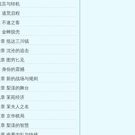
流言与转机
 逃荒启程
 不速之客
 金蝉脱壳
章 抵达三川镇
章 沈沧的追击
章 图穷匕见
 身份的震撼
章 新的战场与规则
章 梨漾的舞台
章 茉苑经济
章 茉夫人之名
章 京华棋局
章 梨漾的智慧
章 南夏内乱与抉择