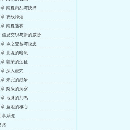
章 南夏内乱与抉择
章 双线烽烟
章 南夏迷雾
 信息交织与新的威胁
章 承之登基与隐患
章 北境的暗流
章 姜茉的远征
章 深入虎穴
章 未完的战争
章 梨漾的洞察
章 地脉的共鸣
章 圣地的核心
共享系统
岔路