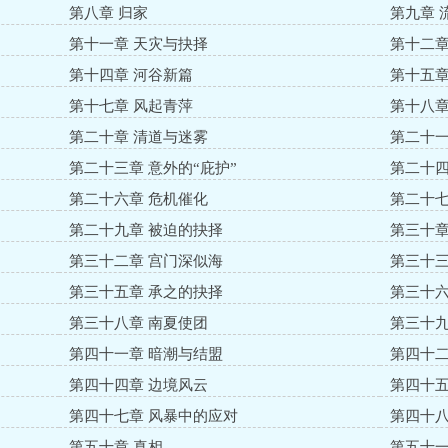
第八章 归家
第九章 
第十一章 天灾与抉择
第十二章
第十四章 河谷新篇
第十五章
第十七章 风起青萍
第十八章
第二十章 清道与迷雾
第二十一
第二十三章 意外的“庇护”
第二十四
第二十六章 危机催化
第二十七
第二十九章 被迫的抉择
第三十章
第三十二章 宫门深似海
第三十三
第三十五章 承之的抉择
第三十六
第三十八章 南夏使团
第三十九
第四十一章 暗潮与结盟
第四十二
第四十四章 边境风云
第四十五
第四十七章 风暴中的应对
第四十八
第五十章 真相
第五十一