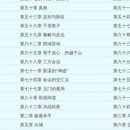
第五十章 真相
第五十一
第五十三章 送别与新征
第五十四
第五十六章 千里救子
第五十七
第五十九章 毒解与反击
第六十章
第六十二章 西域异动
第六十三
第六十五章 母子连心，跨越千山
第六十六
第六十八章 三方会议
第六十九
第七十一章 梨漾的“神迹”
第七十二
第七十四章 命运的交汇点
第七十五
第七十七章 玉门的僵局
第七十八
第八十章 双面间谍
第八十一
第八十三章 决战前夜
第八十四
第二章 躲避杀手
第三章 
第五章 出城
第六章 