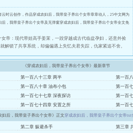
者云时云创作，作品穿成农妇后，我带皇子养出个女帝章章动人，25中文网为
妇后，我带皇子养出个女帝及无弹窗穿成农妇后，我带皇子养出个女帝全文免
个女帝：现代带娃高手姜茉，一跤穿越成古代临盆孕妇，还意外捡
，就解锁了共享系统，却偏偏遇上失忆夫君失踪，仇家紧追不舍。
荒、种田、做生意，硬生生在乱世闯出生路。多年后，失踪的夫
附的妇人——“姜茉，我错了，余生换我护你和孩子。”姜茉冷
《穿成农妇后，我带皇子养出个女帝》最新章节
需要你了。”一边是帝王追妻火葬场，一边是俩娃逆袭成两国帝
己的靠山！
第一百八十三章 两半
第一百八
第一百八十章 油布小包
第一百七
第一百七十七章 深夜探访
第一百七
第一百七十四章 安置之所
第一百七
农妇后，我带皇子养出个女帝》正文
穿成农妇后，我带皇子养出个女帝txt
第二章 躲避杀手
第三章 