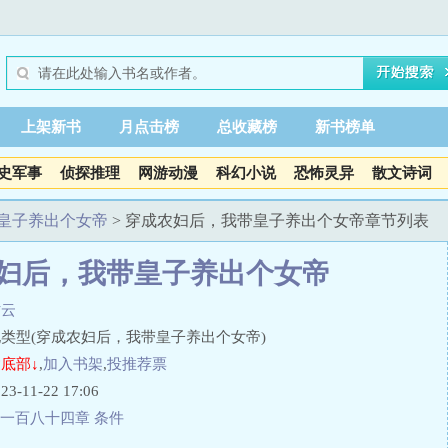
上架新书
月点击榜
总收藏榜
新书榜单
史军事
侦探推理
网游动漫
科幻小说
恐怖灵异
散文诗词
皇子养出个女帝
> 穿成农妇后，我带皇子养出个女帝章节列表
妇后，我带皇子养出个女帝
时云
类型(穿成农妇后，我带皇子养出个女帝)
底部↓
,
加入书架
,
投推荐票
11-22 17:06
一百八十四章 条件