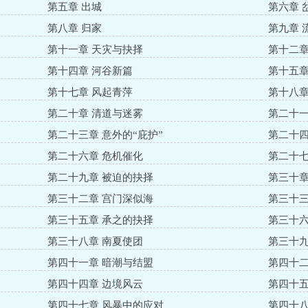
第五章 出城
第六章 
第八章 归家
第九章 
第十一章 天灾与抉择
第十二章
第十四章 河谷新篇
第十五章
第十七章 风起青萍
第十八章
第二十章 清道与迷雾
第二十一
第二十三章 意外的“庇护”
第二十四
第二十六章 危机催化
第二十七
第二十九章 被迫的抉择
第三十章
第三十二章 宫门深似海
第三十三
第三十五章 承之的抉择
第三十六
第三十八章 南夏使团
第三十九
第四十一章 暗潮与结盟
第四十二
第四十四章 边境风云
第四十五
第四十七章 风暴中的应对
第四十八