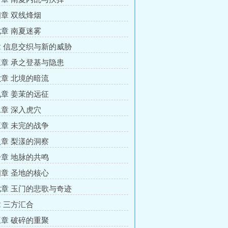
章 双线烽烟
章 南夏迷雾
 信息交织与新的威胁
章 承之登基与隐患
章 北境的暗流
章 姜茉的远征
章 深入虎穴
章 未完的战争
章 梨漾的洞察
章 地脉的共鸣
章 圣地的核心
章 玉门的悲歌与奇迹
 三方汇合
章 破碎的重聚