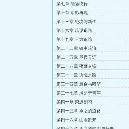
第七章 险途绕行
第十章 暗影再现
第十三章 绝境与新生
第十六章 暗谋退路
第十九章 三方追踪
第二十二章 镇中暗流
第二十五章 咫尺天涯
第二十八章 夜幕交锋
第三十一章 边境之路
第三十四章 磨合与暗箭
第三十七章 风起于青萍
第四十章 梨漾初鸣
第四十三章 承之的道路
第四十六章 山雨欲来
第四十九章 承之的蜕变与归来