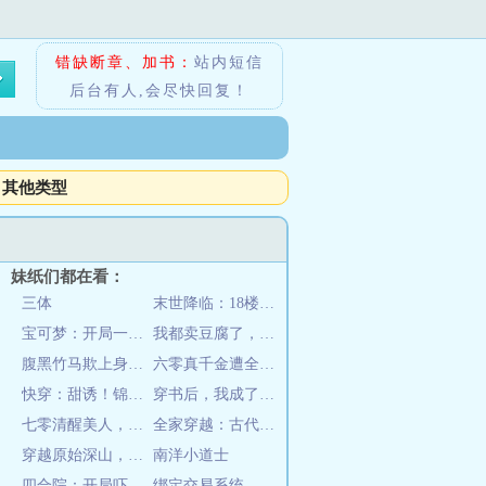
错缺断章、加书：
站内短信
后台有人,会尽快回复！
其他类型
妹纸们都在看：
三体
末世降临：18楼全员恶人
宝可梦：开局一只美纳斯和君主蛇
我都卖豆腐了，怎么和穿越女斗
腹黑竹马欺上身：吃定小青梅
六零真千金遭全家厌弃后被国家宠
快穿：甜诱！锦鲤太撩太好孕
穿书后，我成了极品好婆婆
七零清醒美人，军婚大佬宠妻成瘾
全家穿越：古代生存十八法
穿越原始深山，种田，养鸡，养兔
南洋小道士
四合院：开局吓哭秦淮茹
绑定交易系统，带老祖宗闯万界