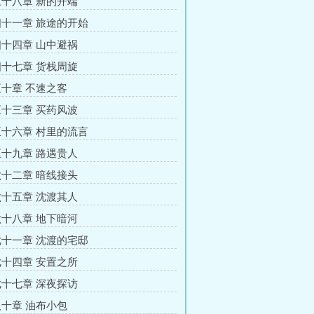
十八章 新的开端
十一章 旅途的开始
十四章 山中避祸
十七章 货栈周旋
十章 不速之客
十三章 买药风波
十六章 村里的流言
十九章 路遇贵人
十二章 暗线接头
十五章 沈渡其人
十八章 地下暗河
十一章 沈渡的宅邸
十四章 安置之所
十七章 深夜探访
十章 油布小包