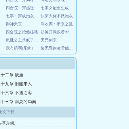
四合院：穿越送老婆啦
七零女配重生成团宠
七零：穿成炮灰把家卖了去下乡
快穿大佬不做炮灰
御神天宗
浮欢谋：帝京之乱
四合院之抢傻柱喽
超神开局跟着华烨混
疯批公主杀疯了，众卿还在修罗场
天元剑宗
我有药啊[系统]
柳无邪徐凌雪仙界第一赘婿最新章节在线阅读
十二章 废庙
十九章 旧船来人
十六章 不速之客
十三章 南夏的局面
全文下载
共享系统