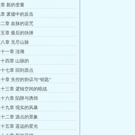
章 新的变量
章 废墟中的反击
二章 血脉的诅咒
五章 最后的抉择
八章 无尽山脉
十一章 涟漪
十四章 山脉的
十七章 回到原点
十章 失控的协议与“钥匙”
十三章 逻辑空间的暗战
十六章 陷阱与诱饵
十九章 现实的风暴
十二章 源点的景象
十五章 遥远的星光