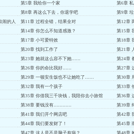
第5章 我给你一个家
第6章 
第8章 再这么下去，你退学吧
第9章 
取闹的人
第11章 过程全错，结果全对
第12章
第14章 你怎么不知道感激？
第15章
第17章 小可爱特效
第18章
第20章 找到工作了
第21章
第23章 她就这么容不下她……
第24章
第26章 你的命比我好……
第27章
第29章 一顿安生饭也不让她吃了……
第30章
第32章 我有一个孩子
第33章
第35章 你借我三千块钱，我陪你去小旅馆
第36章
第38章 要钱没有…………
第39章
第41章 我们开个网店吧
第42章
第44章 我们要发财了！
第45章
第47章 这人是不是脑子有病？
第48章