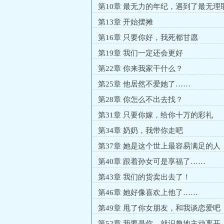
第10章 最无力的年纪，遇到了最无理
第13章 开始摆摊
第16章 只要你好，我死都甘愿
第19章 我们一定还会更好
第22章 你来我家干什么？
第25章 他居然不爱她了……
第28章 你怎么不出去找？
第31章 只要你嫁，给你十万的彩礼
第34章 奶奶，我带你走吧
第37章 她是这个世上最容易满足的人
第40章 跟着孙女可是享福了……
第43章 我们的货卖出去了！
第46章 她好像喜欢上他了……
第49章 甩了你女朋友，和我谈恋爱吧
第52章 我要是你，就识趣地主动离开