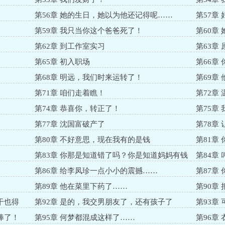
第56章 她的生日，她以为他还记得呢……
第57章
第59章 我只当你这个爸爸死了！
第60章
第62章 到工作室实习
第63章
第65章 初入职场
第66章
第68章 明远，我们时来运转了！
第69章
第71章 咱们走着瞧！
第72章
第74章 恭喜你，转正了！
第75章
第77章 沈国富破产了
第78章
第80章 不好意思，现在我有的是钱
第81章
第83章 你那是知道错了吗？你是知道妈妈有钱
第84章
了吧？
第86章 给李凤珍一点小小的震撼……
第87章
第89章 他在菜里下药了……
第90章
干也得
第92章 是的，我交男朋友了，还有孩子了
第93章
棒了！
第95章 何梦都混成这样了……
第96章