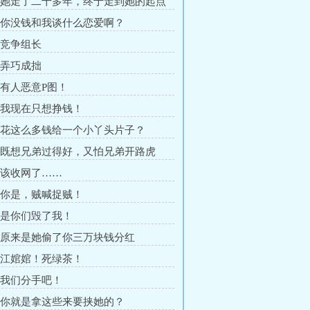
章 她走了二十多年，终于走到她的起点
章 你没钱和我谈什么恋爱啊？
章 竞争组长
章 弄巧成拙
章 有人恶意P图！
章 我现在只想挣钱！
章 花这么多钱给一个小丫头片子？
章 既想兄弟过得好，又怕兄弟开路虎
章 该收网了……
章 你是，贼喊捉贼！
章 是你们毁了我！
章 原来是她偷了你三万块钱分红
章 江婠婠！死绿茶！
章 我们分手吧！
章 你就是拿这些来要挟她的？