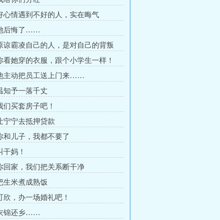
 好心情遇到不好的人，实在晦气
 她后悔了……
 原谅霸凌自己的人，是对自己的背叛
 你看她穿的衣服，跟个小学生一样！
 他主动把员工送上门来……
 温知予一落千丈
 我们买套房子吧！
 让宁宁去抵押贷款
 你和儿子，我都不要了
 叫干妈！
 你回家，我们把关系断干净
 把生米煮成熟饭
 可欣，办一场婚礼吧！
 衣锦还乡……