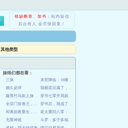
错缺断章、加书：
站内短信
后台有人,会尽快回复！
其他类型
妹纸们都在看：
三体
末世降临：18楼全员恶人
婚久必痒
我都卖豆腐了，怎么和穿越女斗
腹黑竹马欺上身：吃定小青梅
穿书七零开局就把女主官配拆了
全宗门皆卷王，小师妹纯苟王
穿书后，我成了极品好婆婆
和离前夜重生，权臣他跪碎了门槛
老太重回八零：踹翻渣男咸菜发家
无限神祗
斗罗：多子多福从天水学院开始
诡秘：阿卡纳战争
绑定交易系统，带老祖宗闯万界