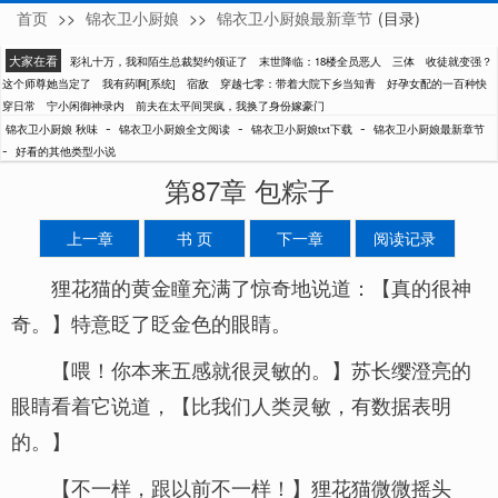
首页
>>
锦衣卫小厨娘
>>
锦衣卫小厨娘最新章节
(目录)
秋味
大家在看
彩礼十万，我和陌生总裁契约领证了
末世降临：18楼全员恶人
三体
收徒就变强？
这个师尊她当定了
我有药啊[系统]
宿敌
穿越七零：带着大院下乡当知青
好孕女配的一百种快
穿日常
宁小闲御神录内
前夫在太平间哭疯，我换了身份嫁豪门
-
-
-
锦衣卫小厨娘 秋味
锦衣卫小厨娘全文阅读
锦衣卫小厨娘txt下载
锦衣卫小厨娘最新章节
-
好看的其他类型小说
第87章 包粽子
上一章
书 页
下一章
阅读记录
狸花猫的黄金瞳充满了惊奇地说道：【真的很神
奇。】特意眨了眨金色的眼睛。
【喂！你本来五感就很灵敏的。】苏长缨澄亮的
眼睛看着它说道，【比我们人类灵敏，有数据表明
的。】
【不一样，跟以前不一样！】狸花猫微微摇头