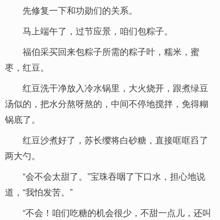
先修复一下和功勋们的关系。
马上端午了，过节应景，咱们包粽子。
福伯采买回来包粽子所需的粽子叶，糯米，蜜
枣，红豆。
红豆洗干净放入冷水锅里，大火烧开，跟煮绿豆
汤似的，把水分熬呀熬的，中间不停地搅拌，免得糊
锅底了。
红豆沙煮好了，苏长缨将白砂糖，直接哐哐舀了
两大勺。
“会不会太甜了。”宝珠吞咽了下口水，担心地说
道，“我怕发苦。”
“不会！咱们吃糖的机会很少，不甜一点儿，还叫