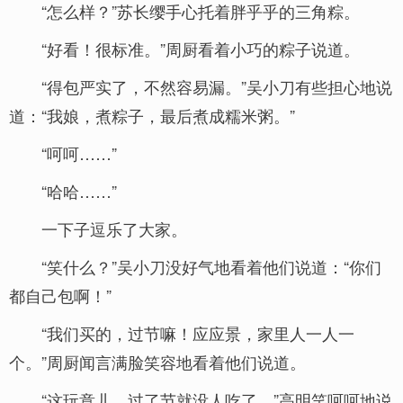
“怎么样？”苏长缨手心托着胖乎乎的三角粽。
“好看！很标准。”周厨看着小巧的粽子说道。
“得包严实了，不然容易漏。”吴小刀有些担心地说
道：“我娘，煮粽子，最后煮成糯米粥。”
“呵呵……”
“哈哈……”
一下子逗乐了大家。
“笑什么？”吴小刀没好气地看着他们说道：“你们
都自己包啊！”
“我们买的，过节嘛！应应景，家里人一人一
个。”周厨闻言满脸笑容地看着他们说道。
“这玩意儿，过了节就没人吃了。”高明笑呵呵地说