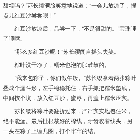
甜粽吗？”苏长缨满脸笑意地说道：“一会儿放凉了，捏
点儿红豆沙尝尝呗！”
红豆沙放凉后，品尝一下，“不是很甜的。”宝珠咂
了咂嘴。
“那么多红豆沙呢！”苏长缨闻言摇头失笑。
粽叶洗干净了，糯米也泡的胀鼓鼓的。
“我来包粽子，你们做午饭。”苏长缨拿着两张粽叶
叠成个漏斗形，左手稳稳托住，右手抓把糯米垫底，
中间按个坑，放入红豆沙，蜜枣，再盖上糯米压实。
苏长缨将粽叶要翻折过来，严严实实地包住米，
绝不能漏。最后扯根裁好的棉线，牙齿咬着线头，另
一头在粽子上缠几圈，打个牢牢的结。