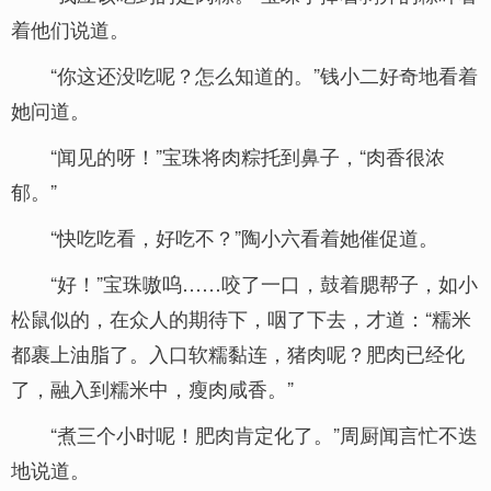
着他们说道。
“你这还没吃呢？怎么知道的。”钱小二好奇地看着
她问道。
“闻见的呀！”宝珠将肉粽托到鼻子，“肉香很浓
郁。”
“快吃吃看，好吃不？”陶小六看着她催促道。
“好！”宝珠嗷呜……咬了一口，鼓着腮帮子，如小
松鼠似的，在众人的期待下，咽了下去，才道：“糯米
都裹上油脂了。入口软糯黏连，猪肉呢？肥肉已经化
了，融入到糯米中，瘦肉咸香。”
“煮三个小时呢！肥肉肯定化了。”周厨闻言忙不迭
地说道。