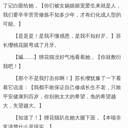
了记白眼给她，【你们被女娲娘娘宠爱生来就是人，
我们要辛辛苦苦修炼不知多少年，才有幻化成人型的
可能。】
【是是是！是我不懂感恩，是我不知好歹。】苏
长缨桃花眼弯成了月牙。
【嘁……】狸花猫没好气地看着她，【你就敷衍
我吧！】
【那个不是我打击你啊！】苏长缨犹豫了一下看
着它说道：【我都不敢保证自己修成长生不老，只敢
平安健康到百岁，你别抱太大的希望，免的希望越
大，失望越大。】
【知道了！】狸花猫趴在她大腿下面，【本喵非
常清楚什么是现实。】