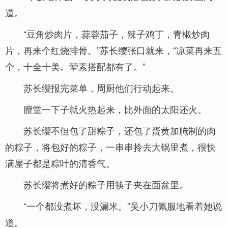
道。
“豆角炒肉片，蒜蓉茄子，辣子鸡丁，青椒炒肉
片，再来个红烧排骨。”苏长缨张口就来，“凉菜再来五
个，十全十美。荤素搭配都有了。”
苏长缨报完菜单，周厨他们行动起来。
膻堂一下子就火热起来，比外面的太阳还火。
苏长缨不但包了甜粽子，还包了蛋黄加腌制的肉
的粽子，将包好的粽子，一串串拎去大锅里煮，很快
满屋子都是粽叶的清香气。
苏长缨将煮好的粽子用筷子夹在面盆里。
“一个都没煮坏，没漏米。”吴小刀佩服地看着她说
道。