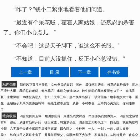
“咋了？”钱小二紧张地看着他们问道。
“最近有个采花贼，霍霍人家姑娘，还残忍的杀害
了。你们小心点儿。”
“不会吧！这是天子脚下，谁这么不长眼。”
“不知道，目前人没抓住，反正小心总没错。”
上一章
目 录
下一章
存书签
站内强推
我在风花雪月里等你
女公务员的日记
三体
最强末世进化
校花的贴身高手
肥水
不流外人田
我的总裁老妈
都市花语
华娱之修仙2002
转生萝莉的我当反派怎么了？
春满香
夏
末世降临：18楼全员恶人
玄幻：天牢三年，那个纨绔出狱了
镇守仙秦：地牢吞妖六十年
重
生：金融巨子归来为爱涤荡乾坤
福艳之都市后宫
从善
小村春色
王爷的心尖宠妃
你别撒娇
了
经典收藏
四合院回到五零
顾渊修仙传
穿越亮剑卖武器
民国游骑我要做好人
四合院之隔墙
有耳
修仙：从拥有仙府开始
徐氏家族，符道求长生
四合院之大时代之下
四合院：我在隔壁有
小院
六零真千金遭全家厌弃后被国家宠
四合院之：小神医
一人，一剑，一族，筑人族脊
梁！
铁血抗日之屠杀小鬼子
开局举报继父，病弱女配下乡被宠
家族修仙，从制符开始
攻略众