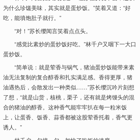
为什么珍馐美味，其实就是蛋炒饭。”笑着又道：“好
吃，能填饱肚子就行。”
“对！”苏长缨闻言笑着点点头。
“感觉比素炒的蛋炒饭好吃。”林千户又咽下一大口
蛋炒饭。
“简单说：就是荤香与锅气，猪油蛋炒饭能带来素
油无法复制的复合醇香和扎实满足感。香得更厚，猪
油遇热后，会散发出一种类似……”苏长缨沉吟片刻想
了想，“就是山货，核桃，栗子，还有就是烤馒头的混
合的猪油的醇香。这种香气能牢牢扒在每一粒米饭
上，让蛋香、饭香、蒜香都被这股荤香托着，香气更
诱人。”