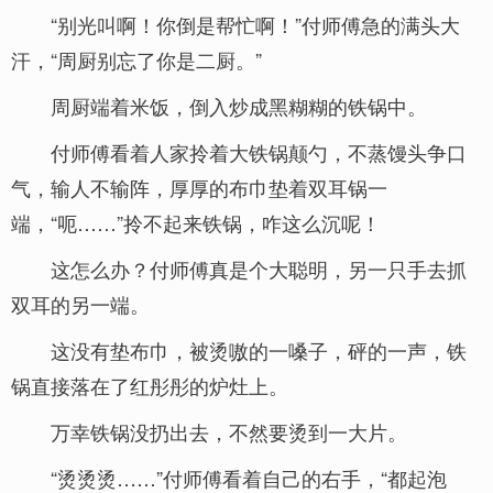
“别光叫啊！你倒是帮忙啊！”付师傅急的满头大
汗，“周厨别忘了你是二厨。”
周厨端着米饭，倒入炒成黑糊糊的铁锅中。
付师傅看着人家拎着大铁锅颠勺，不蒸馒头争口
气，输人不输阵，厚厚的布巾垫着双耳锅一
端，“呃……”拎不起来铁锅，咋这么沉呢！
这怎么办？付师傅真是个大聪明，另一只手去抓
双耳的另一端。
这没有垫布巾，被烫嗷的一嗓子，砰的一声，铁
锅直接落在了红彤彤的炉灶上。
万幸铁锅没扔出去，不然要烫到一大片。
“烫烫烫……”付师傅看着自己的右手，“都起泡