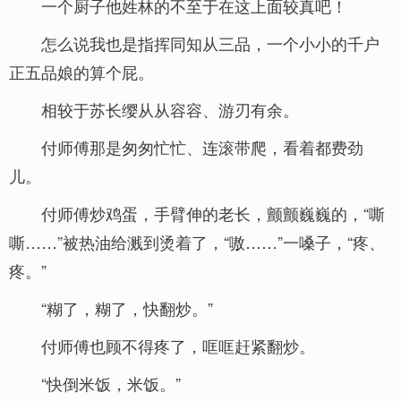
一个厨子他姓林的不至于在这上面较真吧！
怎么说我也是指挥同知从三品，一个小小的千户
正五品娘的算个屁。
相较于苏长缨从从容容、游刃有余。
付师傅那是匆匆忙忙、连滚带爬，看着都费劲
儿。
付师傅炒鸡蛋，手臂伸的老长，颤颤巍巍的，“嘶
嘶……”被热油给溅到烫着了，“嗷……”一嗓子，“疼、
疼。”
“糊了，糊了，快翻炒。”
付师傅也顾不得疼了，哐哐赶紧翻炒。
“快倒米饭，米饭。”