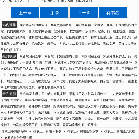
上一章
目 录
下一章
存书签
站内强推
我在风花雪月里等你
华娱之修仙2002
曼陀罗妖精
宝可梦：开局一只美纳斯和君主
蛇
我的美艳师娘
盲人按摩师 苏倩
渔港春夜
权力巅峰：从借调市纪委开始
挑肥拣瘦
虫族：
雄主的尾钩好漂亮
随身空间之重生红色年代
拯救美强惨男二
都市之最强兵王
道士夜仗剑
修
仙家族：从词条开始
艳海风波
假千金
年代57：从带领家人进城开始
男欢女爱
普女，梦里的
男神们找来了！
经典收藏
四合院回到五零
四合院：我在隔壁有小院
刘氏崛起之祖
家族修仙从养鱼开始
亮
剑：满级悟性，手搓M1加兰德
穿进斗罗成辅王，带迷弟迷妹造反
规则怪谈：错误支线修改中
攻
略众仙，不恋爱只缺德
男友他总不是人
拜师九叔：开局龙象般若功大成
穿书六零，手握超市开
工厂
四合院：娄小娥和于莉以及女野人
三体
带着游戏面板穿越修仙界
亮剑：都叫我运输大队
长
后宫君侍三千天天上演雄竞现场
穿书七零，我成了大杂院的炮灰
四合院：秘密特工
重生七
零之带着空间嫁最野糙汉
穿书七零空间来修仙
最近更新
穿成当家主母，四个幼崽全是反派
呆萌世子妃：竹马夫君咬一口
古代娇娘穿七零，
冷面军官沦陷了
御兽小师妹穿越，全村猪猪听号令
皇后的容光
左耳上的那颗痣
穿成小农女，
我靠空间发家致富
老弟你再恋爱脑，姐就嫁你死对头
替嫁糙汉夫君？我携超市荒年躺赢
伪装乖
乖女？被贵校大佬亲哭了
缘起古蜀
误入诡道山海，我靠收录神兽无敌
随爹入赘后，我被继母全
家宠上天
社恐小主播，钓疯各路神豪
豪门虐爱：恶魔夜少太撩人
暮色成溺
伪装领主女儿后我
成神了
竹马的偏爱藏不住
妹崽疯狂作死，哥哥勾皇帝兜底
渡天光
-
-
-
锦衣卫小厨娘 秋味
锦衣卫小厨娘txt下载
锦衣卫小厨娘最新章节
锦衣卫小厨娘全文阅读
-
好看的其他类型小说