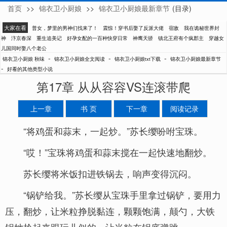
首页
>>
锦衣卫小厨娘
>>
锦衣卫小厨娘最新章节
(目录)
秋味
大家在看
普女，梦里的男神们找来了！
震惊！穿书后娶了反派大佬
宿敌
我在诡秘世界封
神
汴京春深
重生追美记
好孕女配的一百种快穿日常
神鹰天骄
镇北王府有个疯郡主
穿越女
儿国同时娶八个老公
-
-
-
锦衣卫小厨娘 秋味
锦衣卫小厨娘全文阅读
锦衣卫小厨娘txt下载
锦衣卫小厨娘最新章节
-
好看的其他类型小说
第17章 从从容容VS连滚带爬
上一章
书 页
下一章
阅读记录
“将鸡蛋和蒜末，一起炒。”苏长缨吩咐宝珠。
“哎！”宝珠将鸡蛋和蒜末搅在一起快速地翻炒。
苏长缨将米饭扣进铁锅去，响声变得沉闷。
“锅铲给我。”苏长缨从宝珠手里拿过锅铲，要用力
压，翻炒，让米粒挣脱黏连，颗颗饱满，颠勺，大铁