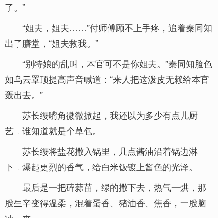
了。”
“姐夫，姐夫……”付师傅顾不上手疼，追着秦同知
出了膳堂，“姐夫救我。”
“别特娘的乱叫，本官可不是你姐夫。”秦同知脸色
如乌云罩顶提高声音喊道：“来人把这泼皮无赖给本官
轰出去。”
苏长缨嘴角微微掀起，我还以为多少有点儿厨
艺，谁知道就是个草包。
苏长缨将盐花撒入锅里，几点酱油沿着锅边淋
下，爆起更烈的香气，给白米饭镀上酱色的光泽。
最后是一把碎蒜苗，绿的撒下去，热气一烘，那
股生辛变得温柔，混着蛋香、猪油香、焦香，一股脑