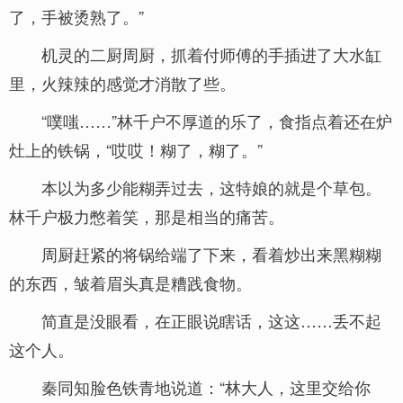
了，手被烫熟了。”
机灵的二厨周厨，抓着付师傅的手插进了大水缸
里，火辣辣的感觉才消散了些。
“噗嗤……”林千户不厚道的乐了，食指点着还在炉
灶上的铁锅，“哎哎！糊了，糊了。”
本以为多少能糊弄过去，这特娘的就是个草包。
林千户极力憋着笑，那是相当的痛苦。
周厨赶紧的将锅给端了下来，看着炒出来黑糊糊
的东西，皱着眉头真是糟践食物。
简直是没眼看，在正眼说瞎话，这这……丢不起
这个人。
秦同知脸色铁青地说道：“林大人，这里交给你