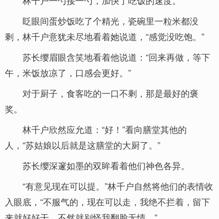
林千户一勺接一勺，加快了吃饭的速度。
眨眼间蛋炒饭吃了个精光，瓷碗里一粒米都没
剩，林千户意犹未尽地看着她说道，“感觉没吃饱。”
苏长缨眉眼含笑地看着他说道：“回来再做，等下
午，米饭放凉了，口感会更好。”
对于厨子，食客吃的一口不剩，那是最好的褒
奖。
林千户欣然应允道：“好！”看向膳堂其他的
人，“苏姑娘以后就是这膳堂的大厨了。”
苏长缨深邃如墨的双眸看着他们神色各异。
“有意见现在可以提。”林千户自然将他们的表情收
入眼底，“不服气的，现在可以走，我绝不拦着，留下
来就好好干，不然就别怪我翻脸无情。”