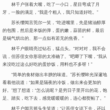
林千户张着大嘴，吃了一小口，星目弯成了月
牙，一脸的满足，“我是个粗人，我只知道好吃。”
苏长缨闻言莞尔一笑，“吃进嘴里，先是猪油醇厚
的包围，然后是米饭的弹，蛋的嫩，蒜苗的鲜，最后
是锅气烘出的、那一点似有若无的焦香。”
林千户眼睛亮过钻石，猛点头。“对对对，我不会
说，但苏侄女你形容的太准确了。”吧唧了下嘴，“我从
来没吃过这么好吃的蛋炒饭，用料也不多呀！”
“简单的食材做出丰腴的味道。”苏长缨眸光深邃地
看着他说道：“如果是隔夜的冷饭，做出来会更加的
好。”想了想道：“怎么说呢？是穷日子里开出的花，饱
足、踏实，吃下去，感觉暖暖暖的，连心都熨帖了。”
林千户闻言摇头失笑道：“让苏侄女说下去，还以