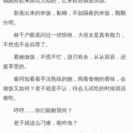
锅她拎起来跟玩儿似的，让米粒在锅底弹跳。
新蒸出来的米饭，黏糊，不如隔夜的米饭，颗颗
分明。
林千户眼底闪过一丝惊艳，大侄女是真有能力，
不然也不会自荐了。
看她做饭，不慌不忙，游刃有余，从从容容，还
挺享受的。
秦同知看着手法熟练的她，闻着食物的香味，会
做饭又如何？老子就是不认，待会儿试吃的时候就说
难吃。
哼哼……你们能耐我何？
老子就这么刁难，能咋地？