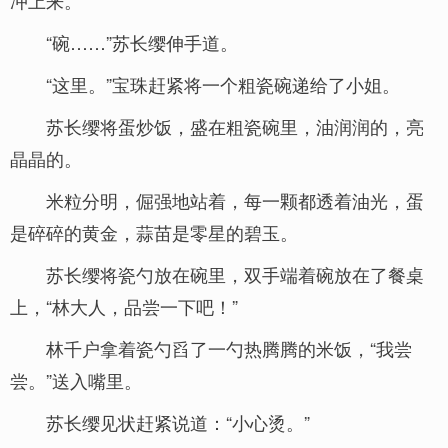
冲上来。
“碗……”苏长缨伸手道。
“这里。”宝珠赶紧将一个粗瓷碗递给了小姐。
苏长缨将蛋炒饭，盛在粗瓷碗里，油润润的，亮
晶晶的。
米粒分明，倔强地站着，每一颗都透着油光，蛋
是碎碎的黄金，蒜苗是零星的碧玉。
苏长缨将瓷勺放在碗里，双手端着碗放在了餐桌
上，“林大人，品尝一下吧！”
林千户拿着瓷勺舀了一勺热腾腾的米饭，“我尝
尝。”送入嘴里。
苏长缨见状赶紧说道：“小心烫。”