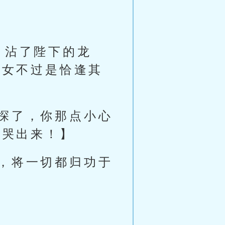
，沾了陛下的龙
小女不过是恰逢其
探了，你那点小心
地哭出来！】
，将一切都归功于