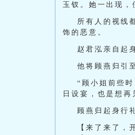
玉钗。她一出现，
所有人的视线
饰的恶意。
赵君泓亲自起
他将顾燕归引
“顾小姐前些
日设宴，也是想再
顾燕归起身行
【来了来了，