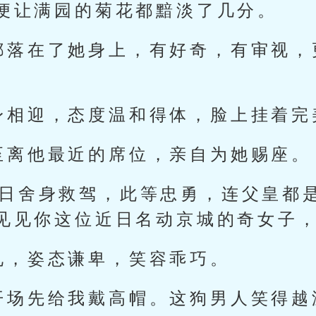
便让满园的菊花都黯淡了几分。
都落在了她身上，有好奇，有审视，
身相迎，态度温和得体，脸上挂着完
至离他最近的席位，亲自为她赐座。
时日舍身救驾，此等忠勇，连父皇都
见见你这位近日名动京城的奇女子，
礼，姿态谦卑，笑容乖巧。
开场先给我戴高帽。这狗男人笑得越