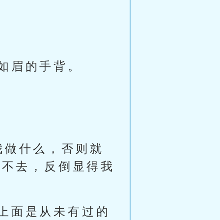
如眉的手背。
我做什么，否则就
是不去，反倒显得我
上面是从未有过的