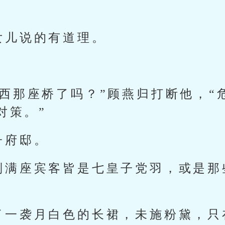
女儿说的有道理。
城西那座桥了吗？”顾燕归打断他，“
对策。”
子府邸。
则满座宾客皆是七皇子党羽，或是那
了一袭月白色的长裙，未施粉黛，只