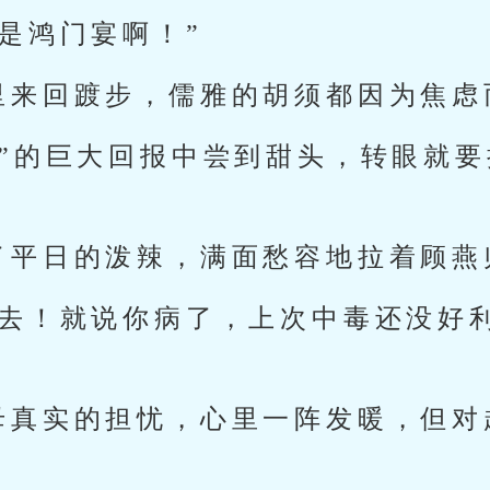
是鸿门宴啊！”
里来回踱步，儒雅的胡须都因为焦虑
人”的巨大回报中尝到甜头，转眼就
了平日的泼辣，满面愁容地拉着顾燕
不去！就说你病了，上次中毒还没好
母真实的担忧，心里一阵发暖，但对