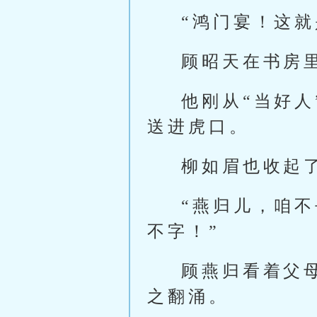
“鸿门宴！这就
顾昭天在书房
他刚从“当好
送进虎口。
柳如眉也收起
“燕归儿，咱
不字！”
顾燕归看着父
之翻涌。