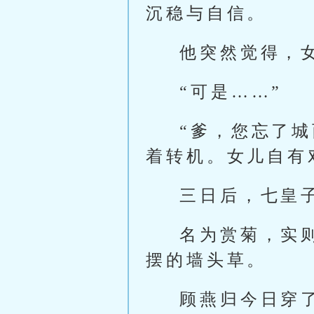
沉稳与自信。
他突然觉得，
“可是……”
“爹，您忘了
着转机。女儿自有
三日后，七皇
名为赏菊，实
摆的墙头草。
顾燕归今日穿