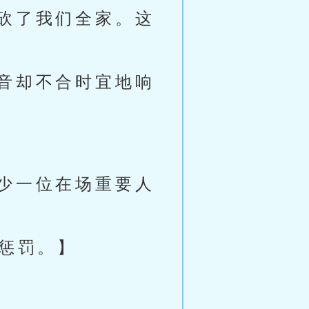
砍了我们全家。这
音却不合时宜地响
少一位在场重要人
”惩罚。】