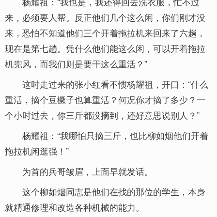
杨耀祖：“我也是，我还得回去洗衣服，忙不过
来，必须要人帮。反正他们几个这么闲，你们刚才没
来，恐怕不知道他们三个开着拖拉机来回来了六趟，
现在是第七趟。凭什么他们能这么闲，可以开着拖拉
机兜风，而我们则是要干这么重活？”
这时走过来的张小红看不惯杨耀祖，开口：“什么
重活，摘个豆橛子也算重活？何况你才摘了多少？一
个小时过去，你三斤都没摘到，还好意思说别人？”
杨耀祖：“我哪怕只摘三斤，也比柳如烟他们开着
拖拉机闲逛强！”
为首的兵哥皱眉，上面早就发话。
这个柳如烟同志是他们在找的那位的学生，本身
就精通修理和改造各种机械的能力。