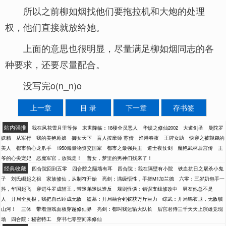
所以之前柳如烟找他们要拖拉机和大炮的处理
权，他们直接就放给她。
上面的意思也很明显，尽量满足柳如烟同志的各
种要求，还要尽量配合。
没写完o(n_n)o
上一章
目 录
下一章
存书签
站内强推
我在风花雪月里等你
末世降临：18楼全员恶人
华娱之修仙2002
大道剑圣
曼陀罗
妖精
从军行
我的美艳师娘
御女天下
盲人按摩师 苏倩
渔港春夜
王牌女助
快穿之被觊觎的
美人
都市偷心龙爪手
1950海量物资交国家
都市之最强兵王
道士夜仗剑
魔艳武林后宫传
王
爷的心尖宠妃
恶魔军官，放我走！
普女，梦里的男神们找来了！
经典收藏
四合院回到五零
四合院之隔墙有耳
四合院：我在隔壁有小院
铁血抗日之屠杀小鬼
子
刘氏崛起之祖
家族修仙，从制符开始
亮剑：满级悟性，手搓M1加兰德
六零：三岁奶包手一
抖，华国起飞
穿进斗罗成辅王，带迷弟迷妹造反
规则怪谈：错误支线修改中
男友他总不是
人
开局全灵根，我把自己睡成无敌
盗墓：开局融合蚂蚁获万斤巨力
综武：开局锦衣卫，无敌镇
山河！
三体
带着游戏面板穿越修仙界
亮剑：都叫我运输大队长
后宫君侍三千天天上演雄竞现
场
四合院：秘密特工
穿书七零空间来修仙