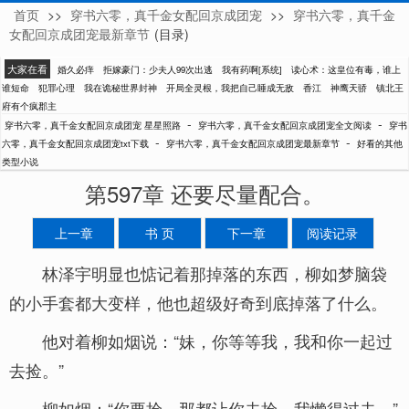
首页
>>
穿书六零，真千金女配回京成团宠
>>
穿书六零，真千金
星星照路
女配回京成团宠最新章节
(目录)
大家在看
婚久必痒
拒嫁豪门：少夫人99次出逃
我有药啊[系统]
读心术：这皇位有毒，谁上
谁短命
犯罪心理
我在诡秘世界封神
开局全灵根，我把自己睡成无敌
香江
神鹰天骄
镇北王
府有个疯郡主
-
-
穿书六零，真千金女配回京成团宠 星星照路
穿书六零，真千金女配回京成团宠全文阅读
穿书
-
-
六零，真千金女配回京成团宠txt下载
穿书六零，真千金女配回京成团宠最新章节
好看的其他
类型小说
第597章 还要尽量配合。
上一章
书 页
下一章
阅读记录
林泽宇明显也惦记着那掉落的东西，柳如梦脑袋
的小手套都大变样，他也超级好奇到底掉落了什么。
他对着柳如烟说：“妹，你等等我，我和你一起过
去捡。”
柳如烟：“你要捡，那都让你去捡，我懒得过去。”