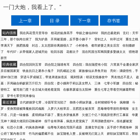
一门大炮，我看上了。”
上一章
目 录
下一章
存书签
站内强推
我在风花雪月里等你
校花的贴身高手
华娱之修仙2002
我的总裁老妈
玄幻：天牢
三年，那个纨绔出狱了
我为炉鼎
开局被退婚，反手娶小姨子？
背剑之人
剑卒过河
重生之桃
李满天下
挑肥拣瘦
封总，太太想跟你离婚很久了
小村春色
都市娇妻之美女后宫
你别撒娇
了
年代57：从带领家人进城开始
轮回乐园
花都太子
混在民国当军阀我要多娶姨太太
猎艳谱
群芳
经典收藏
四合院回到五零
四合院之隔墙有耳
四合院：我在隔壁有小院
六零真千金遭全家厌
弃后被国家宠
铁血抗日之屠杀小鬼子
刘氏崛起之祖
家族修仙从养鱼开始
亮剑：满级悟性，手
搓M1加兰德
穿进斗罗成辅王，带迷弟迷妹造反
规则怪谈：错误支线修改中
男友他总不是人
盗
墓：开局融合蚂蚁获万斤巨力
四合院：娄小娥和于莉以及女野人
三体
七零小军嫂
四合院：秘
密特工
被骂丧门星？全京城大佬抢着宠我
在极寒废墟当太阳神
重生七零之带着空间嫁最野糙
汉
穿书七零空间来修仙
最近更新
古代娇娘穿七零，冷面军官沦陷了
御兽小师妹穿越，全村猪猪听号令
疯柳腰
斗
罗：变身黑猫被降魔捡回武魂殿
入梦六大校草后，丑肥恶女被亲哭
恶毒继母带崽吃香喝辣
女主
不语，只是一味修炼
柔弱师妹不舔了，重生杀穿修真界
欠债三个亿？我诡异世界打工暴富
华夏
无神？满级大佬回归召唤诸神
假千金有弹幕，疯批夫君宠疯了
开局强吻贵校F4，假名媛被宠
疯
社恐小主播，钓疯各路神豪
仙尊每天都在骂我不成器
直播玄学赶海：反手捞个男模海神
国
公府丫鬟内卷日常
竹马的偏爱藏不住
妹宝随爸入赘，反被继兄们宠上天
娇软妹宝随军后，禁欲
军官沦陷了
点金