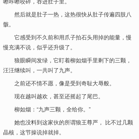
嚓咔嚓咬碎，吞进肚子里。
然后就是肚子一热，这热很快从肚子传遍四肢八
骸。
它感受到不久前和用爪子拍石头用掉的能量，慢
慢充满不说，似乎还升级了。
狼眼瞬间发绿，它盯着柳如烟手里剩下的三颗，
汪汪继续叫，一共叫了九声。
之前还不情不愿，像是受到奇耻大辱般。
现在越叫越欢，甚至还摇起了尾巴。
柳如烟：“九声三颗，全给你。”
她也没料到这家伙的所谓狼王尊严， 比不过几颗
晶核，这节操说掉就掉。