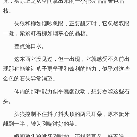
兜，实际上是从空间拿出来的一小把亮晶晶金色晶
核。
头狼和柳如烟吵急眼，正要龇牙时，它忽然双眼
一凝，紧紧盯着柳如烟掌心的晶核。
差点流口水。
这东西它没见过，但一出现，它就感受不久前出
现那种能够让爪子更坚硬和锋利的能力，似乎对这些
金色的石头异常渴望。
体内的那种能力似乎蠢蠢欲动，想要吞噬这些石
头。
头狼控制不住抖了抖头顶的两只耳朵，原本龇牙
龇到一半，转为咧嘴讨好的笑。
瞬间整头狼呲牙咧嘴的，还抖着耳朵，好不滑