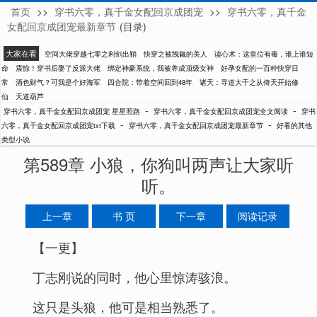
首页
>>
穿书六零，真千金女配回京成团宠
>>
穿书六零，真千金
星星照路
女配回京成团宠最新章节
(目录)
大家在看
空间大佬穿越七零之利剑出鞘
快穿之被觊觎的美人
读心术：这皇位有毒，谁上谁短
命
震惊！穿书后娶了反派大佬
绑定神豪系统，我被养成顶级女神
好孕女配的一百种快穿日
常
酒色财气？可我是个好海军
四合院：带着空间回到48年
诸天：寻道大千之从倚天开始修
仙
天道葫芦
-
-
穿书六零，真千金女配回京成团宠 星星照路
穿书六零，真千金女配回京成团宠全文阅读
穿书
-
-
六零，真千金女配回京成团宠txt下载
穿书六零，真千金女配回京成团宠最新章节
好看的其他
类型小说
第589章 小狼，你狗叫两声让大家听
听。
上一章
书 页
下一章
阅读记录
【一更】
丁志刚说的同时，他心里惊涛骇浪。
这只是头狼，他可是相当熟悉了。