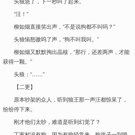
头狼急了，下一秒叫了起来。
“汪！”
柳如烟直接笑出声，“不是说狗都不叫吗？”
头狼恼怒嗷呜了声，“狗不叫我叫。”
柳如烟又默默掏出晶核，“那行，还差两声，才能
获得一颗。”
头狼：“……”
【二更】
原本吵架的众人，听到狼王那一声汪都惊呆了，
纷纷停下来。
刚才他们太吵，难道是听到幻觉了？
丁家村没有狗，因为有狼经常来，狗崽子一到嗅