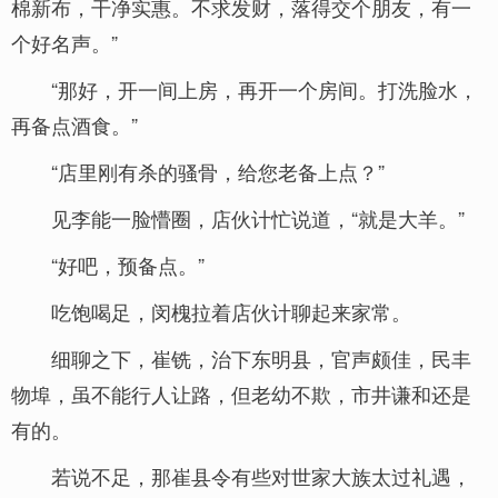
棉新布，干净实惠。不求发财，落得交个朋友，有一
个好名声。”
“那好，开一间上房，再开一个房间。打洗脸水，
再备点酒食。”
“店里刚有杀的骚骨，给您老备上点？”
见李能一脸懵圈，店伙计忙说道，“就是大羊。”
“好吧，预备点。”
吃饱喝足，闵槐拉着店伙计聊起来家常。
细聊之下，崔铣，治下东明县，官声颇佳，民丰
物埠，虽不能行人让路，但老幼不欺，市井谦和还是
有的。
若说不足，那崔县令有些对世家大族太过礼遇，