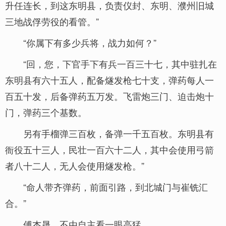
升任连长，到这东明县，负责仪封、东明、濮州旧城
三地战俘劳役的看管。”
“你属下有多少兵将，战力如何？”
“回，您，下官手下有兵一百三十七，其中驻扎在
东明县有六十五人，配备燧发枪七十支，弹药每人一
百五十发，后备弹药五万发。飞雷炮三门、迫击炮十
门，弹药三个基数。
另有手榴弹三百枚，备弹一千五百枚。东明县有
衙役五十三人，民壮一百六十二人，其中会使用弓箭
者八十二人，无人会使用燧发枪。”
“命人带齐弹药，前面引路，到北城门与崔铣汇
合。”
傅杰晟，不由自主看一眼高猛，