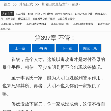
首页
>>
其名曰武
>>
其名曰武最新章节
(目录)
汉唐盛世
大家在看
军工科技
织明
科举，寒门状元
想当皇帝的领主
民国之铁血少帅
我的谍战岁
月
盛唐日月
神话版三国
铁血残明之南洋崛起
抗日之英雄传奇
-
-
-
-
其名曰武 汉唐盛世
其名曰武全文阅读
其名曰武txt下载
其名曰武最新章节
好看的历史
军事小说
第397章 不管！
上一章
书 页
下一章
阅读记录
崔铣，是个人才。这般以毒攻毒才是对付圣母的
最佳手段。相信，至少东明县再不会出现这等情况。
至于李袁氏一家，能为大明百姓起到警示作用，
也算死得其所。再者，大明不也为你们一家报仇了
嘛。
倭奴没放下屠刀，你一家成没成佛，这便不得而