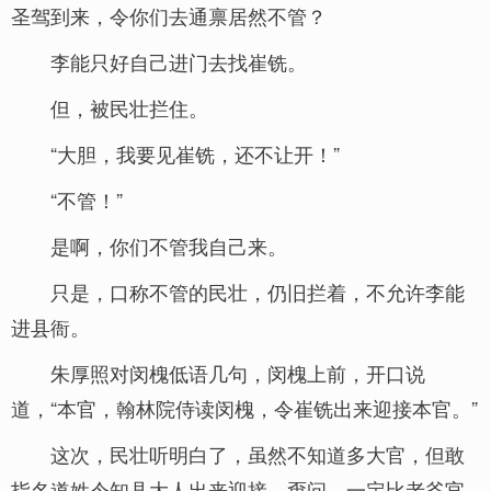
圣驾到来，令你们去通禀居然不管？
李能只好自己进门去找崔铣。
但，被民壮拦住。
“大胆，我要见崔铣，还不让开！”
“不管！”
是啊，你们不管我自己来。
只是，口称不管的民壮，仍旧拦着，不允许李能
进县衙。
朱厚照对闵槐低语几句，闵槐上前，开口说
道，“本官，翰林院侍读闵槐，令崔铣出来迎接本官。”
这次，民壮听明白了，虽然不知道多大官，但敢
指名道姓令知县大人出来迎接，甭问，一定比老爷官