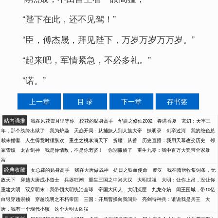
“陛下在此，还不见驾！”
“臣，傅杰晟，拜见陛下，万岁万岁万万岁。”
“起来吧，军情紧急，不必多礼。”
“诺。”
上一章
目 录
下一章
存书签
站内强推
我在风花雪月里等你
校花的贴身高手
华娱之修仙2002
春满香夏
玄幻：天牢三
年，那个纨绔出狱了
我为炉鼎
天崩开局：从捕妖人到人族大帝
扶明录
剑卒过河
我的绝色总
裁未婚妻
人生得意时须纵欢
重生之桃李满天下
折腰
从善
历史直播：我用天幕改变历史
邻
家雪姨
太古剑神
我是你情敌，不是你老婆！
你别撒娇了
重生九零：我中百万大奖带全家暴
富
经典收藏
女总裁的贴身高手
我在大唐做战神
抗日之铁血使命
覆汉
我在隋唐收集词条，无
敌天下
穿越大唐成小道士
兵器狂潮
重生三国之中兴大汉
大明世祖
大明：让你上吊，没让你
重建大明
双穿明末：我带领大明统治全球
帝国大闲人
大明流匪
九龙夺嫡
闯王围城，带10亿
白银穿越崇祯
穿越晚明之不朽帝国
三国：开局曹操向我问卦
亮剑特种兵：谁说我是兵王
大
唐，我有一个现代小镇
这个大明太凶猛