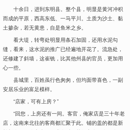
十余日，进到东明县。整个县，明显是黄河冲积
而成的平原，西高东低、一马平川。土质为沙土、黏
土掺杂，若无黄患，自是鱼米之乡。
看大堤，转弯处明显用条石加固，还用水泥勾
缝，看来，这水泥的推广已经遍地开花了。流急处，
还修建了斜墙，这崔铣，比其他州县的官员，更加用
心一些。
县城里，百姓虽行色匆匆，但均面带喜色，一副
安居乐业的富足模样。
“店家，可有上房？”
“回您，上房还有一间。客官，俺家店是三十年老
店，这南来北往的客商都汇聚于此。铺的盖的都是新