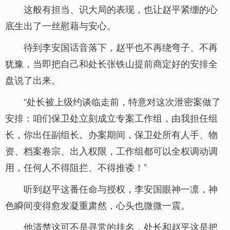
这般有担当、识大局的表现，也让赵平紧绷的心
底生出了一丝慰藉与安心。
待到李安国话音落下，赵平也不再绕弯子、不再
犹豫，当即把自己和处长张铁山提前商定好的安排全
盘说了出来。
“处长被上级约谈临走前，特意对这次泄密案做了
安排：咱们保卫处立刻成立专案工作组，由我担任组
长，你出任副组长。办案期间，保卫处所有人手、物
资、档案卷宗、出入权限，工作组都可以全权调动调
用，任何人不得阻拦、不得推诿！”
听到赵平这番任命与授权，李安国眼神一凛，神
色瞬间变得愈发凝重肃然，心头也微微一震。
他清楚这可不是寻常的挂名，处长和赵平这是把