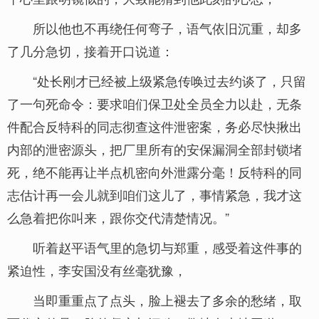
所以他也不再绕任何弯子，语气依旧沉重，却多
了几分急切，接着开口说道：
“处长刚才已经被上级紧急传唤过去约谈了，只留
了一句死命令：要求咱们保卫处全员全力以赴，无条
件配合反特科的同志彻查这件泄密案，务必尽快揪出
内部的泄密源头，把厂里所有的安保漏洞全部封锁堵
死，绝不能再让半点机密向外泄露分毫！反特科的同
志估计再一会儿就到咱们这儿了，事情紧急，我才这
么急着把你叫来，跟你交代清楚情况。”
听着赵平语气里的急切与郑重，感受着这件事的
紧迫性，李安国没有丝毫犹豫，
当即重重点了点头，脸上褪去了多余的愁绪，取