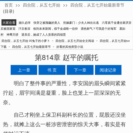
首页
>>
四合院，从五七开始
>>
四合院，从五七开始最新章节
叫兔子的小萝卜
(目录)
大家在看
婚久必痒
快穿之被觊觎的美人
拒嫁豪门：少夫人99次出逃
六零真千金遭全家厌弃
后被国家宠
汴京春深
收到未来新闻，假千金成唯一信仰
酒色财气？可我是个好海军
寡妇
村
神鹰天骄
退亲后，她成了人人羡慕的四福晋
-
-
四合院，从五七开始 叫兔子的小萝卜
四合院，从五七开始全文阅读
四合院，从五七开始txt
-
-
下载
四合院，从五七开始最新章节
好看的其他类型小说
第814章 赵平的嘱托
上一章
书 页
下一章
阅读记录
明白了整件事的严重性，李安国的眉头瞬间紧紧
拧起，眉宇间满是凝重，脸上也笼上一层深深的无
奈。
自己才刚坐上保卫科副科长的位置，屁股还没坐
热，就摊上这么一桩涉密泄密的惊天大事，着实是有