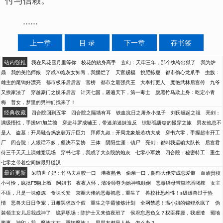
......
上一章
目 录
下一章
存书签
站内强推
我在风花雪月里等你
校花的贴身高手
玄幻：天牢三年，那个纨绔出狱了
我为炉
鼎
我的美艳师娘
穿成70炮灰女知青，我摆烂了
天官赐福
挑肥拣瘦
都市偷心龙爪手
虫族：
雄主的尾钩好漂亮
都市极乐后后宫
官榜
都市之最强兵王
大奉打更人
魔艳武林后宫传
九爷
又挨家法了
穿越豪门之娱乐后宫
计灭七国，屠遍天下，第一毒士
腹黑竹马欺上身：吃定小青
梅
普女，梦里的男神们找来了！
经典收藏
四合院回到五零
四合院之隔墙有耳
铁血抗日之屠杀小鬼子
刘氏崛起之祖
亮剑：
满级悟性，手搓M1加兰德
穿进斗罗成辅王，带迷弟迷妹造反
综影视唐糖的慢穿之旅
男友他总不
是人
盗墓：开局融合蚂蚁获万斤巨力
拜师九叔：开局龙象般若功大成
穿书六零，手握超市开工
厂
四合院：人狠话不多，坚决不妥协
三体
阴阳生涯：镇尸
亮剑：都叫我运输大队长
后宫君
侍三千天天上演雄竞现场
穿书七零，我成了大杂院的炮灰
七零小军嫂
四合院：秘密特工
重生
七零之带着空间嫁最野糙汉
最近更新
呆萌世子妃：竹马夫君咬一口
港夜熟色
偷亲一口，阴郁大佬变成恋爱脑
血族贵校
小可怜，疯批F5吻上瘾
阿姐书
夜夜入怀，清冷师尊为她神魂颠倒
恶毒继母带崽吃香喝辣
女主
不语，只是一味修炼
食味长安
京圈大佬的恶毒初恋，重生了
兽校社恐雌性！s级雄兽过于热
情
恶兽夫日日争宠，丑雌哭求放个假
重生之学霸修炼计划
全网禁惹！温小姐的锦鲤杀疯了
伪
装领主女儿后我成神了
诡异职场：陈护士又来值夜班了
侯府忘恩负义？权臣撑腰，我虐渣
蜀地
酱事
神印：我，魔族太女，重铸魔族！
男朋友都是人外，怎么办？