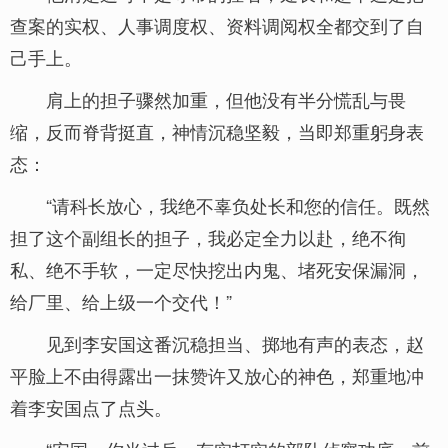
查案的实权、人事调度权、资料调阅权全都交到了自
己手上。
肩上的担子骤然加重，但他没有半分慌乱与畏
缩，反而脊背挺直，神情沉稳坚毅，当即郑重躬身表
态：
“请科长放心，我绝不辜负处长和您的信任。既然
担了这个副组长的担子，我必定全力以赴，绝不徇
私、绝不手软，一定尽快挖出内鬼、堵死安保漏洞，
给厂里、给上级一个交代！”
见到李安国这番沉稳担当、掷地有声的表态，赵
平脸上不由得露出一抹赞许又放心的神色，郑重地冲
着李安国点了点头。