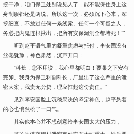
挖干净，咱们保卫处别说见人了，能不能保住身上这
身制服都还是两说。所以这一次，必须沉下心来，深
挖细查，不放过任何一条线索、任何一个可疑之人，
务必把内鬼连根揪出，把所有安保漏洞全都堵死！””
听到赵平语气里的凝重焦虑与托付，李安国没有
丝毫犹豫，神色肃然，沉声开口：
“科长，您不用说，我心里都明白！覆巢之下安有
完卵。我身为保卫科副科长，厂里出了这么严重的泄
密大案，我责无旁贷，理应扛起这份责任。”
见到李安国脸上沉稳果决的坚定神色，赵平悬着
的心也悄然松了一口气。
其实他本心并不想刻意给李安国太大的压力，
可这次涉密钢材泄密事件实在太过重大，性质恶