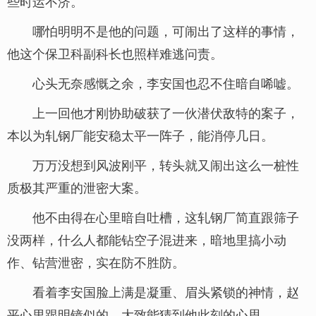
些时运不济。
哪怕明明不是他的问题，可闹出了这样的事情，
他这个保卫科副科长也照样难逃问责。
心头无奈感慨之余，李安国也忍不住暗自唏嘘。
上一回他才刚协助破获了一伙潜伏敌特的案子，
本以为轧钢厂能安稳太平一阵子，能消停几日。
万万没想到风波刚平，转头就又闹出这么一桩性
质极其严重的泄密大案。
他不由得在心里暗自吐槽，这轧钢厂简直跟筛子
没两样，什么人都能钻空子混进来，暗地里搞小动
作、钻营泄密，实在防不胜防。
看着李安国脸上满是凝重、眉头紧锁的神情，赵
平心里跟明镜似的，大致能猜到他此刻的心思，