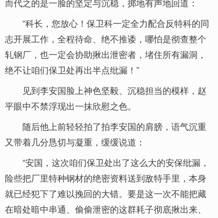
而代之的是一脸的坚定与沉稳，掷地有声地回道：
“科长，您放心！保卫科一定全力配合反特科的同
志开展工作，全程待命、绝不推诿，哪怕是彻查整个
轧钢厂，也一定会协助揪出泄密者，堵住所有漏洞，
绝不让咱们保卫处再出半点纰漏！”
见到李安国脸上神色坚毅、沉稳担当的模样，赵
平眼中不禁浮现出一抹欣慰之色。
随后他上前轻轻拍了拍李安国的肩膀，语气沉重
又带着几分恳切与凝重，缓缓说道：
“安国，这次咱们保卫处出了这么大的安保纰漏，
险些把厂里特种钢材的绝密资料送到敌特手里，本身
就已经犯下了难以挽回的大错。要是这一次不能把藏
在暗处暗中串通、偷偷泄密的这群耗子彻底揪出来、