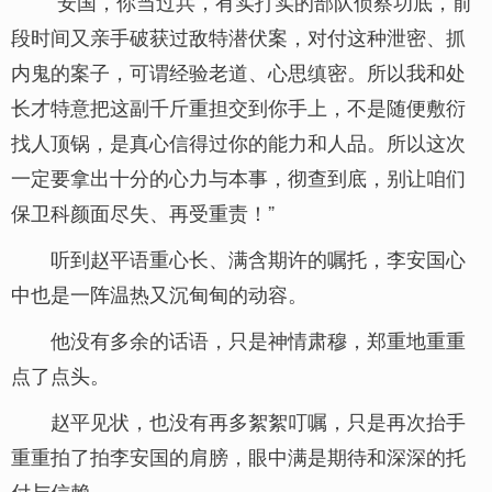
“安国，你当过兵，有实打实的部队侦察功底，前
段时间又亲手破获过敌特潜伏案，对付这种泄密、抓
内鬼的案子，可谓经验老道、心思缜密。所以我和处
长才特意把这副千斤重担交到你手上，不是随便敷衍
找人顶锅，是真心信得过你的能力和人品。所以这次
一定要拿出十分的心力与本事，彻查到底，别让咱们
保卫科颜面尽失、再受重责！”
听到赵平语重心长、满含期许的嘱托，李安国心
中也是一阵温热又沉甸甸的动容。
他没有多余的话语，只是神情肃穆，郑重地重重
点了点头。
赵平见状，也没有再多絮絮叮嘱，只是再次抬手
重重拍了拍李安国的肩膀，眼中满是期待和深深的托
付与信赖。