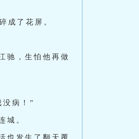
底碎成了花屏。
江驰，生怕他再做
我没病！”
连城。
活也发生了翻天覆