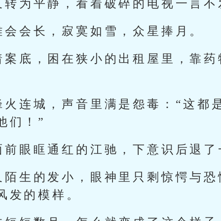
又转为平静，看着破碎的电视一言不
雄会会长，寂寞如雪，众星捧月。
着案底，困在狭小的出租屋里，靠药
烽火连城，声音里满是怨毒：“这都
他们！”
面前眼眶通红的江驰，下意识后退了
又陌生的发小，眼神里只剩惊愕与恐
风发的模样。