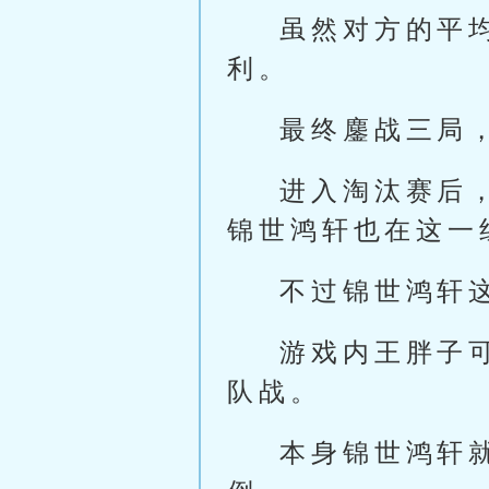
虽然对方的平
利。
最终鏖战三局
进入淘汰赛后
锦世鸿轩也在这一
不过锦世鸿轩
游戏内王胖子
队战。
本身锦世鸿轩