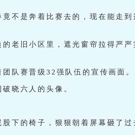
毕竟不是奔着比赛去的，现在能走到
边的老旧小区里，遮光窗帘拉得严严
着团队赛晋级32强队伍的宣传画面。
到破晓六人的头像。
屁股下的椅子，狠狠朝着屏幕砸了过