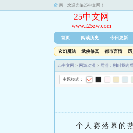
亲，欢迎光临25中文网！
25中文网
www.i25zw.com
首页
阅读历史
今日更新
玄幻魔法
武侠修真
都市言情
历
25中文网
>
网游动漫
>
网游：别叫我肉
主题模式：
个人赛落幕的