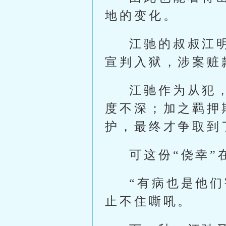
地的变化。
江驰的叔叔江
宣判入狱，涉案赃
江驰作为从犯
度不深；加之羁押
护，最终才争取到
可这份“侥幸
“有病也是他
止不住嘶吼。