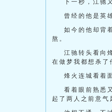
下一秒，江驰
曾经的他是英
如今的他却背
熬。
江驰转头看向
在做梦我都想杀了
烽火连城看着
看着眼前熟悉
起了两人之前意气