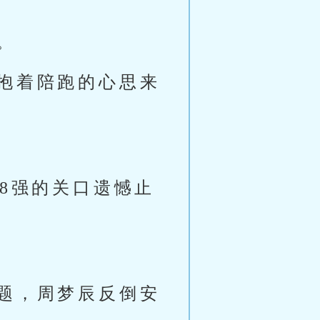
。
抱着陪跑的心思来
8强的关口遗憾止
题，周梦辰反倒安