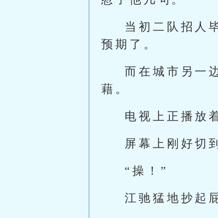
当初二队招人
预期了。
而在城市另一
藉。
电视上正播放
屏幕上刚好切
“操！”
江驰猛地抄起