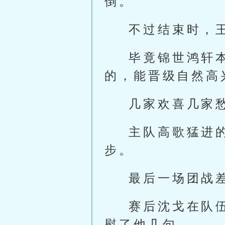
倒。
不过结束时，
毕竟锦世鸿轩
的，能晋级自然高
几家欢喜几家
主队高歌猛进
步。
最后一场团战
赛后沈戈在队
慰了他几句。