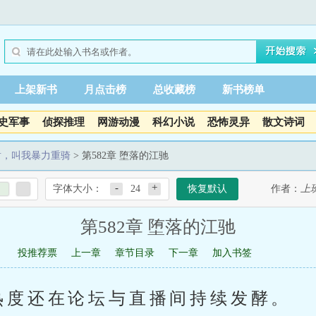
上架新书
月点击榜
总收藏榜
新书榜单
史军事
侦探推理
网游动漫
科幻小说
恐怖灵异
散文诗词
盾，叫我暴力重骑
> 第582章 堕落的江驰
-
+
字体大小：
24
恢复默认
作者：
上
第582章 堕落的江驰
投推荐票
上一章
章节目录
下一章
加入书签
热度还在论坛与直播间持续发酵。