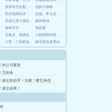
快穿年代女配，从末世囤货开始
他的小撩精
民间诡闻实录：堪舆宗师
抗战：李云龙，你二叔当师长了？
穿成七零小寡妇，假死丈夫回来了
炼神领域
御神天宗
凤囚凰
互换后，我俩在恋综人设全崩了
小奶团萌化啦，督军全家抢着吸崽
六零：三岁奶包手一抖，华国起飞
柳无邪徐凌雪仙界第一赘婿最新章节在线阅读
5章 外公与舅舅
章 万剑杀
9章 凌尘的后手！古棋！棋艺杀伐
6章 凌尘必死！
剑经