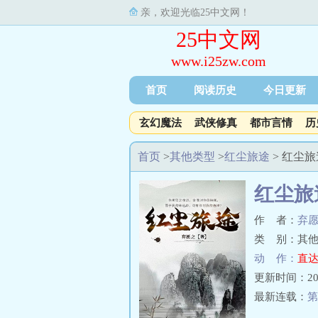
亲，欢迎光临25中文网！
25中文网
www.i25zw.com
首页
阅读历史
今日更新
玄幻魔法
武侠修真
都市言情
历
首页
>
其他类型
>
红尘旅途
> 红尘
红尘旅
作 者：
弃
类 别：其他
动 作：
直达
更新时间：2023-
最新连载：
第