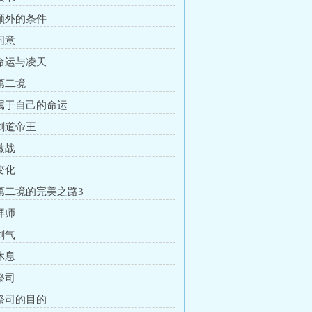
 额外的条件
同意
 命运与凌天
 第二境
 属于自己的命运
 剑道帝王
激战
变化
 第二境的完美之路3
拜师
剑气
休息
祭司
 祭司的目的