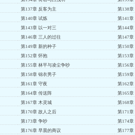
第137章 反客为主
第138
第140章 试炼
第141
第143章 以一对三
第144章
第146章 三人的过往
第147
第149章 新的种子
第150章
第152章 怀抱
第153
第155章 林平与凌尘争吵
第156
第158章 锦衣男子
第159
第161章 守夜
第162章
第164章 传送阵
第165章
第167章 木灵城
第168章
第170章 故人之后
第171章
第173章 争吵
第174
第176章 早晨的商议
第177