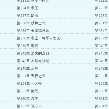
第221章 享受与痛苦
第222
第224章 帝王
第225
第227章 箭雨
第228
第230章 鼓舞士气
第231章
第233章 玉玺镇神凤
第234章
第236章 帝王，将军与农夫
第237章
第239章 遗言
第240章
第242章 消失的宫殿
第243章
第245章 木斧与骨铠
第246章
第248章 启灵
第249章
第251章 五行之气
第252
第254章 开天斧
第255章
第257章 赌战
第258章
第260章 温宁
第261
第263章 战方木
第264章