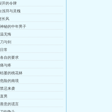
 裂开的令牌
 白浅羽与灵槐
 赵长风
章 神秘的中年男子
 温无悔
 刀与剑
 日常
章 各自的要求
 痛与疼
章 枯萎的桃花林
章 危险的南境
章 禁忌来袭
 直男
章 善意的谎言
章 刀剑争斗