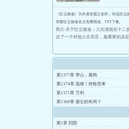
《红尘旅途》为作者弃愿之创作，作品红尘
弹窗红尘旅途全文免费阅读、TXT下载。
简介:关于红尘旅途：入坑谨慎在十二
出了一个对他人生而言，最重要的决
第1377章 李山，孤狗
第1374章 温雄！持枪而来
第1371章 万剑
第1368章 凌尘的布局？
第1章 烈阳