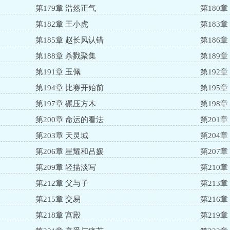
第179章 浩然正气
第180
第182章 王小虎
第183章
第185章 赵长风认错
第186
第188章 杀戮聚集
第189
第191章 玉佩
第192章
第194章 比赛开始前
第195
第197章 碾压方木
第198
第200章 命运的看法
第201章
第203章 天灵城
第204
第206章 星耀和吕媛
第207
第209章 轻描淡写
第210
第212章 父与子
第213
第215章 交易
第216
第218章 宫殿
第219