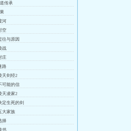
人道传承
结果
渡河
时空
 过往与原因
凌战
村庄
迷路
 凌天剑经2
 不可能的信
 凌天凌家2
 决定生死的剑
 五大家族
选择
读书