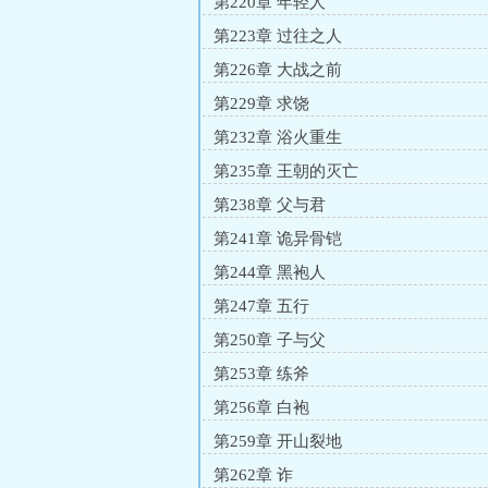
第220章 年轻人
第223章 过往之人
第226章 大战之前
第229章 求饶
第232章 浴火重生
第235章 王朝的灭亡
第238章 父与君
第241章 诡异骨铠
第244章 黑袍人
第247章 五行
第250章 子与父
第253章 练斧
第256章 白袍
第259章 开山裂地
第262章 诈