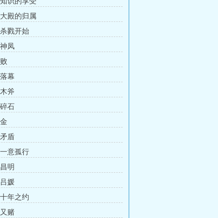
章 知识的享受
章 大殿的归属
章 杀戮开始
 神凤
 败
 落幕
 木斧
 碎石
 金
 矛盾
章 一意孤行
 昌明
 吕媛
章 十年之约
 又赌