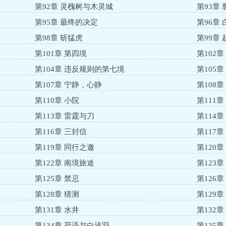
第92章 灵槐树与木灵城
第93章
第95章 最终的决定
第96章
第98章 斩猛虎
第99章
第101章 第四境
第102
第104章 违反规则的第七境
第105章
第107章 宁静，心静
第108章
第110章 小院
第111章
第113章 雷霆与刀
第114
第116章 三封信
第117章
第119章 同行之邀
第120
第122章 南境旅途
第123
第125章 禁忌
第126
第128章 猜测
第129章
第131章 水井
第132
第134章 荷语与白浅羽
第135