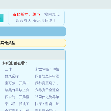
错缺断章、加书：
站内短信
后台有人,会尽快回复！
其他类型
妹纸们都在看：
三体
末世降临：18楼全员恶人
婚久必痒
四合院之从街溜子到反特先锋
宝可梦：开局一只美纳斯和君主蛇
我都卖豆腐了，怎么和穿越女斗
腹黑竹马欺上身：吃定小青梅
六零真千金遭全家厌弃后被国家宠
四合院：开局概念技能开辟空间
祁同伟之警界第一人
穿书后，我成了极品好婆婆
快穿：甜诱！锦鲤太撩太好孕
全家穿越：古代生存十八法
穿越原始深山，种田，养鸡，养兔