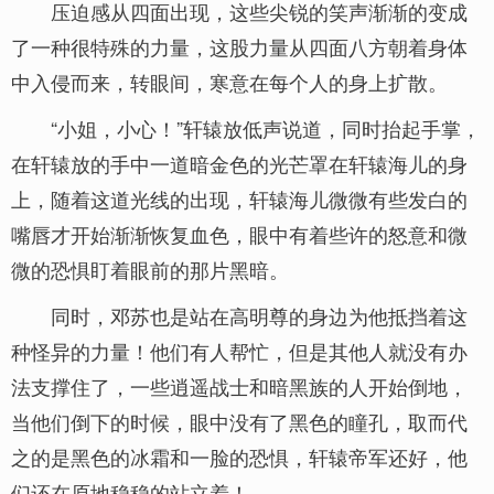
压迫感从四面出现，这些尖锐的笑声渐渐的变成
了一种很特殊的力量，这股力量从四面八方朝着身体
中入侵而来，转眼间，寒意在每个人的身上扩散。
“小姐，小心！”轩辕放低声说道，同时抬起手掌，
在轩辕放的手中一道暗金色的光芒罩在轩辕海儿的身
上，随着这道光线的出现，轩辕海儿微微有些发白的
嘴唇才开始渐渐恢复血色，眼中有着些许的怒意和微
微的恐惧盯着眼前的那片黑暗。
同时，邓苏也是站在高明尊的身边为他抵挡着这
种怪异的力量！他们有人帮忙，但是其他人就没有办
法支撑住了，一些逍遥战士和暗黑族的人开始倒地，
当他们倒下的时候，眼中没有了黑色的瞳孔，取而代
之的是黑色的冰霜和一脸的恐惧，轩辕帝军还好，他
们还在原地稳稳的站立着！