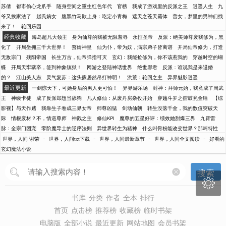
苏倩
都市偷心龙爪手
随身空间之重生红色年代
官榜
我成了游戏里的反派之王
逍遥人生
九
爷又挨家法了
赵氏嫡女
腹黑竹马欺上身：吃定小青梅
遮天之苍天霸体
普女，梦里的男神们找
来了！
轮回乐园
经典收藏
海岛超凡大领主
身为仙尊的我被无限羞辱
永恒圣帝
反派：绝美师尊废我修为，黑
化了
开局坐拥三千大世界！
赘婿神皇
仙为仆，帝为奴，满宗弟子皆离谱
开局仙帝修为，打造
无敌宗门
残阳帝国
长生万古，仙帝弹指可灭
玄幻：我能捡修为，你不该惹我的
穿越时空的蝴
蝶
开局天牢狱卒，签到神象镇狱！
网游之登陆神话世界
绝世邪君
反派：谁说我是来退婚
的？
江山美人志
灵气复苏：这头熊居然吊打神明！
洪荒：轮回之主
异界魅影逍遥
最近更新
一剑惊天下，可她身后的男人更可怕！
异界游乐场
封神：拜师元始，我竟成了周武
王
神级卡徒
成了反派却想当舔狗
凡人修仙：从废丹房杂役开始
穿越斗罗之擂鼓瓮金锤
【综
影视】与天作赌
我靠生子卷成三界女帝
师尊凶猛
剑动仙朝
转生没落千金，我的数值突破天
际
情根废材？不，情道尊师
神戮之主
修仙KPI
魔尊的五星好评：绩效她甜爆三界
九霄雷
脉：全宗门团宠
零阶魔导士的逆序法则
异世界转生为猪神
什么叫骨粉能改变世界？那叫特性
-
-
-
-
世界，人间 谢荣
世界，人间txt下载
世界，人间最新章节
世界，人间全文阅读
好看的
玄幻魔法小说
搜索

书库
分类
作者
全本
排行
首页
点击榜
推荐榜
收藏榜
临时书架
电脑版
全部小说
最近更新
网站地图
会员书架