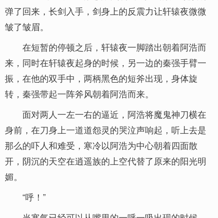
弹了回来，长剑入手，剑身上的反震力让轩辕夜微微
皱了皱眉。
在短暂的停顿之后，轩辕夜一脚踏出朝着阿浩而
来，同时在轩辕夜起身的时候，另一边的秦强手臂一
振，在他的双手中，两柄黑色的短斧出现，身体旋
转，秦强带起一阵斧风朝着阿浩而来。
面对两人一左一右的逼近，阿浩将魔鬼神刀横在
身前，在刀身上一道道怨灵的哭泣声响起，听上去是
那么的吓人和难受，寒冷以阿浩为中心朝着四面散
开，阴沉的天空在逍遥族的上空代替了原来的阳光明
媚。
“呼！”
当寒气已经可以从嘴里的一呼一吸出现的时候，