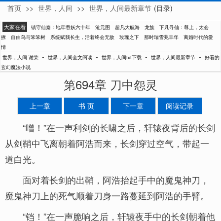
首页
>>
世界，人间
>>
世界，人间最新章节
(目录)
谢荣
大家在看
镇守仙秦：地牢吞妖六十年
沧元图
超凡大航海
龙族
下凡寻仙：尊上，太会
撩
自由鸟与笨笨树
系统赋我长生，活着终会无敌
玫瑰之下
那时瑞雪兆丰年
离婚时代的爱
情
-
-
-
-
世界，人间 谢荣
世界，人间全文阅读
世界，人间txt下载
世界，人间最新章节
好看的
玄幻魔法小说
第694章 刀中怨灵
上一章
书 页
下一章
阅读记录
“噌！”在一声利剑的长啸之后，轩辕夜背后的长剑
从剑鞘中飞离朝着阿浩而来，长剑穿过空气，带起一
道白光。
面对着长剑的出鞘，阿浩抬起手中的魔鬼神刀，
魔鬼神刀上的死气顺着刀身一路蔓延到阿浩的手臂。
“铛！”在一声脆响之后，轩辕夜手中的长剑朝着他