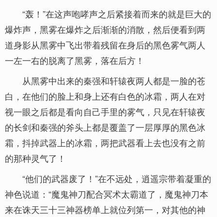
“轰！”在这声咆哮声之后紧接着而来的就是巨大的
爆炸声，黑雾在爆炸之后渐渐的消散，然后便看到两
道身影从黑雾中飞出带着残留在身后的黑色雾气两人
一左一右的脱离了黑雾，落在后方！
从黑雾中出来的秦强和轩辕夜两人都是一脸的苍
白，在他们的脸上和身上还有白色的冰霜，两人在对
视一眼之后都是看向自己手里的雾气，只见在轩辕夜
的长剑和秦强的斧头上都是覆盖了一层厚厚的黑色冰
霜，抖掉武器上的冰霜，两把武器看上去也没有之前
的那种灵气了！
“他们的武器废了！”在不远处，逍遥宗带着凝重的
神色说道：“魔鬼神刀配合冥术太霸道了，魔鬼神刀本
来在诛天三十三神器榜单上就位列第一，对其他的神