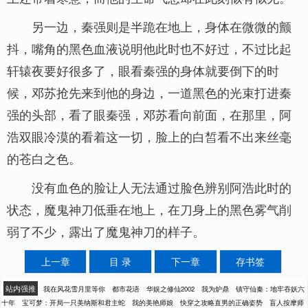
另一边，秦强则是半跪在地上，身体在微微的颤
抖，嘴角的黑色血液说明他此时也不好过，不过比起
轩辕夜要好很多了，眼看秦强的身体就要倒下的时
候，邓苏抢先来到他的身边，一道黑色的光束打进秦
强的头部，看了眼秦强，邓苏看向前面，在那里，阿
浩双眼冷漠的看着这一切，脸上的白皙看不出来丝毫
的苍白之色。
没有血色的脸让人无法通过脸色辨别阿浩此时的
状态，魔鬼神刀低垂在地上，在刀身上的黑色雾气削
弱了不少，露出了魔鬼神刀的样子。
上一章
目 录
下一章
存书签
站内强推
我在风花雪月里等你
都市花语
华娱之修仙2002
我为炉鼎
镇守仙秦：地牢吞妖六
十年
宝可梦：开局一只美纳斯和君主蛇
我的美艳师娘
快穿之攻略直男的正确姿势
盲人按摩师