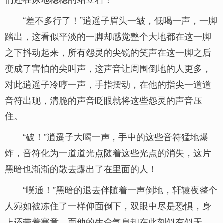
“差不多行了！”逍遥子眉头一皱，低喝一声，一脚
踏出，这看似平淡的一脚却感觉整个大地都在这一脚
之下抖动起来，所有怨灵的尖锐的笑声在这一脚之后
变成了害怕的尖叫声，这声音让周围倒地的人更多，
对此逍遥子冷哼一声，手指摆动，在他的指尖一道道
音符出现，清脆的声音眨眼就将这些怨灵的声音压
住。
“破！”逍遥子大喝一声，手中的这些音符猛地爆
炸，音符化为一道道光点随着这些光点的消失，这片
黑暗也渐渐的散去露出了在里面的人！
“噗通！”黑暗的退去伴随着一声倒地，轩辕夜整个
人宛如被冻住了一样仰面倒下，双眼中尽是恐惧，身
上还带着寒意，而他的生命气息却在此刻似有似无。