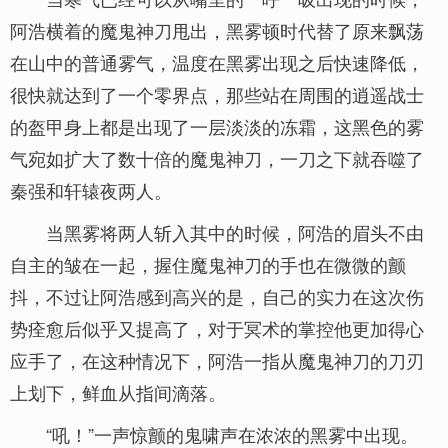
阿浩横着的魔鬼神刀甩出，黑雾顿时代替了原来飘荡
在山中的普通雾气，温度在黑雾出现之后快速降低，
很快就达到了一个零界点，那些站在周围的逍遥战士
的盔甲身上都是出现了一层淡淡的冻霜，这黑色的雾
气宛如扩大了数十倍的魔鬼神刀，一刀之下就吞噬了
秦强和轩辕夜两人。
当黑雾将两人斩入其中的时候，阿浩的眉头不由
自主的皱在一起，握住魔鬼神刀的手也在微微的颤
抖，不过让阿浩感到高兴的是，自己的实力在这次伤
势痊愈后似乎又提高了，对于冥术的掌控他更加得心
应手了，在这种情况下，阿浩一指从魔鬼神刀的刀刃
上划下，鲜血从指间滴落。
“吼！”一声惊颤的鬼啸声在浓浓的黑雾中出现。