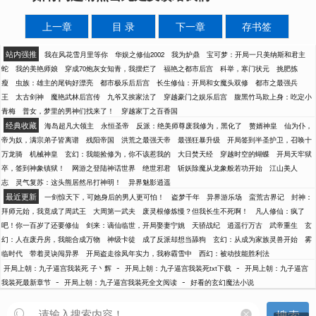
上一章
目 录
下一章
存书签
站内强推
我在风花雪月里等你
华娱之修仙2002
我为炉鼎
宝可梦：开局一只美纳斯和君主
蛇
我的美艳师娘
穿成70炮灰女知青，我摆烂了
福艳之都市后宫
科举，寒门状元
挑肥拣
瘦
虫族：雄主的尾钩好漂亮
都市极乐后后宫
长生修仙：开局和女魔头双修
都市之最强兵
王
太古剑神
魔艳武林后宫传
九爷又挨家法了
穿越豪门之娱乐后宫
腹黑竹马欺上身：吃定小
青梅
普女，梦里的男神们找来了！
穿越家丁之百香国
经典收藏
海岛超凡大领主
永恒圣帝
反派：绝美师尊废我修为，黑化了
赘婿神皇
仙为仆，
帝为奴，满宗弟子皆离谱
残阳帝国
洪荒之最强天帝
最强狂暴升级
开局签到半圣护卫，召唤十
万龙骑
机械神皇
玄幻：我能捡修为，你不该惹我的
大日焚天经
穿越时空的蝴蝶
开局天牢狱
卒，签到神象镇狱！
网游之登陆神话世界
绝世邪君
斩妖除魔从龙象般若功开始
江山美人
志
灵气复苏：这头熊居然吊打神明！
异界魅影逍遥
最近更新
一剑惊天下，可她身后的男人更可怕！
盗梦千年
异界游乐场
蛮荒古界记
封神：
拜师元始，我竟成了周武王
大周第一武夫
废灵根修炼慢？但我长生不死啊！
凡人修仙：疯了
吧！你一百岁了还要修仙
剑来：谪仙临世，开局娶妻宁姚
天骄战纪
逍遥行万古
武帝重生
玄
幻：人在废丹房，我能合成万物
神级卡徒
成了反派却想当舔狗
玄幻：从成为家族灵兽开始
雾
临时代
带着灵诀闯异界
开局盗走徐凤年实力，我称霸雪中
西幻：被动技能胜利法
-
-
开局上朝：九子逼宫我装死 子丶辉
开局上朝：九子逼宫我装死txt下载
开局上朝：九子逼宫
-
-
我装死最新章节
开局上朝：九子逼宫我装死全文阅读
好看的玄幻魔法小说
搜索