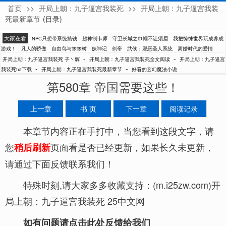
首页
>>
开局上朝：九子逼宫我装死
>>
开局上朝：九子逼宫我装
子丶辉
死最新章节
(目录)
大家在看
NPC只想带系统搞钱
超神制卡师
守卫长城之巾帼不让须眉
我把惊悚世界玩成养成
游戏！
凡人的骄傲
自由鸟与笨笨树
妖神记
剑帝
武侠：邪恶圣人系统
离婚时代的爱情
-
-
开局上朝：九子逼宫我装死 子丶辉
开局上朝：九子逼宫我装死全文阅读
开局上朝：九子逼宫
-
-
我装死txt下载
开局上朝：九子逼宫我装死最新章节
好看的玄幻魔法小说
第580章 帝国需要这些！
上一章
书 页
下一章
阅读记录
本章节内容正在手打中，当您看到这段文字，请
您
页面看是否已经更新，如果长久未更新，
稍后刷新
请通过下面反馈联系我们！
特殊时刻,请大家多多收藏支持：(m.i25zw.com)开
局上朝：九子逼宫我装死 25中文网
如有问题请点击此处反馈给我们