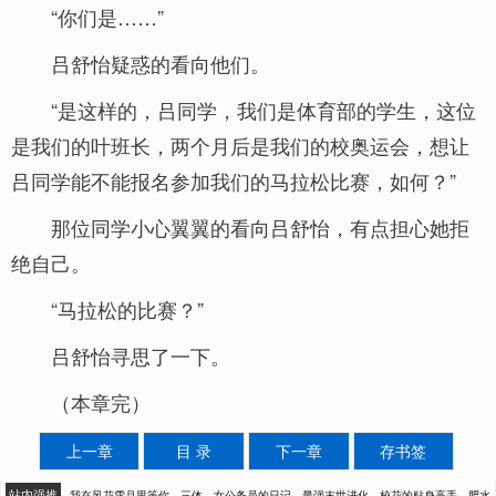
“你们是……”
吕舒怡疑惑的看向他们。
“是这样的，吕同学，我们是体育部的学生，这位
是我们的叶班长，两个月后是我们的校奥运会，想让
吕同学能不能报名参加我们的马拉松比赛，如何？”
那位同学小心翼翼的看向吕舒怡，有点担心她拒
绝自己。
“马拉松的比赛？”
吕舒怡寻思了一下。
（本章完）
上一章
目 录
下一章
存书签
站内强推
我在风花雪月里等你
三体
女公务员的日记
最强末世进化
校花的贴身高手
肥水