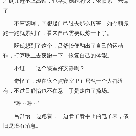
差点儿赶不上高铁，也幸好她跑的快，依旧累了老命
了。
不应该啊，回想起自己过去那么厉害，如今稍微
跑一跑就累到了，看来自己需要锻炼一下了。
既然想到了这个，吕舒怡便翻出了自己的运动
鞋，打算晚上去夜跑一下，恢复自己的体能。
不过……这个寝室好安静啊？
奇怪了，现在这个点寝室里面居然一个人都没
有，不过吕舒怡也不在意，于是走向了操场。
“呼～呼～”
吕舒怡一边跑着，一边看了看手上的电子表，依
旧是没有消息。