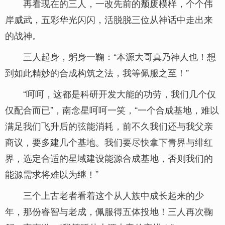
再看现在的三人，一改先前的颓废模样，个个伟
岸威武，五彩华光闪闪，活脱脱三位从神话中走出来
的战神。
三人起身，躬身一鞠：“本源大哥真乃神人也！想
到如此精妙的合成构筑之法，我等佩服之至！”
“呵呵，这都是科研开发大能的功劳，我们几个仅
仅配合而已”，南念星呵呵一笑，“一个合成基地，难以
满足我们飞升后的弦能消耗，前不久我们还与我父亲
商议，要多建几个基地。我们要尽快拿下青界与绯红
界，选定合适的星域建设能源合成基地，否则我们的
能源需求将难以为继！”
三个上古老者看着这个从人族中成长起来的少
年，那份睿智与老成，佩服得五体投地！三人再次鞠