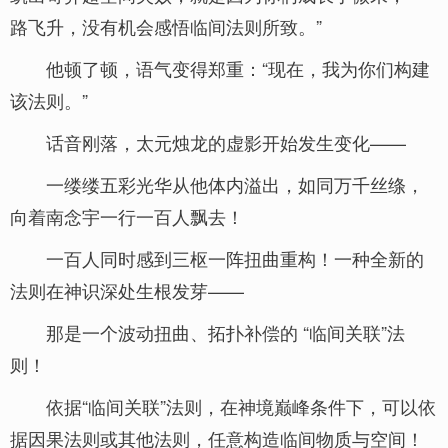
路飞升，没有机会感悟临间法则所致。”
他顿了顿，语气变得郑重：“现在，我为你们构建
该法则。”
话音刚落，太元烛龙的虚影开始发生变化——
一缕缕五彩光华从他体内溢出，如同万千丝绦，
向着南念宇一行一百人飘去！
一百人同时感到三枢一阵扭曲重构！一种全新的
法则在神识深处生根发芽——
那是一个波动扭曲、拓扑补偿的 “临间关联”法
则！
依据“临间关联”法则，在神境巅峰条件下，可以依
据因果法则或其他法则，任意构造临间物质与空间！