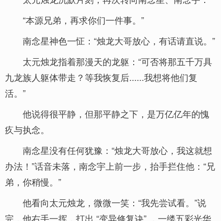
“本源兄弟，再求你们一件事。”
南念星神色一怔：“烛龙大哥放心，有话请直说。”
太元烛龙指着那漫天的龙躯：“可否将那五千万具
九龙族人躯体带走？等我恢复后......我想将他们复
活。”
他说得很平静，但那平静之下，是万亿亿年的愧
疚与执念。
南念星没有任何犹豫：“烛龙大哥放心，我这就想
办法！”话音未落，南念宇上前一步，抬手拦住他：“兄
弟，你稍慢。”
他看向太元烛龙，微微一笑：“我先尝试看。”说
完，他右手一挥，打出 “变异修复诀” ，一缕五彩光华