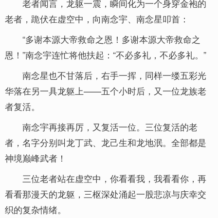
老者闻言，龙躯一震，瞬间化为一个身穿金袍的
老者，跪伏在虚空中，向南念宇、南念星叩首：
“多谢本源大帝救命之恩！多谢本源大帝救命之
恩！”南念宇连忙将他扶起：“不必多礼，不必多礼。”
南念星也不甘落后，右手一挥，同样一缕五彩光
华落在另一具龙躯上——五个小时后，又一位龙族老
者复活。
南念宇再接再厉，又复活一位。三位复活的老
者，名字分别叫龙丁武、龙己生和龙地泯。全部都是
神境巅峰武者！
三位老者站在虚空中，你看看我，我看看你，再
看看那漫天的龙躯，三枢深处涌起一股悲凉与庆幸交
织的复杂情绪。