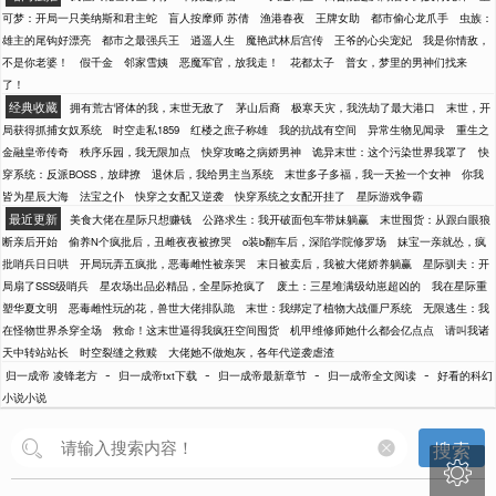
可梦：开局一只美纳斯和君主蛇
盲人按摩师 苏倩
渔港春夜
王牌女助
都市偷心龙爪手
虫族：
雄主的尾钩好漂亮
都市之最强兵王
逍遥人生
魔艳武林后宫传
王爷的心尖宠妃
我是你情敌，
不是你老婆！
假千金
邻家雪姨
恶魔军官，放我走！
花都太子
普女，梦里的男神们找来
了！
经典收藏
拥有荒古肾体的我，末世无敌了
茅山后裔
极寒天灾，我洗劫了最大港口
末世，开
局获得抓捕女奴系统
时空走私1859
红楼之庶子称雄
我的抗战有空间
异常生物见闻录
重生之
金融皇帝传奇
秩序乐园，我无限加点
快穿攻略之病娇男神
诡异末世：这个污染世界我罩了
快
穿系统：反派BOSS，放肆撩
退休后，我给男主当系统
末世多子多福，我一天捡一个女神
你我
皆为星辰大海
法宝之仆
快穿之女配又逆袭
快穿系统之女配开挂了
星际游戏争霸
最近更新
美食大佬在星际只想赚钱
公路求生：我开破面包车带妹躺赢
末世囤货：从跟白眼狼
断亲后开始
偷养N个疯批后，丑雌夜夜被撩哭
o装b翻车后，深陷学院修罗场
妹宝一亲就怂，疯
批哨兵日日哄
开局玩弄五疯批，恶毒雌性被亲哭
末日被卖后，我被大佬娇养躺赢
星际驯夫：开
局扇了SSS级哨兵
星农场出品必精品，全星际抢疯了
废土：三星堆满级幼崽超凶的
我在星际重
塑华夏文明
恶毒雌性玩的花，兽世大佬排队跪
末世：我绑定了植物大战僵尸系统
无限逃生：我
在怪物世界杀穿全场
救命！这末世逼得我疯狂空间囤货
机甲维修师她什么都会亿点点
请叫我诸
天中转站站长
时空裂缝之救赎
大佬她不做炮灰，各年代逆袭虐渣
-
-
-
-
归一成帝 凌锋老方
归一成帝txt下载
归一成帝最新章节
归一成帝全文阅读
好看的科幻
小说小说
搜索
