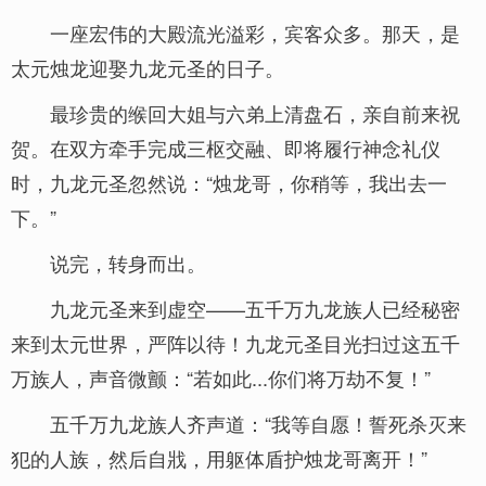
一座宏伟的大殿流光溢彩，宾客众多。那天，是
太元烛龙迎娶九龙元圣的日子。
最珍贵的缑回大姐与六弟上清盘石，亲自前来祝
贺。在双方牵手完成三枢交融、即将履行神念礼仪
时，九龙元圣忽然说：“烛龙哥，你稍等，我出去一
下。”
说完，转身而出。
九龙元圣来到虚空——五千万九龙族人已经秘密
来到太元世界，严阵以待！九龙元圣目光扫过这五千
万族人，声音微颤：“若如此...你们将万劫不复！”
五千万九龙族人齐声道：“我等自愿！誓死杀灭来
犯的人族，然后自戕，用躯体盾护烛龙哥离开！”