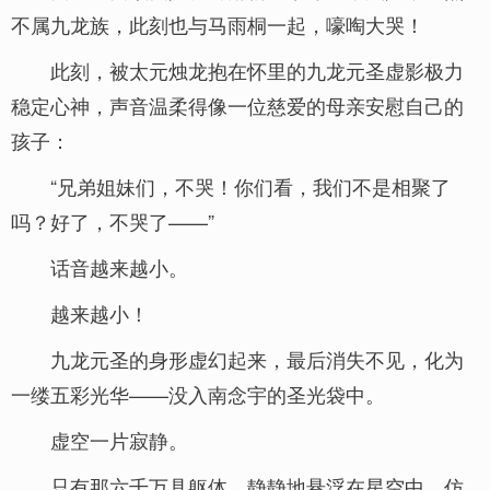
不属九龙族，此刻也与马雨桐一起，嚎啕大哭！
此刻，被太元烛龙抱在怀里的九龙元圣虚影极力
稳定心神，声音温柔得像一位慈爱的母亲安慰自己的
孩子：
“兄弟姐妹们，不哭！你们看，我们不是相聚了
吗？好了，不哭了——”
话音越来越小。
越来越小！
九龙元圣的身形虚幻起来，最后消失不见，化为
一缕五彩光华——没入南念宇的圣光袋中。
虚空一片寂静。
只有那六千万具躯体，静静地悬浮在星空中，仿