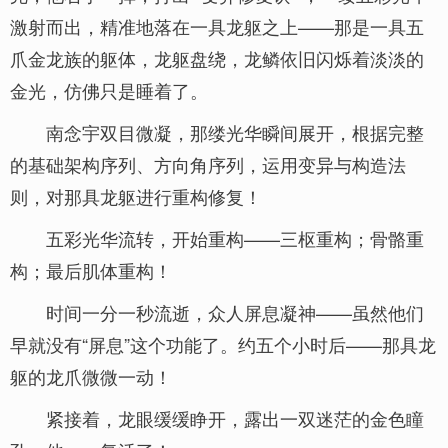
激射而出，精准地落在一具龙躯之上——那是一具五
爪金龙族的躯体，龙躯盘绕，龙鳞依旧闪烁着淡淡的
金光，仿佛只是睡着了。
南念宇双目微凝，那缕光华瞬间展开，根据完整
的基础架构序列、方向角序列，运用变异与构造法
则，对那具龙躯进行重构修复！
五彩光华流转，开始重构——三枢重构；骨骼重
构；最后肌体重构！
时间一分一秒流逝，众人屏息凝神——虽然他们
早就没有“屏息”这个功能了。约五个小时后——那具龙
躯的龙爪微微一动！
紧接着，龙眼缓缓睁开，露出一双迷茫的金色瞳