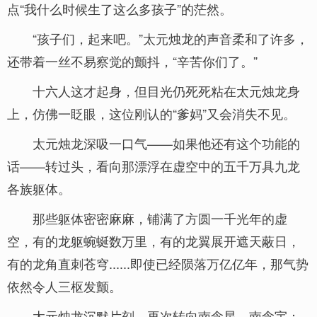
点“我什么时候生了这么多孩子”的茫然。
“孩子们，起来吧。”太元烛龙的声音柔和了许多，
还带着一丝不易察觉的颤抖，“辛苦你们了。”
十六人这才起身，但目光仍死死粘在太元烛龙身
上，仿佛一眨眼，这位刚认的“爹妈”又会消失不见。
太元烛龙深吸一口气——如果他还有这个功能的
话——转过头，看向那漂浮在虚空中的五千万具九龙
各族躯体。
那些躯体密密麻麻，铺满了方圆一千光年的虚
空，有的龙躯蜿蜒数万里，有的龙翼展开遮天蔽日，
有的龙角直刺苍穹......即使已经陨落万亿亿年，那气势
依然令人三枢发颤。
太元烛龙沉默片刻，再次转向南念星、南念宇：