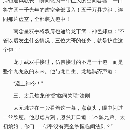
肩包迎风就长，瞬间化为一个巨大的空间容器，一口
将方圆一千光年的虚空全部吸入！五千万具龙躯，连
同那片虚空，全部装入包中！
南念星双手将双肩包递给龙丁武，神色郑重：“不
管以后发生什么情况，三位大哥的任务，就是护住这
个包！”
龙丁武双手接过，仿佛接过的不是一个包，而是
整个九龙族的未来。他与龙己生、龙地泯齐声道：
“遵上神令！”
三、太元烛龙传授“临间关联”法则
太元烛龙在一旁看着这一幕，点点头，眼中闪过
一丝欣慰。他思虑片刻，忽然开口道：“本源兄弟、太
初娘娘，你们......似乎没有完全掌握临间法则？”