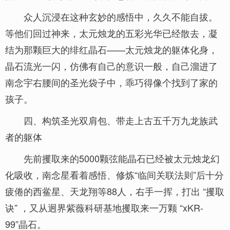
众人沉浸在这种玄妙的感悟中，久久不能自拔。
等他们回过神来，太元烛龙的五彩光华已经散去，凝
结为那颗巨大的绯红晶石——太元烛龙的躯体化身，
晶石流光一闪，仿佛有自己的意识一般，自己溜进了
南念宇右腰间的圣光袋子中，乖巧得像个找到了家的
孩子。
四、构筑圣光双肩包、带走上古五千万九龙族武
者的躯体
先前攫取来的5000颗弦能晶石已经被太元烛龙幻
化吸收，南念星看着感悟、修炼“临间关联法则”后十分
疲倦的西鲎星、天龙翔等88人，右手一挥，打出 “攫取
诀” ，又从迥界紫薇科研基地攫取来一万颗 “xKR-
99”晶石。