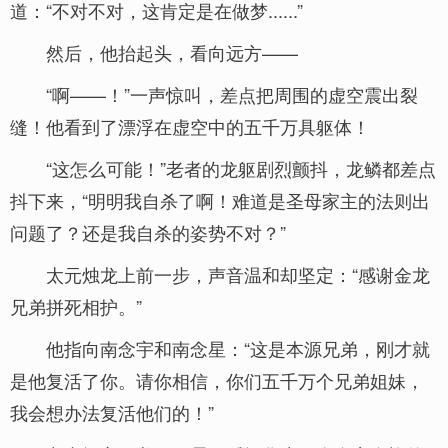
道：“不对不对，这肯定是在做梦......”
然后，他抬起头，看向远方——
“啊——！”一声惊叫，差点把周围的虚空震出裂
缝！他看到了漂浮在虚空中的五千万具躯体！
“这怎么可能！”老者的龙躯剧烈颤抖，龙鳞都差点
抖下来，“明明我自杀了啊！难道是圣母家主的法则出
问题了？还是我自杀的姿势不对？”
太元烛龙上前一步，声音温和却坚定：“感谢金龙
兄弟拼死相护。”
他指向南念宇和南念星：“这是本源兄弟，刚才就
是他复活了你。请你相信，你们五千万个兄弟姐妹，
我会想办法复活他们的！”