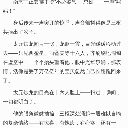
南念宇正要摆手说“不必客气”，忽然——一声“妈
妈！”
身后传来一声突兀的惊呼，声音颤抖得像是三枢
共振出了岔子。
太元烛龙闻言一愣，龙躯一震，目光缓缓移动过
去——只见西鲎星、西鲎美等十六人，齐刷刷地匍匐
在虚空中，一个个抬头望着他，眼中光华泉涌，那表
情，活像是丢了万亿亿年的宝贝忽然自己长腿跑回来
了。
太元烛龙的目光在十六人脸上一一扫过，瞬间，
一切都明白了。
他的眼角微微抽搐，三枢深处涌起一股难以言喻
的复杂情绪——有惊喜，有愧疚，有心疼，还有一