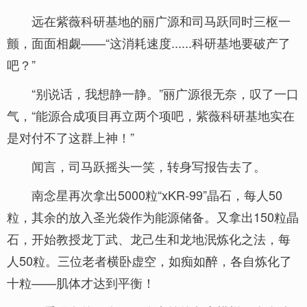
远在紫薇科研基地的丽广源和司马跃同时三枢一
颤，面面相觑——“这消耗速度......科研基地要破产了
吧？”
“别说话，我想静一静。”丽广源很无奈，叹了一口
气，“能源合成项目再立两个项吧，紫薇科研基地实在
是对付不了这群上神！”
闻言，司马跃摇头一笑，转身写报告去了。
南念星再次拿出5000粒“xKR-99”晶石，每人50
粒，其余的放入圣光袋作为能源储备。又拿出150粒晶
石，开始教授龙丁武、龙己生和龙地泯炼化之法，每
人50粒。三位老者横卧虚空，如痴如醉，各自炼化了
十粒——肌体才达到平衡！