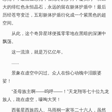
大的绯红色永恒晶石，永远的留在躯体护盾中！最后
历经苍穹变迁，五彩躯体护盾衍化成一个紫黑色的超
空间。
从此，这个奇异星球便孤零零地在黑暗的深渊中
飘荡。
这一流浪，就是万亿亿年。
......
景象在虚空中闪过。众人在惊心动魄中泪眼婆
娑！
“圣母族主啊——呜呼——！”天龙翔等七十位九龙
族人，跪在虚空，嚎啕大哭！
西鲎星西族四人、马雨桐一家等二十六人，虽然