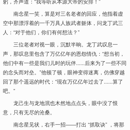
躬，齐声道：“我等听从本源大帝的安排！”
南念星一笑，算是对三名老者的回应，他指着虚
空中那漂浮着的一千万具人族武者躯体，问龙丁武三
人：“对于他们，你们有何想法？”
三位老者对视一眼，沉默半晌。龙丁武叹息一
声，那叹息里包含了万亿亿年的恩怨情仇：“想当初，
他们中有一些是我们儿时的玩伴......后来为了一些不同
的念头而对垒。”他顿了顿，眼神变得迷离，仿佛穿越
回了那个遥远的时代：“现在万亿亿年过去了......算了
吧。”
龙己生与龙地泯也木然地点点头，眼中没了恨
意，只有无尽的沧桑。
南念星见状，右手一招——打出 “抓取诀” ，将那