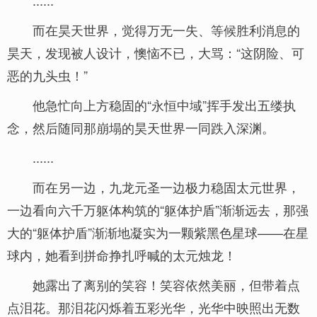
......
而在昊天世界，觉得万无一失、等候胜利消息的
昊天，发现被人设计，懊恼不已，大骂：“这阴险、可
恶的九头虫！”
他急忙向上方稳固的“永恒中域”挥手发出五缕执
念，然后随同那崩塌的昊天世界一同跌入深渊。
......
而在另一边，九龙元圣一边极力稳固太元世界，
一边看向六千万躯体构筑的“躯体护盾”渐渐远去，那强
大的“躯体护盾”渐渐地凝实为一颗紫黑色星球——在星
球内，她看到拼命挣扎呼喊的太元烛龙！
她露出了离别的笑容！笑容依然美丽，但带着点
点泪花。那泪花闪烁着五彩光华，光华中映照出无数