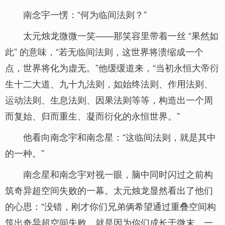
南念宇一愣：“何为临间法则？”
太元烛龙微微一笑——那笑容里带着一丝 “果然如
此” 的意味，“若无临间法则，这世界将溃缩成一个
点，世界将化为虚无。”他缓缓道来，“当初永恒大帝衍
生十二大道、九十九法则，如始终法则、作用法则、
运动法则、生息法则、因果法则等等，构造出一个周
而复始、归而重生、凝而衍化的永恒世界。”
他看向南念宇和南念星：“这临间法则，就是其中
的一种。”
南念星和南念宇对视一眼，脑中同时闪过之前构
筑奇异超空间失败的一幕。太元烛龙显然看出了他们
的心思：“没错，刚才你们兄弟俩希望通过重叠空间构
筑出奇异超空间失败，就是因为你们成长于微末，一