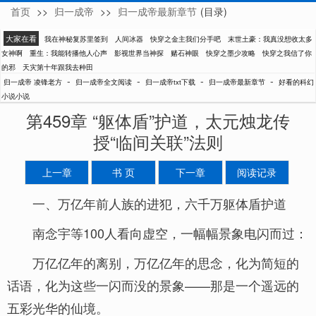
首页
>>
归一成帝
>>
归一成帝最新章节
(目录)
凌锋老方
大家在看
我在神秘复苏里签到
人间冰器
快穿之金主我们分手吧
末世土豪：我真没想收太多
女神啊
重生：我能转播他人心声
影视世界当神探
赌石神眼
快穿之墨少攻略
快穿之我信了你
的邪
天灾第十年跟我去种田
-
-
-
-
归一成帝 凌锋老方
归一成帝全文阅读
归一成帝txt下载
归一成帝最新章节
好看的科幻
小说小说
第459章 “躯体盾”护道，太元烛龙传
授“临间关联”法则
上一章
书 页
下一章
阅读记录
一、万亿年前人族的进犯，六千万躯体盾护道
南念宇等100人看向虚空，一幅幅景象电闪而过：
万亿亿年的离别，万亿亿年的思念，化为简短的
话语，化为这些一闪而没的景象——那是一个遥远的
五彩光华的仙境。