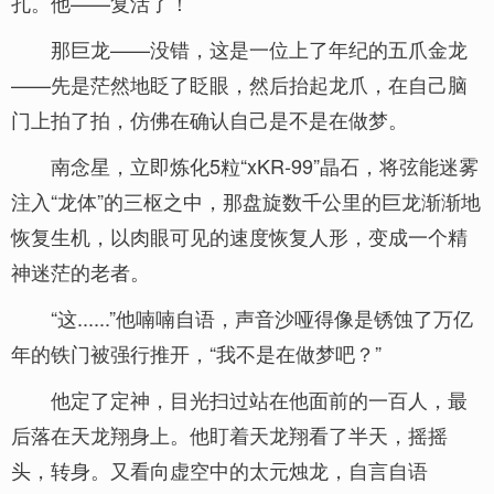
孔。他——复活了！
那巨龙——没错，这是一位上了年纪的五爪金龙
——先是茫然地眨了眨眼，然后抬起龙爪，在自己脑
门上拍了拍，仿佛在确认自己是不是在做梦。
南念星，立即炼化5粒“xKR-99”晶石，将弦能迷雾
注入“龙体”的三枢之中，那盘旋数千公里的巨龙渐渐地
恢复生机，以肉眼可见的速度恢复人形，变成一个精
神迷茫的老者。
“这......”他喃喃自语，声音沙哑得像是锈蚀了万亿
年的铁门被强行推开，“我不是在做梦吧？”
他定了定神，目光扫过站在他面前的一百人，最
后落在天龙翔身上。他盯着天龙翔看了半天，摇摇
头，转身。又看向虚空中的太元烛龙，自言自语