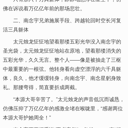
佛在诉说着万亿亿年前的那场悲壮。
二、南念宇兄弟施展手段、跨越轮回时空长河复
活三具躯体
太元烛龙怔怔地望着那缕五彩光华没入南念宇的
圣光袋，太元烛龙怔怔地站在原地，望着那缕消失的
五彩光华，久久无言。整个人——像是被抽走了三枢
中最重要的一根弦。他转身看向虚空漂浮的六千具躯
体，良久，他才缓缓转身，向南念宇、南念星躬身致
礼。那腰弯得，简直要折成两截。
“本源大哥辛苦了。”太元烛龙的声音低沉而诚恳，
仿佛压抑了万亿亿年的感激全堵在喉咙里，“感谢两位
本源大哥护她周全！”