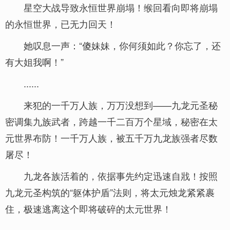
星空大战导致永恒世界崩塌！缑回看向即将崩塌
的永恒世界，已无力回天！
她叹息一声：“傻妹妹，你何须如此？你忘了，还
有大姐我啊！”
......
来犯的一千万人族，万万没想到——九龙元圣秘
密调集九族武者，跨越一千二百万个星域，秘密在太
元世界布防！一千万人族，被五千万九龙族强者尽数
屠尽！
九龙各族活着的，依据事先约定迅速自戕！按照
九龙元圣构筑的“躯体护盾”法则，将太元烛龙紧紧裹
住，极速逃离这个即将破碎的太元世界！