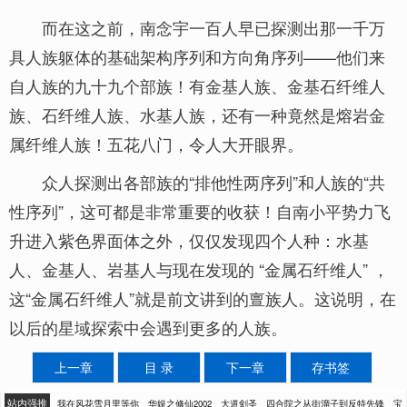
而在这之前，南念宇一百人早已探测出那一千万
具人族躯体的基础架构序列和方向角序列——他们来
自人族的九十九个部族！有金基人族、金基石纤维人
族、石纤维人族、水基人族，还有一种竟然是熔岩金
属纤维人族！五花八门，令人大开眼界。
众人探测出各部族的“排他性两序列”和人族的“共
性序列”，这可都是非常重要的收获！自南小平势力飞
升进入紫色界面体之外，仅仅发现四个人种：水基
人、金基人、岩基人与现在发现的 “金属石纤维人” ，
这“金属石纤维人”就是前文讲到的亶族人。这说明，在
以后的星域探索中会遇到更多的人族。
上一章
目 录
下一章
存书签
站内强推
我在风花雪月里等你
华娱之修仙2002
大道剑圣
四合院之从街溜子到反特先锋
宝