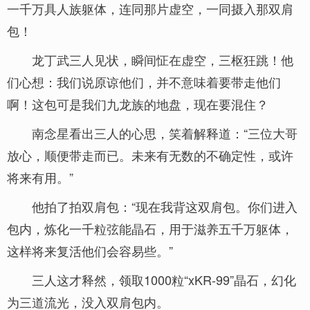
一千万具人族躯体，连同那片虚空，一同摄入那双肩
包！
龙丁武三人见状，瞬间怔在虚空，三枢狂跳！他
们心想：我们说原谅他们，并不意味着要带走他们
啊！这包可是我们九龙族的地盘，现在要混住？
南念星看出三人的心思，笑着解释道：“三位大哥
放心，顺便带走而已。未来有无数的不确定性，或许
将来有用。”
他拍了拍双肩包：“现在我背这双肩包。你们进入
包内，炼化一千粒弦能晶石，用于滋养五千万躯体，
这样将来复活他们会容易些。”
三人这才释然，领取1000粒“xKR-99”晶石，幻化
为三道流光，没入双肩包内。