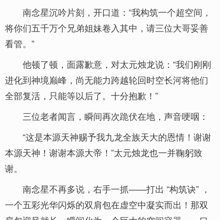
南念星沉吟片刻，开口道：“我构筑一个超空间，
将你们五千万个兄弟姐妹卷入其中，请三位大哥妥善
看管。”
他顿了顿，面露歉意，对太元烛龙说：“我们刚刚
进化到神境巅峰，尚无能力跨越轮回时空长河将他们
全部复活，只能等以后了。十分抱歉！”
三位老者闻言，瞬间再次跪伏在地，声音哽咽：
“这是本源天神赐予我九龙全族天大的恩情！谢谢
本源天神！谢谢本源大帝！”太元烛龙也一并鞠躬致
谢。
南念星不再多说，右手一抓——打出 “构筑诀” ，
一个五彩光华闪烁的双肩包在虚空中凝实而出！那双