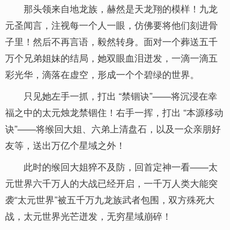
那头领来自地龙族，赫然是天龙翔的模样！九龙
元圣闻言，注视每一个人一眼，仿佛要将他们刻进骨
子里！然后不再言语，毅然转身。面对一个葬送五千
万个兄弟姐妹的结局，她双眼血泪迸发，一滴一滴五
彩光华，滴落在虚空，形成一个个碧绿的世界。
只见她左手一抓，打出 “禁锢诀”——将沉浸在幸
福之中的太元烛龙禁锢住！右手一挥，打出 “本源移动
诀”——将缑回大姐、六弟上清盘石，以及一众亲朋好
友等，送出万亿个星域之外！
此时的缑回大姐猝不及防，回首定神一看——太
元世界六千万人的大战已经开启，一千万人类大能突
袭“太元世界”被五千万九龙族武者包围，双方殊死大
战，太元世界光芒迸发，无穷星域崩碎！