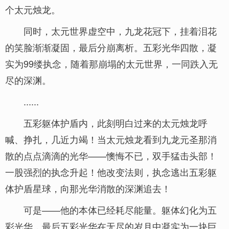
个太元烛龙。
同时，太元世界虚空中，九龙花冠下，挂着泪花
的笑脸渐渐凝固，最后分崩离析。五彩光华四散，凝
实为99缕执念，随着那崩塌的太元世界，一同跌入无
尽的深渊。
......
五彩躯体护盾内，此刻明白过来的太元烛龙呼
喊、挣扎，几近力竭！当太元烛龙看到九龙元圣那消
散的点点滴滴的光华——懊悔不已，双手猛击头部！
一股强烈的执念升起！他改变法则，执念逃出五彩躯
体护盾星球，向那光华消散的深渊追去！
可是——他的本体已经耗尽能量。躯体幻化为五
彩光华，最后五彩光华在无尽的岁月中凝实为一块巨