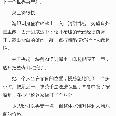
下一个世界类型》。
菜上得很快。
海胆刺身盛在碎冰上，入口清甜绵密；烤鳗鱼外
焦里嫩，酱汁甜咸适中；松叶蟹腿的壳已经提前剪
开，露出雪白的蟹肉，蘸一点柠檬醋便鲜得让人眯起
眼。
林玉夹起一块蟹肉送进嘴里，眯起眼哼了一声，
然后把整碟都吃完了。
她一个人坐在靠窗的位置，慢悠悠地吃了一个多
小时。把最后一口抹茶千层送进嘴里，拿餐巾按了按
嘴角，在心里给这家店打了个八分。
抹茶粉可以再苦一点，但整体水准对得起人均八
百的价格。