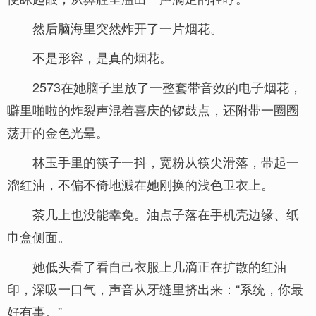
然后脑海里突然炸开了一片烟花。
不是形容，是真的烟花。
2573在她脑子里放了一整套带音效的电子烟花，
噼里啪啦的炸裂声混着喜庆的锣鼓点，还附带一圈圈
荡开的金色光晕。
林玉手里的筷子一抖，宽粉从筷尖滑落，带起一
溜红油，不偏不倚地溅在她刚换的浅色卫衣上。
茶几上也没能幸免。油点子落在手机壳边缘、纸
巾盒侧面。
她低头看了看自己衣服上几滴正在扩散的红油
印，深吸一口气，声音从牙缝里挤出来：“系统，你最
好有事。”