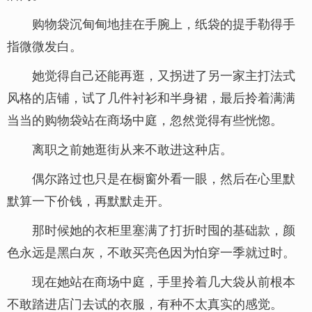
购物袋沉甸甸地挂在手腕上，纸袋的提手勒得手
指微微发白。
她觉得自己还能再逛，又拐进了另一家主打法式
风格的店铺，试了几件衬衫和半身裙，最后拎着满满
当当的购物袋站在商场中庭，忽然觉得有些恍惚。
离职之前她逛街从来不敢进这种店。
偶尔路过也只是在橱窗外看一眼，然后在心里默
默算一下价钱，再默默走开。
那时候她的衣柜里塞满了打折时囤的基础款，颜
色永远是黑白灰，不敢买亮色因为怕穿一季就过时。
现在她站在商场中庭，手里拎着几大袋从前根本
不敢踏进店门去试的衣服，有种不太真实的感觉。