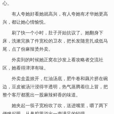
心。
有人夸她好看她就高兴，有人夸她有才华她更高
兴，都让她心情愉悦。
刷了快一个小时，肚子开始抗议了。她翻身下
床，洗漱完换了件宽松的卫衣，把长发随意扎成低马
尾，点了份麻辣烫外卖。
外卖到的时候她正窝在沙发上看攻略者交流社
区，她看得津津有味。
外卖盒盖掀开，红油汤底，肥牛卷和藕片挤在碗
边，豆皮被汤汁浸得半透明，热气蒸腾着往上冒，把
整个客厅都熏出一股麻辣鲜香的味道。
她夹起一筷子宽粉吹了吹，送进嘴里，嚼了两下
便眯起眼，从鼻腔里溢出一声满足的轻哼。