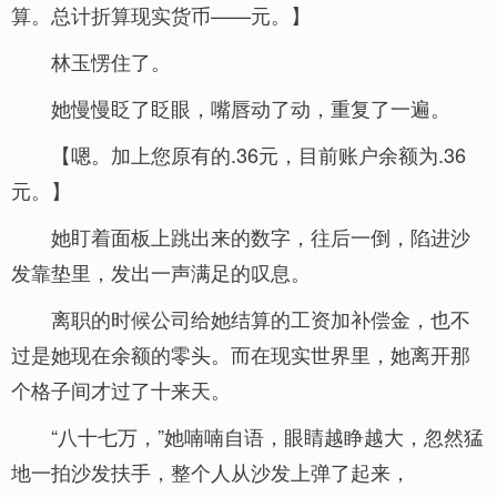
算。总计折算现实货币——元。】
林玉愣住了。
她慢慢眨了眨眼，嘴唇动了动，重复了一遍。
【嗯。加上您原有的.36元，目前账户余额为.36
元。】
她盯着面板上跳出来的数字，往后一倒，陷进沙
发靠垫里，发出一声满足的叹息。
离职的时候公司给她结算的工资加补偿金，也不
过是她现在余额的零头。而在现实世界里，她离开那
个格子间才过了十来天。
“八十七万，”她喃喃自语，眼睛越睁越大，忽然猛
地一拍沙发扶手，整个人从沙发上弹了起来，