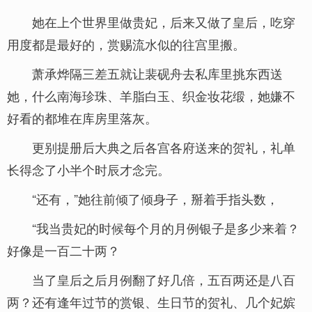
她在上个世界里做贵妃，后来又做了皇后，吃穿
用度都是最好的，赏赐流水似的往宫里搬。
萧承烨隔三差五就让裴砚舟去私库里挑东西送
她，什么南海珍珠、羊脂白玉、织金妆花缎，她嫌不
好看的都堆在库房里落灰。
更别提册后大典之后各宫各府送来的贺礼，礼单
长得念了小半个时辰才念完。
“还有，”她往前倾了倾身子，掰着手指头数，
“我当贵妃的时候每个月的月例银子是多少来着？
好像是一百二十两？
当了皇后之后月例翻了好几倍，五百两还是八百
两？还有逢年过节的赏银、生日节的贺礼、几个妃嫔