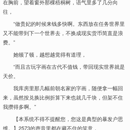
在胸前，望着窗外那棵梧桐树，语气里多了几分向
往，
“做贵妃的时候来钱多快啊。东西放在任务世界里
又不能带到下一个世界去，不换成现实货币简直是浪
费。”
她顿了顿，越想越觉得有道理，
“而且古玩字画在古代不值钱，带回现实世界就是
天价。
我库房里那几幅前朝名家的字画，随便拿一幅回
来，虽然按兑换比例折算下来也就几千块，但架不住
我攒得多啊。”
【本系统不得不提醒您，您这是典型的暴发户思
维。】2573的声音里都在藏不住的笑意，