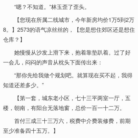
“嗯？不知道。”林玉歪了歪头。
【您现在所属二线城市，今年新房均价1万5到2万
8。】2573的语气凉丝丝的，【您是想住郊区还是想住
仓库？】
她慢慢从沙发上滑下来，抱着靠垫趴着。过了好
一会儿，闷闷的声音从枕头下面传出来：
“那你先给我做个规划吧。就算现在买不起，我得
知道还差多少。”
【第一套，城东老小区，七十三平两室一厅，五
楼，朝南，有阳台无落地窗，总价一百一十二万。
首付三成三十三万六，税费中介费装修费，前期
至少准备四十五万。】