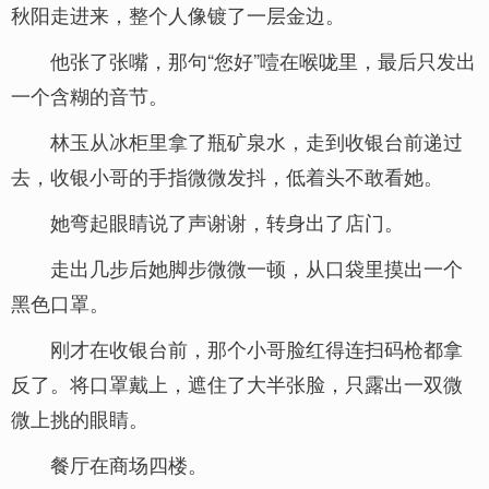
秋阳走进来，整个人像镀了一层金边。
他张了张嘴，那句“您好”噎在喉咙里，最后只发出
一个含糊的音节。
林玉从冰柜里拿了瓶矿泉水，走到收银台前递过
去，收银小哥的手指微微发抖，低着头不敢看她。
她弯起眼睛说了声谢谢，转身出了店门。
走出几步后她脚步微微一顿，从口袋里摸出一个
黑色口罩。
刚才在收银台前，那个小哥脸红得连扫码枪都拿
反了。将口罩戴上，遮住了大半张脸，只露出一双微
微上挑的眼睛。
餐厅在商场四楼。