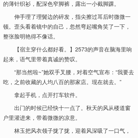
的薄针织衫，配深色窄脚裤，露出一小截脚踝。
伸手理了理鬓边的碎发，指尖擦过耳后时微微一
顿。歪头看着镜中的自己，忽然弯起嘴角笑了一下，
整张脸明艳得不像话。
【宿主穿什么都好看。】2573的声音在脑海里响
起来，语气里带着真诚的赞叹。
“那当然啦~”她双手叉腰，对着空气宣布：“我要去
吃，之前收藏的人均八百的那家店。现在就去。”
拿起手机，点开打车软件。
出门的时候已经快十一点了。秋天的风从楼道窗
户里灌进来，带着微微的凉意。
林玉把风衣领子拢了拢，迎着风深吸了一口气，