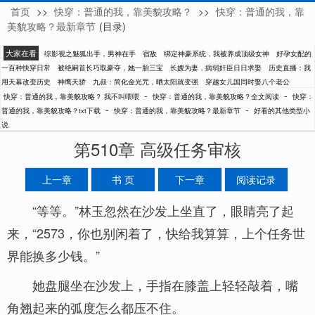
首页
>>
快穿：普通的我，靠美貌攻略？
>>
快穿：普通的我，靠
我不叫喂喂
美貌攻略？最新章节
(目录)
大家在看
综影视之魅狐出手，男神在手
宿敌
绑定神豪系统，我被养成顶级女神
好孕女配的
一百种快穿日常
被绝嗣首长巧取豪夺，她一胎三宝
长嫂为妻，病弱奸臣日日求娶
历史直播：我
用天幕改变历史
神鹰天骄
九叔：简化金光咒，晒太阳就变强
穿越女儿国同时娶八个老公
-
-
快穿：普通的我，靠美貌攻略？ 我不叫喂喂
快穿：普通的我，靠美貌攻略？全文阅读
快穿：
-
-
普通的我，靠美貌攻略？txt下载
快穿：普通的我，靠美貌攻略？最新章节
好看的其他类型小
说
第510章 高级任务审核
上一章
书 页
下一章
阅读记录
“等等。”林玉忽然在沙发上坐直了，眼睛亮了起
来，“2573，你也别闲着了，快给我算算，上个任务世
界能换多少钱。”
她盘腿坐在沙发上，手指在膝盖上轻轻敲着，嘴
角翘起来的弧度怎么都压不住。