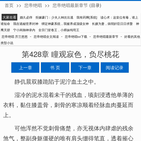
首页
>>
悲帝绝唱
>>
悲帝绝唱最新章节
(目录)
芥兰悠悠
大家在看
婚久必痒
拒嫁豪门：少夫人99次出逃
我有药啊[系统]
读心术：这皇位有毒，谁上
谁短命
我在诡秘世界封神
绑定神豪系统，我被养成顶级女神
长嫂为妻，病弱奸臣日日求娶
神
鹰天骄
宁小闲御神录内
全宗门皆卷王，小师妹纯苟王
-
-
-
-
悲帝绝唱 芥兰悠悠
悲帝绝唱全文阅读
悲帝绝唱txt下载
悲帝绝唱最新章节
好看的其他
类型小说
第428章 瞳观寂色，负尽桃花
上一章
书 页
下一章
阅读记录
静仉晨双膝跪陷于泥泞血土之中。
湿冷的泥水混着未干的残血，顷刻浸透他单薄的
衣料，黏住膝盖骨，刺骨的寒凉顺着经脉血肉蔓延而
上。
可他浑然不觉刺骨痛楚，亦无视体内肆虐的残余
煞气，整副身躯僵硬的唯有肩头绷得笔直，透着摧心