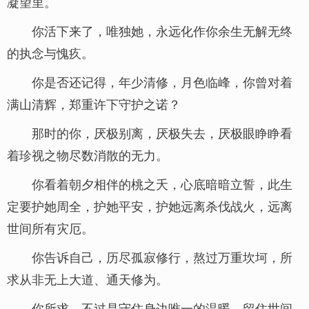
凝望里。
你活下来了，唯独她，永远化作你余生无解无终
的执念与愧疚。
你是否还记得，年少清修，月色临峰，你曾对着
满山清辉，郑重许下守护之诺？
那时的你，厌极别离，厌极失去，厌极眼睁睁看
着珍视之物尽数消散的无力。
你看着朝夕相伴的桃之夭，心底暗暗立誓，此生
定要护她周全，护她平安，护她远离杀伐战火，远离
世间所有灾厄。
你告诉自己，历尽孤寂修行，熬过万重坎坷，所
求从非无上大道、通天修为。
你所求，不过是守住身边唯一的温暖，留住世间