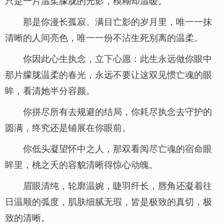
只是一片温柔朦胧的光影，模糊却温暖。
那是你漫长孤寂、满目亡影的岁月里，唯一一抹
清晰的人间亮色，唯一一份不沾生死别离的温柔。
你因此心生执念，立下心愿：此生永远做你眼中
那片朦胧温柔的春光，永远不要让这双见惯亡魂的眼
眸，看清她半分容颜。
你拼尽所有去规避的结局，你耗尽执念去守护的
圆满，终究还是铺展在你眼前。
你低头凝望怀中之人，那双看阅尽亡魂的宿命眼
眸里，桃之夭的容貌清晰得惊心动魄。
眉眼清纯，轮廓温婉，睫羽纤长，唇角还凝着往
日温顺的弧度，肌肤细腻无瑕，皆是极致的真切，极
致的清晰。