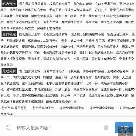
站内强推
我在风花雪月里等你
校花的贴身高手
我的总裁老妈
玄幻：天牢三年，那个纨绔出
狱了
镇守仙秦：地牢吞妖六十年
天崩开局：从捕妖人到人族大帝
背剑之人
快穿之攻略直男的
正确姿势
天官赐福
福艳之都市后宫
科举，寒门状元
从善
禁宫秘史：那些被史书屏蔽的吐
槽
我成了游戏里的反派之王
道士夜仗剑
魔艳武林后宫传
邻家雪姨
遮天之苍天霸体
混在民
国当军阀我要多娶姨太太
穿越家丁之百香国
经典收藏
四合院回到五零
四合院之隔墙有耳
四合院：我在隔壁有小院
铁血抗日之屠杀小鬼
子
刘氏崛起之祖
家族修仙，从制符开始
亮剑：满级悟性，手搓M1加兰德
穿进斗罗成辅王，带
迷弟迷妹造反
规则怪谈：错误支线修改中
攻略众仙，不恋爱只缺德
男友他总不是人
盗墓：开
局融合蚂蚁获万斤巨力
三体
带着游戏面板穿越修仙界
亮剑：都叫我运输大队长
后宫君侍三千
天天上演雄竞现场
穿书七零，我成了大杂院的炮灰
七零小军嫂
四合院：秘密特工
穿书七零空
间来修仙
最近更新
古代娇娘穿七零，冷面军官沦陷了
港夜熟色
御兽小师妹穿越，全村猪猪听号令
偷
亲一口，阴郁大佬变成恋爱脑
疯柳腰
重生千禧，从八岁开始摆摊
皇后的容光
御兽：无法进
化？我会兜底
左耳上的那颗痣
七零小娇妻带着萌娃去随军
七零下乡，农场多了位貌美小辣
椒
穿书错嫁反派大佬，带飞炮灰全家
穿成小农女，我靠空间发家致富
血族贵校小可怜，疯批F5
吻上瘾
斗罗：变身黑猫被降魔捡回武魂殿
阿姐书
朱门宠婢
肥婆农妻医术超绝，宠夫无度
说
我克夫？转嫁摄政王全家悔断肠
病娇暴君请留步偷个香
-
-
-
-
悲帝绝唱 芥兰悠悠
悲帝绝唱txt下载
悲帝绝唱最新章节
悲帝绝唱全文阅读
好看的其他
类型小说
搜索
