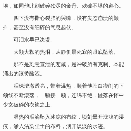
埃，如同他此刻破碎殆尽的金丹、残破不堪的道心。
四下没有撕心裂肺的哭嚎，没有失态崩溃的颤
抖，甚至没有细碎的气息起伏。
可泪水早已决堤。
大颗大颗的热泪，从静仉晨死寂的眼底坠落。
那不是刻意宣泄的悲戚，是冲破所有克制、本能
涌出的滚烫酸涩。
泪珠澄澈透亮，带着温热，顺着他苍白瘦削的下
颌线不断滚落，一颗接一颗，连绵不绝，砸落在怀中
少女破碎的衣袂之上。
温热的泪滴坠入冰凉的布纹，顷刻晕开浅浅的湿
痕，渗入沾染尘土的布料，洇开淡淡的水迹。