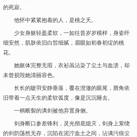
的死寂。
他怀中紧紧抱着的人，是桃之夭。
少女身躯轻盈柔软，一如往昔岁岁模样，身姿纤
细安然，肌肤依旧白皙细腻，眉眼如初春初绽的桃
花。
她躯体完整无瑕，衣衫虽沾染了尘土与血渍，却
未曾损毁她清丽容色。
长长的睫羽安静垂落，覆在澄澈的眼尾，唇角依
旧带着一点天生的柔软弧度，像是沉沉睡去。
一柄断裂的漓剑被他弃置身侧。
剑身断口参差锋利，灵光彻底熄灭，剑身上萦绕
的剑韵荡然无存，沉陷在泥泞血土之间，沾满污痕尘