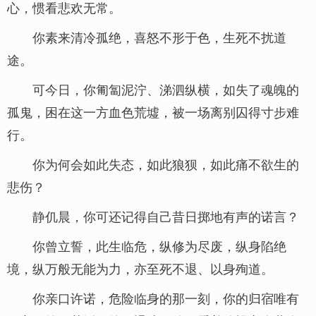
心，惯看悲欢无常。
你素来清冷孤绝，喜怒不形于色，生死不扰道
途。
可今日，你匍匐泥泞、涕泗纵横，如失了魂魄的
孤鬼，困在这一方血色荒墟，被一场离别囚得寸步难
行。
你为何会如此失态，如此狼狈，如此痛不欲生的
悲伤？
静仉晨，你可还记得自己昔日掷地有声的诺言？
你曾立誓，此生临危，纵修为尽废，纵身陷绝
境，纵万般无能为力，亦至死不退、以身殉道。
你亲口许诺，危险临身的那一刻，你的归宿唯有