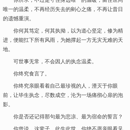
唯一的温柔，不再经历失去的剜心之痛，不再让昔日
的遗憾重演。
你何其笃定，何其执拗，以为道心坚定，修为精
进，便能扛下所有风雨，为她撑起一方无灾无难的天
地。
可世事无常，不会因人的执念温柔。
你终究食言了。
你终究亲眼看着自己最珍视的人，湮灭于你眼
前，让毕生执念，尽数成空，沦为一场痛彻心扉的泡
影。
你是否还记得那句最为悲凉、最为宿命的誓言？
你曾说，这辈子，此生此世，你绝不愿亲眼看见