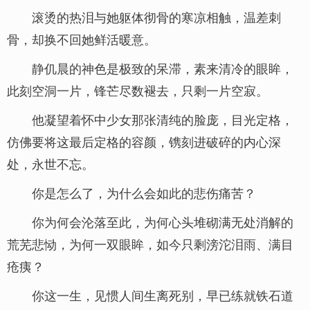
滚烫的热泪与她躯体彻骨的寒凉相触，温差刺
骨，却换不回她鲜活暖意。
静仉晨的神色是极致的呆滞，素来清冷的眼眸，
此刻空洞一片，锋芒尽数褪去，只剩一片空寂。
他凝望着怀中少女那张清纯的脸庞，目光定格，
仿佛要将这最后定格的容颜，镌刻进破碎的内心深
处，永世不忘。
你是怎么了，为什么会如此的悲伤痛苦？
你为何会沦落至此，为何心头堆砌满无处消解的
荒芜悲恸，为何一双眼眸，如今只剩滂沱泪雨、满目
疮痍？
你这一生，见惯人间生离死别，早已练就铁石道