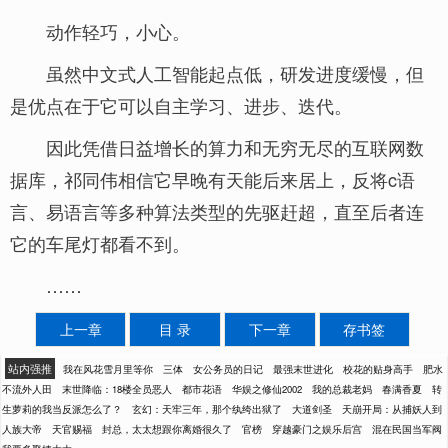
动作轻巧，小心。
虽然中文式人工智能起点低，研发进度缓慢，但
是优点在于它可以自主学习、进步、迭代。
因此凭借日益增长的算力和无穷无尽的互联网数
据库，祁同伟相信它早晚有天能后来居上，反将c语
言、易语言等多种算法类型的先驱赶超，直至后者连
它的车尾灯都看不到。
……
上一章
目 录
下一章
存书签
站内强推
我在风花雪月里等你
三体
女公务员的日记
最强末世进化
校花的贴身高手
肥水
不流外人田
末世降临：18楼全员恶人
都市花语
华娱之修仙2002
我的总裁老妈
春满香夏
转
生萝莉的我当反派怎么了？
玄幻：天牢三年，那个纨绔出狱了
大道剑圣
天崩开局：从捕妖人到
人族大帝
天官赐福
封总，太太想跟你离婚很久了
官榜
穿越豪门之娱乐后宫
混在民国当军阀