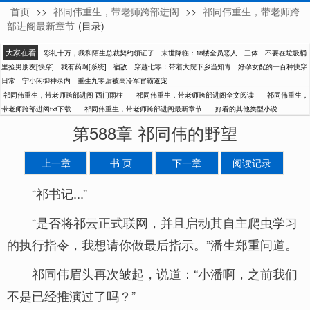
首页
>>
祁同伟重生，带老师跨部进阁
>>
祁同伟重生，带老师跨
西门雨柱
部进阁最新章节
(目录)
大家在看
彩礼十万，我和陌生总裁契约领证了
末世降临：18楼全员恶人
三体
不要在垃圾桶
里捡男朋友[快穿]
我有药啊[系统]
宿敌
穿越七零：带着大院下乡当知青
好孕女配的一百种快穿
日常
宁小闲御神录内
重生九零后被高冷军官霸道宠
-
-
祁同伟重生，带老师跨部进阁 西门雨柱
祁同伟重生，带老师跨部进阁全文阅读
祁同伟重生，
-
-
带老师跨部进阁txt下载
祁同伟重生，带老师跨部进阁最新章节
好看的其他类型小说
第588章 祁同伟的野望
上一章
书 页
下一章
阅读记录
“祁书记...”
“是否将祁云正式联网，并且启动其自主爬虫学习
的执行指令，我想请你做最后指示。”潘生郑重问道。
祁同伟眉头再次皱起，说道：“小潘啊，之前我们
不是已经推演过了吗？”