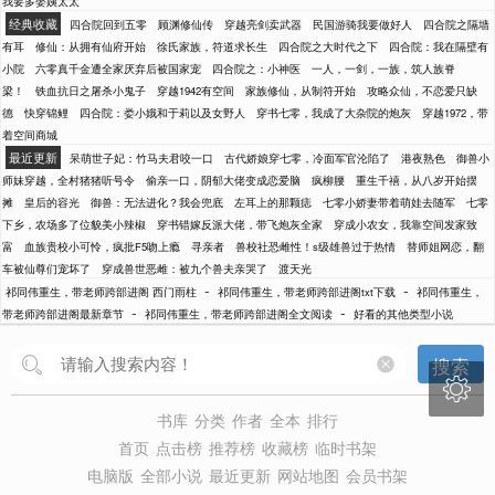
我要多娶姨太太
经典收藏
四合院回到五零
顾渊修仙传
穿越亮剑卖武器
民国游骑我要做好人
四合院之隔墙
有耳
修仙：从拥有仙府开始
徐氏家族，符道求长生
四合院之大时代之下
四合院：我在隔壁有
小院
六零真千金遭全家厌弃后被国家宠
四合院之：小神医
一人，一剑，一族，筑人族脊
梁！
铁血抗日之屠杀小鬼子
穿越1942有空间
家族修仙，从制符开始
攻略众仙，不恋爱只缺
德
快穿锦鲤
四合院：娄小娥和于莉以及女野人
穿书七零，我成了大杂院的炮灰
穿越1972，带
着空间商城
最近更新
呆萌世子妃：竹马夫君咬一口
古代娇娘穿七零，冷面军官沦陷了
港夜熟色
御兽小
师妹穿越，全村猪猪听号令
偷亲一口，阴郁大佬变成恋爱脑
疯柳腰
重生千禧，从八岁开始摆
摊
皇后的容光
御兽：无法进化？我会兜底
左耳上的那颗痣
七零小娇妻带着萌娃去随军
七零
下乡，农场多了位貌美小辣椒
穿书错嫁反派大佬，带飞炮灰全家
穿成小农女，我靠空间发家致
富
血族贵校小可怜，疯批F5吻上瘾
寻亲者
兽校社恐雌性！s级雄兽过于热情
替师姐网恋，翻
车被仙尊们宠坏了
穿成兽世恶雌：被九个兽夫亲哭了
渡天光
-
-
祁同伟重生，带老师跨部进阁 西门雨柱
祁同伟重生，带老师跨部进阁txt下载
祁同伟重生，
-
-
带老师跨部进阁最新章节
祁同伟重生，带老师跨部进阁全文阅读
好看的其他类型小说
搜索

书库
分类
作者
全本
排行
首页
点击榜
推荐榜
收藏榜
临时书架
电脑版
全部小说
最近更新
网站地图
会员书架