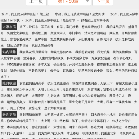
上一页
第1 - 50章
下一页
-
-
水浒，我王伦从狱中崛起！ 熊三叔
水浒，我王伦从狱中崛起！全文阅读
水浒，我王伦从狱中
-
-
崛起！txt下载
水浒，我王伦从狱中崛起！最新章节
好看的历史军事小说
大家在看
退下，让朕来
军工科技
科举，寒门状元
想当皇帝的领主
我的谍战岁月
盛唐日
月
民国之文豪崛起
神话版三国
贞观大闲人
寒门宰相
清末之帝国崛起
凤囚凰
开局替徐庶
北上，曹老板爱死我了
金牌帝婿
女总裁的贴身高手
从山贼开始
百炼飞升录
抗日之特战兵
王
我岳父是李世民
抗日之英雄传奇
站内强推
我在风花雪月里等你
华娱之修仙2002
我的总裁老妈
我为炉鼎
我的美艳师娘
盲
人按摩师 苏倩
渔港春夜
人生得意时须纵欢
科研大佬穿七零，炮灰女配逆袭
都市偷心龙爪
手
1950海量物资交国家
少年大宝
长生修仙：开局和女魔头双修
都市娇妻之美女后宫
道士夜
仗剑
我是你情敌，不是你老婆！
假千金
赵氏嫡女
明星系列多肉小说
普女，梦里的男神们找
来了！
经典收藏
女总裁的贴身高手
抗日之铁血使命
我在隋唐收集词条，无敌天下
穿越大唐成小道
士
重生三国之中兴大汉
大明：让你上吊，没让你重建大明
双穿明末：我带领大明统治全球
帝
国大闲人
昭昭大明
大明流匪
九龙夺嫡
闯王围城，带10亿白银穿越崇祯
风雪持刀人
蝉
动
超级修真弃少
亮剑特种兵：谁说我是兵王
重生之老子是皇帝
大唐，我有一个现代小镇
大
明：开局三千龙骑，震惊老朱
这个大明太凶猛
最近更新
回到明初做藩王
大明第一贪官，你说咱杀不得？
回大唐当个小地主
让你带问题女
兵，你全养成特种兵王了？
太上遥
江山绝色榜
陛下，你管这叫没落寒门？
红楼之宁荣在
世
本诗仙拥兵百万，你让我自重？
末世猎皇
明末：我崇祯，再造大明
靖康英雄志
杀敌换媳
妇？我一人屠城！
三国：我为刘禅,霄汉永灿
木上春秋
核爆扶桑后，我重生北宋
马奴的帝王