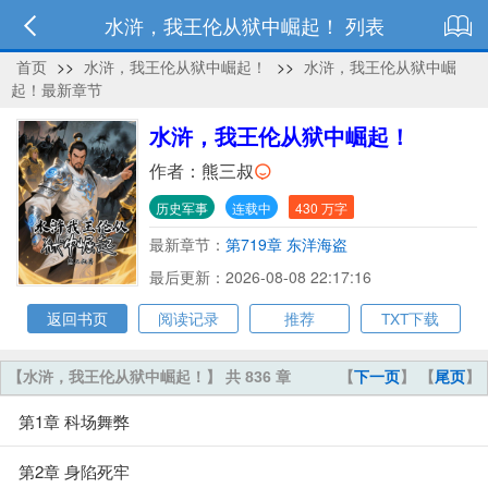
水浒，我王伦从狱中崛起！ 列表
首页
>>
水浒，我王伦从狱中崛起！
>>
水浒，我王伦从狱中崛
起！最新章节
水浒，我王伦从狱中崛起！
作者：
熊三叔
历史军事
连载中
430 万字
最新章节：
第719章 东洋海盗
最后更新：2026-08-08 22:17:16
返回书页
阅读记录
推荐
TXT下载
【水浒，我王伦从狱中崛起！】 共 836 章
【
下一页
】 【
尾页
】
第1章 科场舞弊
第2章 身陷死牢