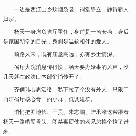
一边是西江山乡炊烟袅袅，祠堂静立，静待新人
归宗。
杨天一身肩负省厅重任，身前是一省安稳，身后
是家国朝堂的目光，身侧是温软相伴的爱人。
前路风来，既有庙堂高远，亦有乡土情深。
省厅大院消息传得快，杨天要办婚事的风声，没
几天就在政法口内部悄悄传开了。
齐侗玮心思活络，私下拉了个没有外人、只限于
西江省厅核心骨干的小群，低调建群。
悄悄把罗地长、王昊、朱志鹏、陆承泽这帮跟着
杨天一路啃硬骨头、闯禁毒硬仗的老兄弟挨个拉了进
来。