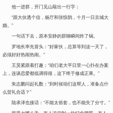
他一进群，开门见山敲出一行字：
“跟大伙透个信，杨厅和张惊鹊，十月一日京城大
婚。”
一句话下去，原本安静的群聊瞬间炸了锅。
罗地长率先冒头：“好家伙，总算等到这一天了，
必须好好热闹热闹。”
王昊紧跟着打趣：“咱们老大平日里一心扑在办案
上，连谈恋爱都低调得很，这下终于修成正果。”
朱志鹏问起礼数：“到时候咱们这帮人，准备点什
么贺礼合适？”
陆承泽也接话：“不能太俗套，也不能失了分寸。”
群里七嘴八舌，有人说定制一块纪念牌匾，有人