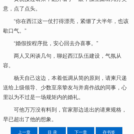
意，点了点头。
“你在西江这一仗打得漂亮，紧绷了大半年，也该
歇口气。”
“婚假按程序批，安心回去办喜事。”
两人又闲谈几句，聊起西江队伍建设，气氛从
容。
杨天自己这边，本着低调从简的原则，请柬只递
送给上级领导、少数至亲挚友与并肩作战的同事，心
里以为不过是一场规矩内的婚礼。
可他万万没有料到，官家那边送出的请柬规格，
早已超出了他的想象。
上一章
目 录
下一章
存书签