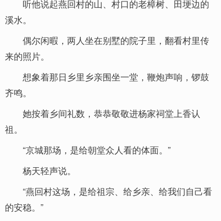
听他说起燕回村的山、村口的老樟树、田埂边的
溪水。
偶尔闲暇，两人坐在别墅的院子里，翻看村里传
来的照片。
想象着那日乡里乡亲围坐一堂，鞭炮声响，锣鼓
齐鸣。
她按着乡间礼数，恭恭敬敬进杨家祠堂上香认
祖。
“京城那场，是给朝堂众人看的体面。”
杨天轻声说。
“燕回村这场，是给祖宗、给乡亲、给我们自己看
的安稳。”