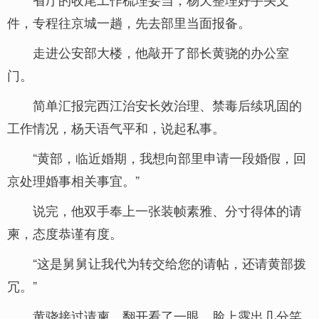
件，专程往京城一趟，先去部里当面报备。
走进公安部大楼，他敲开了部长黄骁的办公室
门。
简单汇报完西江治安长效治理、禁毒后续巩固的
工作情况，杨天语气平和，说起私事。
“黄部，临近婚期，我想向部里申请一段婚假，回
京处理婚事相关事宜。”
说完，他双手奉上一张装帧素雅、分寸得体的请
柬，态度恭谨有度。
“这是舅舅让我代为转交给您的请帖，还请黄部拨
冗。”
黄骁接过请柬，翻开看了一眼，脸上露出几分笑