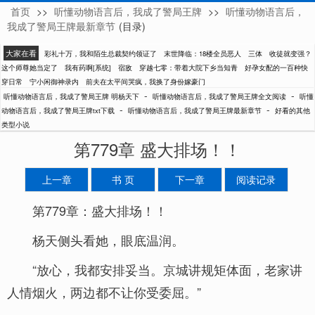
首页
>>
听懂动物语言后，我成了警局王牌
>>
听懂动物语言后，
明杨天下
我成了警局王牌最新章节
(目录)
大家在看
彩礼十万，我和陌生总裁契约领证了
末世降临：18楼全员恶人
三体
收徒就变强？
这个师尊她当定了
我有药啊[系统]
宿敌
穿越七零：带着大院下乡当知青
好孕女配的一百种快
穿日常
宁小闲御神录内
前夫在太平间哭疯，我换了身份嫁豪门
-
-
听懂动物语言后，我成了警局王牌 明杨天下
听懂动物语言后，我成了警局王牌全文阅读
听懂
-
-
动物语言后，我成了警局王牌txt下载
听懂动物语言后，我成了警局王牌最新章节
好看的其他
类型小说
第779章 盛大排场！！
上一章
书 页
下一章
阅读记录
第779章：盛大排场！！
杨天侧头看她，眼底温润。
“放心，我都安排妥当。京城讲规矩体面，老家讲
人情烟火，两边都不让你受委屈。”