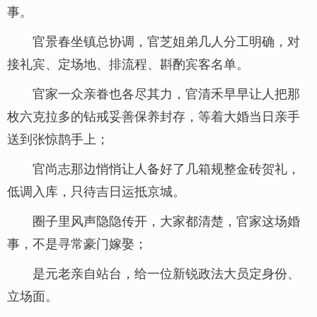
事。
官景春坐镇总协调，官芝姐弟几人分工明确，对
接礼宾、定场地、排流程、斟酌宾客名单。
官家一众亲眷也各尽其力，官清禾早早让人把那
枚六克拉多的钻戒妥善保养封存，等着大婚当日亲手
送到张惊鹊手上；
官尚志那边悄悄让人备好了几箱规整金砖贺礼，
低调入库，只待吉日运抵京城。
圈子里风声隐隐传开，大家都清楚，官家这场婚
事，不是寻常豪门嫁娶；
是元老亲自站台，给一位新锐政法大员定身份、
立场面。