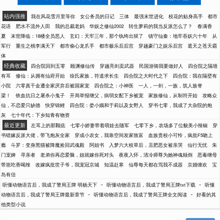
站内强推
我在风花雪月里等你
女公务员的日记
三体
最强末世进化
校花的贴身高手
都市
花语
肥水不流外人田
我的总裁老妈
华娱之修仙2002
转生萝莉的我当反派怎么了？
春满香
夏
末世降临：18楼全员恶人
玄幻：天牢三年，那个纨绔出狱了
镇守仙秦：地牢吞妖六十年
从
军行
重生之桃李满天下
都市偷心龙爪手
都市极乐后后宫
穿越豪门之娱乐后宫
遮天之苍天霸
体
经典收藏
四合院回到五零
顾渊修仙传
穿越亮剑卖武器
民国游骑我要做好人
四合院之隔墙
有耳
修仙：从拥有仙府开始
徐氏家族，符道求长生
四合院之大时代之下
四合院：我在隔壁有
小院
六零真千金遭全家厌弃后被国家宠
四合院之：小神医
一人，一剑，一族，筑人族脊
梁！
铁血抗日之屠杀小鬼子
开局举报继父，病弱女配下乡被宠
家族修仙，从制符开始
攻略众
仙，不恋爱只缺德
快穿锦鲤
四合院：娄小娥和于莉以及女野人
穿书七零，我成了大杂院的炮
灰
七十年代：下乡知青有物资
最近更新
左耳上的那颗痣
七零小娇妻带着萌娃去随军
七零下乡，农场多了位貌美小辣椒
穿
书错嫁反派大佬，带飞炮灰全家
穿成小农女，我靠空间发家致富
血族贵校小可怜，疯批F5吻上
瘾
斗罗：变身黑猫被降魔捡回武魂殿
阿姐书
入梦六大校草后，丑肥恶女被亲哭
仙行无忧
朱
门宠婢
寻亲者
老弟你再恋爱脑，姐就嫁你死对头
夜夜入怀，清冷师尊为她神魂颠倒
恶毒继母
带崽吃香喝辣
改嫁疯批世子爷，我宠冠京城
知温赴寒
仙尊每天都在骂我不成器
京婚缠欢
宝
岛有信
-
-
听懂动物语言后，我成了警局王牌 明杨天下
听懂动物语言后，我成了警局王牌txt下载
听懂
-
-
动物语言后，我成了警局王牌最新章节
听懂动物语言后，我成了警局王牌全文阅读
好看的其
他类型小说