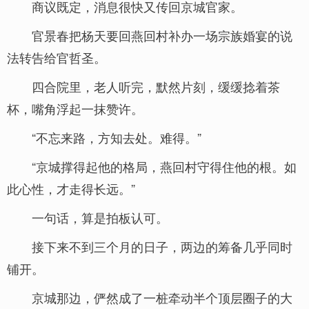
商议既定，消息很快又传回京城官家。
官景春把杨天要回燕回村补办一场宗族婚宴的说
法转告给官哲圣。
四合院里，老人听完，默然片刻，缓缓捻着茶
杯，嘴角浮起一抹赞许。
“不忘来路，方知去处。难得。”
“京城撑得起他的格局，燕回村守得住他的根。如
此心性，才走得长远。”
一句话，算是拍板认可。
接下来不到三个月的日子，两边的筹备几乎同时
铺开。
京城那边，俨然成了一桩牵动半个顶层圈子的大