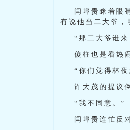
闫埠贵眯着眼
有说他当二大爷，
“那二大爷谁来
傻柱也是看热
“你们觉得林夜
许大茂的提议
“我不同意。”
闫埠贵连忙反