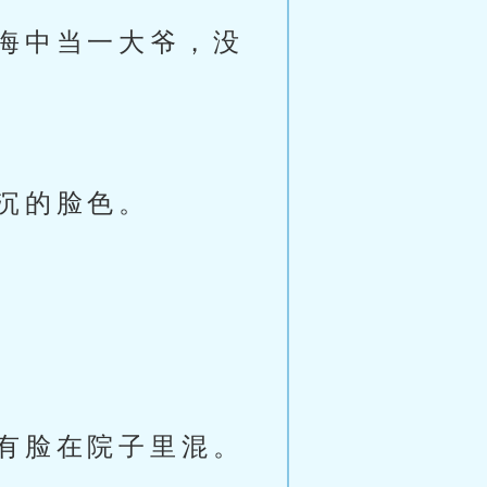
海中当一大爷，没
沉的脸色。
有脸在院子里混。