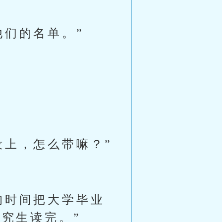
他们的名单。”
没上，怎么带嘛？”
的时间把大学毕业
究生读完。”