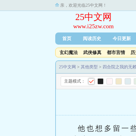
亲，欢迎光临25中文网！
25中文网
www.i25zw.com
首页
阅读历史
今日更新
玄幻魔法
武侠修真
都市言情
历
25中文网
>
其他类型
>
四合院之我的无
主题模式：
他也想多留一