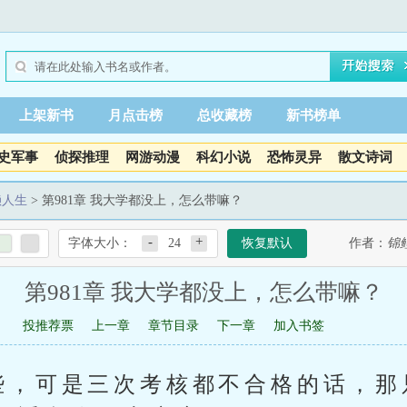
上架新书
月点击榜
总收藏榜
新书榜单
史军事
侦探推理
网游动漫
科幻小说
恐怖灵异
散文诗词
赖人生
> 第981章 我大学都没上，怎么带嘛？
-
+
字体大小：
24
恢复默认
作者：
锦
第981章 我大学都没上，怎么带嘛？
投推荐票
上一章
章节目录
下一章
加入书签
些，可是三次考核都不合格的话，那