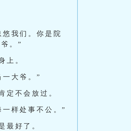
忽悠我们。你是院
爷。”
身上。
当一大爷。”
肯定不会放过。
海一样处事不公。”
是最好了。