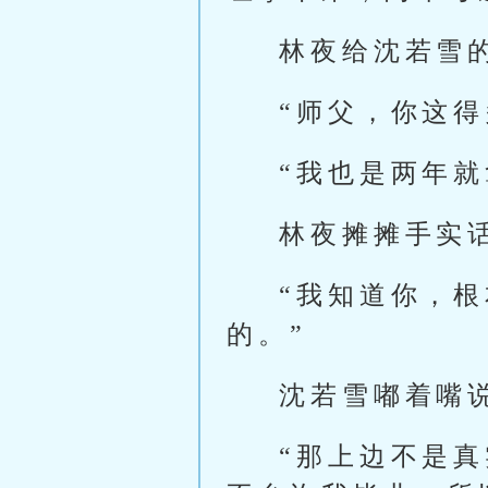
林夜给沈若雪
“师父，你这
“我也是两年
林夜摊摊手实
“我知道你，
的。”
沈若雪嘟着嘴
“那上边不是