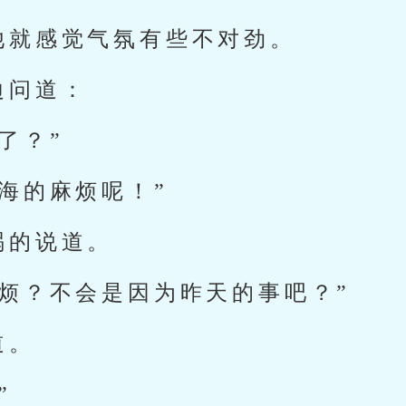
他就感觉气氛有些不对劲。
边问道：
了？”
海的麻烦呢！”
祸的说道。
麻烦？不会是因为昨天的事吧？”
道。
”