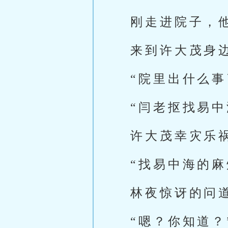
刚走进院子，
来到许大茂身
“院里出什么事
“闫老抠找易中
许大茂幸灾乐
“找易中海的
林夜惊讶的问
“嗯？你知道？