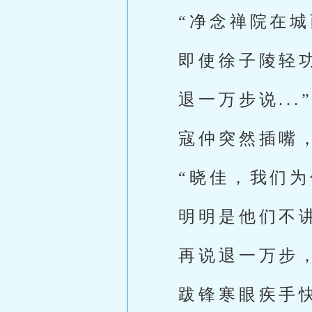
“净念禅院在
即使徐子陵轻
退一万步说...
寇仲突然插嘴
“晓佳，我们
明明是他们不
再说退一万步，就
跋锋寒眼疾手