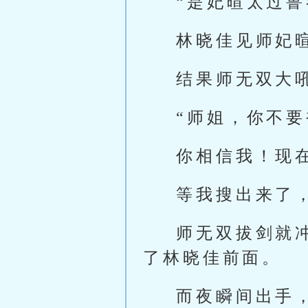
“是妃暄太过
林晓佳见师妃
结果师无双大
“师姐，你不
你相信我！现
等我搜出来了
师无双拔剑就
了林晓佳前面。
而夜瞬间出手