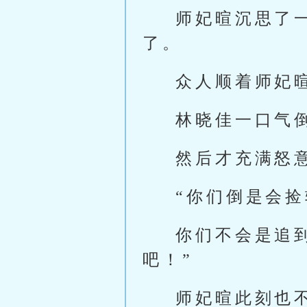
师妃暄沉思了
了。
众人顺着师妃
林晓佳一口气
然后才充满怒
“你们倒是会
你们不会是追
吧！”
师妃暄此刻也