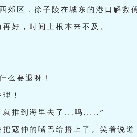
城西郊区，徐子陵在城东的港口解救
功再好，时间上根本来不及。
”
，
为什么要退呀！
讲理！
推到海里去了...呜.....”
快把寇仲的嘴巴给捂上了。笑着说道