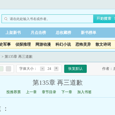
上架新书
月点击榜
总收藏榜
新书榜单
史军事
侦探推理
网游动漫
科幻小说
恐怖灵异
散文诗词
篇
> 第135章 再三道歉
-
+
字体大小：
24
恢复默认
作者：
第135章 再三道歉
投推荐票
上一章
章节目录
下一章
加入书签
道：