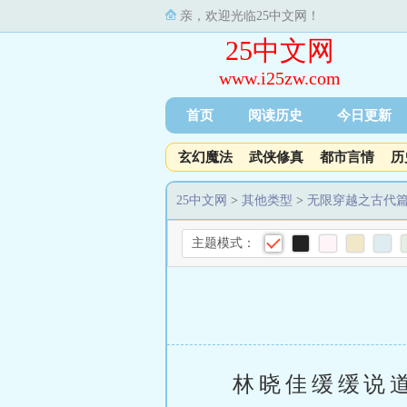
亲，欢迎光临25中文网！
25中文网
www.i25zw.com
首页
阅读历史
今日更新
玄幻魔法
武侠修真
都市言情
历
25中文网
>
其他类型
>
无限穿越之古代
主题模式：
林晓佳缓缓说