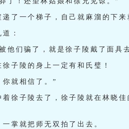
鲁莽了！还望林姑娘和徐兄见谅。”
暄递了一个梯子，自己就麻溜的下来
吼道：
要被他们骗了，就是徐子陵戴了面具
在徐子陵的身上一定有和氏璧！
，你就相信了。”
冲着徐子陵去了，徐子陵就在林晓佳
，一掌就把师无双拍了出去。