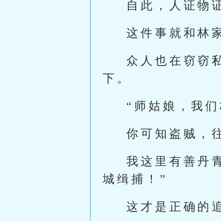
自此，人证物
这件事就和林
众人也在窃窃
下。
“师姑娘，我
你可知盗贼，
我这里有善丹
城缉捕！”
这才是正确的