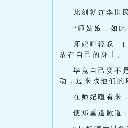
此刻就连李世
“师姑娘，如
师妃暄轻叹一
放在自己的身上。
毕竟自己要不
动，过来找他们的
在师妃暄看来
便郑重道歉道