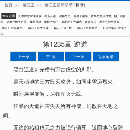
首页
>>
赌石王
>>
赌石王最新章节
(目录)
我是妹纸
大家在看
人生得意时须纵欢
都市花语
诡秘之主
重生千禧年：官场之路从片警开始
四合
院：众里寻她千百度
九龙至尊
流氓大地主
黑驴蹄子专卖店
余盛作乐
重生之神级明星
-
-
-
-
赌石王 我是妹纸
赌石王全文阅读
赌石王txt下载
赌石王最新章节
好看的都市言情小
说
第1235章 逆道
上一章
书 页
下一章
阅读记录
黑白逆道剑光横扫万古虚空的刹那。
震天动地的三方毁灭攻势，如同冰雪遇烈火。
瞬间层层崩解，尽数湮灭无踪。
狂暴的天道神雷失去所有神威，消散在天地之
间。
无边的始祖虚无之力被强行锁死，退回地心裂隙