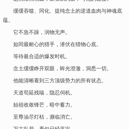
缓缓吞噬、同化、提纯念土的逆道血肉与神魂底
蕴。
它不急不躁，润物无声。
如同最耐心的猎手，潜伏在猎物心底。
等待最合适的爆发时机。
念土缓缓睁开双眼，眸光澄澈，洞悉一切。
他能清晰看到三方顶级势力的所有状态。
天道苟延残喘，隐忍伺机。
始祖收敛锋芒，暗中蓄力。
至尊油尽灯枯，濒临消亡。
万古乱局，看似已经平定。