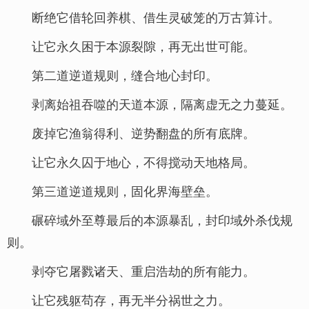
断绝它借轮回养棋、借生灵破笼的万古算计。
让它永久困于本源裂隙，再无出世可能。
第二道逆道规则，缝合地心封印。
剥离始祖吞噬的天道本源，隔离虚无之力蔓延。
废掉它渔翁得利、逆势翻盘的所有底牌。
让它永久囚于地心，不得搅动天地格局。
第三道逆道规则，固化界海壁垒。
碾碎域外至尊最后的本源暴乱，封印域外杀伐规
则。
剥夺它屠戮诸天、重启浩劫的所有能力。
让它残躯苟存，再无半分祸世之力。