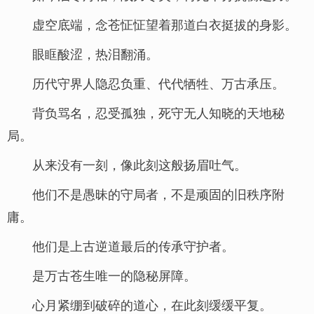
虚空底端，念苍怔怔望着那道白衣挺拔的身影。
眼眶酸涩，热泪翻涌。
历代守界人隐忍负重、代代牺牲、万古承压。
背负骂名，忍受孤独，死守无人知晓的天地秘
局。
从来没有一刻，像此刻这般扬眉吐气。
他们不是愚昧的守局者，不是顽固的旧秩序附
庸。
他们是上古逆道最后的传承守护者。
是万古苍生唯一的隐秘屏障。
心月紧绷到破碎的道心，在此刻缓缓平复。