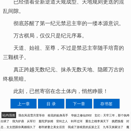
已经借着全新逆道天规成型、天地规则更迭的混
乱间隙。
彻底苏醒了第一纪元禁忌主宰的一缕本源意识。
万古棋局，仅仅只是纪元序幕。
天道、始祖、至尊，不过是禁忌主宰随手培育的
三颗棋子。
真正跨越无数纪元、抹杀无数天地、隐匿万古的
终极黑暗。
此刻，已然寄宿在念土体内，悄然睁眼！
上一章
目 录
下一章
存书签
站内强推
我在风花雪月里等你
校花的贴身高手
华娱之修仙2002
玄幻：天牢三年，那个纨绔
出狱了
我为炉鼎
从军行
曼陀罗妖精
背剑之人
剑卒过河
重生之桃李满天下
挑肥拣瘦
封
总，太太想跟你离婚很久了
都市娇妻之美女后宫
我成了游戏里的反派之王
九爷又挨家法了
魔