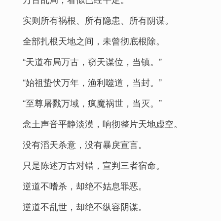
实则所有祸根、所有隐患、所有阴谋。
全部扎根天地之间，未曾彻底根除。
“天道布局万古，窃天谋位，当镇。”
“始祖蛰伏万年，渔利噬道，当封。”
“至尊屠戮万域，疯魔祸世，当灭。”
念土声音平静淡漠，响彻整片天地虚空。
没有滔天杀意，没有暴戾宣言。
只是陈述万古对错，宣判三者宿命。
逆道不嗜杀，却绝不姑息罪恶。
逆道不乱世，却绝不纵容阴谋。