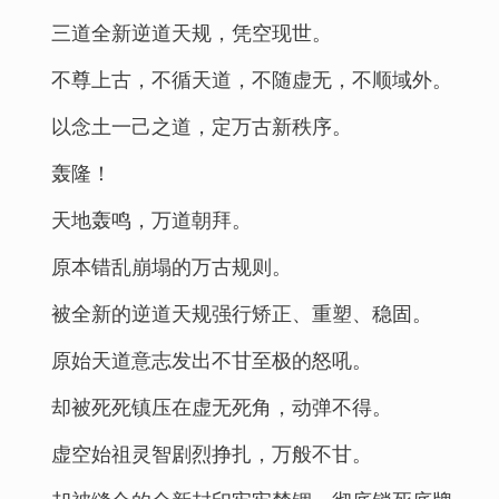
三道全新逆道天规，凭空现世。
不尊上古，不循天道，不随虚无，不顺域外。
以念土一己之道，定万古新秩序。
轰隆！
天地轰鸣，万道朝拜。
原本错乱崩塌的万古规则。
被全新的逆道天规强行矫正、重塑、稳固。
原始天道意志发出不甘至极的怒吼。
却被死死镇压在虚无死角，动弹不得。
虚空始祖灵智剧烈挣扎，万般不甘。