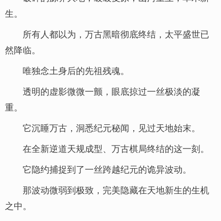
生。
所有人都以为，万古黑暗彻底终结，太平盛世已
然降临。
唯独念土身后的先祖残魂。
透明的虚影微微一颤，眼底掠过一丝极淡的凝
重。
它沉睡万古，洞悉纪元秘闻，见过天地始末。
在全新逆道天规成型、万古棋局终结的这一刻。
它隐约捕捉到了一丝跨越纪元的诡异波动。
那波动微弱到极致，完美隐藏在天地新生的生机
之中。