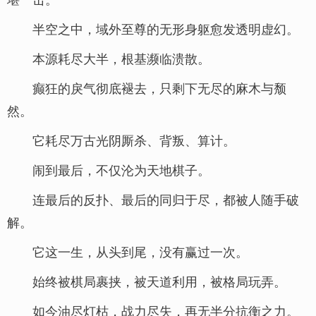
半空之中，域外至尊的无形身躯愈发透明虚幻。
本源耗尽大半，根基濒临溃散。
癫狂的戾气彻底褪去，只剩下无尽的麻木与颓
然。
它耗尽万古光阴厮杀、背叛、算计。
闹到最后，不仅沦为天地棋子。
连最后的反扑、最后的同归于尽，都被人随手破
解。
它这一生，从头到尾，没有赢过一次。
始终被棋局裹挟，被天道利用，被格局玩弄。
如今油尽灯枯，战力尽失，再无半分抗衡之力。