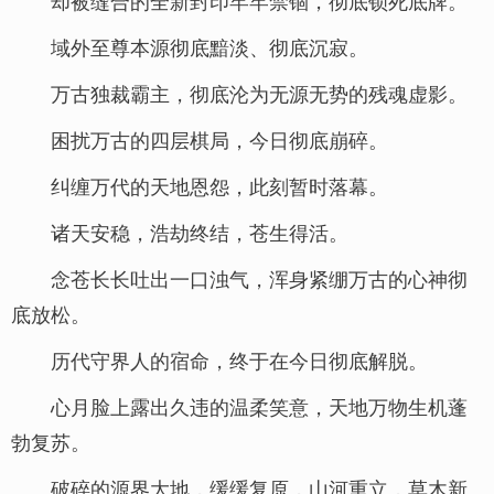
却被缝合的全新封印牢牢禁锢，彻底锁死底牌。
域外至尊本源彻底黯淡、彻底沉寂。
万古独裁霸主，彻底沦为无源无势的残魂虚影。
困扰万古的四层棋局，今日彻底崩碎。
纠缠万代的天地恩怨，此刻暂时落幕。
诸天安稳，浩劫终结，苍生得活。
念苍长长吐出一口浊气，浑身紧绷万古的心神彻
底放松。
历代守界人的宿命，终于在今日彻底解脱。
心月脸上露出久违的温柔笑意，天地万物生机蓬
勃复苏。
破碎的源界大地，缓缓复原，山河重立，草木新