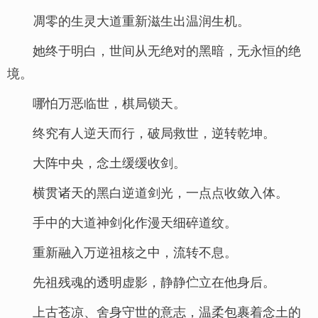
凋零的生灵大道重新滋生出温润生机。
她终于明白，世间从无绝对的黑暗，无永恒的绝
境。
哪怕万恶临世，棋局锁天。
终究有人逆天而行，破局救世，逆转乾坤。
大阵中央，念土缓缓收剑。
横贯诸天的黑白逆道剑光，一点点收敛入体。
手中的大道神剑化作漫天细碎道纹。
重新融入万逆祖核之中，流转不息。
先祖残魂的透明虚影，静静伫立在他身后。
上古苍凉、舍身守世的意志，温柔包裹着念土的