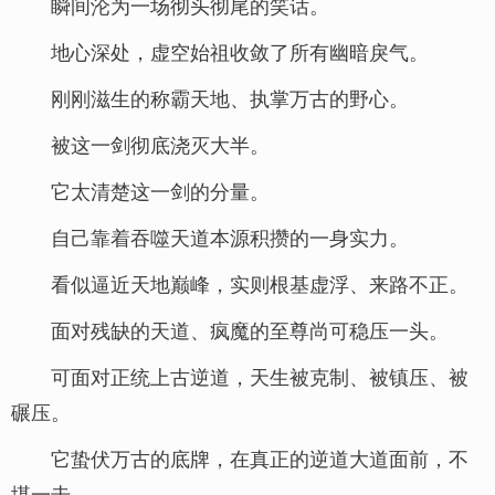
瞬间沦为一场彻头彻尾的笑话。
地心深处，虚空始祖收敛了所有幽暗戾气。
刚刚滋生的称霸天地、执掌万古的野心。
被这一剑彻底浇灭大半。
它太清楚这一剑的分量。
自己靠着吞噬天道本源积攒的一身实力。
看似逼近天地巅峰，实则根基虚浮、来路不正。
面对残缺的天道、疯魔的至尊尚可稳压一头。
可面对正统上古逆道，天生被克制、被镇压、被
碾压。
它蛰伏万古的底牌，在真正的逆道大道面前，不
堪一击。