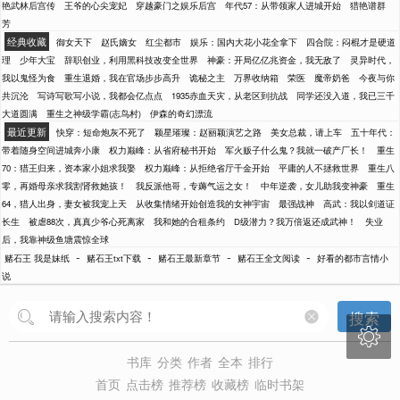
艳武林后宫传
王爷的心尖宠妃
穿越豪门之娱乐后宫
年代57：从带领家人进城开始
猎艳谱群
芳
经典收藏
御女天下
赵氏嫡女
红尘都市
娱乐：国内大花小花全拿下
四合院：闷棍才是硬道
理
少年大宝
辞职创业，利用黑科技改变全世界
神豪：开局亿亿兆资金，我无敌了
灵异时代，
我以鬼怪为食
重生退婚，我在官场步步高升
诡秘之主
万界收纳箱
荣医
魔帝奶爸
今夜与你
共沉沦
写诗写歌写小说，我都会亿点点
1935赤血天灾，从老区到抗战
同学还没入道，我已三千
大道圆满
重生之神级学霸(志鸟村)
伊森的奇幻漂流
最近更新
快穿：短命炮灰不死了
颖星璀璨：赵丽颖演艺之路
美女总裁，请上车
五十年代：
带着随身空间进城奔小康
权力巅峰：从省府秘书开始
军火贩子什么鬼？我就一破产厂长！
重生
70：猎王归来，资本家小姐求我娶
权力巅峰：从拒绝省厅千金开始
平庸的人不拯救世界
重生八
零，再婚母亲求我割肾救她孩！
我反派他哥，专薅气运之女！
中年逆袭，女儿助我变神豪
重生
64，猎人出身，妻女被我宠上天
从收集情绪开始创造我的女神宇宙
最强战神
高武：我以剑道证
长生
被虐88次，真真少爷心死离家
我和她的合租条约
D级潜力？我万倍返还成武神！
失业
后，我靠神级鱼塘震惊全球
-
-
-
-
赌石王 我是妹纸
赌石王txt下载
赌石王最新章节
赌石王全文阅读
好看的都市言情小
说
搜索

书库
分类
作者
全本
排行
首页
点击榜
推荐榜
收藏榜
临时书架