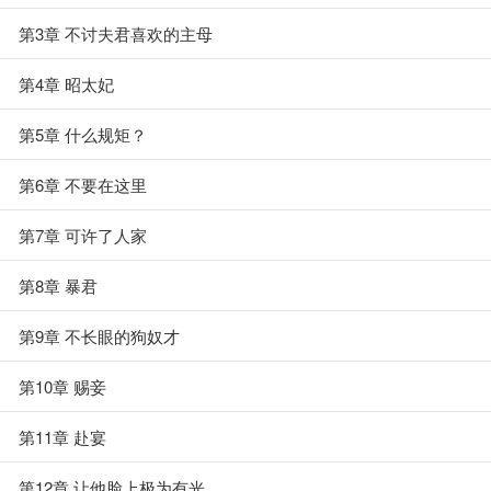
第3章 不讨夫君喜欢的主母
第4章 昭太妃
第5章 什么规矩？
第6章 不要在这里
第7章 可许了人家
第8章 暴君
第9章 不长眼的狗奴才
第10章 赐妾
第11章 赴宴
第12章 让他脸上极为有光