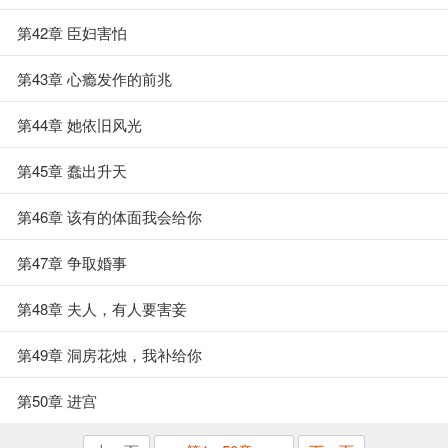
第42章 臣妇害怕
第43章 心瘾发作的前兆
第44章 她依旧风光
第45章 蠢出升天
第46章 该有的体面我会给你
第47章 争取婚事
第48章 夫人，有人要害妾
第49章 洞房花烛，我补给你
第50章 进宫